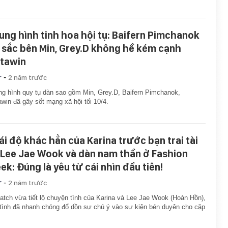
ung hình tinh hoa hội tụ: Baifern Pimchanok
 sắc bên Min, Grey.D không hề kém cạnh
tawin
-
r
2 năm trước
g hình quy tụ dàn sao gồm Min, Grey.D, Baifern Pimchanok,
win đã gây sốt mạng xã hội tối 10/4.
ái độ khác hẳn của Karina trước bạn trai tài
 Lee Jae Wook và dàn nam thần ở Fashion
ek: Đúng là yêu từ cái nhìn đầu tiên!
-
r
2 năm trước
atch vừa tiết lộ chuyện tình của Karina và Lee Jae Wook (Hoàn Hồn),
tình đã nhanh chóng đổ dồn sự chú ý vào sự kiện bén duyên cho cặp