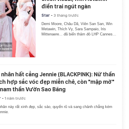
điển trai ngút ngàn
-
Star
3 tháng trước
Demi Moore, Châu Dã, Viên San San, Win
Metawin, Thích Vy, Sara Sampaio, Iris
Mittenaere... đã biến thảm đỏ LHP Cannes…
 nhân hất cẳng Jennie (BLACKPINK): Nữ thần
ch hợp sắc vóc đẹp miễn chê, còn "mập mờ"
 nam thần Vườn Sao Băng
-
r
1 năm trước
hân này rất xinh đẹp, sắc sảo, quyến rũ và sang chảnh chẳng kém
ennie.