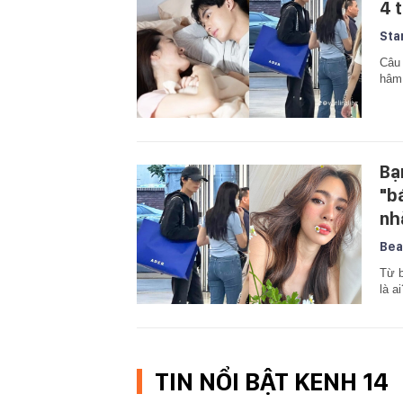
4 t
Sta
Câu 
hâm
Bạ
"b
nh
Bea
Từ b
là ai
TIN NỔI BẬT KENH 14