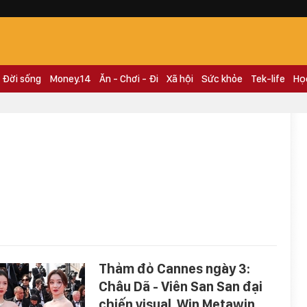
Đời sống
Money.14
Ăn - Chơi - Đi
Xã hội
Sức khỏe
Tek-life
Họ
Thảm đỏ Cannes ngày 3:
Châu Dã - Viên San San đại
chiến visual, Win Metawin