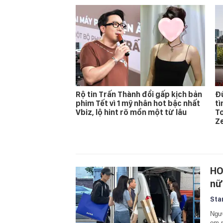
Rộ tin Trấn Thành đổi gấp kịch bản
Đừ
phim Tết vì 1 mỹ nhân hot bậc nhất
t
Vbiz, lộ hint rõ mồn một từ lâu
T
Z
HO
nữ
Sta
Ngườ
em 