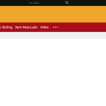
c đường
Xem Mua Luôn
Video