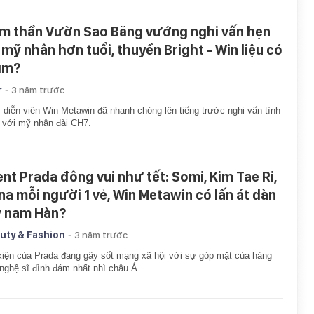
m thần Vườn Sao Băng vướng nghi vấn hẹn
 mỹ nhân hơn tuổi, thuyền Bright - Win liệu có
ìm?
-
r
3 năm trước
diễn viên Win Metawin đã nhanh chóng lên tiếng trước nghi vấn tình
với mỹ nhân đài CH7.
ent Prada đông vui như tết: Somi, Kim Tae Ri,
na mỗi người 1 vẻ, Win Metawin có lấn át dàn
 nam Hàn?
-
uty & Fashion
3 năm trước
iện của Prada đang gây sốt mạng xã hội với sự góp mặt của hàng
 nghệ sĩ đình đám nhất nhì châu Á.