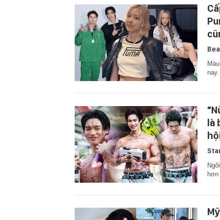
Cấ
Pu
cũ
Bea
Màu 
nay.
"N
là
hộ
Sta
Ngôi
hơn 
Mỹ