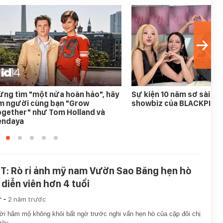
ng tìm "một nửa hoàn hảo", hãy
Sự kiện 10 năm sơ sài nh
ìm người cùng bạn "Grow
showbiz của BLACKPINK
ogether" như Tom Holland và
endaya
T: Rò rỉ ảnh mỹ nam Vườn Sao Băng hẹn hò
 diễn viên hơn 4 tuổi
-
r
2 năm trước
i hâm mộ không khỏi bất ngờ trước nghi vấn hẹn hò của cặp đôi chị
này.