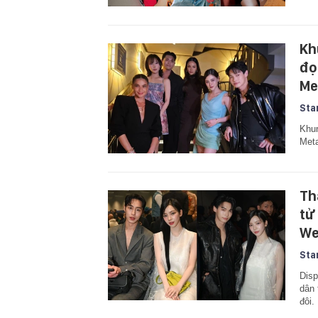
Kh
đọ
Me
Sta
Khun
Meta
Th
tử
We
Sta
Disp
dân 
đôi.