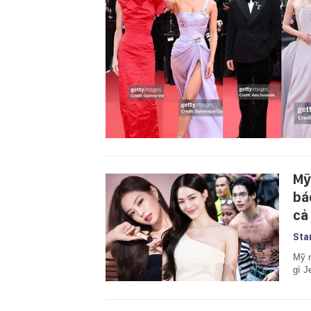
Mỹ
bá
cả
Sta
Mỹ n
gì J