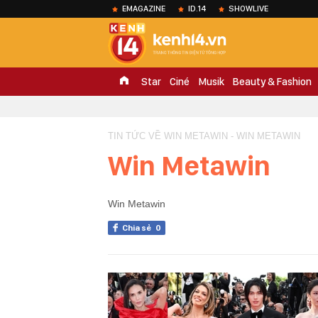
EMAGAZINE
ID.14
SHOWLIVE
Star
Ciné
Musik
Beauty & Fashion
TIN TỨC VỀ WIN METAWIN - WIN METAWIN
Win Metawin
Win Metawin
Chia sẻ
0