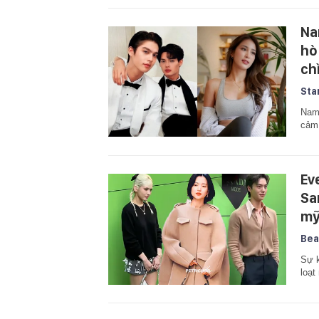
Na
hò
ch
Sta
Nam 
cảm 
Ev
Sa
mỹ
Bea
Sự k
loạt