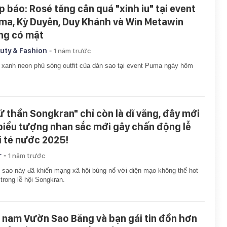
p báo: Rosé tăng cân quá "xinh iu" tại event
ma, Kỳ Duyên, Duy Khánh và Win Metawin
ng có mặt
-
uty & Fashion
1 năm trước
xanh neon phủ sóng outfit của dàn sao tại event Puma ngày hôm
ữ thần Songkran" chỉ còn là dĩ vãng, đây mới
 biểu tượng nhan sắc mới gây chấn động lễ
i té nước 2025!
-
r
1 năm trước
 sao này đã khiến mạng xã hội bùng nổ với diện mạo không thể hot
trong lễ hội Songkran.
 nam Vườn Sao Băng và bạn gái tin đồn hơn