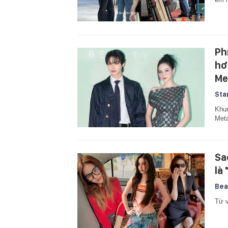
Ph
hơ
Me
Sta
Khun
Meta
Sa
là
Bea
Từ v