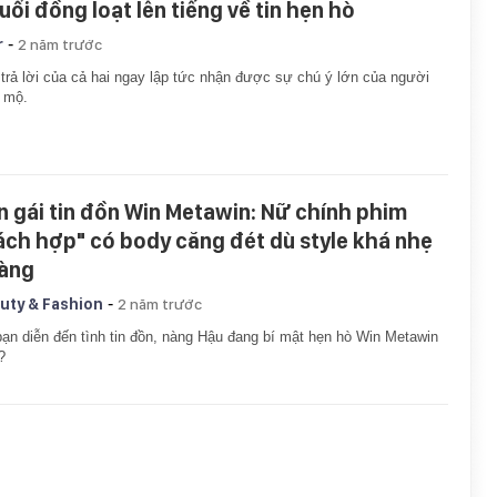
uổi đồng loạt lên tiếng về tin hẹn hò
-
r
2 năm trước
trả lời của cả hai ngay lập tức nhận được sự chú ý lớn của người
 mộ.
n gái tin đồn Win Metawin: Nữ chính phim
ách hợp" có body căng đét dù style khá nhẹ
àng
-
uty & Fashion
2 năm trước
ạn diễn đến tình tin đồn, nàng Hậu đang bí mật hẹn hò Win Metawin
?