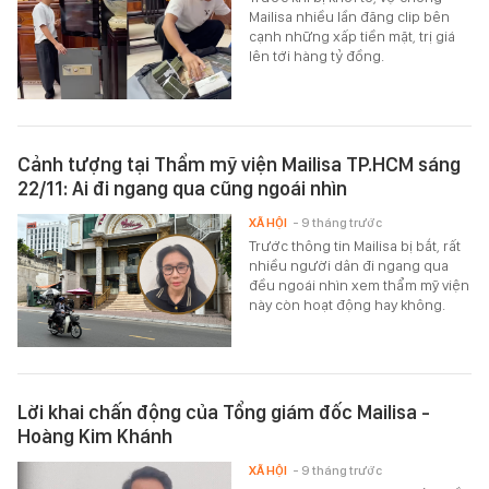
Mailisa nhiều lần đăng clip bên
cạnh những xấp tiền mặt, trị giá
lên tới hàng tỷ đồng.
Cảnh tượng tại Thẩm mỹ viện Mailisa TP.HCM sáng
22/11: Ai đi ngang qua cũng ngoái nhìn
XÃ HỘI
- 9 tháng trước
Trước thông tin Mailisa bị bắt, rất
nhiều người dân đi ngang qua
đều ngoái nhìn xem thẩm mỹ viện
này còn hoạt động hay không.
Lời khai chấn động của Tổng giám đốc Mailisa -
Hoàng Kim Khánh
XÃ HỘI
- 9 tháng trước