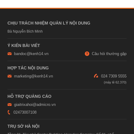
CHỊU TRÁCH NHIỆM QUẢN LÝ NỘI DUNG
Bà Nguyễn Bích Minh
Ý KIẾN BÀI VIẾT
bandoc@kenh14.vn
Câu hỏi thường gặp
HỢP TÁC NỘI DUNG
marketing@kenh14.vn
024 7309 5555
HỖ TRỢ QUẢNG CÁO
giaitrixahoi@admicro.vn
02473007108
TRỤ SỞ HÀ NỘI