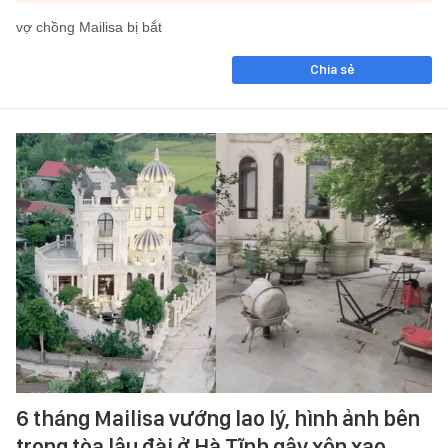
vợ chồng Mailisa bị bắt
Chia sẻ
6 tháng Mailisa vướng lao lý, hình ảnh bên
trong tòa lâu đài ở Hà Tĩnh gây xôn xao