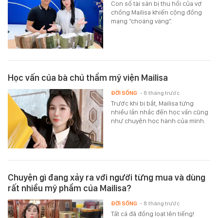
Con số tài sản bị thu hồi của vợ
chồng Mailisa khiến cộng đồng
mạng “choáng váng”.
Học vấn của bà chủ thẩm mỹ viện Mailisa
ĐỜI SỐNG
- 8 tháng trước
Trước khi bị bắt, Mailisa từng
nhiều lần nhắc đến học vấn cũng
như chuyện học hành của mình.
Chuyện gì đang xảy ra với người từng mua và dùng
rất nhiều mỹ phẩm của Mailisa?
ĐỜI SỐNG
- 8 tháng trước
Tất cả đã đồng loạt lên tiếng!