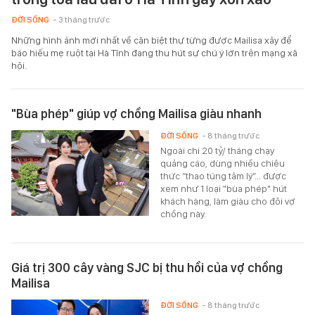
ĐỜI SỐNG
- 3 tháng trước
Những hình ảnh mới nhất về căn biệt thự từng được Mailisa xây để
báo hiếu mẹ ruột tại Hà Tĩnh đang thu hút sự chú ý lớn trên mạng xã
hội.
"Bùa phép" giúp vợ chồng Mailisa giàu nhanh
ĐỜI SỐNG
- 8 tháng trước
Ngoài chi 20 tỷ/ tháng chạy
quảng cáo, dùng nhiều chiêu
thức “thao túng tâm lý”... được
xem như 1 loại "bùa phép" hút
khách hàng, làm giàu cho đôi vợ
chồng này.
Giá trị 300 cây vàng SJC bị thu hồi của vợ chồng
Mailisa
ĐỜI SỐNG
- 8 tháng trước