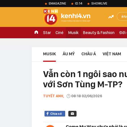
EMAGAZINE
ID.14
SHOWLIVE
A
Star
Ciné
Musik
Beauty & Fashion
Đời
MUSIK
ÂU MỸ
CHÂU Á
VIỆT NAM
Vẫn còn 1 ngôi sao n
với Sơn Tùng M-TP?
TUYẾT ANH,
08:18 02/06/2026
Chia sẻ
Come My Way chưa phải là c