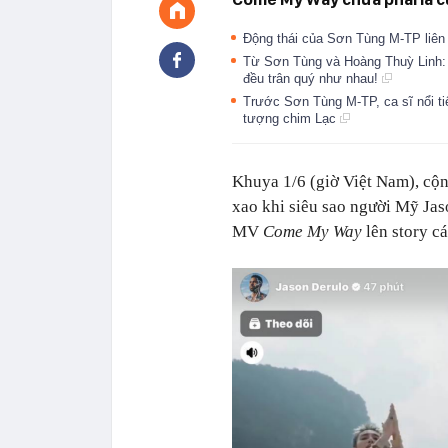
Động thái của Sơn Tùng M-TP liên 
Từ Sơn Tùng và Hoàng Thuỳ Linh: N
đều trân quý như nhau!
Trước Sơn Tùng M-TP, ca sĩ nổi ti
tượng chim Lạc
Khuya 1/6 (giờ Việt Nam), cộ
xao khi siêu sao người Mỹ Jas
MV
Come My Way
lên story cá