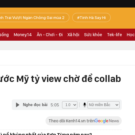
nh Trai Vượt Ngàn Chông Gai mùa 2
Tinh Hà Say Hi
 sống
Money.14
Ăn - Chơi - Đi
Xã hội
Sức khỏe
Tek-life
Học
ước Mỹ tỷ view chờ để collab
5:05
Nghe đọc bài
Theo dõi Kenh14.vn trên
ú nổ khủng nhất của Sơn Tùng năm nay?