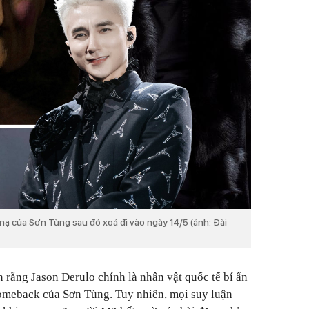
ạ của Sơn Tùng sau đó xoá đi vào ngày 14/5 (ảnh: Đài
n rằng Jason Derulo chính là nhân vật quốc tế bí ẩn
comeback của Sơn Tùng. Tuy nhiên, mọi suy luận