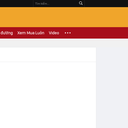
 đường
Xem Mua Luôn
Video