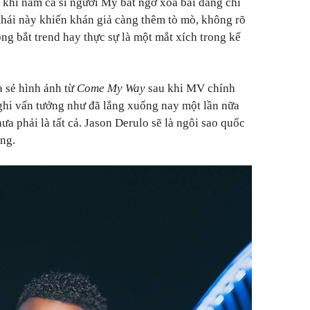
khi nam ca sĩ người Mỹ bất ngờ xóa bài đăng chỉ
thái này khiến khán giả càng thêm tò mò, không rõ
ộng bắt trend hay thực sự là một mắt xích trong kế
a sẻ hình ảnh từ
Come My Way
sau khi MV chính
ghi vấn tưởng như đã lắng xuống nay một lần nữa
ưa phải là tất cả. Jason Derulo sẽ là ngôi sao quốc
ùng.