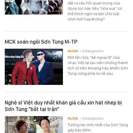
đặt ra câu hỏi quan trọng của
Vpop lúc này: liệu “nhà vua” có
thể thích nghi và làm chủ luật
chơi mới hay không?
MCK soán ngôi Sơn Tùng M-TP
MUSIK
- 2 tháng trước
Một lần nữa, "kẻ ngoại lệ" của
nhạc Việt lại tạo nên những thành
tích vô tiền khoáng hậu khiến Sơn
Tùng cũng phải lùi về sau.
Nghệ sĩ Việt duy nhất khán giả cầu xin hát nhép bị
Sơn Tùng "bắt tại trận"
MUSIK
- 2 tháng trước
Tương tác mới nhất của Sơn Tùng
gây bão MXH.