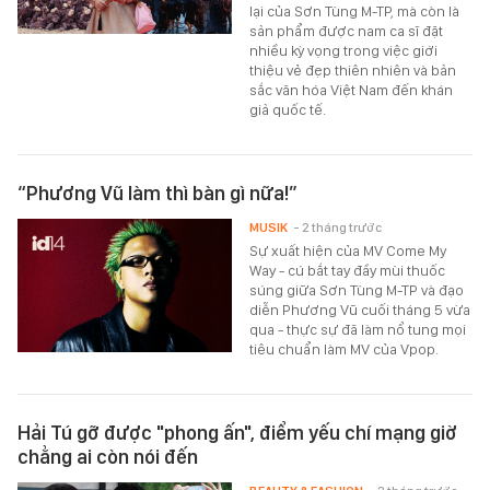
lại của Sơn Tùng M-TP, mà còn là
sản phẩm được nam ca sĩ đặt
nhiều kỳ vọng trong việc giới
thiệu vẻ đẹp thiên nhiên và bản
sắc văn hóa Việt Nam đến khán
giả quốc tế.
“Phương Vũ làm thì bàn gì nữa!”
MUSIK
- 2 tháng trước
Sự xuất hiện của MV Come My
Way - cú bắt tay đầy mùi thuốc
súng giữa Sơn Tùng M-TP và đạo
diễn Phương Vũ cuối tháng 5 vừa
qua - thực sự đã làm nổ tung mọi
tiêu chuẩn làm MV của Vpop.
Hải Tú gỡ được "phong ấn", điểm yếu chí mạng giờ
chẳng ai còn nói đến