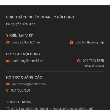
CHỊU TRÁCH NHIỆM QUẢN LÝ NỘI DUNG
Bà Nguyễn Bích Minh
Ý KIẾN BÀI VIẾT
bandoc@kenh14.vn
Câu hỏi thường gặp
HỢP TÁC NỘI DUNG
marketing@kenh14.vn
024 7309 5555
HỖ TRỢ QUẢNG CÁO
giaitrixahoi@admicro.vn
02473007108
TRỤ SỞ HÀ NỘI
Tầng 21, Tòa nhà Center Building, Hapulico Complex, Số 01, phố