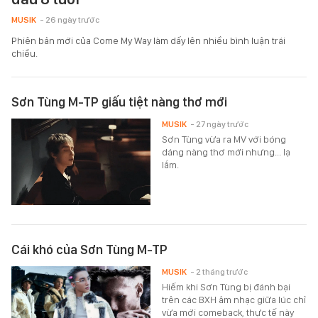
MUSIK
- 26 ngày trước
Phiên bản mới của Come My Way làm dấy lên nhiều bình luận trái
chiều.
Sơn Tùng M-TP giấu tiệt nàng thơ mới
MUSIK
- 27 ngày trước
Sơn Tùng vừa ra MV với bóng
dáng nàng thơ mới nhưng... lạ
lắm.
Cái khó của Sơn Tùng M-TP
MUSIK
- 2 tháng trước
Hiếm khi Sơn Tùng bị đánh bại
trên các BXH âm nhạc giữa lúc chỉ
vừa mới comeback, thực tế này