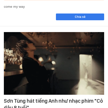
come my way
Chia sẻ
Sơn Tùng hát tiếng Anh như nhạc phim "Cô
dâu 8 tuổi"