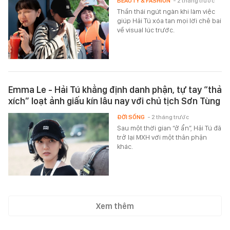
BEAUTY & FASHION
- 2 tháng trước
Thần thái ngút ngàn khi làm việc
giúp Hải Tú xóa tan mọi lời chê bai
về visual lúc trước.
Emma Le - Hải Tú khẳng định danh phận, tự tay “thả
xích” loạt ảnh giấu kín lâu nay với chủ tịch Sơn Tùng
ĐỜI SỐNG
- 2 tháng trước
Sau một thời gian “ở ẩn”, Hải Tú đã
trở lại MXH với một thân phận
khác.
Xem thêm