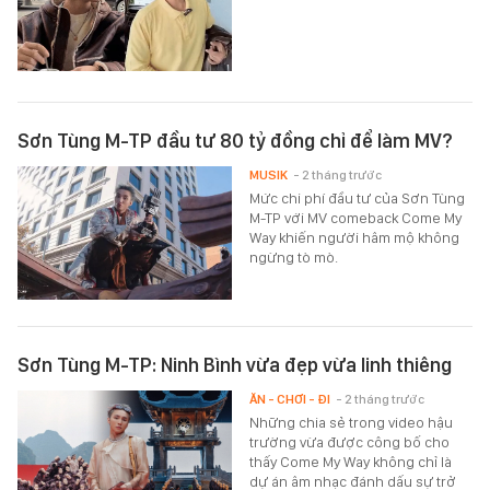
Sơn Tùng M-TP đầu tư 80 tỷ đồng chỉ để làm MV?
MUSIK
- 2 tháng trước
Mức chi phí đầu tư của Sơn Tùng
M-TP với MV comeback Come My
Way khiến người hâm mộ không
ngừng tò mò.
Sơn Tùng M-TP: Ninh Bình vừa đẹp vừa linh thiêng
ĂN - CHƠI - ĐI
- 2 tháng trước
Những chia sẻ trong video hậu
trường vừa được công bố cho
thấy Come My Way không chỉ là
dự án âm nhạc đánh dấu sự trở