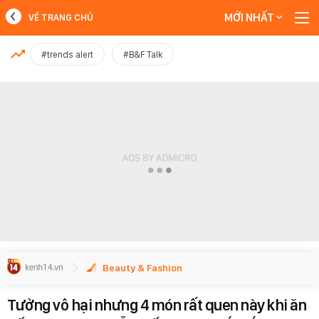
MỚI NHẤT
VỀ TRANG CHỦ
MỚI NHẤT
#trends alert
#B&F Talk
Xem thêm
Beauty & Fashion
Tưởng vô hại nhưng 4 món rất quen này khi ăn