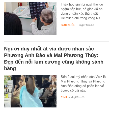
Thấy học sinh bị ngạt thở do
ngậm nắp bút, cô giáo đã áp
dụng chuẩn xác thủ thuật
Heimlich chỉ trong vòng 60…
SỨC KHỎE
-
4 giờ trước
Người duy nhất át vía được nhan sắc
Phương Anh Đào và Mai Phương Thúy:
Đẹp đến nỗi kim cương cũng không sánh
bằng
Đến 2 đại mỹ nhân của Vbiz là
Mai Phương Thúy và Phương
Anh Đào cũng có phần lép vế
trước cô gái này.
CINE
-
4 giờ trước