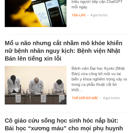
triệu người tiếp cận ChatGPT
mỗi ngày.
TEK-LIFE
-
4 giờ trước
Mổ u não nhưng cắt nhầm mô khỏe khiến
nữ bệnh nhân nguy kịch: Bệnh viện Nhật
Bản lên tiếng xin lỗi
Bệnh viện Đại học Kyoto (Nhật
Bản) vừa công bố một vụ tai
biến y khoa nghiêm trọng xảy ra
trong ca phẫu thuật cắt bỏ
khối…
THẾ GIỚI ĐÓ ĐÂY
-
4 giờ trước
Cô giáo cứu sống học sinh hóc nắp bút:
Bài học “xương máu” cho mọi phụ huynh