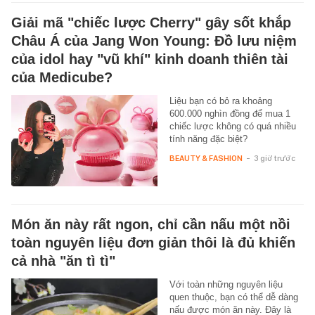
Giải mã "chiếc lược Cherry" gây sốt khắp
Châu Á của Jang Won Young: Đồ lưu niệm
của idol hay "vũ khí" kinh doanh thiên tài
của Medicube?
Liệu bạn có bỏ ra khoảng
600.000 nghìn đồng để mua 1
chiếc lược không có quá nhiều
tính năng đặc biệt?
BEAUTY & FASHION
-
3 giờ trước
Món ăn này rất ngon, chỉ cần nấu một nồi
toàn nguyên liệu đơn giản thôi là đủ khiến
cả nhà "ăn tì tì"
Với toàn những nguyên liệu
quen thuộc, bạn có thể dễ dàng
nấu được món ăn này. Đây là