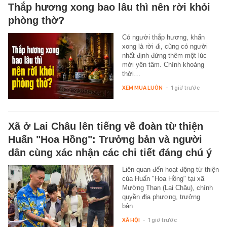
Thắp hương xong bao lâu thì nên rời khỏi
phòng thờ?
Có người thắp hương, khấn
xong là rời đi, cũng có người
nhất định đứng thêm một lúc
mới yên tâm. Chính khoảng
thời…
XEM MUA LUÔN
-
1 giờ trước
Xã ở Lai Châu lên tiếng về đoàn từ thiện
Huấn "Hoa Hồng": Trưởng bản và người
dân cùng xác nhận các chi tiết đáng chú ý
Liên quan đến hoạt động từ thiện
của Huấn "Hoa Hồng" tại xã
Mường Than (Lai Châu), chính
quyền địa phương, trưởng
bản…
XÃ HỘI
-
1 giờ trước