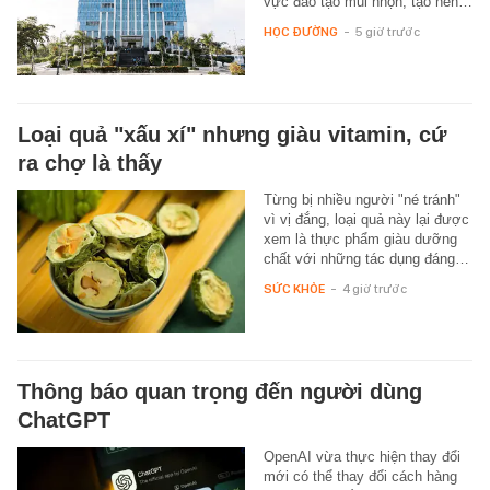
vực đào tạo mũi nhọn, tạo nên…
HỌC ĐƯỜNG
-
5 giờ trước
Loại quả "xấu xí" nhưng giàu vitamin, cứ
ra chợ là thấy
Từng bị nhiều người "né tránh"
vì vị đắng, loại quả này lại được
xem là thực phẩm giàu dưỡng
chất với những tác dụng đáng…
SỨC KHỎE
-
4 giờ trước
Thông báo quan trọng đến người dùng
ChatGPT
OpenAI vừa thực hiện thay đổi
mới có thể thay đổi cách hàng