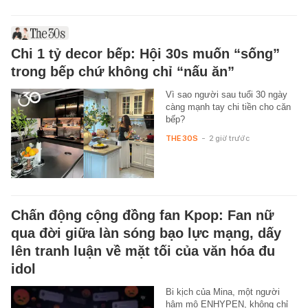
Chi 1 tỷ decor bếp: Hội 30s muốn “sống”
trong bếp chứ không chỉ “nấu ăn”
Vì sao người sau tuổi 30 ngày
càng mạnh tay chi tiền cho căn
bếp?
THE 30S
-
2 giờ trước
Chấn động cộng đồng fan Kpop: Fan nữ
qua đời giữa làn sóng bạo lực mạng, dấy
lên tranh luận về mặt tối của văn hóa đu
idol
Bi kịch của Mina, một người
hâm mộ ENHYPEN, không chỉ