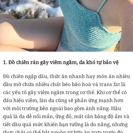
1. Đồ chiên rán gây viêm ngầm, da khó tự bảo vệ
Đồ chiên ngập dầu, thức ăn nhanh hay món ăn nhiều
dầu mỡ chứa nhiều chất béo bão hoà và trans fat là
các yếu tố gây viêm ngầm trong cơ thể. Khi cơ thể có
dấu hiệu viêm, làn da cũng sẽ phản ứng mạnh hơn
với môi trường bên ngoài bao gồm ánh nắng. Hậu
quả là da dễ nổi mẩn, ửng đỏ, mất cân bằng độ ẩm và
tiết dầu quá mức khiến bạn tưởng là do nắng, nhưng
thực chất có thể bắt nguồn từ bữa ăn trưa trước đó.