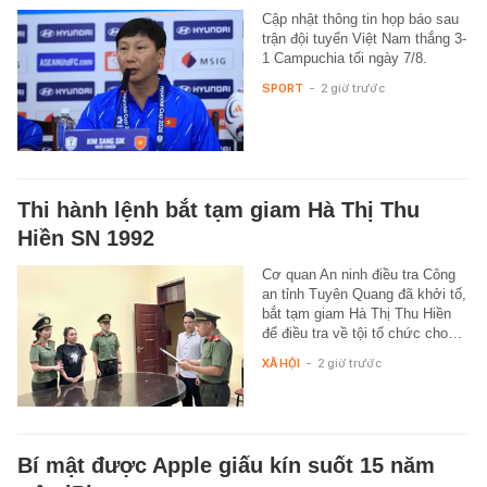
Cập nhật thông tin họp báo sau
trận đội tuyển Việt Nam thắng 3-
1 Campuchia tối ngày 7/8.
SPORT
-
2 giờ trước
Thi hành lệnh bắt tạm giam Hà Thị Thu
Hiền SN 1992
Cơ quan An ninh điều tra Công
an tỉnh Tuyên Quang đã khởi tố,
bắt tạm giam Hà Thị Thu Hiền
để điều tra về tội tổ chức cho…
XÃ HỘI
-
2 giờ trước
Bí mật được Apple giấu kín suốt 15 năm