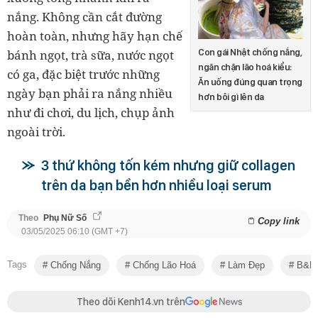
nắng. Không cần cắt đường
hoàn toàn, nhưng hãy hạn chế
Con gái Nhật chống nắng,
bánh ngọt, trà sữa, nước ngọt
ngăn chặn lão hoá kiểu:
có ga, đặc biệt trước những
Ăn uống đúng quan trọng
ngày bạn phải ra nắng nhiều
hơn bôi gì lên da
như đi chơi, du lịch, chụp ảnh
ngoài trời.
3 thứ không tốn kém nhưng giữ collagen
trên da bạn bền hơn nhiều loại serum
Theo
Phụ Nữ Số
Copy link
03/05/2025 06:10 (GMT +7)
Tags
Chống Nắng
Chống Lão Hoá
Làm Đẹp
B&F 
Theo dõi Kenh14.vn trên