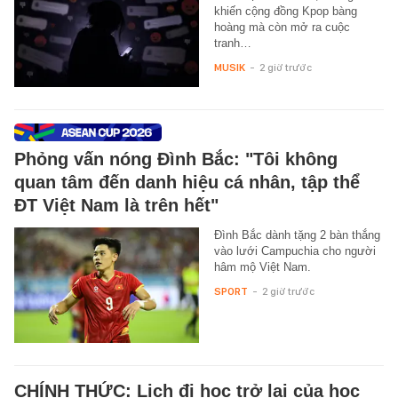
khiến cộng đồng Kpop bàng
hoàng mà còn mở ra cuộc
tranh…
MUSIK
-
2 giờ trước
Phỏng vấn nóng Đình Bắc: "Tôi không
quan tâm đến danh hiệu cá nhân, tập thể
ĐT Việt Nam là trên hết"
Đình Bắc dành tặng 2 bàn thắng
vào lưới Campuchia cho người
hâm mộ Việt Nam.
SPORT
-
2 giờ trước
CHÍNH THỨC: Lịch đi học trở lại của học