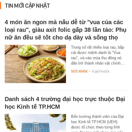
TIN MỚI CẬP NHẬT
4 món ăn ngon mà nấu dễ từ "vua của các
loại rau", giàu axit folic gấp 38 lần táo: Phụ
nữ ăn đều sẽ tốt cho dạ dày và sống thọ
Trong số rất nhiều loại rau, bắp
cải được mệnh danh là "Vua
rau", và vào mùa thu đông nó
dần trở thành nhân vật chính…
SỨC KHỎE
-
5 giờ trước
Danh sách 4 trường đại học trực thuộc Đại
học Kinh tế TP.HCM
Bốn trường thành viên của Đại
học Kinh tế TP.HCM (UEH)
được tổ chức theo từng lĩnh