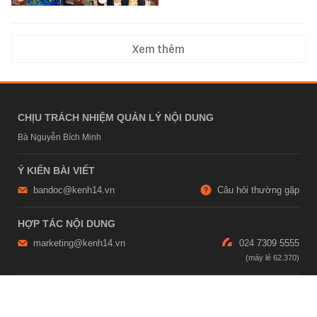
Xem thêm
CHỊU TRÁCH NHIỆM QUẢN LÝ NỘI DUNG
Bà Nguyễn Bích Minh
Ý KIẾN BÀI VIẾT
bandoc@kenh14.vn
Câu hỏi thường gặp
HỢP TÁC NỘI DUNG
marketing@kenh14.vn
024 7309 5555
HỖ TRỢ QUẢNG CÁO
giaitrixahoi@admicro.vn