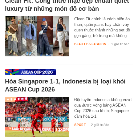
Clean Fit: Công thức mặc đẹp chuẩn quiet
luxury từ những món đồ cơ bản
Clean Fit chính là cách biến áo
thun, quần jeans hay chân váy
quen thuộc thành những set đồ
gọn gàng, trẻ trung mà không…
BEAUTY & FASHION
-
2 giờ trước
Hòa Singapore 1-1, Indonesia bị loại khỏi
ASEAN Cup 2026
Đội tuyển Indonesia không vượt
qua được vòng bảng ASEAN
Cup 2026 sau khi bị Singapore
cầm hòa 1-1.
SPORT
-
2 giờ trước