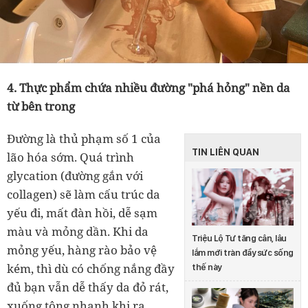
4. Thực phẩm chứa nhiều đường "phá hỏng" nền da
từ bên trong
Đường là thủ phạm số 1 của
TIN LIÊN QUAN
lão hóa sớm. Quá trình
glycation (đường gắn với
collagen) sẽ làm cấu trúc da
yếu đi, mất đàn hồi, dễ sạm
màu và mỏng dần. Khi da
Triệu Lộ Tư tăng cân, lâu
mỏng yếu, hàng rào bảo vệ
lắm mới tràn đầy sức sống
kém, thì dù có chống nắng đầy
thế này
đủ bạn vẫn dễ thấy da đỏ rát,
xuống tông nhanh khi ra