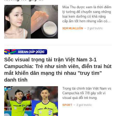
Mùa Thu được xem là thời điểm
lý tưởng để chuyển sang những
loại kem dưỡng có khả năng
cấp ẩm tốt hơn nhưng vẫn có…
XEM MUA LUÔN
-
2 giờ trước
Sốc visual trọng tài trận Việt Nam 3-1
Campuchia: Trẻ như sinh viên, điển trai hút
mắt khiến dân mạng thi nhau "truy tìm"
danh tính
Trọng tài chính trận Việt Nam vs
Campuchia tối 7/8 gây sốt vì
visual quá đỗi trẻ trung.
SPORT
-
2 giờ trước