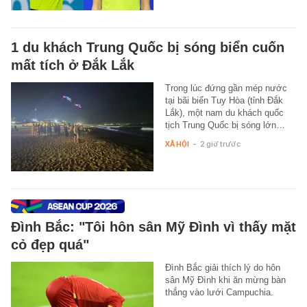
1 du khách Trung Quốc bị sóng biển cuốn
mất tích ở Đắk Lắk
Trong lúc đứng gần mép nước
tại bãi biển Tuy Hòa (tỉnh Đắk
Lắk), một nam du khách quốc
tịch Trung Quốc bị sóng lớn…
XÃ HỘI
-
2 giờ trước
Đình Bắc: "Tôi hôn sân Mỹ Đình vì thấy mặt
cỏ đẹp quá"
Đình Bắc giải thích lý do hôn
sân Mỹ Đình khi ăn mừng bàn
thắng vào lưới Campuchia.