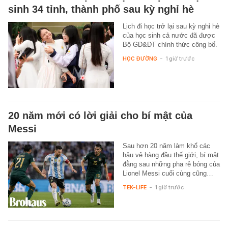
sinh 34 tỉnh, thành phố sau kỳ nghỉ hè
Lịch đi học trở lại sau kỳ nghỉ hè
của học sinh cả nước đã được
Bộ GD&ĐT chính thức công bố.
HỌC ĐƯỜNG
-
1 giờ trước
20 năm mới có lời giải cho bí mật của
Messi
Sau hơn 20 năm làm khổ các
hậu vệ hàng đầu thế giới, bí mật
đằng sau những pha rê bóng của
Lionel Messi cuối cùng cũng…
TEK-LIFE
-
1 giờ trước