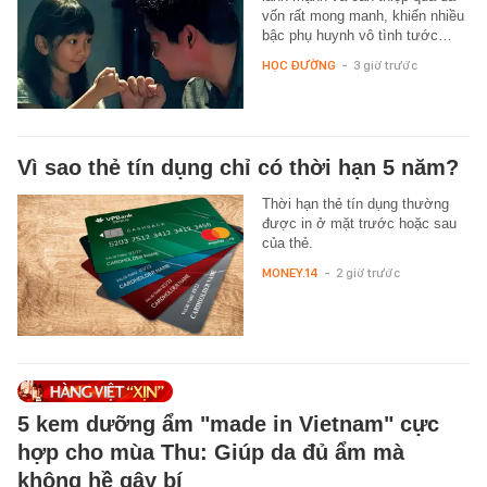
vốn rất mong manh, khiến nhiều
bậc phụ huynh vô tình tước…
HỌC ĐƯỜNG
-
3 giờ trước
Vì sao thẻ tín dụng chỉ có thời hạn 5 năm?
Thời hạn thẻ tín dụng thường
được in ở mặt trước hoặc sau
của thẻ.
MONEY.14
-
2 giờ trước
5 kem dưỡng ẩm "made in Vietnam" cực
hợp cho mùa Thu: Giúp da đủ ẩm mà
không hề gây bí