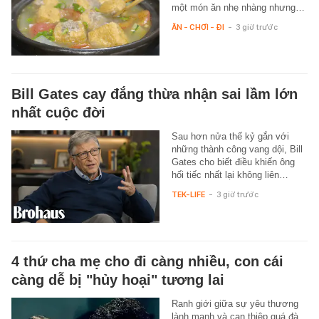
một món ăn nhẹ nhàng nhưng…
ĂN - CHƠI - ĐI
-
3 giờ trước
Bill Gates cay đắng thừa nhận sai lầm lớn
nhất cuộc đời
Sau hơn nửa thế kỷ gắn với
những thành công vang dội, Bill
Gates cho biết điều khiến ông
hối tiếc nhất lại không liên…
TEK-LIFE
-
3 giờ trước
4 thứ cha mẹ cho đi càng nhiều, con cái
càng dễ bị "hủy hoại" tương lai
Ranh giới giữa sự yêu thương
lành mạnh và can thiệp quá đà