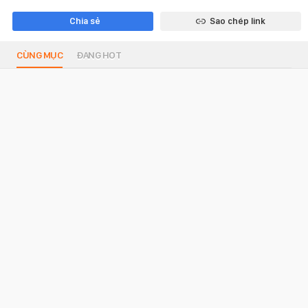
Chia sẻ
Sao chép link
CÙNG MỤC
ĐANG HOT