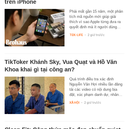
trên iPhone
Phải mất gần 15 năm, một phân
tích mã nguồn mới giúp giải
thích vì sao Apple từng đưa ra
quyết định mà ít người dùng…
TEK-LIFE
-
2 giờ trước
TikToker Khánh Sky, Vua Quạt và Hồ Văn
Khoa khai gì tại công an?
Quá trình điều tra xác định
Nguyễn Văn Hợi nhiều lần đăng
tải các video có nội dung bịa
đặt, xúc phạm danh dự, nhân…
XÃ HỘI
-
2 giờ trước