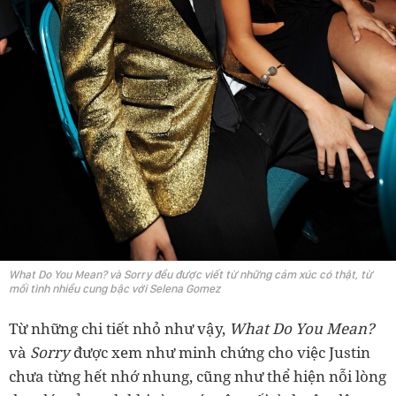
What Do You Mean? và Sorry đều được viết từ những cảm xúc có thật, từ
mối tình nhiều cung bậc với Selena Gomez
Từ những chi tiết nhỏ như vậy,
What Do You Mean?
và
Sorry
được xem như minh chứng cho việc Justin
chưa từng hết nhớ nhung, cũng như thể hiện nỗi lòng