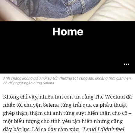
Anh chàng không giấu nổi sự tổn thương tột cùng sau khoảng thời gian hẹn
hò đầy ngọt ngào cùng Selena
Không chỉ vậy, nhiều fan còn tin rằng The Weeknd đã
nhắc tới chuyện Selena từng trải qua ca phẫu thuật
ghép thận, thậm chí anh từng suýt hiến thận cho cô –
một biểu tượng cho tình yêu tận hiến nhưng cũng
đầy bất lực. Lời ca đầy cảm xúc:
"I said I didn’t feel