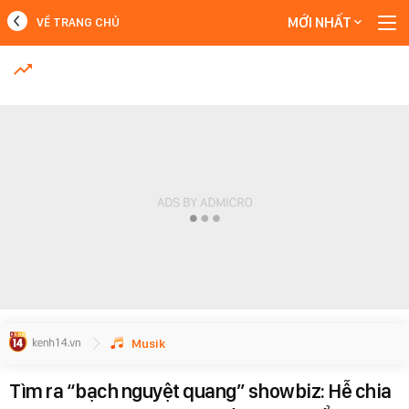
MỚI NHẤT
VỀ TRANG CHỦ
MỚI NHẤT
Xem thêm
Musik
Tìm ra “bạch nguyệt quang” showbiz: Hễ chia