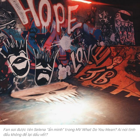
Fan soi được tên Selena “ẩn mình” trong MV What Do You Mean? Ai nói tình
đầu không để lại dấu vết?