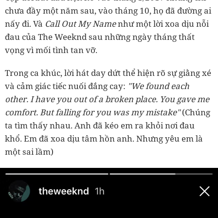
chưa đầy một năm sau, vào tháng 10, họ đã đường ai
nấy đi. Và
Call Out My Name
như một lời xoa dịu nỗi
đau của The Weeknd sau những ngày tháng thất
vọng vì mối tình tan vỡ.
Trong ca khúc, lời hát day dứt thể hiện rõ sự giằng xé
và cảm giác tiếc nuối đắng cay:
"We found each
other. I have you out of a broken place. You gave me
comfort. But falling for you was my mistake"
(Chúng
ta tìm thấy nhau. Anh đã kéo em ra khỏi nơi đau
khổ. Em đã xoa dịu tâm hồn anh. Nhưng yêu em là
một sai lầm)