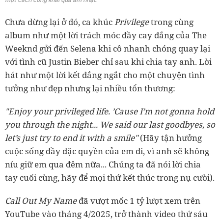
Chưa dừng lại ở đó, ca khúc
Privilege
trong cùng
album như một lời trách móc đầy cay đắng của The
Weeknd gửi đến Selena khi cô nhanh chóng quay lại
với tình cũ Justin Bieber chỉ sau khi chia tay anh. Lời
hát như một lời kết đắng ngắt cho một chuyện tình
tưởng như đẹp nhưng lại nhiều tổn thương:
"Enjoy your privileged life. ’Cause I’m not gonna hold
you through the night... We said our last goodbyes, so
let’s just try to end it with a smile"
(Hãy tận hưởng
cuộc sống đầy đặc quyền của em đi, vì anh sẽ không
níu giữ em qua đêm nữa... Chúng ta đã nói lời chia
tay cuối cùng, hãy để mọi thứ kết thúc trong nụ cười).
Call Out My Name
đã vượt mốc 1 tỷ lượt xem trên
YouTube vào tháng 4/2025, trở thành video thứ sáu