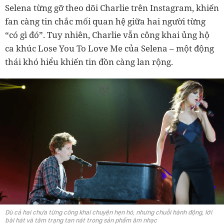
Selena từng gỡ theo dõi Charlie trên Instagram, khiến
fan càng tin chắc mối quan hệ giữa hai người từng
“có gì đó”. Tuy nhiên, Charlie vẫn công khai ủng hộ
ca khúc Lose You To Love Me của Selena – một động
thái khó hiểu khiến tin đồn càng lan rộng.
Dù cả hai chưa từng công khai chuyện hẹn hò, nhưng chuỗi hành động, lời
bài hát và tâm trạng tan nát trong sản phẩm âm nhạc