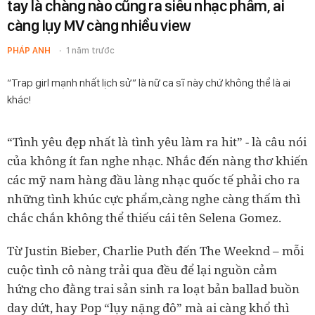
tay là chàng nào cũng ra siêu nhạc phẩm, ai
càng lụy MV càng nhiều view
PHÁP ANH
1 năm trước
“Trap girl mạnh nhất lịch sử” là nữ ca sĩ này chứ không thể là ai
khác!
“Tình yêu đẹp nhất là tình yêu làm ra hit” - là câu nói
của không ít fan nghe nhạc. Nhắc đến nàng thơ khiến
các mỹ nam hàng đầu làng nhạc quốc tế phải cho ra
những tình khúc cực phẩm,càng nghe càng thấm thì
chắc chắn không thể thiếu cái tên Selena Gomez.
Từ Justin Bieber, Charlie Puth đến The Weeknd – mỗi
cuộc tình cô nàng trải qua đều để lại nguồn cảm
hứng cho đằng trai sản sinh ra loạt bản ballad buồn
day dứt, hay Pop “lụy nặng đô” mà ai càng khổ thì