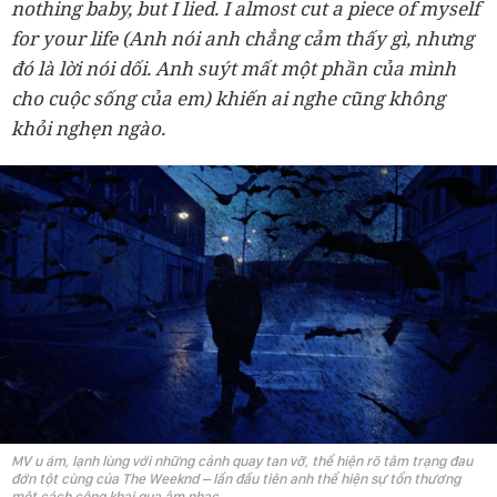
nothing baby, but I lied. I almost cut a piece of myself
for your life (Anh nói anh chẳng cảm thấy gì, nhưng
đó là lời nói dối. Anh suýt mất một phần của mình
cho cuộc sống của em) khiến ai nghe cũng không
khỏi nghẹn ngào.
MV u ám, lạnh lùng với những cảnh quay tan vỡ, thể hiện rõ tâm trạng đau
đớn tột cùng của The Weeknd – lần đầu tiên anh thể hiện sự tổn thương
một cách công khai qua âm nhạc