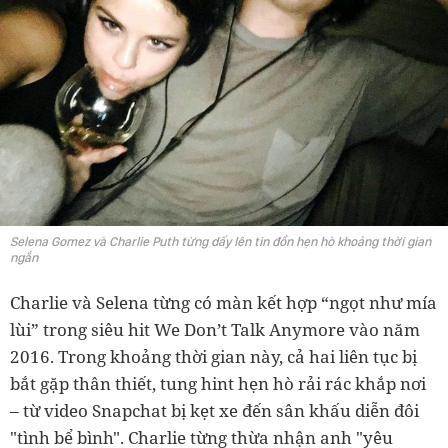
Selena Gomez và Charlie Puth từng dấy lên tin đồn hẹn hò khoảng thời gian
ngắn
Charlie và Selena từng có màn kết hợp “ngọt như mía
lùi” trong siêu hit We Don’t Talk Anymore vào năm
2016. Trong khoảng thời gian này, cả hai liên tục bị
bắt gặp thân thiết, tung hint hẹn hò rải rác khắp nơi
– từ video Snapchat bị kẹt xe đến sân khấu diễn đôi
"tình bể bình". Charlie từng thừa nhận anh "yêu