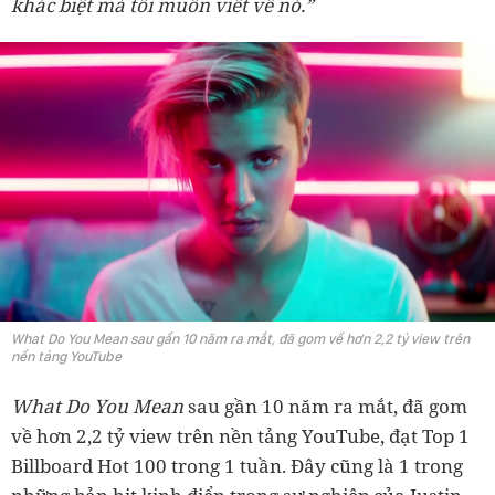
khác biệt mà tôi muốn viết về nó.”
What Do You Mean sau gần 10 năm ra mắt, đã gom về hơn 2,2 tỷ view trên
nền tảng YouTube
What Do You Mean
sau gần 10 năm ra mắt, đã gom
về hơn 2,2 tỷ view trên nền tảng YouTube, đạt Top 1
Billboard Hot 100 trong 1 tuần. Đây cũng là 1 trong