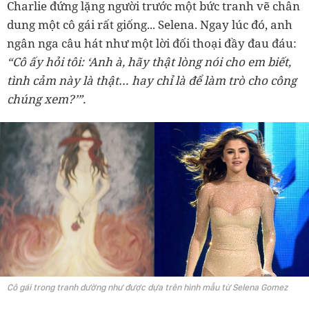
Charlie đứng lặng người trước một bức tranh vẽ chân
dung một cô gái rất giống... Selena. Ngay lúc đó, anh
ngân nga câu hát như một lời đối thoại đầy đau đáu:
“Cô ấy hỏi tôi: ‘Anh à, hãy thật lòng nói cho em biết,
tình cảm này là thật… hay chỉ là để làm trò cho công
chúng xem?’”.
Cô gái trong tranh dường như được dựa trên hình mẫu từ Selena Gomez