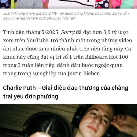
Justin không tham gia đóng MV, nội dung cũng không có nhưng Sorry vẫn
gây u mê người xem nhờ âm nhạc “đã tai”
Tính đến tháng 5/2025,
Sorry
đã đạt hơn 3,9 tỷ lượt
xem trên YouTube, trở thành một trong những video
âm nhạc được xem nhiều nhất trên nền tảng này. Ca
khúc này cũng đạt vị trí số 1 trên Billboard Hot 100
trong 3 tuần liên tiếp, đánh dấu bước ngoặt quan
trọng trong sự nghiệp của Justin Bieber.
Charlie Puth – Giai điệu đau thương của chàng
trai yêu đơn phương