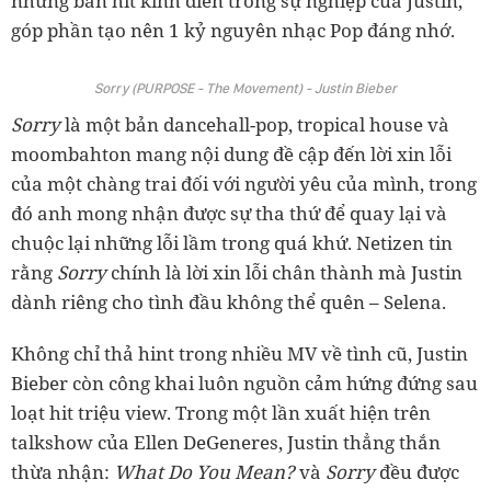
những bản hit kinh điển trong sự nghiệp của Justin,
góp phần tạo nên 1 kỷ nguyên nhạc Pop đáng nhớ.
Sorry (PURPOSE - The Movement) - Justin Bieber
Sorry
là một bản dancehall-pop, tropical house và
moombahton mang nội dung đề cập đến lời xin lỗi
của một chàng trai đối với người yêu của mình, trong
đó anh mong nhận được sự tha thứ để quay lại và
chuộc lại những lỗi lầm trong quá khứ. Netizen tin
rằng
Sorry
chính là lời xin lỗi chân thành mà Justin
dành riêng cho tình đầu không thể quên – Selena.
Không chỉ thả hint trong nhiều MV về tình cũ, Justin
Bieber còn công khai luôn nguồn cảm hứng đứng sau
loạt hit triệu view. Trong một lần xuất hiện trên
talkshow của Ellen DeGeneres, Justin thẳng thắn
thừa nhận:
What Do You Mean?
và
Sorry
đều được