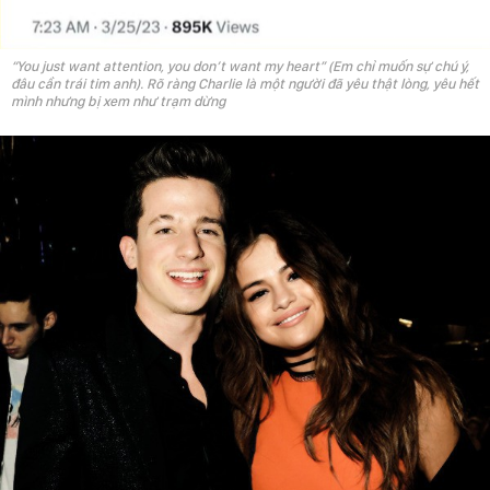
“You just want attention, you don’t want my heart” (Em chỉ muốn sự chú ý,
đâu cần trái tim anh). Rõ ràng Charlie là một người đã yêu thật lòng, yêu hết
mình nhưng bị xem như trạm dừng