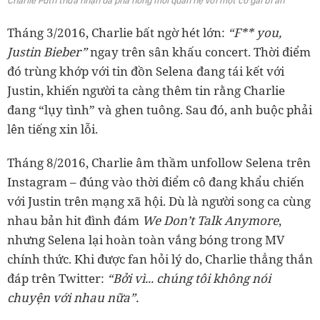
Charlie Puth thừa nhận đã phá hỏng mối quan hệ với một cô gái bí ẩn
Tháng 3/2016, Charlie bất ngờ hét lớn:
“F** you,
Justin Bieber”
ngay trên sân khấu concert. Thời điểm
đó trùng khớp với tin đồn Selena đang tái kết với
Justin, khiến người ta càng thêm tin rằng Charlie
đang “lụy tình” và ghen tuông. Sau đó, anh buộc phải
lên tiếng xin lỗi.
Tháng 8/2016, Charlie âm thầm unfollow Selena trên
Instagram – đúng vào thời điểm cô đang khẩu chiến
với Justin trên mạng xã hội. Dù là người song ca cùng
nhau bản hit đình đám
We Don’t Talk Anymore
,
nhưng Selena lại hoàn toàn vắng bóng trong MV
chính thức. Khi được fan hỏi lý do, Charlie thẳng thắn
đáp trên Twitter:
“Bởi vì... chúng tôi không nói
chuyện với nhau nữa”.