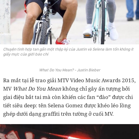
Chuyện tình hợp tan gần một thập kỷ của Justin và Selena làm tốn không ít
giấy mực của giới báo chí
What Do You Mean? - Justin Bieber
Ra mắt tại lễ trao giải MTV Video Music Awards 2015,
MV
What Do You Mean
không chỉ gây ấn tượng bởi
giai điệu bắt tai mà còn khiến các fan “đào” được chi
tiết siêu deep: tên Selena Gomez được khéo léo lồng
ghép dưới dạng graffiti trên tường ở cuối MV.