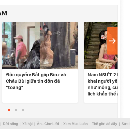
ÂM
Độc quyền: Bắt gặp Binz và
Nam NSƯT 2 lần đò
Châu Bùi giữa tin đồn đã
khai người yêu SN 
"toang"
như mộng, cùng nh
lịch khắp thế gian
Đời sống
Xã hội
Ăn - Chơi - Đi
Xem Mua Luôn
Thế giới đó đây
Sức 