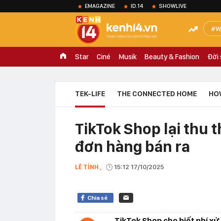
EMAGAZINE
ID.14
SHOWLIVE
W
Star
Ciné
Musik
Beauty & Fashion
Đời
TEK-LIFE
THE CONNECTED HOME
HO
TikTok Shop lại thu
đơn hàng bán ra
LÊ TỈNH ,
15:12 17/10/2025
Chia sẻ
TikTok Shop cho biết phí xử