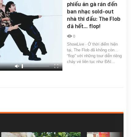
phiếu ăn gà rán đến
ban nhạc sold-out
nhà thi đấu: The Flob
đã hết… flop!
0
ShowLive · Ở thời điểm hiện
tại, The Flob đã không còn…
“flop” với những tour diễn riêng
cháy vé liên tục như ĐẠI…