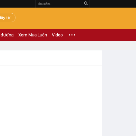
iấy tờ
 đường
Xem Mua Luôn
Video