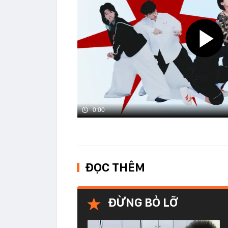
0:00
ĐỌC THÊM
ĐỪNG BỎ LỠ