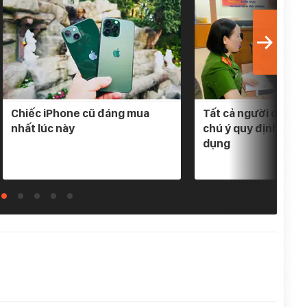
Chiếc iPhone cũ đáng mua
Tất cả người dân có
nhất lúc này
chú ý quy định mới 
dụng