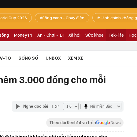
orld Cup 2026
Sống xanh - Chạy điện
Hành chính không g
 sống
Money.14
Ăn - Chơi - Đi
Xã hội
Sức khỏe
Tek-life
Học
W-TO
SỐNG SỐ
UNBOX
XEM XE
 thêm 3.000 đồng cho mỗi
1:34
Nghe đọc bài
Theo dõi Kenh14.vn trên
 lý đơn hàng là khoản phí nền tảng phục vụ cho