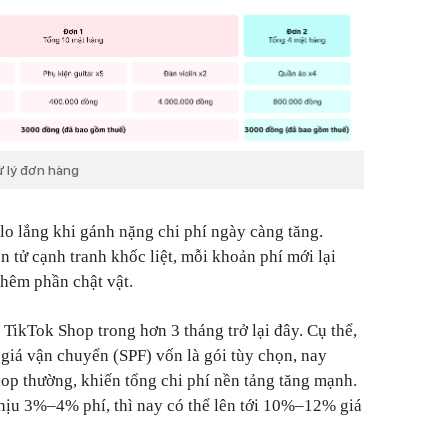
ử lý đơn hàng
lo lắng khi gánh nặng chi phí ngày càng tăng.
 tử cạnh tranh khốc liệt, mỗi khoản phí mới lại
thêm phần chật vật.
a TikTok Shop trong hơn 3 tháng trở lại đây. Cụ thể,
 giá vận chuyển (SPF) vốn là gói tùy chọn, nay
hop thường, khiến tổng chi phí nền tảng tăng mạnh.
hịu 3%–4% phí, thì nay có thể lên tới 10%–12% giá