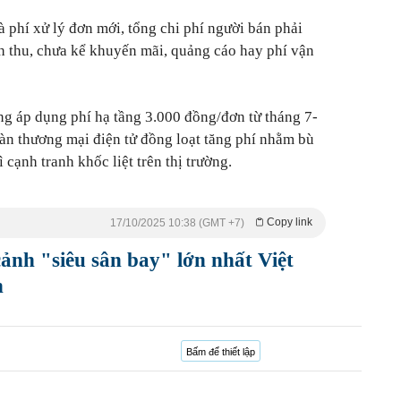
 phí xử lý đơn mới, tổng chi phí người bán phải
h thu, chưa kể khuyến mãi, quảng cáo hay phí vận
g áp dụng phí hạ tầng 3.000 đồng/đơn từ tháng 7-
àn thương mại điện tử đồng loạt tăng phí nhằm bù
 cạnh tranh khốc liệt trên thị trường.
Copy link
17/10/2025 10:38 (GMT +7)
ảnh "siêu sân bay" lớn nhất Việt
h
Bấm để thiết lập