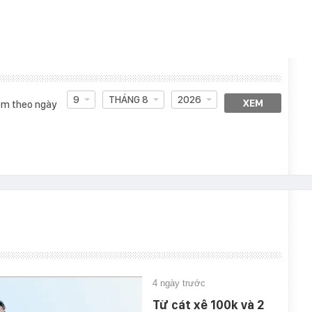
9
THÁNG 8
2026
XEM
m theo ngày
4 ngày trước
Từ cát xê 100k và 2