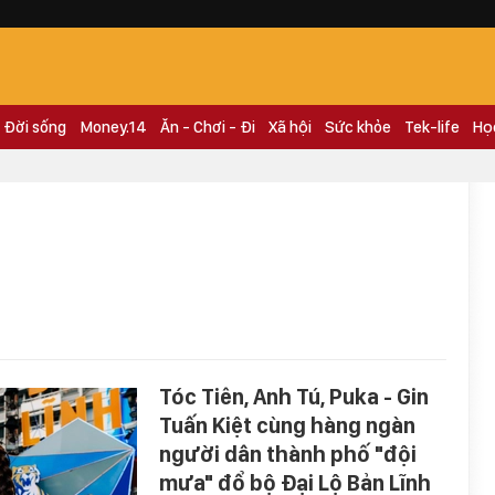
Đời sống
Money.14
Ăn - Chơi - Đi
Xã hội
Sức khỏe
Tek-life
Họ
Tóc Tiên, Anh Tú, Puka - Gin
Tuấn Kiệt cùng hàng ngàn
người dân thành phố "đội
mưa" đổ bộ Đại Lộ Bản Lĩnh