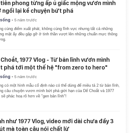
 tiên phong từng ấp ủ giấc mộng vươn mình
ờ ngồi lại kể chuyện bứt phá
-
 sống
5 năm trước
g cùng điểm xuất phát, không cùng lĩnh vực nhưng tất cả những
g mặt ấy đều gặp gỡ ở tinh thần vượt lên những chuẩn mực thông
ờng.
 Choắt, 1977 Vlog - Từ bản lĩnh vươn mình
t phá tới một thế hệ "from zero to hero"
-
 sống
5 năm trước
g có một hình mẫu cố định nào có thể dùng để miêu tả 2 từ bản lĩnh,
g câu chuyện vươn mình bứt phá giới hạn của Dế Choắt và 1977
 sẽ phác hoạ rõ hơn về "gen bản lĩnh"!
nh như 1977 Vlog, video mới dài chưa đầy 3
út mà toàn câu nói chất lừ