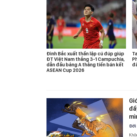
Đình Bắc xuất thần lập cú đúp giúp
Ta
ĐT Việt Nam thắng 3-1 Campuchia,
Ph
dẫn đầu bảng A thẳng tiến bán kết
đấ
ASEAN Cup 2026
Gi
đầ
mì
Đời
Khôn