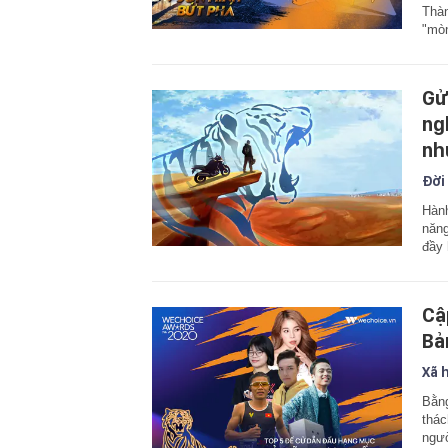
Thàn
"mòn
Gử
ng
nh
Đời
Hành
năng
đầy 
Cậ
Bả
Xã 
Bằng
thác
ngườ