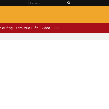
c đường
Xem Mua Luôn
Video