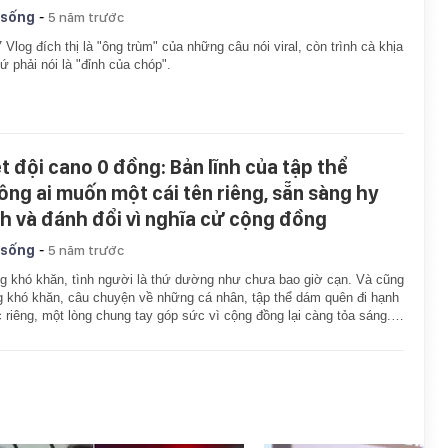
-
 sống
5 năm trước
 Vlog đích thị là "ông trùm" của những câu nói viral, còn trình cà khịa
cứ phải nói là "đỉnh của chóp".
ệt đội cano 0 đồng: Bản lĩnh của tập thể
ông ai muốn một cái tên riêng, sẵn sàng hy
nh và đánh đổi vì nghĩa cử cộng đồng
-
 sống
5 năm trước
g khó khăn, tình người là thứ dường như chưa bao giờ cạn. Và cũng
g khó khăn, câu chuyện về những cá nhân, tập thể dám quên đi hạnh
 riêng, một lòng chung tay góp sức vì cộng đồng lại càng tỏa sáng.…