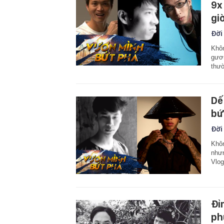
9x
gi
Đời
Khôn
gươn
thư
Dế
bứ
Đời
Khôn
nhưn
Vlog
Đỉ
ph