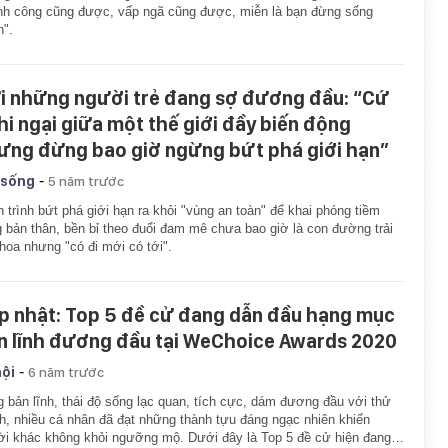
h công cũng được, vấp ngã cũng được, miễn là bạn đừng sống
".
i những người trẻ đang sợ đương đầu: “Cứ
hi ngại giữa một thế giới đầy biến động
ưng đừng bao giờ ngừng bứt phá giới hạn”
-
 sống
5 năm trước
 trình bứt phá giới hạn ra khỏi "vùng an toàn" để khai phóng tiềm
 bản thân, bền bỉ theo đuổi đam mê chưa bao giờ là con đường trải
hoa nhưng "có đi mới có tới".
p nhật: Top 5 đề cử đang dẫn đầu hạng mục
n lĩnh đương đầu tại WeChoice Awards 2020
-
hội
6 năm trước
 bản lĩnh, thái độ sống lạc quan, tích cực, dám đương đầu với thử
h, nhiều cá nhân đã đạt những thành tựu đáng ngạc nhiên khiến
i khác không khỏi ngưỡng mộ. Dưới đây là Top 5 đề cử hiện đang…