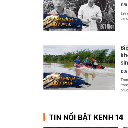
Đời
1977
thì 
Bi
kh
si
Đời
Tron
tron
phúc
TIN NỔI BẬT KENH 14