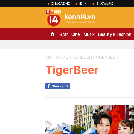
EMAGAZINE
ID.14
SHOWLIVE
Star
Ciné
Musik
Beauty & Fashion
TIN TỨC VỀ TIGERBEER - TIGERBEER
TigerBeer
Chia sẻ
0