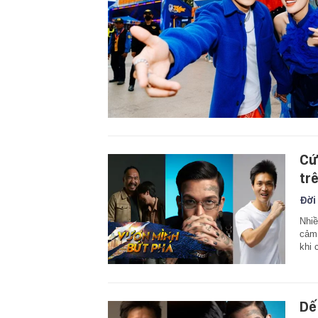
Cứ
tr
Đời
Nhiề
cảm 
khi 
Dế