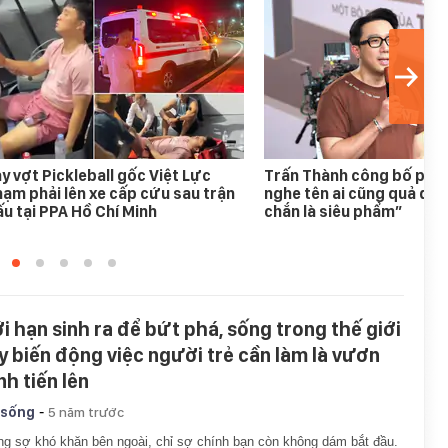
y vợt Pickleball gốc Việt Lực
Trấn Thành công bố phim
ạm phải lên xe cấp cứu sau trận
nghe tên ai cũng quả quy
u tại PPA Hồ Chí Minh
chắn là siêu phẩm”
ới hạn sinh ra để bứt phá, sống trong thế giới
y biến động việc người trẻ cần làm là vươn
nh tiến lên
-
 sống
5 năm trước
g sợ khó khăn bên ngoài, chỉ sợ chính bạn còn không dám bắt đầu.