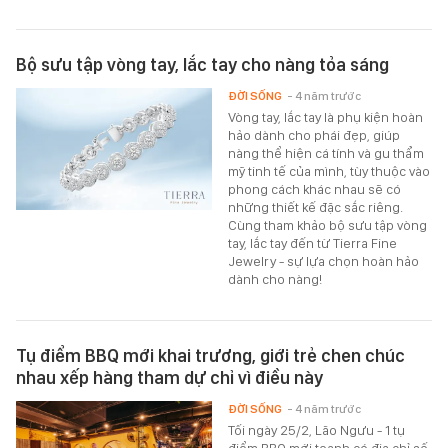
Bộ sưu tập vòng tay, lắc tay cho nàng tỏa sáng
ĐỜI SỐNG
- 4 năm trước
Vòng tay, lắc tay là phụ kiện hoàn
hảo dành cho phái đẹp, giúp
nàng thể hiện cá tính và gu thẩm
mỹ tinh tế của mình, tùy thuộc vào
phong cách khác nhau sẽ có
những thiết kế đặc sắc riêng.
Cùng tham khảo bộ sưu tập vòng
tay, lắc tay đến từ Tierra Fine
Jewelry - sự lựa chọn hoàn hảo
dành cho nàng!
Tụ điểm BBQ mới khai trương, giới trẻ chen chúc
nhau xếp hàng tham dự chỉ vì điều này
ĐỜI SỐNG
- 4 năm trước
Tối ngày 25/2, Lão Ngưu - 1 tụ
điểm BBQ mới toanh có địa chỉ số