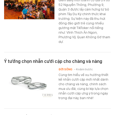
52 Nguyễn Thông, Phường 9,
Quận 3 được lấy cảm hứng từ bộ
phim Tây Du Ký chính thức khai
trương. Sự kiện này đã thu hút
đông đảo giới trẻ cùng nhiều
gương mặt TikToker nổi tiếng
như: Vĩnh Thích Ăn Ngon,
Phượng Vỹ, Quan Không Gờ tham
dự.
Ý tưởng chọn nhẫn cưới cặp cho chàng và nàng
ĐỜI SỐNG
- 4 năm trước
Cùng tìm hiểu về xu hướng thiết
kế nhẫn cưới cặp mới nhất dành
cho chàng và nàng, chính sách
mua ưu đãi, cùng bí kíp lựa chọn
nhẫn cưới cặp ưng ý trong ngày
trọng đại này, bạn nhé!