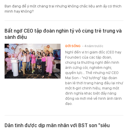
Bạn đang để ý một chàng trai nhưng không chắc liệu anh ấy có thích
mình hay không?
Bất ngờ CEO tập đoàn nghìn tỷ vô cùng trẻ trung và
sành điệu
ĐỜI SỐNG
- 4 năm trước
Nghĩ đến vị trí giám đốc (CEO hay
Founder) của các tập đoàn,
chúng ta thường nghĩ đến hình
ảnh cứng cỏi, nghiêm nghị,
quyền lực… Thế nhưng nữ CEO
Mai Son - "nữ tướng" tập đoàn
bán lẻ thời trang hàng đầu lại như
một It-girl chính hiệu, mang một
định nghĩa khác biệt đầy năng
động và mới mẻ về hình ảnh lãnh
đạo.
Dân tình được dịp mãn nhãn với BST son "siêu