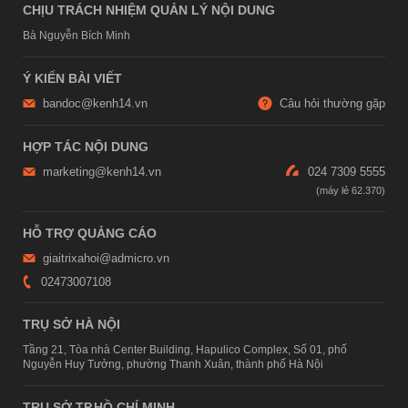
CHỊU TRÁCH NHIỆM QUẢN LÝ NỘI DUNG
Bà Nguyễn Bích Minh
Ý KIẾN BÀI VIẾT
bandoc@kenh14.vn
Câu hỏi thường gặp
HỢP TÁC NỘI DUNG
marketing@kenh14.vn
024 7309 5555
HỖ TRỢ QUẢNG CÁO
giaitrixahoi@admicro.vn
02473007108
TRỤ SỞ HÀ NỘI
Tầng 21, Tòa nhà Center Building, Hapulico Complex, Số 01, phố
Nguyễn Huy Tưởng, phường Thanh Xuân, thành phố Hà Nội
TRỤ SỞ TP.HỒ CHÍ MINH