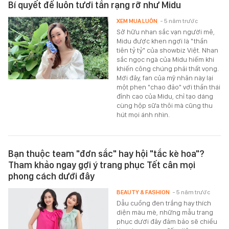
Bí quyết để luôn tươi tắn rạng rỡ như Midu
XEM MUA LUÔN
- 5 năm trước
Sở hữu nhan sắc vạn người mê,
Midu được khen ngợi là "thần
tiên tỷ tỷ" của showbiz Việt. Nhan
sắc ngọc ngà của Midu hiếm khi
khiến công chúng phải thất vọng.
Mới đây, fan của mỹ nhân này lại
một phen "chao đảo" với thần thái
đỉnh cao của Midu, chỉ tạo dáng
cùng hộp sữa thôi mà cũng thu
hút mọi ánh nhìn.
Bạn thuộc team "đơn sắc" hay hội "tắc kè hoa"?
Tham khảo ngay gợi ý trang phục Tết cân mọi
phong cách dưới đây
BEAUTY & FASHION
- 5 năm trước
Dẫu cuồng đen trắng hay thích
diện màu mè, những mẫu trang
phục dưới đây đảm bảo sẽ chiều