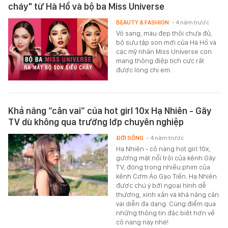
cháy" từ Hà Hồ và bộ ba Miss Universe
BEAUTY & FASHION
- 4 năm trước
Vỏ sang, màu đẹp thôi chưa đủ,
bộ sưu tập son mới của Hà Hồ và
các mỹ nhân Miss Universe còn
mang thông điệp tích cực rất
được lòng chị em.
Khả năng “cân vai” của hot girl 10x Hạ Nhiên - Gãy
TV dù không qua trường lớp chuyên nghiệp
ĐỜI SỐNG
- 4 năm trước
Hạ Nhiên - cô nàng hot girl 10x,
gương mặt nổi trội của kênh Gãy
TV, đóng trong nhiều phim của
kênh Cơm Áo Gạo Tiền. Hạ Nhiên
được chú ý bởi ngoại hình dễ
thương, xinh xắn và khả năng cân
vai diễn đa dạng. Cùng điểm qua
những thông tin đặc biệt hơn về
cô nàng này nhé!