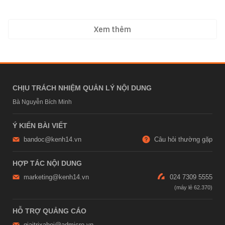
Xem thêm
CHỊU TRÁCH NHIỆM QUẢN LÝ NỘI DUNG
Bà Nguyễn Bích Minh
Ý KIẾN BÀI VIẾT
bandoc@kenh14.vn
Câu hỏi thường gặp
HỢP TÁC NỘI DUNG
marketing@kenh14.vn
024 7309 5555
HỖ TRỢ QUẢNG CÁO
giaitrixahoi@admicro.vn