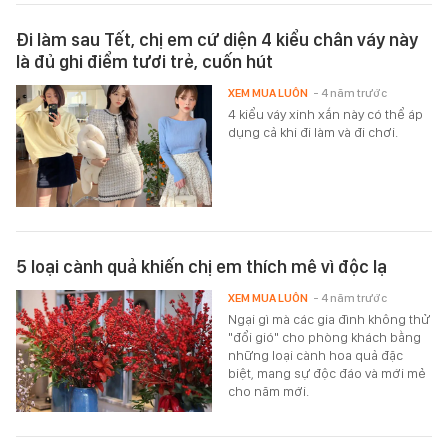
Đi làm sau Tết, chị em cứ diện 4 kiểu chân váy này
là đủ ghi điểm tươi trẻ, cuốn hút
XEM MUA LUÔN
- 4 năm trước
4 kiểu váy xinh xắn này có thể áp
dụng cả khi đi làm và đi chơi.
5 loại cành quả khiến chị em thích mê vì độc lạ
XEM MUA LUÔN
- 4 năm trước
Ngại gì mà các gia đình không thử
"đổi gió" cho phòng khách bằng
những loại cành hoa quả đặc
biệt, mang sự độc đáo và mới mẻ
cho năm mới.