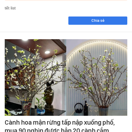
tết list
Chia sẻ
Cành hoa mận rừng tấp nập xuống phố,
mua 90 nghìn được hẳn 20 cành cắm