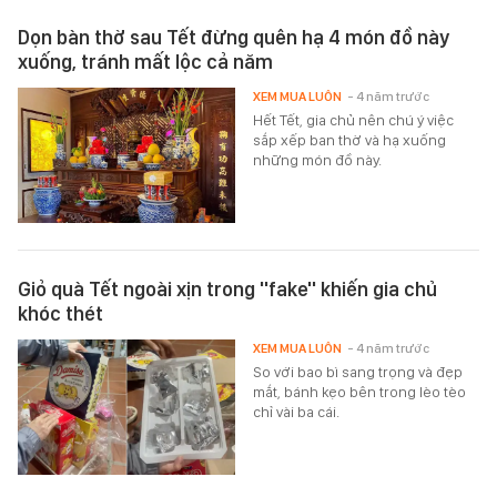
Dọn bàn thờ sau Tết đừng quên hạ 4 món đồ này
xuống, tránh mất lộc cả năm
XEM MUA LUÔN
- 4 năm trước
Hết Tết, gia chủ nên chú ý việc
sắp xếp ban thờ và hạ xuống
những món đồ này.
Giỏ quà Tết ngoài xịn trong ''fake'' khiến gia chủ
khóc thét
XEM MUA LUÔN
- 4 năm trước
So với bao bì sang trọng và đẹp
mắt, bánh kẹo bên trong lèo tèo
chỉ vài ba cái.