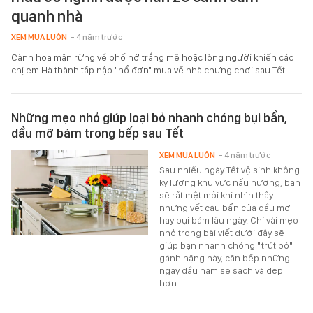
quanh nhà
XEM MUA LUÔN
- 4 năm trước
Cành hoa mận rừng về phố nở trắng mê hoặc lòng người khiến các
chị em Hà thành tấp nập "nổ đơn" mua về nhà chưng chơi sau Tết.
Những mẹo nhỏ giúp loại bỏ nhanh chóng bụi bẩn,
dầu mỡ bám trong bếp sau Tết
XEM MUA LUÔN
- 4 năm trước
Sau nhiều ngày Tết vệ sinh không
kỹ lưỡng khu vực nấu nướng, bạn
sẽ rất mệt mỏi khi nhìn thấy
những vết cáu bẩn của dầu mỡ
hay bụi bám lâu ngày. Chỉ vài mẹo
nhỏ trong bài viết dưới đây sẽ
giúp bạn nhanh chóng "trút bỏ"
gánh nặng này, căn bếp những
ngày đầu năm sẽ sạch và đẹp
hơn.