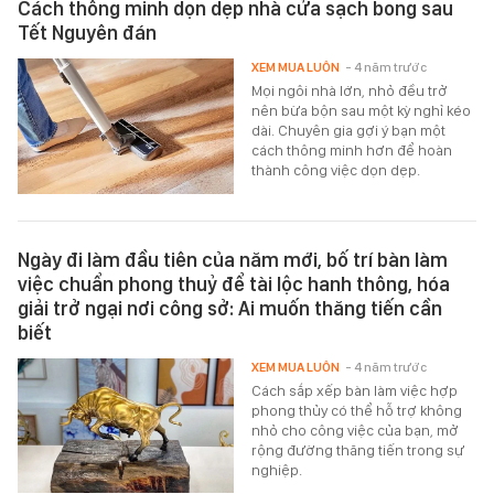
Cách thông minh dọn dẹp nhà cửa sạch bong sau
Tết Nguyên đán
XEM MUA LUÔN
- 4 năm trước
Mọi ngôi nhà lớn, nhỏ đều trở
nên bừa bộn sau một kỳ nghỉ kéo
dài. Chuyên gia gợi ý bạn một
cách thông minh hơn để hoàn
thành công việc dọn dẹp.
Ngày đi làm đầu tiên của năm mới, bố trí bàn làm
việc chuẩn phong thuỷ để tài lộc hanh thông, hóa
giải trở ngại nơi công sở: Ai muốn thăng tiến cần
biết
XEM MUA LUÔN
- 4 năm trước
Cách sắp xếp bàn làm việc hợp
phong thủy có thể hỗ trợ không
nhỏ cho công việc của bạn, mở
rộng đường thăng tiến trong sự
nghiệp.