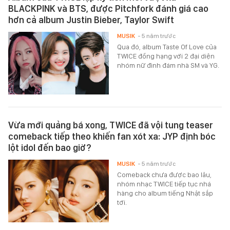
BLACKPINK và BTS, được Pitchfork đánh giá cao
hơn cả album Justin Bieber, Taylor Swift
MUSIK
- 5 năm trước
Qua đó, album Taste Of Love của
TWICE đồng hạng với 2 đại diện
nhóm nữ đình đám nhà SM và YG.
Vừa mới quảng bá xong, TWICE đã vội tung teaser
comeback tiếp theo khiến fan xót xa: JYP định bóc
lột idol đến bao giờ?
MUSIK
- 5 năm trước
Comeback chưa được bao lâu,
nhóm nhạc TWICE tiếp tục nhá
hàng cho album tiếng Nhật sắp
tới.