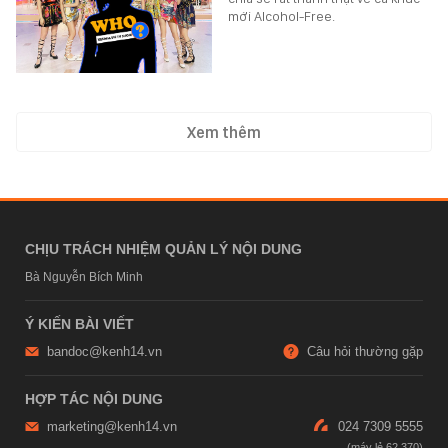
mới Alcohol-Free.
Xem thêm
CHỊU TRÁCH NHIỆM QUẢN LÝ NỘI DUNG
Bà Nguyễn Bích Minh
Ý KIẾN BÀI VIẾT
bandoc@kenh14.vn
Câu hỏi thường gặp
HỢP TÁC NỘI DUNG
marketing@kenh14.vn
024 7309 5555