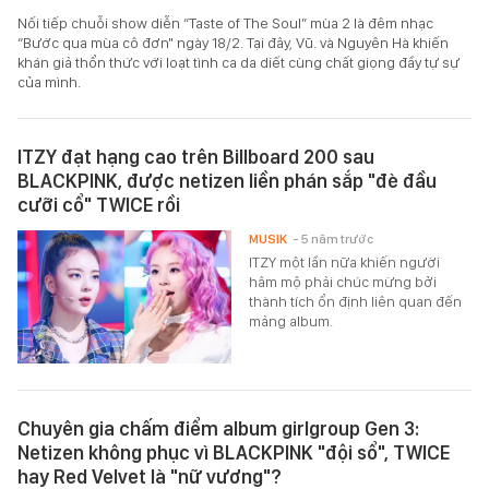
Nối tiếp chuỗi show diễn “Taste of The Soul” mùa 2 là đêm nhạc
“Bước qua mùa cô đơn" ngày 18/2. Tại đây, Vũ. và Nguyên Hà khiến
khán giả thổn thức với loạt tình ca da diết cùng chất giọng đầy tự sự
của mình.
ITZY đạt hạng cao trên Billboard 200 sau
BLACKPINK, được netizen liền phán sắp "đè đầu
cưỡi cổ" TWICE rồi
MUSIK
- 5 năm trước
ITZY một lần nữa khiến người
hâm mộ phải chúc mừng bởi
thành tích ổn định liên quan đến
mảng album.
Chuyên gia chấm điểm album girlgroup Gen 3:
Netizen không phục vì BLACKPINK "đội sổ", TWICE
hay Red Velvet là "nữ vương"?