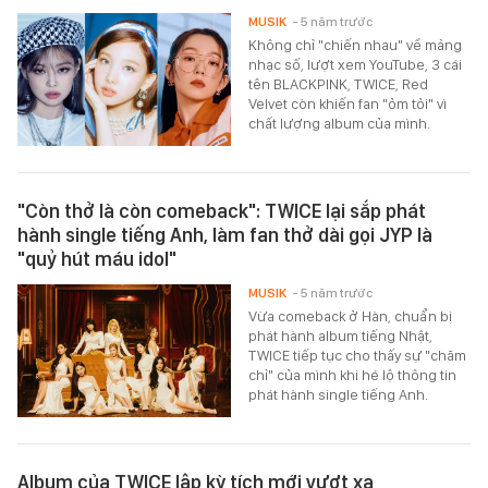
MUSIK
- 5 năm trước
Không chỉ "chiến nhau" về mảng
nhạc số, lượt xem YouTube, 3 cái
tên BLACKPINK, TWICE, Red
Velvet còn khiến fan "ỏm tỏi" vì
chất lượng album của mình.
"Còn thở là còn comeback": TWICE lại sắp phát
hành single tiếng Anh, làm fan thở dài gọi JYP là
"quỷ hút máu idol"
MUSIK
- 5 năm trước
Vừa comeback ở Hàn, chuẩn bị
phát hành album tiếng Nhật,
TWICE tiếp tục cho thấy sự "chăm
chỉ" của mình khi hé lộ thông tin
phát hành single tiếng Anh.
Album của TWICE lập kỳ tích mới vượt xa