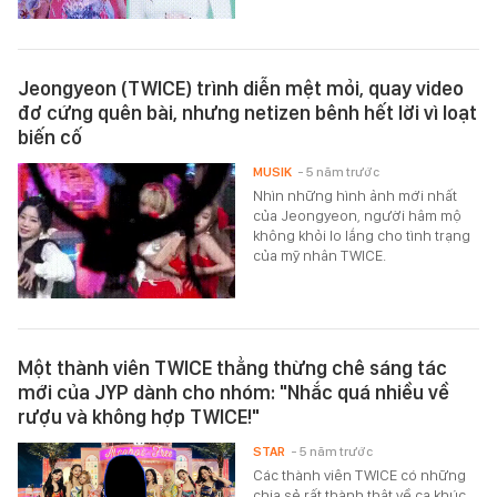
Jeongyeon (TWICE) trình diễn mệt mỏi, quay video
đơ cứng quên bài, nhưng netizen bênh hết lời vì loạt
biến cố
MUSIK
- 5 năm trước
Nhìn những hình ảnh mới nhất
của Jeongyeon, người hâm mộ
không khỏi lo lắng cho tình trạng
của mỹ nhân TWICE.
Một thành viên TWICE thẳng thừng chê sáng tác
mới của JYP dành cho nhóm: "Nhắc quá nhiều về
rượu và không hợp TWICE!"
STAR
- 5 năm trước
Các thành viên TWICE có những
chia sẻ rất thành thật về ca khúc