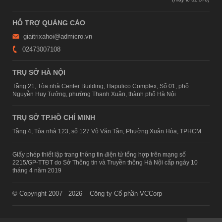
HỖ TRỢ QUẢNG CÁO
giaitrixahoi@admicro.vn
02473007108
TRỤ SỞ HÀ NỘI
Tầng 21, Tòa nhà Center Building, Hapulico Complex, Số 01, phố
Nguyễn Huy Tưởng, phường Thanh Xuân, thành phố Hà Nội
TRỤ SỞ TP.HỒ CHÍ MINH
Tầng 4, Tòa nhà 123, số 127 Võ Văn Tần, Phường Xuân Hòa, TPHCM
Giấy phép thiết lập trang thông tin điện tử tổng hợp trên mạng số
2215/GP-TTĐT do Sở Thông tin và Truyền thông Hà Nội cấp ngày 10
tháng 4 năm 2019
© Copyright 2007 - 2026 – Công ty Cổ phần VCCorp