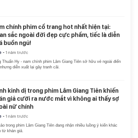
m chính phim cổ trang hot nhất hiện tại:
an sắc ngoài đời đẹp cực phẩm, tiếc là diễn
á buồn ngủ!
-
e
1 năm trước
 Thuấn Hy - nam chính phim Lâm Giang Tiên sở hữu vẻ ngoài điển
, nhưng diễn xuất lại gây tranh cãi.
nh kinh dị trong phim Lâm Giang Tiên khiến
án giả cười ra nước mắt vì không ai thấy sợ
oài nữ chính
-
e
1 năm trước
ảo trong phim Lâm Giang Tiên đang nhận nhiều luồng ý kiến khác
 từ khán giả.