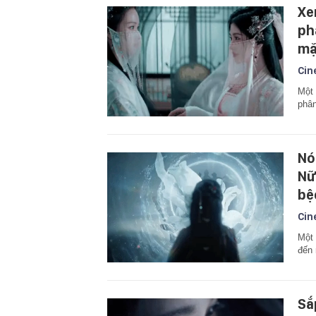
Xe
ph
mặ
Cin
Một 
phân
Nó
Nữ
bệ
Cin
Một 
đến 
Sắ