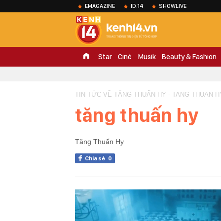
EMAGAZINE
ID.14
SHOWLIVE
Star
Ciné
Musik
Beauty & Fashion
TIN TỨC VỀ TĂNG THUẤN HY - TANG THUAN H
tăng thuấn hy
Tăng Thuấn Hy
Chia sẻ
0