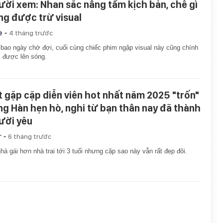
ười xem: Nhan sắc nâng tầm kịch bản, chê gì
ng được trừ visual
-
e
4 tháng trước
bao ngày chờ đợi, cuối cùng chiếc phim ngập visual này cũng chính
 được lên sóng.
t gặp cặp diễn viên hot nhất năm 2025 "trốn"
ng Hàn hẹn hò, nghi từ bạn thân nay đã thành
ười yêu
-
r
6 tháng trước
hà gái hơn nhà trai tới 3 tuổi nhưng cặp sao này vẫn rất đẹp đôi.