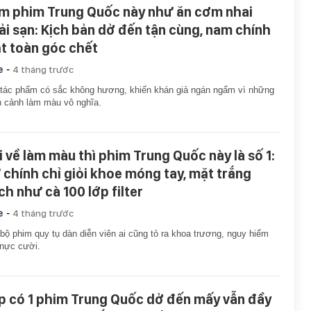
m phim Trung Quốc này như ăn cơm nhai
ải sạn: Kịch bản dở đến tận cùng, nam chính
t toàn góc chết
-
e
4 tháng trước
tác phẩm có sắc không hương, khiến khán giả ngán ngẩm vì những
 cảnh làm màu vô nghĩa.
i về làm màu thì phim Trung Quốc này là số 1:
 chính chỉ giỏi khoe móng tay, mặt trắng
ch như cà 100 lớp filter
-
e
4 tháng trước
bộ phim quy tụ dàn diễn viên ai cũng tỏ ra khoa trương, nguy hiểm
nực cười.
p có 1 phim Trung Quốc dở đến mấy vẫn đầy