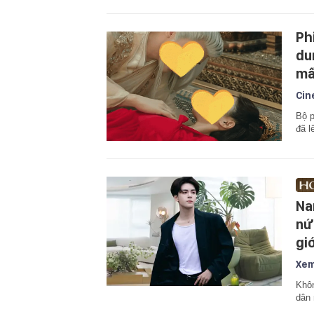
Ph
du
mấ
Cin
Bộ p
đã l
Na
nứ
gi
Xem
Khôn
dân 