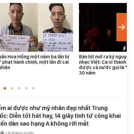
ấn Hoa Hồng một năm ba lần bị
Bản hit mở ra kỷ nguyên
 phạt hành chính, một lần đi cai
nhạc Việt: Ca sĩ thành h
ghiện
được cả nước gọi là "An
30 năm
ếm ai được như mỹ nhân đẹp nhất Trung
ốc: Diễn tốt hát hay, 14 giây tình tứ công khai
iến dàn sao hạng A không rời mắt
-
ik
8 tháng trước