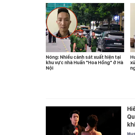
Nóng: Nhiều cảnh sát xuất hiện tại
Hu
khu vực nhà Huấn "Hoa Hồng" ở Hà
xử
Nội
n
Hi
Qu
kh
Mus