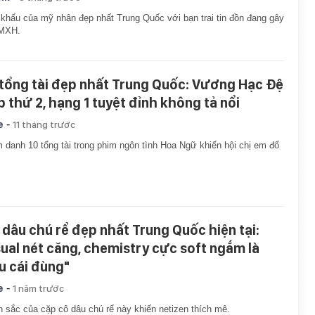
khấu của mỹ nhân đẹp nhất Trung Quốc với bạn trai tin đồn đang gây
 MXH.
 tổng tài đẹp nhất Trung Quốc: Vương Hạc Đệ
p thứ 2, hạng 1 tuyệt đỉnh không tả nổi
-
e
11 tháng trước
 danh 10 tổng tài trong phim ngôn tình Hoa Ngữ khiến hội chị em đổ
 dâu chú rể đẹp nhất Trung Quốc hiện tại:
sual nét căng, chemistry cực soft ngắm là
ỉu cái đùng"
-
e
1 năm trước
 sắc của cặp cô dâu chú rể này khiến netizen thích mê.