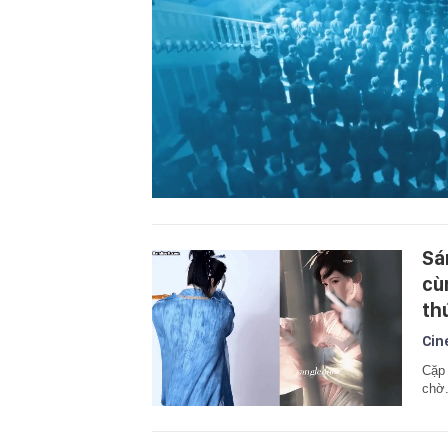
Sá
cù
th
Cin
Cặp 
chờ