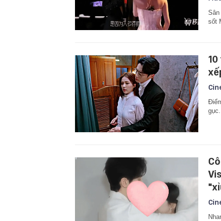
Sân 
sốt
10
xế
Cin
Điểm
gục.
Cô
Vi
"x
Cin
Nhan