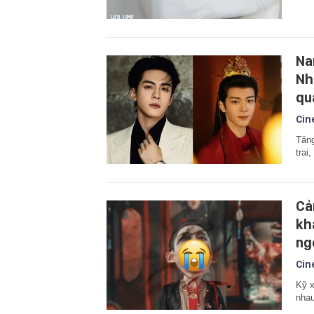
Na
Nh
qu
Cin
Tăng
trai
Cả
kh
ng
Cin
Kỹ x
nhau