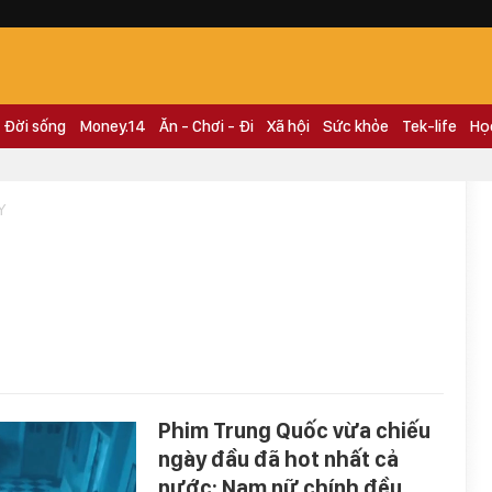
Đời sống
Money.14
Ăn - Chơi - Đi
Xã hội
Sức khỏe
Tek-life
Họ
Y
Phim Trung Quốc vừa chiếu
ngày đầu đã hot nhất cả
nước: Nam nữ chính đều