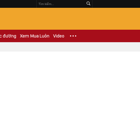
c đường
Xem Mua Luôn
Video