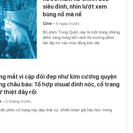
siêu đỉnh, nhìn lượt xem
bùng nổ mà nể
-
Cine
5 ngày trước
Bộ phim Trung Quốc này là một trong những
điểm sáng trong bối cảnh thị trường phim
dài tập rơi vào mùa đông kéo dài.
ng mắt vì cặp đôi đẹp như kim cương quyện
ng châu báu: Tổ hợp visual đỉnh nóc, cổ trang
ứ thiệt đây rồi
-
e
2 tháng trước
đôi phim cổ trang này đẹp thật sự, khiến khán giả háo hức mong
.