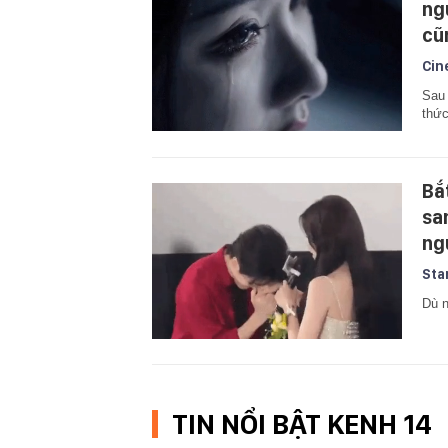
ng
cũ
Cin
Sau 
thức
Bắ
sa
ng
Sta
Dù n
TIN NỔI BẬT KENH 14