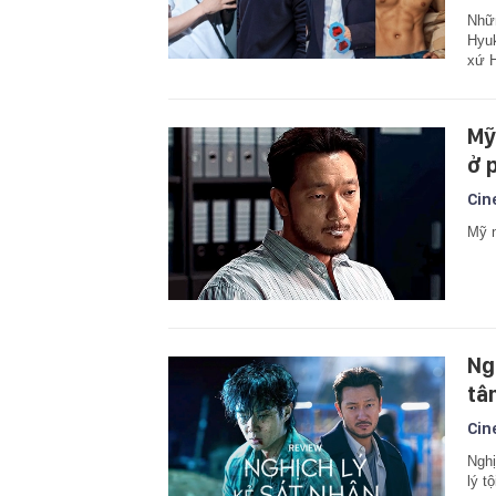
Nhữn
Hyuk
xứ H
Mỹ
ở 
Cin
Mỹ n
Ng
tâ
Cin
Ngh
lý t