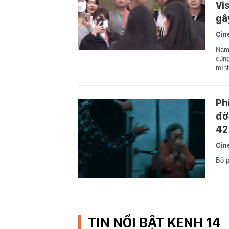
Vi
gâ
Cin
Nam 
cùng
mìn
Ph
đờ
42
Cin
Bộ p
TIN NỔI BẬT KENH 14