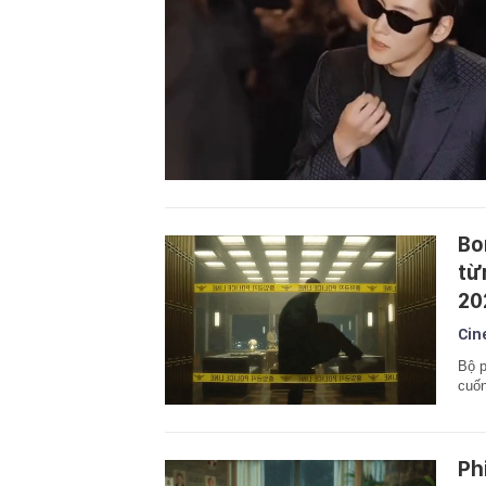
Bo
từ
20
Cin
Bộ p
cuốn
Ph