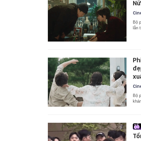
Nữ
Cin
Bộ p
lẫn 
Ph
đẹ
xu
Cin
Bộ p
khán
Tổ