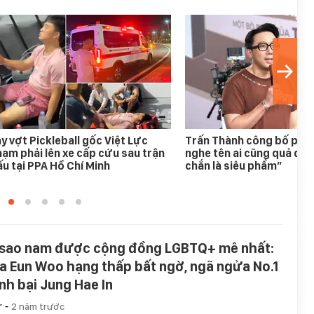
y vợt Pickleball gốc Việt Lực
Trấn Thành công bố phim
ạm phải lên xe cấp cứu sau trận
nghe tên ai cũng quả quy
u tại PPA Hồ Chí Minh
chắn là siêu phẩm”
 sao nam được cộng đồng LGBTQ+ mê nhất:
a Eun Woo hạng thấp bất ngờ, ngã ngửa No.1
nh bại Jung Hae In
-
r
2 năm trước