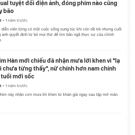
sual tuyệt đối điện ảnh, đóng phim nào cũng
y bão
-
e
1 năm trước
diễn viên từng có một cuộc sống sung túc khi còn rất trẻ nhưng cuối
 anh quyết định từ bỏ mọi thứ để tìm bản ngã thực sự của chính
h.
im Hàn mới chiếu đã nhận mưa lời khen vì "lạ
i chưa từng thấy", nữ chính hơn nam chính
 tuổi mới sốc
-
e
1 năm trước
him này nhận cơn mưa lời khen từ khán giả ngay sau tập mở màn.