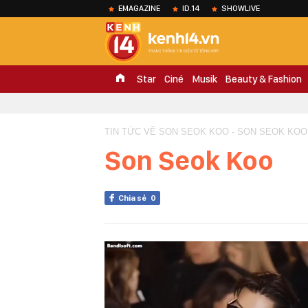
EMAGAZINE
ID.14
SHOWLIVE
Star
Ciné
Musik
Beauty & Fashion
TIN TỨC VỀ SON SEOK KOO - SON SEOK KOO
Son Seok Koo
Chia sẻ
0