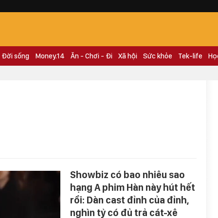
Đời sống
Money.14
Ăn - Chơi - Đi
Xã hội
Sức khỏe
Tek-life
Họ
Showbiz có bao nhiêu sao
hạng A phim Hàn này hút hết
rồi: Dàn cast đỉnh của đỉnh,
nghìn tỷ có đủ trả cát-xê