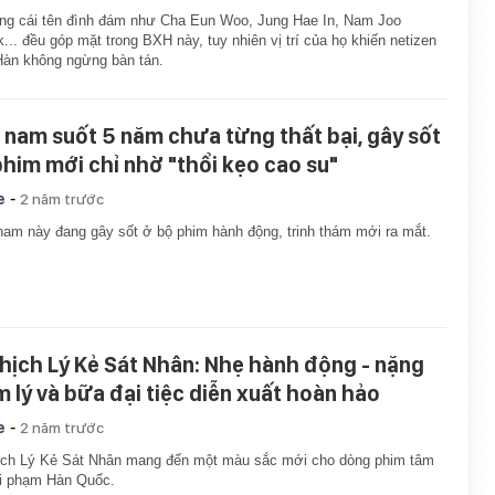
g cái tên đình đám như Cha Eun Woo, Jung Hae In, Nam Joo
... đều góp mặt trong BXH này, tuy nhiên vị trí của họ khiến netizen
àn không ngừng bàn tán.
 nam suốt 5 năm chưa từng thất bại, gây sốt
phim mới chỉ nhờ "thổi kẹo cao su"
-
e
2 năm trước
am này đang gây sốt ở bộ phim hành động, trinh thám mới ra mắt.
hịch Lý Kẻ Sát Nhân: Nhẹ hành động - nặng
m lý và bữa đại tiệc diễn xuất hoàn hảo
-
e
2 năm trước
ịch Lý Kẻ Sát Nhân mang đến một màu sắc mới cho dòng phim tâm
ội phạm Hàn Quốc.