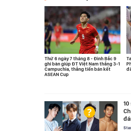
Thứ 6 ngày 7 tháng 8 - Đình Bắc 9
Ta
ghi bàn giúp ĐT Việt Nam thắng 3-1
Ph
Campuchia, thẳng tiến bán kết
đấ
ASEAN Cup
10
Ch
đá
Sta