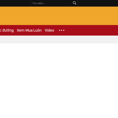
c đường
Xem Mua Luôn
Video