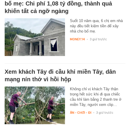
bố mẹ: Chi phí 1,08 tỷ đồng, thành quả
khiến tất cả ngỡ ngàng
Suốt 10 năm qua, 6 chị em nhà
này đều tiết kiệm tiền để xây
nhà cho bố mẹ.
MONEY.14
-
3 giờ trước
Xem khách Tây đi cầu khỉ miền Tây, dân
mạng nín thở vì hồi hộp
Không chỉ vị khách Tây thận
trọng hết sức khi đi qua chiếc
cầu khỉ làm bằng 2 thanh tre ở
miền Tây, người xem clip…
ĂN - CHƠI - ĐI
-
3 giờ trước