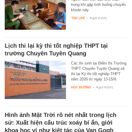
trọng khi gặp tình huống chuyển
khoản này.
TEK-LIFE
-
4 giờ trước
Lịch thi lại kỳ thi tốt nghiệp THPT tại
trường Chuyên Tuyên Quang
Các thí sinh tại Điểm thi Trường
THPT Chuyên Tuyên Quang sẽ
thi lại Kỳ thi tốt nghiệp THPT
năm 2026 từ ngày 13-15/8.
HỌC ĐƯỜNG
-
4 giờ trước
Hình ảnh Mặt Trời rõ nét nhất trong lịch
sử: Xuất hiện cấu trúc xoáy bí ẩn, giới
khoa học ví như kiệt tác của Van Gogh