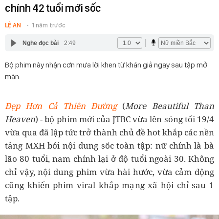
chính 42 tuổi mới sốc
LỆ AN
1 năm trước
Nghe đọc bài
2:49
Bộ phim này nhận cơn mưa lời khen từ khán giả ngay sau tập mở
màn.
Đẹp Hơn Cả Thiên Đường
(
More Beautiful Than
Heaven
) - bộ phim mới của JTBC vừa lên sóng tối 19/4
vừa qua đã lập tức trở thành chủ đề hot khắp các nền
tảng MXH bởi nội dung sốc toàn tập: nữ chính là bà
lão 80 tuổi, nam chính lại ở độ tuổi ngoài 30. Không
chỉ vậy, nội dung phim vừa hài hước, vừa cảm động
cũng khiến phim viral khắp mạng xã hội chỉ sau 1
tập.