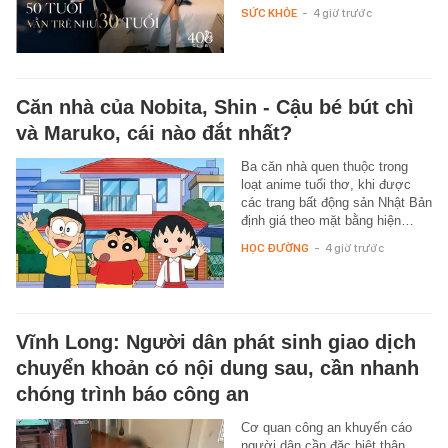
SỨC KHỎE
-
4 giờ trước
Căn nhà của Nobita, Shin - Cậu bé bút chì
và Maruko, cái nào đắt nhất?
Ba căn nhà quen thuộc trong
loạt anime tuổi thơ, khi được
các trang bất động sản Nhật Bản
định giá theo mặt bằng hiện…
HỌC ĐƯỜNG
-
4 giờ trước
Vĩnh Long: Người dân phát sinh giao dịch
chuyển khoản có nội dung sau, cần nhanh
chóng trình báo công an
Cơ quan công an khuyến cáo
người dân cần đặc biệt thận