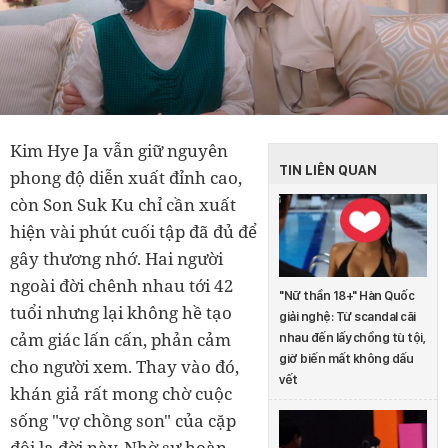
Kim Hye Ja vẫn giữ nguyên
TIN LIÊN QUAN
phong độ diễn xuất đỉnh cao,
còn Son Suk Ku chỉ cần xuất
hiện vài phút cuối tập đã đủ để
gây thương nhớ. Hai người
ngoài đời chênh nhau tới 42
"Nữ thần 18+" Hàn Quốc
tuổi nhưng lại không hề tạo
giải nghệ: Từ scandal cãi
cảm giác lấn cấn, phản cảm
nhau đến lấy chồng tù tội,
giờ biến mất không dấu
cho người xem. Thay vào đó,
vết
khán giả rất mong chờ cuộc
sống "vợ chồng son" của cặp
đôi lạ đời này. Nhờ sự hoàn