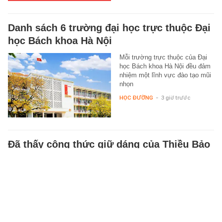
Danh sách 6 trường đại học trực thuộc Đại
học Bách khoa Hà Nội
Mỗi trường trực thuộc của Đại
học Bách khoa Hà Nội đều đảm
nhiệm một lĩnh vực đào tạo mũi
nhọn
HỌC ĐƯỜNG
-
3 giờ trước
Đã thấy công thức giữ dáng của Thiều Bảo
Trâm, ăn vào còn chống lão hóa
Món ăn vặt của Thiều Bảo Trâm
vừa giúp no lâu, hạn chế tăng
cân lại bổ sung nhiều dưỡng
chất tốt cho làn da.
BEAUTY & FASHION
-
2 giờ trước