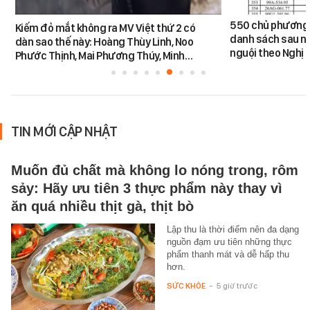
550 chủ phương 
Kiếm đỏ mắt không ra MV Việt thứ 2 có
danh sách sau n
dàn sao thế này: Hoàng Thùy Linh, Noo
nguội theo Nghị 
Phước Thịnh, Mai Phương Thúy, Minh…
TIN MỚI CẬP NHẬT
Muốn đủ chất mà không lo nóng trong, rôm
sảy: Hãy ưu tiên 3 thực phẩm này thay vì
ăn quá nhiều thịt gà, thịt bò
Lập thu là thời điểm nên đa dạng
nguồn đạm ưu tiên những thực
phẩm thanh mát và dễ hấp thu
hơn.
SỨC KHỎE
-
5 giờ trước