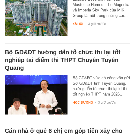
Masterise Homes, The Magnolia
và Imperia Sky Park của MIK
Group là một trong những cái…
XÃ HỘI
-
3 giờ trước
Bộ GD&ĐT hướng dẫn tổ chức thi lại tốt
nghiệp tại điểm thi THPT Chuyên Tuyên
Quang
Bộ GD&ĐT vừa có công văn gửi
Sở GD&ĐT tỉnh Tuyên Quang,
hướng dẫn tổ chức thi lại kì thi
tốt nghiệp THPT năm 2026…
HỌC ĐƯỜNG
-
3 giờ trước
Căn nhà ở quê 6 chị em góp tiền xây cho