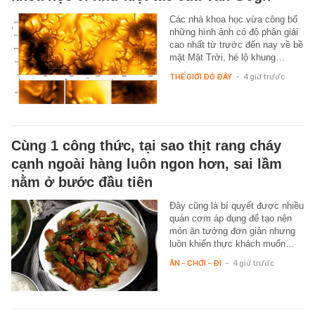
Các nhà khoa học vừa công bố
những hình ảnh có độ phân giải
cao nhất từ trước đến nay về bề
mặt Mặt Trời, hé lộ khung…
THẾ GIỚI ĐÓ ĐÂY
-
4 giờ trước
Cùng 1 công thức, tại sao thịt rang cháy
cạnh ngoài hàng luôn ngon hơn, sai lầm
nằm ở bước đầu tiên
Đây cũng là bí quyết được nhiều
quán cơm áp dụng để tạo nên
món ăn tưởng đơn giản nhưng
luôn khiến thực khách muốn…
ĂN - CHƠI - ĐI
-
4 giờ trước