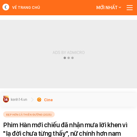
MỚI NHẤT
VỀ TRANG CHỦ
MỚI NHẤT
Xem thêm
Cine
ĐẸP HƠN CẢ THIÊN ĐƯỜNG (2025)
Phim Hàn mới chiếu đã nhận mưa lời khen vì
"lạ đời chưa từng thấy", nữ chính hơn nam