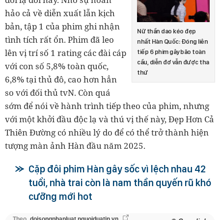
hảo cả về diễn xuất lẫn kịch
bản, tập 1 của phim ghi nhận
Nữ thần dao kéo đẹp
tình tích rất ổn. Phim đã leo
nhất Hàn Quốc: Đóng liên
lên vị trí số 1 rating các đài cáp
tiếp 6 phim gây bão toàn
cầu, diễn đơ vẫn được tha
với con số 5,8% toàn quốc,
thứ
6,8% tại thủ đô, cao hơn hẳn
so với đối thủ tvN. Còn quá
sớm để nói về hành trình tiếp theo của phim, nhưng
với một khởi đầu độc lạ và thú vị thế này, Đẹp Hơn Cả
Thiên Đường có nhiều lý do để có thể trở thành hiện
tượng màn ảnh Hàn đầu năm 2025.
Cặp đôi phim Hàn gây sốc vì lệch nhau 42
tuổi, nhà trai còn là nam thần quyến rũ khó
cưỡng mới hot
Theo
doisongphapluat.nguoiduatin.vn