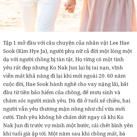
Tập 1 mở đầu với câu chuyện của nhân vật Lee Hae
Sook (Kim Hye Ja), người phụ nữ cả đời một lòng một
dạ với người chồng bị tàn tật. Họ từng có một tình
yêu rất đẹp nhưng Ko Nak Jun lại bị tai nạn, vĩnh
viễn mất khả năng đi lại khi mới ngoài 20. 60 năm
cuộc đời, Hae Sook hành nghề cho vay nặng lãi, bắt
đầu từ tiền bảo hiểm của chồng, để mưu sinh và
chăm sóc người mình yêu. Dù đã ở tuổi xế chiều, hai
người vẫn yêu thương mặn nồng như chỉ vừa mới
cưới. Tình yêu không hề chấm dứt ngay cả khi Ko
Nak Jun đi trước vợ mình một bước, cái chết bình yên
khi tuổi già ập tới. Một năm sau khi chồng mất, bà