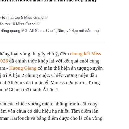
 tệ nhất top 5 Miss Grand
ào top 10 Miss Grand
 đăng quang MGI All Stars: Cao 1,78m, vẻ đẹp mê đắm mọi
 hàng loạt vòng thi gây chú ý, đêm
chung kết Miss
2026
đã chính thức khép lại với kết quả cuối cùng
Nam -
Hương Giang
có màn thể hiện ấn tượng xuyên
vị trí Á hậu 2 chung cuộc. Chiếc vương miện đầu
nal All Stars đã thuộc về Vanessa Pulgarin. Trong
n từ Ghana trở thành Á hậu 1.
hân của chiếc vương miện, những tranh cãi xoay
ểm vẫn chưa có dấu hiệu hạ nhiệt. Tâm điểm lần
Omar Harfouch và bảng điểm được cho là của vòng