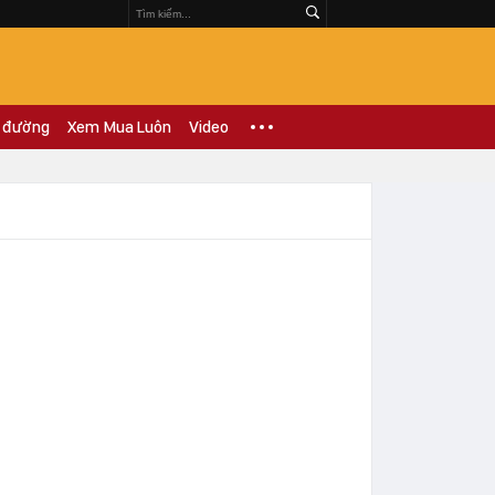
 đường
Xem Mua Luôn
Video