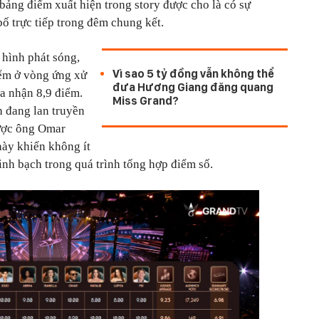
bảng điểm xuất hiện trong story được cho là có sự
bố trực tiếp trong đêm chung kết.
 hình phát sóng,
Vì sao 5 tỷ đồng vẫn không thể
ểm ở vòng ứng xử
đưa Hương Giang đăng quang
na nhận 8,9 điểm.
Miss Grand?
 đang lan truyền
 được ông Omar
này khiến không ít
inh bạch trong quá trình tổng hợp điểm số.