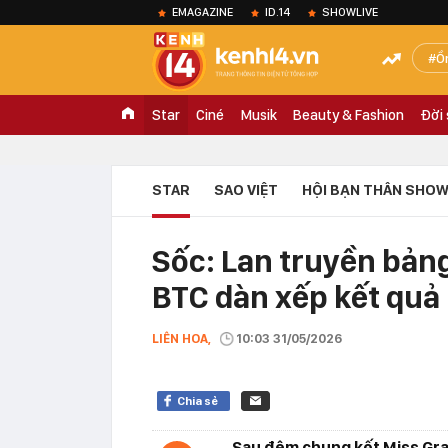
EMAGAZINE
ID.14
SHOWLIVE
Ồ
Star
Ciné
Musik
Beauty & Fashion
Đời
STAR
SAO VIỆT
HỘI BẠN THÂN SHOW
Sốc: Lan truyền bản
BTC dàn xếp kết quả
LIÊN HOA,
10:03 31/05/2026
Chia sẻ
Sau đêm chung kết Miss Gran