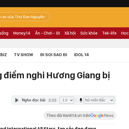
n ào của Thư Đan Nguyễn
 sống
Money.14
Ăn - Chơi - Đi
Xã hội
Sức khỏe
Tek-life
Học
BIZ
TV SHOW
ĐI SOI SAO ĐI
IDOL 14
g điểm nghi Hương Giang bị
3:03
Nghe đọc bài
Theo dõi Kenh14.vn trên
d International All Stars, fan sắc đẹp đang