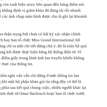
 còn xuất hiện story liên quan đến bảng điểm nói
 khẳng định vị giám khảo đã đăng tải rồi nhanh
sẻ các ảnh chụp màn hình được cho là ghi lại khoảnh
ra thận trọng bởi chưa có bất kỳ xác nhận chính
h hay ban tổ chức Miss Grand International All
ũng chỉ ra một chi tiết đáng chú ý, đó là toàn bộ quá
ng kết được thực hiện bằng hệ thống điện tử. Vì
g điểm giấy trong hình ảnh lan truyền khiến không
c thực của thông tin.
điểm nghi vấn vẫn chỉ dừng ở mức thông tin lan
 khi một bộ phận khán giả tin rằng đây có thể là
 phía sau kết quả chung cuộc, nhiều người khác lại
ính thức từ Omar Harfouch hoặc ban tổ chức trước