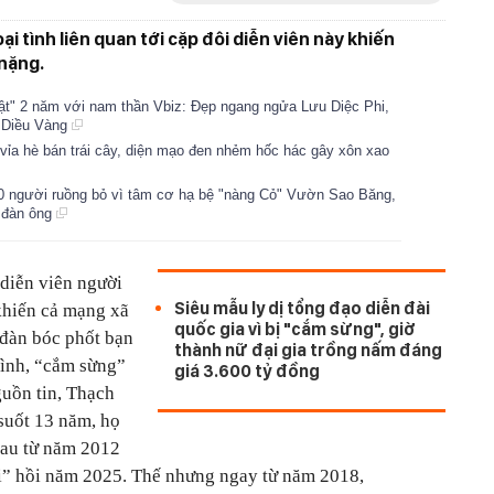
ại tình liên quan tới cặp đôi diễn viên này khiến
nặng.
ật" 2 năm với nam thần Vbiz: Đẹp ngang ngửa Lưu Diệc Phi,
h Diều Vàng
 vỉa hè bán trái cây, diện mạo đen nhẻm hốc hác gây xôn xao
0 người ruồng bỏ vì tâm cơ hạ bệ "nàng Cỏ" Vườn Sao Băng,
 đàn ông
 diễn viên người
Siêu mẫu ly dị tổng đạo diễn đài
hiến cả mạng xã
quốc gia vì bị "cắm sừng", giờ
 đàn bóc phốt bạn
thành nữ đại gia trồng nấm đáng
tình, “cắm sừng”
giá 3.600 tỷ đồng
guồn tin, Thạch
suốt 13 năm, họ
hau từ năm 2012
đi” hồi năm 2025. Thế nhưng ngay từ năm 2018,