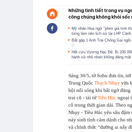
Những tình tiết trong vụ ngo
công chúng không khỏi sốc 
Mỹ nhân Hoa ngữ "phim giả tình th
từng làm nên lịch sử tại LHP Cán
Bắt gặp 1 Anh Trai Chông Gai ngồi
Hết cứu Vương Hạc Đệ: Bị 200.00
hành xử nhỏ nhen không đáng mặt
Sáng 30/5, tờ Sohu đưa tin, nữ
Trung Quốc
Thạch Nhụy
vừa k
hội nổi sóng khi bất ngờ đăng
trai cũ - tài tử
Tiêu Húc
ngoại 
cô trong thời gian dài. Theo n
Nhụy - Tiêu Húc yêu sâu đậm 
nảy sinh tình cảm dành cho n
và chính thức “đường ai nấy 