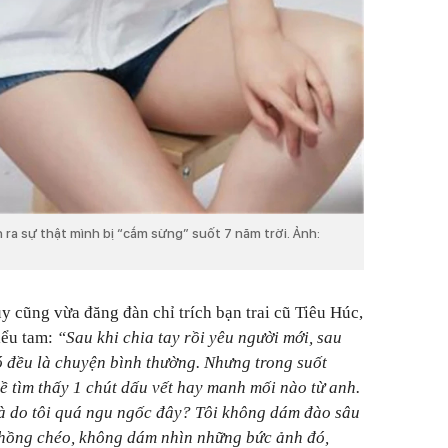
 ra sự thật mình bị “cắm sừng” suốt 7 năm trời. Ảnh:
y cũng vừa đăng đàn chỉ trích bạn trai cũ Tiêu Húc,
iểu tam:
“Sau khi chia tay rồi yêu người mới, sau
 đó đều là chuyện bình thường. Nhưng trong suốt
ề tìm thấy 1 chút dấu vết hay manh mối nào từ anh.
là do tôi quá ngu ngốc đây? Tôi không dám đào sâu
chồng chéo, không dám nhìn những bức ảnh đó,