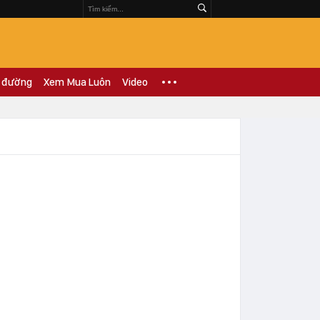
 đường
Xem Mua Luôn
Video