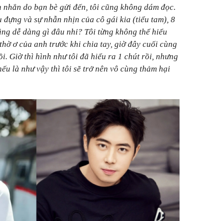
n nhắn do bạn bè gửi đến, tôi cũng không dám đọc.
 đựng và sự nhẫn nhịn của cô gái kia (tiểu tam), 8
ng dễ dàng gì đâu nhỉ? Tôi từng không thể hiểu
 thờ ơ của anh trước khi chia tay, giờ đây cuối cùng
rồi. Giờ thì hình như tôi đã hiểu ra 1 chút rồi, nhưng
nếu là như vậy thì tôi sẽ trở nên vô cùng thảm hại