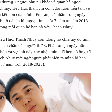
yêu đương 1 người phụ nữ khác và quan hệ ngoài
i nay, Tiêu Húc thậm chí còn cưới luôn tiểu tam về
n kết hôn của mình trên trang cá nhân trong ngày
bị tố đã lén lút ngoại tình suốt 7 năm từ năm 2018 -
trong mối quan hệ hẹn hò với Thạch Nhụy.
Tiêu Húc, Thạch Nhụy còn tưởng họ chia tay do tình
chen chân của người thứ 3. Phải tới tận ngày hôm
 hôn và vợ anh này xác nhận mình đã hẹn hò ông xã
ạch Nhụy mới ngớ người phát hiện ra mình bị bạn
ốt 7 năm trời (2018-2025).