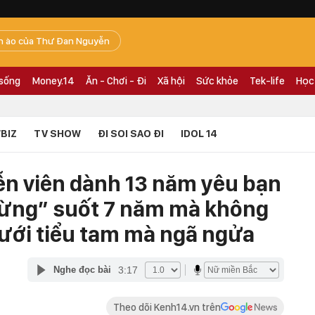
n ào của Thư Đan Nguyễn
 sống
Money.14
Ăn - Chơi - Đi
Xã hội
Sức khỏe
Tek-life
Học
BIZ
TV SHOW
ĐI SOI SAO ĐI
IDOL 14
ễn viên dành 13 năm yêu bạn
sừng” suốt 7 năm mà không
 cưới tiểu tam mà ngã ngửa
3:17
Nghe đọc bài
Theo dõi Kenh14.vn trên