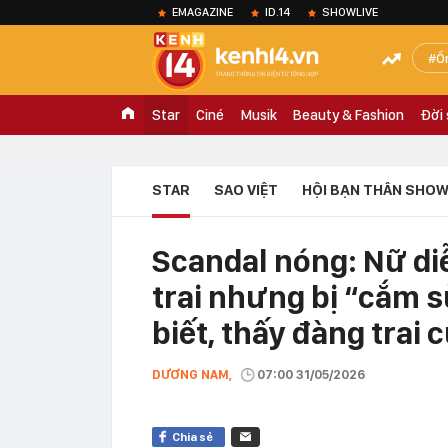
EMAGAZINE
ID.14
SHOWLIVE
Ồ
Star
Ciné
Musik
Beauty & Fashion
Đời
STAR
SAO VIỆT
HỘI BẠN THÂN SHOW
Scandal nóng: Nữ di
trai nhưng bị “cắm 
biết, thấy đàng trai
DƯƠNG NAM,
07:00 31/05/2026
Chia sẻ