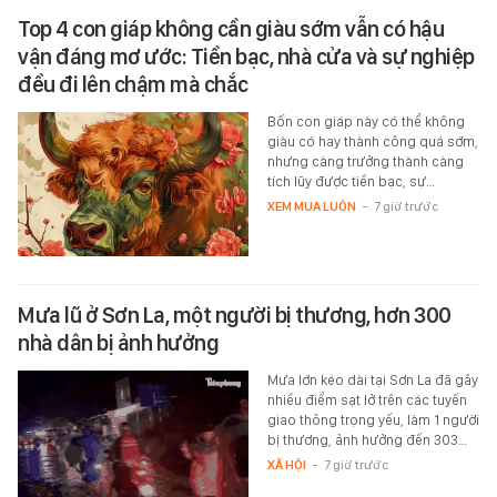
Top 4 con giáp không cần giàu sớm vẫn có hậu
vận đáng mơ ước: Tiền bạc, nhà cửa và sự nghiệp
đều đi lên chậm mà chắc
Bốn con giáp này có thể không
giàu có hay thành công quá sớm,
nhưng càng trưởng thành càng
tích lũy được tiền bạc, sự…
XEM MUA LUÔN
-
7 giờ trước
Mưa lũ ở Sơn La, một người bị thương, hơn 300
nhà dân bị ảnh hưởng
Mưa lớn kéo dài tại Sơn La đã gây
nhiều điểm sạt lở trên các tuyến
giao thông trọng yếu, làm 1 người
bị thương, ảnh hưởng đến 303…
XÃ HỘI
-
7 giờ trước