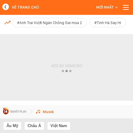
VỀ TRANG CHỦ
MỚI NHẤT
MỚI NHẤT
#Anh Trai Vượt Ngàn Chông Gai mùa 2
#Tinh Hà Say Hi
Xem thêm
Musik
Âu Mỹ
Châu Á
Việt Nam