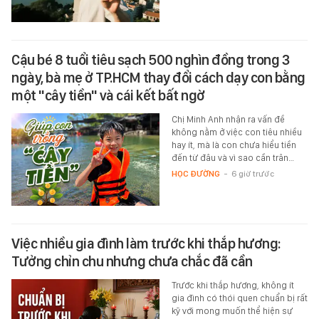
Cậu bé 8 tuổi tiêu sạch 500 nghìn đồng trong 3
ngày, bà mẹ ở TP.HCM thay đổi cách dạy con bằng
một "cây tiền" và cái kết bất ngờ
Chị Minh Anh nhận ra vấn đề
không nằm ở việc con tiêu nhiều
hay ít, mà là con chưa hiểu tiền
đến từ đâu và vì sao cần trân…
HỌC ĐƯỜNG
-
6 giờ trước
Việc nhiều gia đình làm trước khi thắp hương:
Tưởng chỉn chu nhưng chưa chắc đã cần
Trước khi thắp hương, không ít
gia đình có thói quen chuẩn bị rất
kỹ với mong muốn thể hiện sự