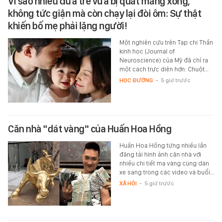
Vì sao nhiều đứa trẻ vừa bị quát mắng xong,
không tức giận mà còn chạy lại đòi ôm: Sự thật
khiến bố mẹ phải lặng người!
Một nghiên cứu trên Tạp chí Thần
kinh học (Journal of
Neuroscience) của Mỹ đã chỉ ra
một cách trực diện hơn: Chuột…
HỌC ĐƯỜNG
-
5 giờ trước
Căn nhà "dát vàng" của Huấn Hoa Hồng
Huấn Hoa Hồng từng nhiều lần
đăng tải hình ảnh căn nhà với
nhiều chi tiết mạ vàng cùng dàn
xe sang trong các video và buổi…
XÃ HỘI
-
5 giờ trước