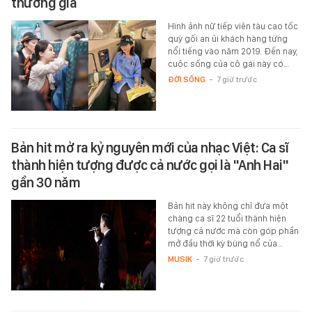
thương gia
Hình ảnh nữ tiếp viên tàu cao tốc
quỳ gối an ủi khách hàng từng
nổi tiếng vào năm 2019. Đến nay,
cuộc sống của cô gái này có…
ĐỜI SỐNG
-
7 giờ trước
Bản hit mở ra kỷ nguyên mới của nhạc Việt: Ca sĩ
thành hiện tượng được cả nước gọi là "Anh Hai"
gần 30 năm
Bản hit này không chỉ đưa một
chàng ca sĩ 22 tuổi thành hiện
tượng cả nước mà còn góp phần
mở đầu thời kỳ bùng nổ của…
MUSIK
-
7 giờ trước