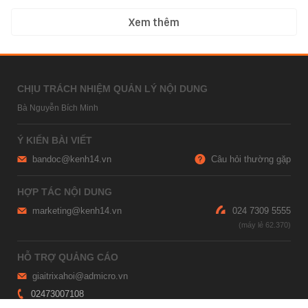
Xem thêm
CHỊU TRÁCH NHIỆM QUẢN LÝ NỘI DUNG
Bà Nguyễn Bích Minh
Ý KIẾN BÀI VIẾT
bandoc@kenh14.vn
Câu hỏi thường gặp
HỢP TÁC NỘI DUNG
marketing@kenh14.vn
024 7309 5555
HỖ TRỢ QUẢNG CÁO
giaitrixahoi@admicro.vn
02473007108