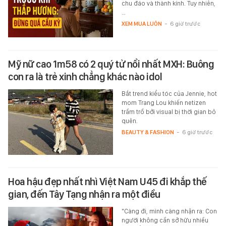
chu đáo và thành kính. Tuy nhiên,
…
XEM MUA LUÔN
-
6 giờ trước
Mỹ nữ cao 1m58 có 2 quý tử nổi nhất MXH: Buông
con ra là trẻ xinh chẳng khác nào idol
Bắt trend kiểu tóc của Jennie, hot
mom Trang Lou khiến netizen
trầm trồ bởi visual bị thời gian bỏ
quên.
BEAUTY & FASHION
-
6 giờ trước
Hoa hậu đẹp nhất nhì Việt Nam U45 đi khắp thế
gian, đến Tây Tạng nhận ra một điều
"Càng đi, mình càng nhận ra: Con
người không cần sở hữu nhiều