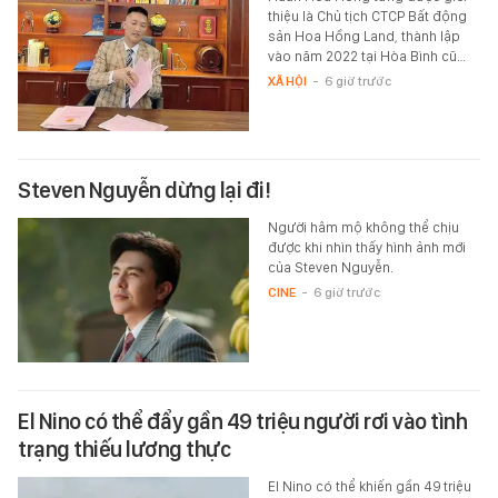
thiệu là Chủ tịch CTCP Bất động
sản Hoa Hồng Land, thành lập
vào năm 2022 tại Hòa Bình cũ…
XÃ HỘI
-
6 giờ trước
Steven Nguyễn dừng lại đi!
Người hâm mộ không thể chịu
được khi nhìn thấy hình ảnh mới
của Steven Nguyễn.
CINE
-
6 giờ trước
El Nino có thể đẩy gần 49 triệu người rơi vào tình
trạng thiếu lương thực
El Nino có thể khiến gần 49 triệu