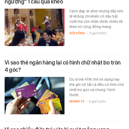
ngượng" 1 câu quá khéo
Cách đáp dí dỏm nhưng đầy tinh
tế không chỉ khiến cô dâu bật
cười mà còn nhận được nhiều lời
khen từ cộng đồng mạng.
ĐỜI SỐNG
-
5 giờ trước
Vì sao thẻ ngân hàng lại có hình chữ nhật bo tròn
4 góc?
Dù là thẻ ATM, thẻ tín dụng hay
thẻ ghi nợ, tất cả đều có hình chữ
nhật bo góc và chung 1 kích
thước.
MONEY.14
-
5 giờ trước