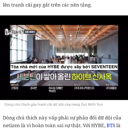
lên tranh cãi gay gắt trên các nền tảng.
Dòng chú thích gây tranh cãi dữ dội của Hang Out With Yoo
Dòng chú thích này vấp phải sự phản đối dữ dội của
netizen là vì hoàn toàn sai sự thật. Với HYBE,
BTS
là