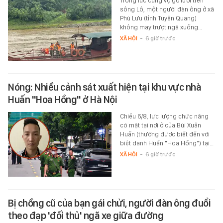
Trong lúc cùng vợ gỡ lưới trên
sông Lô, một người đàn ông ở xã
Phù Lưu (tỉnh Tuyên Quang)
không may trượt ngã xuống…
XÃ HỘI
-
6 giờ trước
Nóng: Nhiều cảnh sát xuất hiện tại khu vực nhà
Huấn "Hoa Hồng" ở Hà Nội
Chiều 6/8, lực lượng chức năng
có mặt tại nơi ở của Bùi Xuân
Huấn (thường được biết đến với
biệt danh Huấn "Hoa Hồng") tại…
XÃ HỘI
-
6 giờ trước
Bị chồng cũ của bạn gái chửi, người đàn ông đuổi
theo đạp 'đối thủ' ngã xe giữa đường