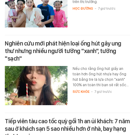
trên thị trường.
HỌC ĐƯỜNG
-
7 giờ trước
Nghiên cứu mới phát hiện loại ống hút gây ung
thư nhưng nhiều người tưởng "xanh", tưởng
"sạch"
Nếu cho rằng ống hút giấy an
toàn hơn ống hút nhựa hay ống
hút bằng tre là lựa chọn "xanh"
100% an toàn thì bạn sẽ rất sốc…
SỨC KHỎE
-
7 giờ trước
Tiếp viên tàu cao tốc quỳ gối 1h an ủi khách: 7 năm
sau ở khách sạn 5 sao nhiều hơn ở nhà, bay hạng