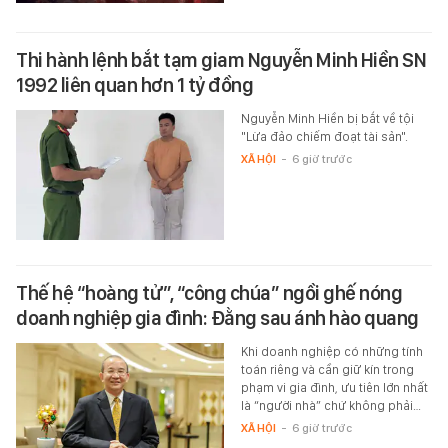
Thi hành lệnh bắt tạm giam Nguyễn Minh Hiền SN
1992 liên quan hơn 1 tỷ đồng
Nguyễn Minh Hiền bị bắt về tội
"Lừa đảo chiếm đoạt tài sản".
XÃ HỘI
-
6 giờ trước
Thế hệ “hoàng tử”, “công chúa” ngồi ghế nóng
doanh nghiệp gia đình: Đằng sau ánh hào quang
Khi doanh nghiệp có những tính
toán riêng và cần giữ kín trong
phạm vi gia đình, ưu tiên lớn nhất
là “người nhà” chứ không phải…
XÃ HỘI
-
6 giờ trước