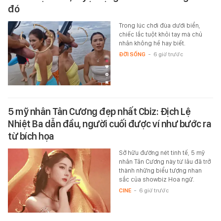
đó
Trong lúc chơi đùa dưới biển,
chiếc lắc tuột khỏi tay mà chủ
nhân không hề hay biết.
ĐỜI SỐNG
-
6 giờ trước
5 mỹ nhân Tân Cương đẹp nhất Cbiz: Địch Lệ
Nhiệt Ba dẫn đầu, người cuối được ví như bước ra
từ bích họa
Sở hữu đường nét tinh tế, 5 mỹ
nhân Tân Cương này từ lâu đã trở
thành những biểu tượng nhan
sắc của showbiz Hoa ngữ.
CINE
-
6 giờ trước