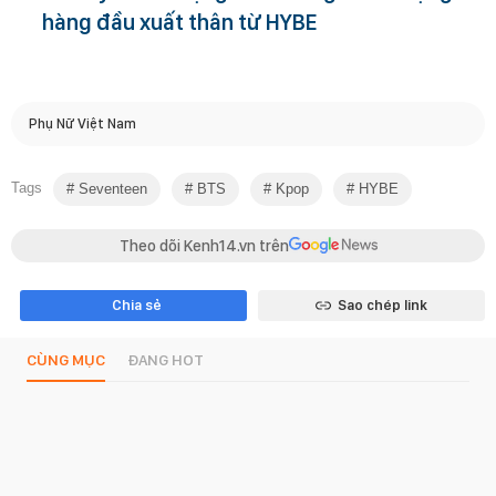
hàng đầu xuất thân từ HYBE
Phụ Nữ Việt Nam
Tags
Seventeen
BTS
Kpop
HYBE
Theo dõi Kenh14.vn trên
Chia sẻ
Sao chép link
CÙNG MỤC
ĐANG HOT