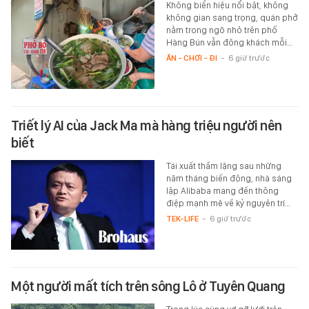
Không biển hiệu nổi bật, không
không gian sang trọng, quán phở
nằm trong ngõ nhỏ trên phố
Hàng Bún vẫn đông khách mỗi…
ĂN - CHƠI - ĐI
-
6 giờ trước
Triết lý AI của Jack Ma mà hàng triệu người nên
biết
Tái xuất thầm lặng sau những
năm tháng biến động, nhà sáng
lập Alibaba mang đến thông
điệp mạnh mẽ về kỷ nguyên trí…
TEK-LIFE
-
6 giờ trước
Một người mất tích trên sông Lô ở Tuyên Quang