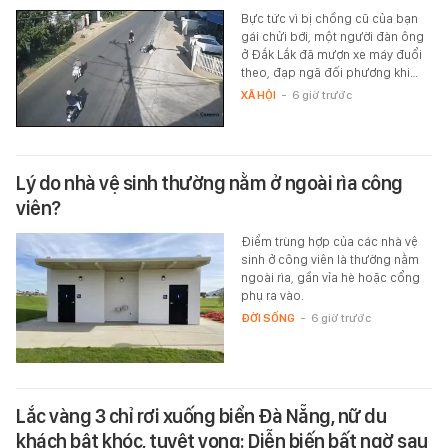
Bực tức vì bị chồng cũ của bạn
gái chửi bới, một người đàn ông
ở Đắk Lắk đã mượn xe máy đuổi
theo, đạp ngã đối phương khi…
XÃ HỘI
-
6 giờ trước
Lý do nhà vệ sinh thường nằm ở ngoài rìa công
viên?
Điểm trùng hợp của các nhà vệ
sinh ở công viên là thường nằm
ngoài rìa, gần vỉa hè hoặc cổng
phụ ra vào.
ĐỜI SỐNG
-
6 giờ trước
Lắc vàng 3 chỉ rơi xuống biển Đà Nẵng, nữ du
khách bật khóc, tuyệt vọng: Diễn biến bất ngờ sau