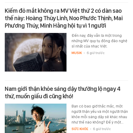
Kiếm đỏ mắt không ra MV Việt thứ 2 có dàn sao
thế này: Hoàng Thùy Linh, Noo Phước Thịnh, Mai
Phương Thúy, Minh Hằng hội tụ vì 1 người
Đến nay, đây vẫn là một trong
những MV quy tụ đông đảo nghệ
sĩ nhất của nhạc Việt.
MUSIK
-
6 giờ trước
Nam giới thận khỏe sáng dậy thường lộ ngay 4
thứ, muốn giấu đi cũng khó!
Bạn có bao giờ thắc mắc, một
người thận yếu và một người thận
khỏe mỗi sáng dậy sẽ khác nhau
như thế nào không? Để ý một…
SỨC KHỎE
-
6 giờ trước