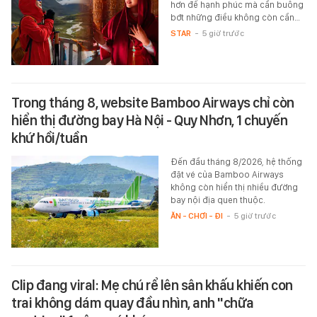
hơn để hạnh phúc mà cần buông
bớt những điều không còn cần…
STAR
-
5 giờ trước
Trong tháng 8, website Bamboo Airways chỉ còn
hiển thị đường bay Hà Nội - Quy Nhơn, 1 chuyến
khứ hồi/tuần
Đến đầu tháng 8/2026, hệ thống
đặt vé của Bamboo Airways
không còn hiển thị nhiều đường
bay nội địa quen thuộc.
ĂN - CHƠI - ĐI
-
5 giờ trước
Clip đang viral: Mẹ chú rể lên sân khấu khiến con
trai không dám quay đầu nhìn, anh "chữa