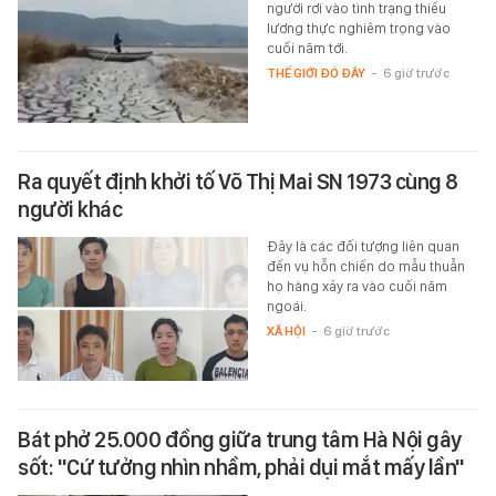
người rơi vào tình trạng thiếu
lương thực nghiêm trọng vào
cuối năm tới.
THẾ GIỚI ĐÓ ĐÂY
-
6 giờ trước
Ra quyết định khởi tố Võ Thị Mai SN 1973 cùng 8
người khác
Đây là các đối tượng liên quan
đến vụ hỗn chiến do mẫu thuẫn
họ hàng xảy ra vào cuối năm
ngoái.
XÃ HỘI
-
6 giờ trước
Bát phở 25.000 đồng giữa trung tâm Hà Nội gây
sốt: "Cứ tưởng nhìn nhầm, phải dụi mắt mấy lần"