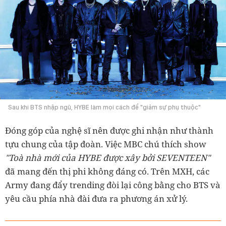
Sau khi BTS nhập ngũ, HYBE làm mọi cách để "giảm sự phụ thuộc"
Đóng góp của nghệ sĩ nên được ghi nhận như thành
tựu chung của tập đoàn. Việc MBC chú thích show
"Toà nhà mới của HYBE được xây bởi SEVENTEEN"
đã mang đến thị phi không đáng có. Trên MXH, các
Army đang đẩy trending đòi lại công bằng cho BTS và
yêu cầu phía nhà đài đưa ra phương án xử lý.