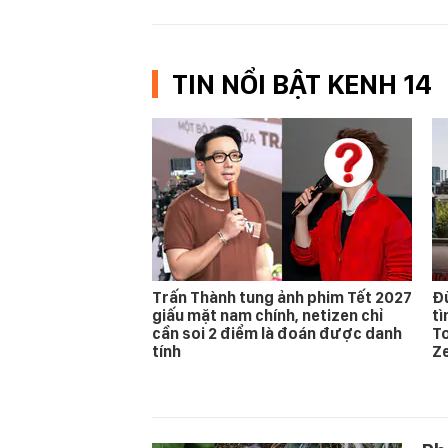
TIN NỔI BẬT KENH 14
Trấn Thành tung ảnh phim Tết 2027
Đừ
giấu mặt nam chính, netizen chỉ
t
cần soi 2 điểm là đoán được danh
T
tính
Z