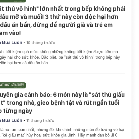
át thủ vô hình" lớn nhất trong bếp không phải
 dầu mỡ và muối! 3 thứ này còn độc hại hơn
 dầu ăn bẩn, đừng để người già và trẻ em
ạm vào!
-
 Mua Luôn
10 tháng trước
khi tiết kiệm quá mức không những không tiết kiệm được tiền mà
gây hại cho sức khỏe. Đặc biệt, ba "sát thủ vô hình" trong bếp này
độc hại hơn cả dầu ăn bẩn.
uyên gia cảnh báo: 6 món này là "sát thủ giấu
t" trong nhà, gieo bệnh tật và rút ngắn tuổi
ọ từng ngày
-
 Mua Luôn
11 tháng trước
là nơi an toàn nhất, nhưng đôi khi chính những món đồ tưởng vô hại
là “kẻ giấu mặt” hủy hoại sức khỏe gia đình. Hãy mạnh dạn bỏ đi 6