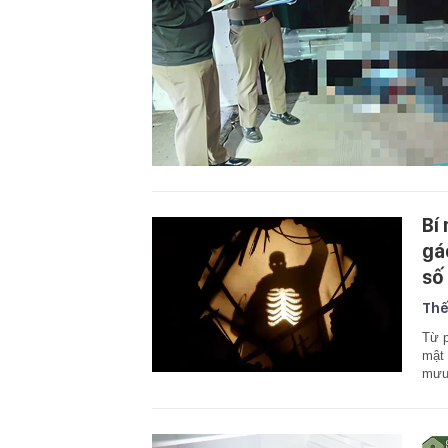
Bí
gá
số
Thế
Từ p
mật 
mưu 