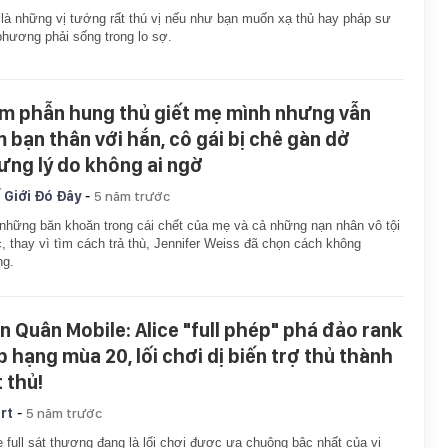
là những vị tướng rất thú vị nếu như bạn muốn xạ thủ hay pháp sư
phương phải sống trong lo sợ.
m phẫn hung thủ giết mẹ mình nhưng vẫn
m bạn thân với hắn, cô gái bị chê gàn dở
ưng lý do không ai ngờ
-
 Giới Đó Đây
5 năm trước
những băn khoăn trong cái chết của mẹ và cả những nạn nhân vô tội
, thay vì tìm cách trả thù, Jennifer Weiss đã chọn cách không
ng.
ên Quân Mobile: Alice "full phép" phá đảo rank
p hạng mùa 20, lối chơi dị biến trợ thủ thành
 thủ!
-
rt
5 năm trước
e full sát thương đang là lối chơi được ưa chuộng bậc nhất của vị