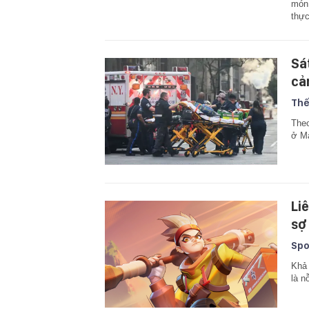
món 
thự
Sá
cả
Thế
Theo
ở Ma
Li
sợ
Spo
Khả 
là n