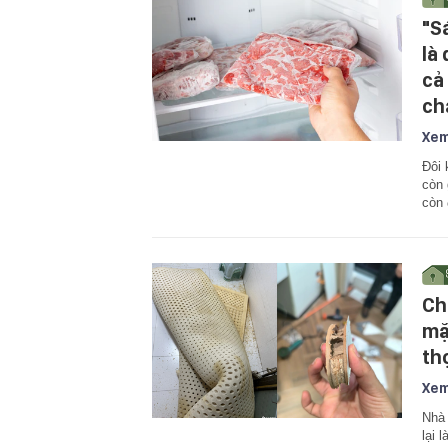
"S
là
cả
ch
Xem
Đôi 
còn 
còn 
Ch
mặ
th
Xem
Nhà 
lại 