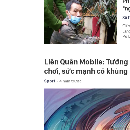
Ph
"n
Xã 
Giữa
Lạng
Pò D
Liên Quân Mobile: Tướng m
chơi, sức mạnh có khủng 
-
Sport
4 năm trước