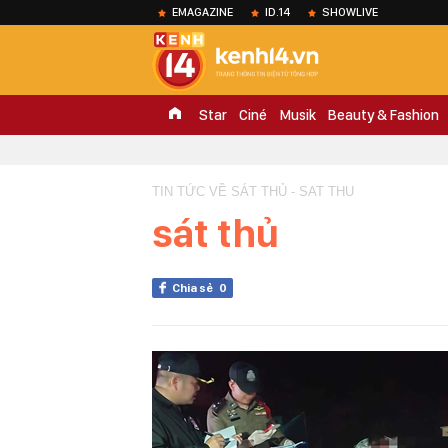
EMAGAZINE
ID.14
SHOWLIVE
Star
Ciné
Musik
Beauty & Fashion
TIN TỨC VỀ SÁT THỦ - SAT THU
sát thủ
Chia sẻ
0