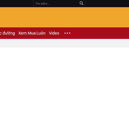
c đường
Xem Mua Luôn
Video