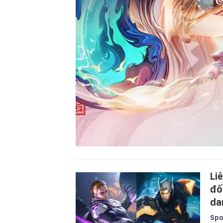
Li
đố
da
Spo