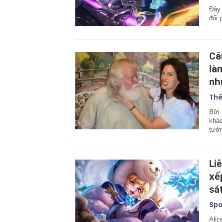
Đây 
đối 
Că
là
nh
Thế
Bởi 
khác
tưở
Li
xế
sát
Spo
Alic