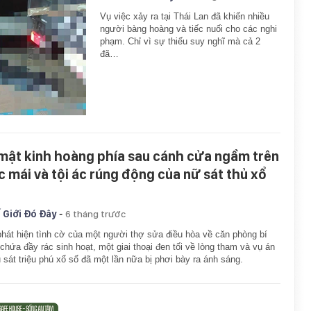
Vụ việc xảy ra tại Thái Lan đã khiến nhiều
người bàng hoàng và tiếc nuối cho các nghi
phạm. Chỉ vì sự thiếu suy nghĩ mà cả 2
đã…
 mật kinh hoàng phía sau cánh cửa ngầm trên
c mái và tội ác rúng động của nữ sát thủ xổ
-
 Giới Đó Đây
6 tháng trước
hát hiện tình cờ của một người thợ sửa điều hòa về căn phòng bí
chứa đầy rác sinh hoạt, một giai thoại đen tối về lòng tham và vụ án
sát triệu phú xổ số đã một lần nữa bị phơi bày ra ánh sáng.