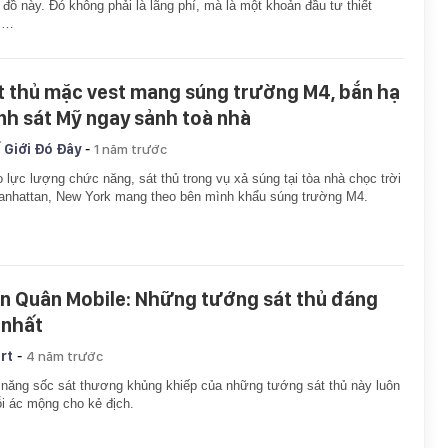
đồ này. Đó không phải là lãng phí, mà là một khoản đầu tư thiết
c…
t thủ mặc vest mang súng trường M4, bắn hạ
nh sát Mỹ ngay sảnh toà nhà
-
 Giới Đó Đây
1 năm trước
 lực lượng chức năng, sát thủ trong vụ xả súng tại tòa nhà chọc trời
nhattan, New York mang theo bên mình khẩu súng trường M4.
ên Quân Mobile: Những tướng sát thủ đáng
 nhất
-
rt
4 năm trước
năng sốc sát thương khủng khiếp của những tướng sát thủ này luôn
ỗi ác mộng cho kẻ địch.