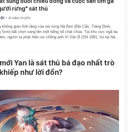
át súng buổi chiều đông và cuộc săn tìm gã
gười rừng" sát thủ
-
hội
4 năm trước
 không gian tĩnh lặng của núi rừng Nà Đon (Đội Cấn, Tràng Định,
 Sơn) bất chợt vang lên một tiếng nổ chát chúa. Tại khu vực ngã ba
en, người ta phát hiện vợ chồng anh Vi Văn B (SN 1991, trú tại Nà…
ới Yan là sát thủ bá đạo nhất trò
khiếp như lời đồn?