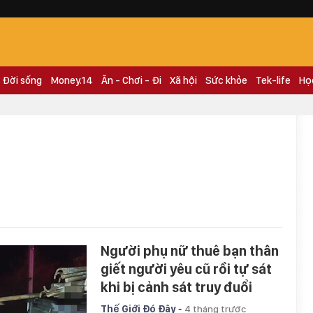
Đời sống
Money.14
Ăn - Chơi - Đi
Xã hội
Sức khỏe
Tek-life
Họ
Người phụ nữ thuê bạn thân
giết người yêu cũ rồi tự sát
khi bị cảnh sát truy đuổi
-
Thế Giới Đó Đây
4 tháng trước