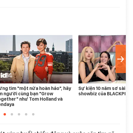
ng tìm "một nửa hoàn hảo", hãy
Sự kiện 10 năm sơ sài nh
ìm người cùng bạn "Grow
showbiz của BLACKPINK
ogether" như Tom Holland và
endaya