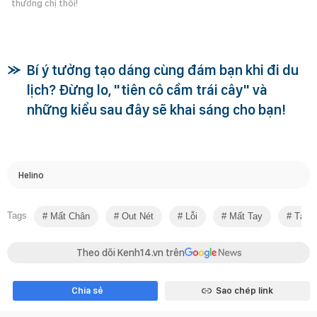
thương chị thôi!
Bí ý tưởng tạo dáng cùng đám bạn khi đi du
lịch? Đừng lo, "tiên cô cầm trái cây" và
những kiểu sau đây sẽ khai sáng cho bạn!
Helino
Tags
Mất Chân
Out Nét
Lỗi
Mất Tay
Tạo 
Theo dõi Kenh14.vn trên
Chia sẻ
Sao chép link