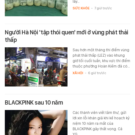
lấy…
SỨC KHỎE
-
7 giờ trước
Người Hà Nội 'tập thói quen' mới ở vùng phát thải
thấp
Sau hơn một tháng thí điểm vùng
phát thải thấp (LEZ) vào khung
giờ tối cuối tuần, khu vực thí điểm
thuộc phường Hoàn Kiếm đã có…
XÃ HỘI
-
6 giờ trước
BLACKPINK sau 10 năm
Các thành viên viết tâm thư, gửi
lời xin lỗi khán giả khi kế hoạch kỷ
niệm 10 năm ra mắt của
BLACKPINK gây thất vọng. Cả
YG…