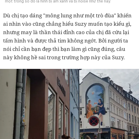
một trong số đó là hình bị ám xanh và bị noise như thế này.
Dù chị tạo dáng "mông lung như một trò đùa" khiến
ai nhìn vào cũng chẳng hiểu Suzy muốn tạo kiểu gì,
nhưng may là thần thái đỉnh cao của chị đã cứu lại
tấm hình và được thả tim không ngớt. Bởi người ta
nói chỉ cần bạn đẹp thì bạn làm gì cũng đúng, câu
này không hề sai trong trường hợp này của Suzy.