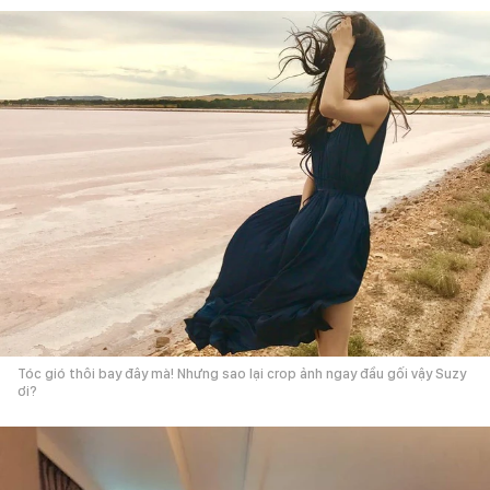
Tóc gió thôi bay đây mà! Nhưng sao lại crop ảnh ngay đầu gối vậy Suzy
ơi?