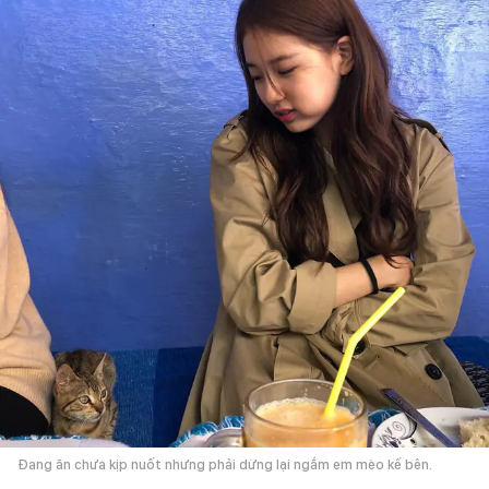
Đang ăn chưa kịp nuốt nhưng phải dừng lại ngắm em mèo kế bên.