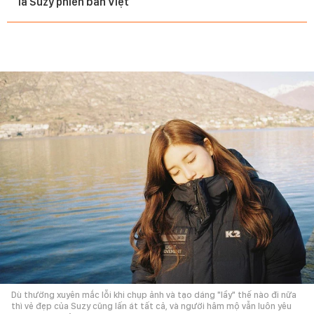
là Suzy phiên bản Việt
Dù thường xuyên mắc lỗi khi chụp ảnh và tạo dáng "lầy" thế nào đi nữa
thì vẻ đẹp của Suzy cũng lấn át tất cả, và người hâm mộ vẫn luôn yêu