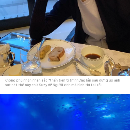
Không phủ nhận nhan sắc "thần tiên tỉ tỉ" nhưng lần sau đừng up ảnh
out nét thế này chứ Suzy ơi! Người xinh mà hình thì fail rồi.