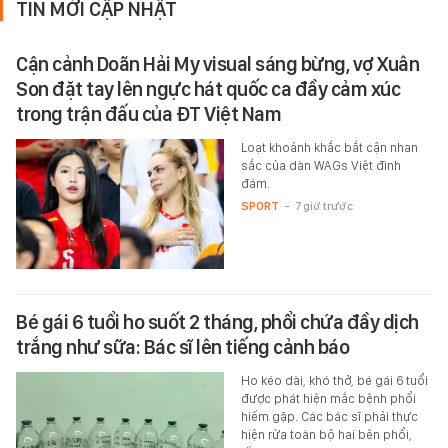
TIN MỚI CẬP NHẬT
Cận cảnh Doãn Hải My visual sáng bừng, vợ Xuân
Son đặt tay lên ngực hát quốc ca đầy cảm xúc
trong trận đấu của ĐT Việt Nam
Loạt khoảnh khắc bắt cận nhan
sắc của dàn WAGs Việt đình
đám.
SPORT
-
7 giờ trước
Bé gái 6 tuổi ho suốt 2 tháng, phổi chứa đầy dịch
trắng như sữa: Bác sĩ lên tiếng cảnh báo
Ho kéo dài, khó thở, bé gái 6 tuổi
được phát hiện mắc bệnh phổi
hiếm gặp. Các bác sĩ phải thực
hiện rửa toàn bộ hai bên phổi,