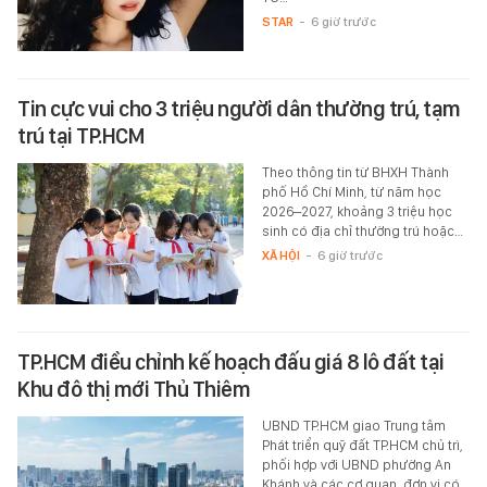
STAR
-
6 giờ trước
Tin cực vui cho 3 triệu người dân thường trú, tạm
trú tại TP.HCM
Theo thông tin từ BHXH Thành
phố Hồ Chí Minh, từ năm học
2026–2027, khoảng 3 triệu học
sinh có địa chỉ thường trú hoặc…
XÃ HỘI
-
6 giờ trước
TP.HCM điều chỉnh kế hoạch đấu giá 8 lô đất tại
Khu đô thị mới Thủ Thiêm
UBND TP.HCM giao Trung tâm
Phát triển quỹ đất TP.HCM chủ trì,
phối hợp với UBND phường An
Khánh và các cơ quan, đơn vị có…