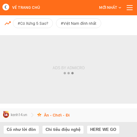
VỀ TRANG CHỦ
MỚI NHẤT
MỚI NHẤT
#Có Xứng 5 Sao?
#Việt Nam đỉnh nhất
Xem thêm
Ăn - Chơi - Đi
Có như lời đồn
Chi tiêu điệu nghệ
HERE WE GO