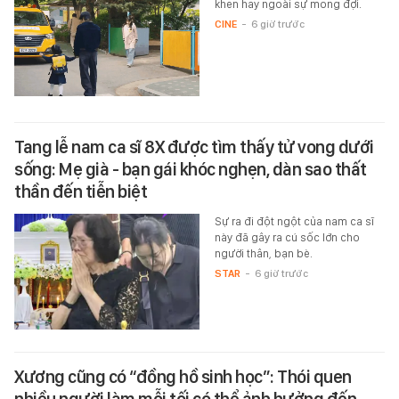
khen hay ngoài sự mong đợi.
CINE
-
6 giờ trước
Tang lễ nam ca sĩ 8X được tìm thấy tử vong dưới
sống: Mẹ già - bạn gái khóc nghẹn, dàn sao thất
thần đến tiễn biệt
Sự ra đi đột ngột của nam ca sĩ
này đã gây ra cú sốc lớn cho
người thân, bạn bè.
STAR
-
6 giờ trước
Xương cũng có “đồng hồ sinh học”: Thói quen
nhiều người làm mỗi tối có thể ảnh hưởng đến