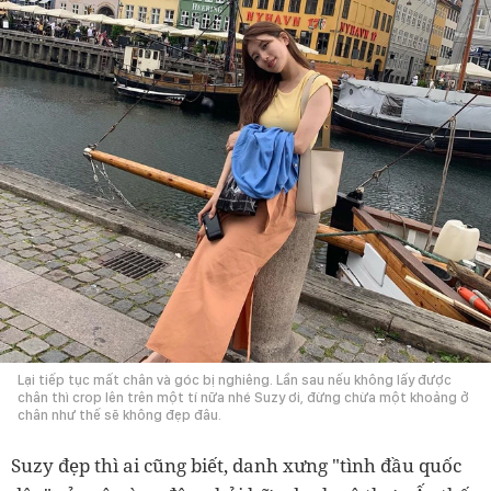
Lại tiếp tục mất chân và góc bị nghiêng. Lần sau nếu không lấy được
chân thì crop lên trên một tí nữa nhé Suzy ơi, đừng chừa một khoảng ở
chân như thế sẽ không đẹp đâu.
Suzy đẹp thì ai cũng biết, danh xưng "tình đầu quốc