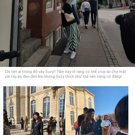
Chị tìm ai trong đó vậy Suzy? Tấm này rõ ràng có thể crop lại cho mất
cái tay áo đen đen kia nhưng Suzy thích như thế nên nàng cứ đăng!