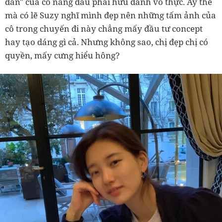
dân" của cô nàng đâu phải hữu danh vô thực. Ấy thế
mà có lẽ Suzy nghĩ mình đẹp nên những tấm ảnh của
cô trong chuyến đi này chẳng mấy đầu tư concept
hay tạo dáng gì cả. Nhưng không sao, chị đẹp chị có
quyền, mấy cưng hiểu hông?