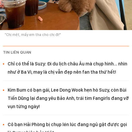
"Chị mệt, mấy em tha cho chị đi!"
TIN LIÊN QUAN
Chỉ có thể là Suzy: Đi du lịch châu Âu mà chụp hình... nhìn
như ở Ba Vì, may là chị vẫn đẹp nên fan tha thứ hết!
Kim Bum có bạn gái, Lee Dong Wook hẹn hò Suzy, còn Bùi
Tiến Dũng lại đang yêu Bảo Anh, trái tim Fangirls đang vỡ
vụn từng ngày!
Cô bạn Hải Phòng bị chụp lén lúc đang ngủ gật được gọi