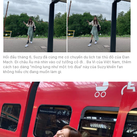
Hồi đầu tháng 6, Suzy đã cùng mẹ có chuyến du lịch tại thủ đô của Đan
Mạch. Đi châu Âu mà nhìn vào cứ tưởng cô đi... Ba Vì của Việt Nam, thêm
cách tạo dáng "mông lung như một trò đùa" này của Suzy khiến fan
không hiểu chị đang muốn làm gì.