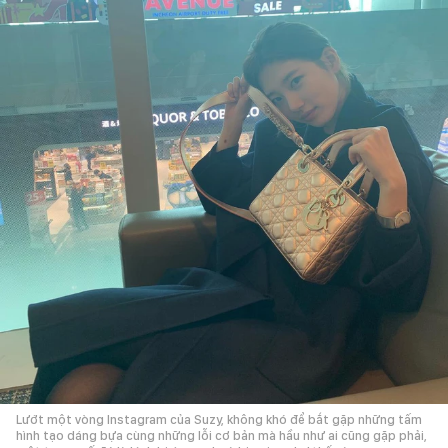
Lướt một vòng Instagram của Suzy, không khó để bắt gặp những tấm
hình tạo dáng bựa cùng những lỗi cơ bản mà hầu như ai cũng gặp phải,