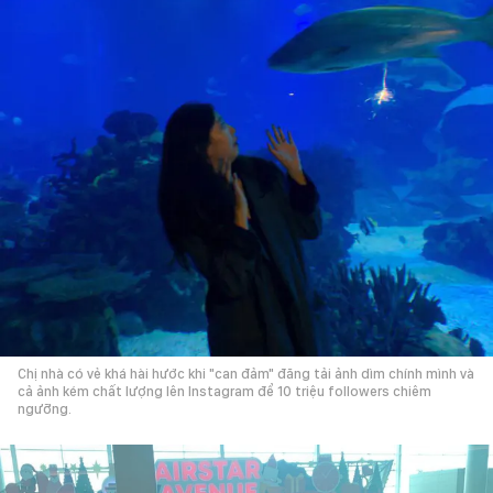
Chị nhà có vẻ khá hài hước khi "can đảm" đăng tải ảnh dìm chính mình và
cả ảnh kém chất lượng lên Instagram để 10 triệu followers chiêm
ngưỡng.