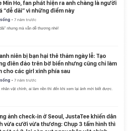
e Min Ho, fan phát hiện ra anh chàng là người
á “dễ dãi” vì những điểm này
-
 sống
7 năm trước
dãi” nhưng mà vẫn dễ thương nhé!
anh niên bị bạn hại thê thảm ngày lễ: Tạo
ng điên đảo trên bờ biển nhưng cũng chỉ làm
n cho các girl xinh phía sau
-
 sống
7 năm trước
à nhân vật chính, ai làm nền thì đến khi xem lại ảnh mới biết được.
ng ảnh check-in ở Seoul, JustaTee khiến dân
nh vừa cười vừa thương: Chụp 3 tấm hình thì