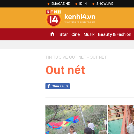
EMAGAZINE
ID.14
SHOWLIVE
Star
Ciné
Musik
Beauty & Fashion
TIN TỨC VỀ OUT NÉT - OUT NET
Out nét
Chia sẻ
0