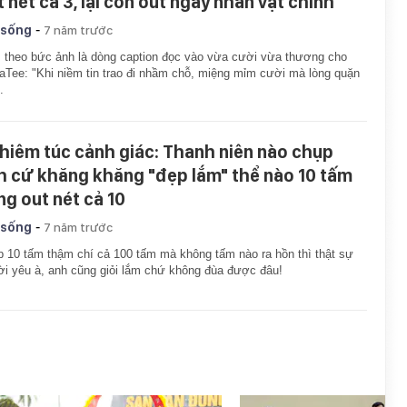
t nét cả 3, lại còn out ngay nhân vật chính
-
 sống
7 năm trước
theo bức ảnh là dòng caption đọc vào vừa cười vừa thương cho
aTee: "Khi niềm tin trao đi nhầm chỗ, miệng mỉm cười mà lòng quặn
.
hiêm túc cảnh giác: Thanh niên nào chụp
h cứ khăng khăng "đẹp lắm" thể nào 10 tấm
ng out nét cả 10
-
 sống
7 năm trước
 10 tấm thậm chí cả 100 tấm mà không tấm nào ra hồn thì thật sự
i yêu à, anh cũng giỏi lắm chứ không đùa được đâu!