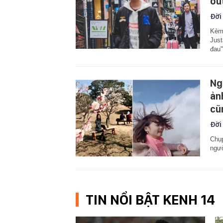
ou
Đời
Kèm 
Just
đau"
Ng
ản
cũ
Đời
Chụp
ngườ
TIN NỔI BẬT KENH 14