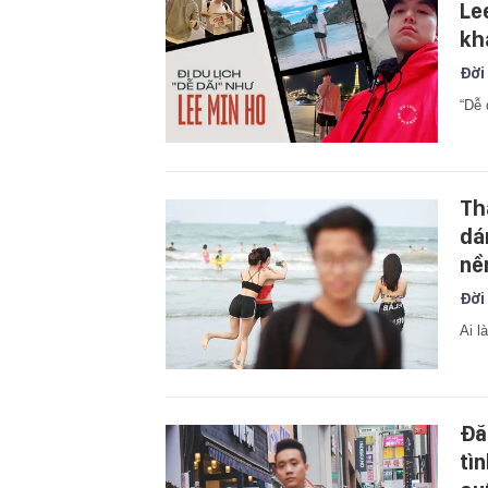
Le
kh
Đời
“Dễ 
Th
dá
nề
Đời
Ai l
Đă
tì