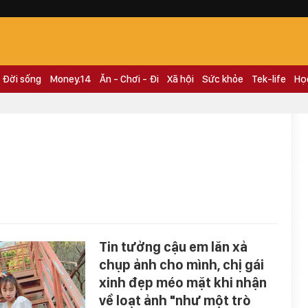
Đời sống
Money.14
Ăn - Chơi - Đi
Xã hội
Sức khỏe
Tek-life
Họ
Tin tưởng cậu em lăn xả
chụp ảnh cho mình, chị gái
xinh đẹp méo mặt khi nhận
về loạt ảnh "như một trò