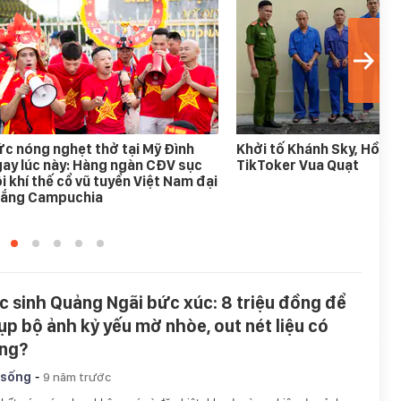
c nóng nghẹt thở tại Mỹ Đình
Khởi tố Khánh Sky, Hồ Vă
ay lúc này: Hàng ngàn CĐV sục
TikToker Vua Quạt
i khí thế cổ vũ tuyển Việt Nam đại
hắng Campuchia
c sinh Quảng Ngãi bức xúc: 8 triệu đồng để
ụp bộ ảnh kỷ yếu mờ nhòe, out nét liệu có
ng?
-
 sống
9 năm trước