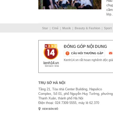
Hầu 
chụp
cầm 
lớp
Star
Ciné
Musik
Beauty & Fashion
Sport
ĐÓNG GÓP NỘI DUNG
CÂU HỎI THƯỜNG GẶP
Kenh14.vn rất hoan nghênh độc giả g
TRỤ SỞ HÀ NỘI
Tầng 21, Tòa nhà Center Building, Hapulico
Complex, Số 01, phố Nguyễn Huy Tưởng, phường
Thanh Xuân, thành phố Hà Nội
Điện thoại: 024 7309 5555, máy lẻ 62.370
XEM BẢN ĐỒ