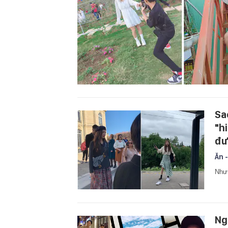
Sa
"hi
đư
Ăn -
Nhưn
Ng