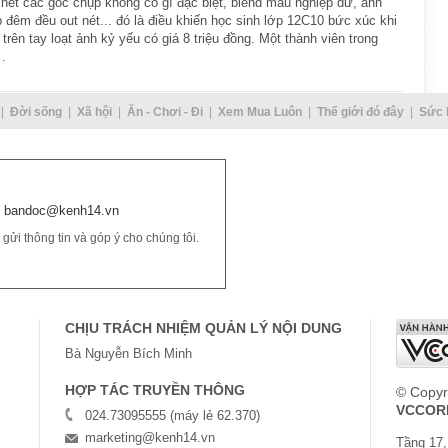
hết các góc chụp không có gì đặc biệt, blend màu nghiệp dư, ảnh
 đêm đều out nét... đó là điều khiến học sinh lớp 12C10 bức xúc khi
trên tay loạt ảnh kỷ yếu có giá 8 triệu đồng. Một thành viên trong
…
Đời sống
Xã hội
Ăn - Chơi - Đi
Xem Mua Luôn
Thế giới đó đây
Sức 
bandoc@kenh14.vn
ửi thông tin và góp ý cho chúng tôi.
CHỊU TRÁCH NHIỆM QUẢN LÝ NỘI DUNG
Bà Nguyễn Bích Minh
HỢP TÁC TRUYỀN THÔNG
© Copyr
VCCOR
024.73095555 (máy lẻ 62.370)
marketing@kenh14.vn
Tầng 17,