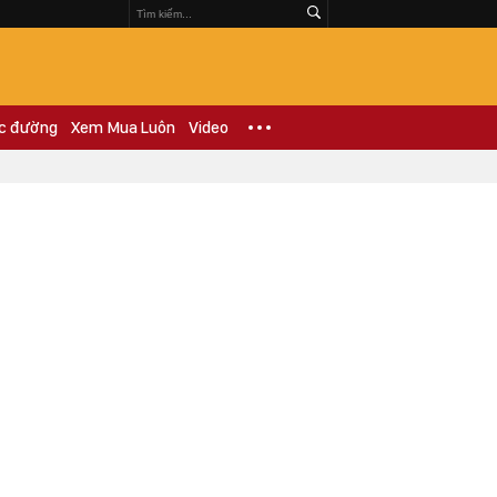
c đường
Xem Mua Luôn
Video