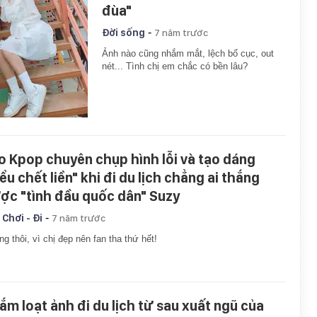
đùa"
-
Đời sống
7 năm trước
Ảnh nào cũng nhắm mắt, lệch bố cục, out
nét... Tình chị em chắc có bền lâu?
o Kpop chuyên chụp hình lỗi và tạo dáng
ểu chết liền" khi đi du lịch chẳng ai thắng
ợc "tình đầu quốc dân" Suzy
-
 Chơi - Đi
7 năm trước
g thôi, vì chị đẹp nên fan tha thứ hết!
ắm loạt ảnh đi du lịch từ sau xuất ngũ của