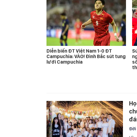
Diễn biến ĐT Việt Nam 1-0 ĐT
Sứ
Campuchia: VÀO! Đình Bắc sút tung
ng
lưới Campuchia
sô
t
Họ
ch
đá
Đời