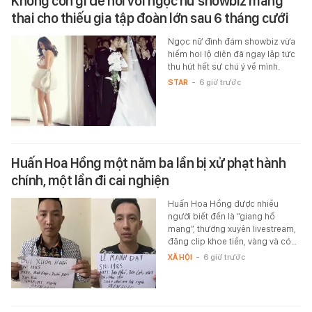
Không còn gì để nói với ngọc nữ showbiz mang
thai cho thiếu gia tập đoàn lớn sau 6 tháng cưới
Ngọc nữ đình đám showbiz vừa
hiếm hoi lộ diện đã ngay lập tức
thu hút hết sự chú ý về mình.
STAR
-
6 giờ trước
Huấn Hoa Hồng một năm ba lần bị xử phạt hành
chính, một lần đi cai nghiện
Huấn Hoa Hồng được nhiều
người biết đến là “giang hồ
mạng”, thường xuyên livestream,
đăng clip khoe tiền, vàng và có…
XÃ HỘI
-
6 giờ trước