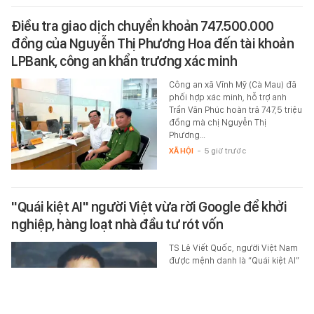
Điều tra giao dịch chuyển khoản 747.500.000
đồng của Nguyễn Thị Phương Hoa đến tài khoản
LPBank, công an khẩn trương xác minh
Công an xã Vĩnh Mỹ (Cà Mau) đã
phối hợp xác minh, hỗ trợ anh
Trần Văn Phúc hoàn trả 747,5 triệu
đồng mà chị Nguyễn Thị
Phương…
XÃ HỘI
-
5 giờ trước
"Quái kiệt AI" người Việt vừa rời Google để khởi
nghiệp, hàng loạt nhà đầu tư rót vốn
TS Lê Viết Quốc, người Việt Nam
được mệnh danh là “Quái kiệt AI”
tại Google vừa quyết định rời
công ty để thành lập startup…
ĐỜI SỐNG
-
5 giờ trước