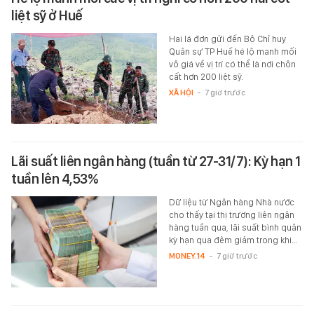
liệt sỹ ở Huế
Hai lá đơn gửi đến Bộ Chỉ huy
Quân sự TP Huế hé lộ manh mối
vô giá về vị trí có thể là nơi chôn
cất hơn 200 liệt sỹ.
XÃ HỘI
-
7 giờ trước
Lãi suất liên ngân hàng (tuần từ 27-31/7): Kỳ hạn 1
tuần lên 4,53%
Dữ liệu từ Ngân hàng Nhà nước
cho thấy tại thị trường liên ngân
hàng tuần qua, lãi suất bình quân
kỳ hạn qua đêm giảm trong khi…
MONEY.14
-
7 giờ trước