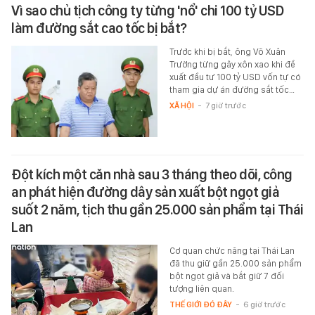
Vì sao chủ tịch công ty từng 'nổ' chi 100 tỷ USD
làm đường sắt cao tốc bị bắt?
Trước khi bị bắt, ông Võ Xuân
Trường từng gây xôn xao khi đề
xuất đầu tư 100 tỷ USD vốn tự có
tham gia dự án đường sắt tốc…
XÃ HỘI
-
7 giờ trước
Đột kích một căn nhà sau 3 tháng theo dõi, công
an phát hiện đường dây sản xuất bột ngọt giả
suốt 2 năm, tịch thu gần 25.000 sản phẩm tại Thái
Lan
Cơ quan chức năng tại Thái Lan
đã thu giữ gần 25.000 sản phẩm
bột ngọt giả và bắt giữ 7 đối
tượng liên quan.
THẾ GIỚI ĐÓ ĐÂY
-
6 giờ trước