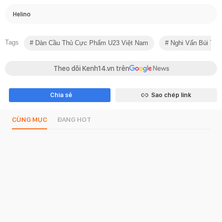
Helino
Tags
Dàn Cầu Thủ Cực Phẩm U23 Việt Nam
Nghi Vấn Bùi Tiế
Theo dõi Kenh14.vn trên
Chia sẻ
Sao chép link
CÙNG MỤC
ĐANG HOT