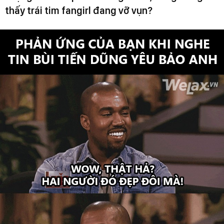
thấy trái tim fangirl đang vỡ vụn?