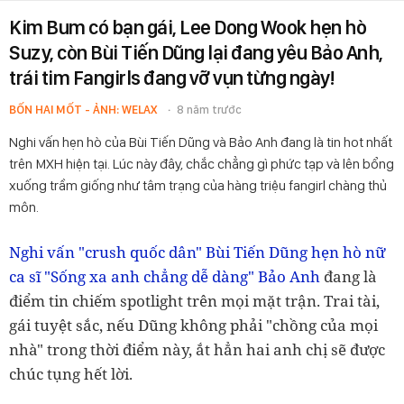
Kim Bum có bạn gái, Lee Dong Wook hẹn hò
Suzy, còn Bùi Tiến Dũng lại đang yêu Bảo Anh,
trái tim Fangirls đang vỡ vụn từng ngày!
BỐN HAI MỐT - ẢNH: WELAX
8 năm trước
Nghi vấn hẹn hò của Bùi Tiến Dũng và Bảo Anh đang là tin hot nhất
trên MXH hiện tại. Lúc này đây, chắc chẳng gì phức tạp và lên bổng
xuống trầm giống như tâm trạng của hàng triệu fangirl chàng thủ
môn.
Nghi vấn "crush quốc dân" Bùi Tiến Dũng hẹn hò nữ
ca sĩ "Sống xa anh chẳng dễ dàng" Bảo Anh
đang là
điểm tin chiếm spotlight trên mọi mặt trận. Trai tài,
gái tuyệt sắc, nếu Dũng không phải "chồng của mọi
nhà" trong thời điểm này, ắt hẳn hai anh chị sẽ được
chúc tụng hết lời.