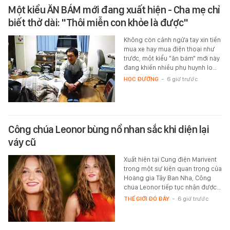
Một kiểu ĂN BÁM mới đang xuất hiện - Cha mẹ chỉ
biết thở dài: "Thôi miễn con khỏe là được"
Không còn cảnh ngửa tay xin tiền
mua xe hay mua điện thoại như
trước, một kiểu "ăn bám" mới này
đang khiến nhiều phụ huynh lo…
HỌC ĐƯỜNG
-
6 giờ trước
Công chúa Leonor bùng nổ nhan sắc khi diện lại
váy cũ
Xuất hiện tại Cung điện Marivent
trong một sự kiện quan trọng của
Hoàng gia Tây Ban Nha, Công
chúa Leonor tiếp tục nhận được…
THẾ GIỚI ĐÓ ĐÂY
-
6 giờ trước