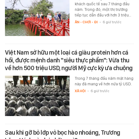
khách quốc tế sau 7 tháng đầu
năm. Trong đó, một thị trường
tiếp tục dẫn đầu với hơn 3 triệu…
ĂN - CHƠI - ĐI
-
6 giờ trước
Việt Nam sở hữu một loại cá giàu protein hơn cá
hồi, được mệnh danh "siêu thực phẩm": Vừa thu
về hơn 500 triệu USD, người Mỹ cực kỳ ưa chuộng
Trong 7 tháng đầu năm mặt hàng
này đã mang về hơn nửa tỷ USD.
XÃ HỘI
-
6 giờ trước
Sau khi gỡ bỏ lớp vỏ bọc hào nhoáng, Trương