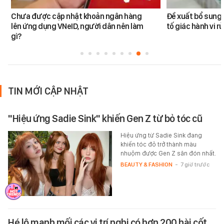
Chưa được cập nhật khoản ngân hàng
Đề xuất bổ sung 
lên ứng dụng VNeID, người dân nên làm
tố giác hành vi rử
gì?
TIN MỚI CẬP NHẬT
"Hiệu ứng Sadie Sink" khiến Gen Z từ bỏ tóc cũ
Hiệu ứng từ Sadie Sink đang
khiến tóc đỏ trở thành màu
nhuộm được Gen Z săn đón nhất.
BEAUTY & FASHION
-
7 giờ trước
Hé lộ manh mối các vị trí nghi có hơn 200 hài cốt