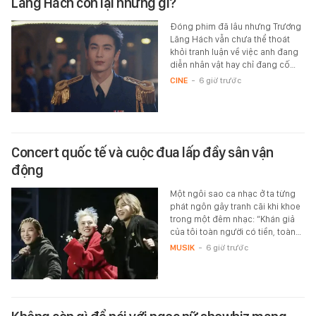
Lăng Hách còn lại những gì?
Đóng phim đã lâu nhưng Trương
Lăng Hách vẫn chưa thể thoát
khỏi tranh luận về việc anh đang
diễn nhân vật hay chỉ đang cố…
CINE
-
6 giờ trước
Concert quốc tế và cuộc đua lấp đầy sân vận
động
Một ngôi sao ca nhạc ở ta từng
phát ngôn gây tranh cãi khi khoe
trong một đêm nhạc: “Khán giả
của tôi toàn người có tiền, toàn…
MUSIK
-
6 giờ trước