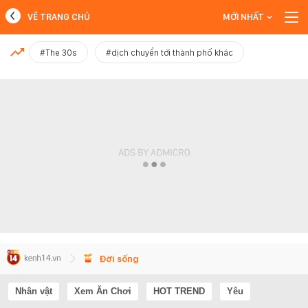
VỀ TRANG CHỦ
MỚI NHẤT
MỚI NHẤT
#The 30s
#dịch chuyển tới thành phố khác
Xem thêm
Đời sống
Nhân vật
Xem Ăn Chơi
HOT TREND
Yêu