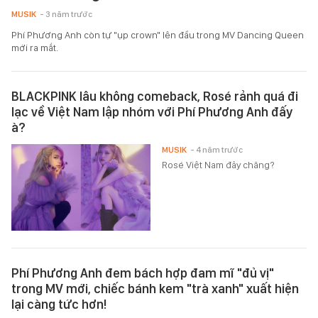
MUSIK
- 3 năm trước
Phí Phương Anh còn tự "ụp crown" lên đầu trong MV Dancing Queen
mới ra mắt.
BLACKPINK lâu không comeback, Rosé rảnh quá đi
lạc về Việt Nam lập nhóm với Phí Phương Anh đấy
à?
MUSIK
- 4 năm trước
Rosé Việt Nam đây chăng?
Phí Phương Anh đem bách hợp đam mĩ "đủ vị"
trong MV mới, chiếc bánh kem "trà xanh" xuất hiện
lại càng tức hơn!