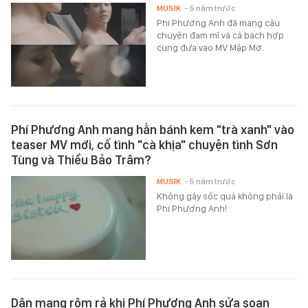
MUSIK
- 5 năm trước
Phí Phương Anh đã mang câu
chuyện đam mĩ và cả bách hợp
cùng đưa vào MV Mập Mờ.
Phí Phương Anh mang hẳn bánh kem "trà xanh" vào
teaser MV mới, cố tình "cà khịa" chuyện tình Sơn
Tùng và Thiều Bảo Trâm?
MUSIK
- 5 năm trước
Không gây sốc quả không phải là
Phí Phương Anh!
Dân mạng rôm rả khi Phí Phương Anh sửa soạn