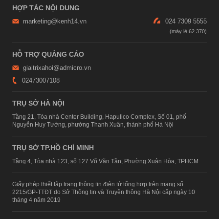
HỢP TÁC NỘI DUNG
marketing@kenh14.vn
024 7309 5555
HỖ TRỢ QUẢNG CÁO
giaitrixahoi@admicro.vn
02473007108
TRỤ SỞ HÀ NỘI
Tầng 21, Tòa nhà Center Building, Hapulico Complex, Số 01, phố
Nguyễn Huy Tưởng, phường Thanh Xuân, thành phố Hà Nội
TRỤ SỞ TP.HỒ CHÍ MINH
Tầng 4, Tòa nhà 123, số 127 Võ Văn Tần, Phường Xuân Hòa, TPHCM
Giấy phép thiết lập trang thông tin điện tử tổng hợp trên mạng số
2215/GP-TTĐT do Sở Thông tin và Truyền thông Hà Nội cấp ngày 10
tháng 4 năm 2019