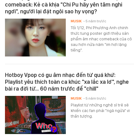
comeback: Kẻ cà khịa "Chi Pu hãy yên tâm nghỉ
ngơi", người lại đặt ngôi sao hy vọng?
MUSIK
- 5 năm trước
Tối 1/12, Phí Phương Anh chính
thức tung poster giới thiệu sản
phẩm âm nhạc comeback của cô
sau hơn nửa năm "im hơi lặng
tiếng".
Hotboy Vpop có gu âm nhạc đến từ quá khứ:
Playlist yêu thích toàn ca khúc "xa lắc xa lơ", nghe
bài ra đời từ... 60 năm trước để "chill"
MUSIK
- 5 năm trước
Playlist từ những nghệ sĩ trẻ sẽ
khiến các fan phải "ngã ngửa" vì
thần tượng.