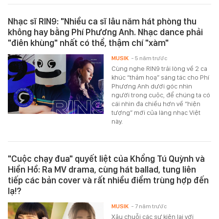
Nhạc sĩ RIN9: "Nhiều ca sĩ lâu năm hát phòng thu
không hay bằng Phí Phương Anh. Nhạc dance phải
"điên khùng" nhất có thể, thậm chí "xàm"
MUSIK
- 5 năm trước
Cùng nghe RIN9 trải lòng về 2 ca
khúc “thảm hoạ” sáng tác cho Phí
Phương Anh dưới góc nhìn
người trong cuộc, để chúng ta có
cái nhìn đa chiều hơn về “hiện
tượng” mới của làng nhạc Việt
này.
"Cuộc chạy đua" quyết liệt của Khổng Tú Quỳnh và
Hiền Hồ: Ra MV drama, cùng hát ballad, tung liên
tiếp các bản cover và rất nhiều điểm trùng hợp đến
lạ!?
MUSIK
- 7 năm trước
Xâu chuỗi các sự kiện lại với