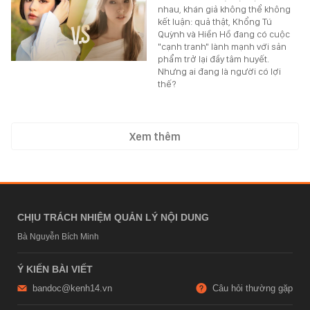
nhau, khán giả không thể không
kết luận: quả thật, Khổng Tú
Quỳnh và Hiền Hồ đang có cuộc
"cạnh tranh" lành mạnh với sản
phẩm trở lại đầy tâm huyết.
Nhưng ai đang là người có lợi
thế?
Xem thêm
CHỊU TRÁCH NHIỆM QUẢN LÝ NỘI DUNG
Bà Nguyễn Bích Minh
Ý KIẾN BÀI VIẾT
bandoc@kenh14.vn
Câu hỏi thường gặp