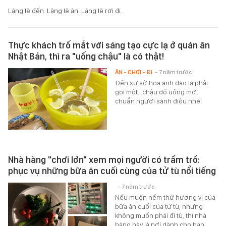
Lặng lẽ đến. Lặng lẽ ăn. Lặng lẽ rời đi.
Thực khách trố mắt với sáng tạo cực lạ ở quán ăn
Nhật Bản, thì ra "uống chậu" là có thật!
ĂN - CHƠI - ĐI
- 7 năm trước
Đến xứ sở hoa anh đào là phải
gọi một...chậu đồ uống mới
chuẩn người sành điệu nhé!
Nhà hàng "chơi lớn" xem mọi người có trầm trồ:
phục vụ những bữa ăn cuối cùng của tử tù nổi tiếng
- 7 năm trước
Nếu muốn nếm thử hương vị của
bữa ăn cuối của tử tù, nhưng
không muốn phải đi tù, thì nhà
hàng này là nơi dành cho bạn.