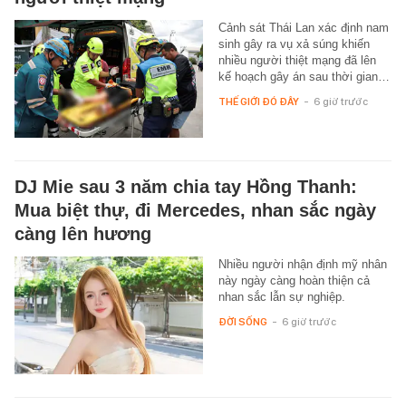
Cảnh sát Thái Lan xác định nam
sinh gây ra vụ xả súng khiến
nhiều người thiệt mạng đã lên
kế hoạch gây án sau thời gian…
THẾ GIỚI ĐÓ ĐÂY
-
6 giờ trước
DJ Mie sau 3 năm chia tay Hồng Thanh:
Mua biệt thự, đi Mercedes, nhan sắc ngày
càng lên hương
Nhiều người nhận định mỹ nhân
này ngày càng hoàn thiện cả
nhan sắc lẫn sự nghiệp.
ĐỜI SỐNG
-
6 giờ trước