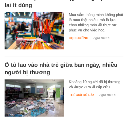
lại ít dùng
Mua sắm thông minh không phải
là mua thật nhiều, mà là lựa
chọn những món đồ thực sự
phục vụ cho việc học.
HỌC ĐƯỜNG
-
7 giờ trước
Ô tô lao vào nhà trẻ giữa ban ngày, nhiều
người bị thương
Khoảng 10 người đã bị thương
và được đưa đi cấp cứu.
THẾ GIỚI ĐÓ ĐÂY
-
7 giờ trước