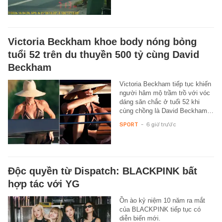
Victoria Beckham khoe body nóng bỏng
tuổi 52 trên du thuyền 500 tỷ cùng David
Beckham
Victoria Beckham tiếp tục khiến
người hâm mộ trầm trồ với vóc
dáng săn chắc ở tuổi 52 khi
cùng chồng là David Beckham…
SPORT
-
6 giờ trước
Độc quyền từ Dispatch: BLACKPINK bất
hợp tác với YG
Ồn ào kỷ niệm 10 năm ra mắt
của BLACKPINK tiếp tục có
diễn biến mới.