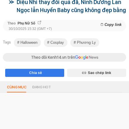
Diệu Nhi thay đổi quá đã, Ninh Dương Lan
Ngọc lẫn Huyền Baby cũng không đẹp bằng
Theo
Phụ Nữ Số
Copy link
30/10/2025 15:32 (GMT +7)
Tags
Halloween
Cosplay
Phương Ly
Theo dõi Kenh14.vn trên
Chia sẻ
Sao chép link
CÙNG MỤC
ĐANG HOT