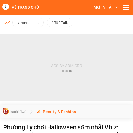
MỚI NHẤT
VỀ TRANG CHỦ
MỚI NHẤT
#trends alert
#B&F Talk
Xem thêm
Beauty & Fashion
Phương Ly chơi Halloween sớm nhất Vbiz: