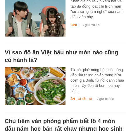
Khán giả chưa kịp xem hết vài
tập đã đồng loạt chỉ trích màn
"cưa sừng làm nghé" của nam
diễn viên này.
CINE
-
7 giờ trước
Vì sao đồ ăn Việt hầu như món nào cũng
có hành lá?
Từ bát phở nóng hổi buổi sáng
đến đĩa trứng chiên trong bữa
cơm gia đình, từ nồi canh chua
miền Tây đến tô bún riêu hay
bát…
ĂN - CHƠI - ĐI
-
7 giờ trước
Chủ tiệm văn phòng phẩm tiết lộ 4 món
đầu năm học bán rất chạy nhưng học sinh