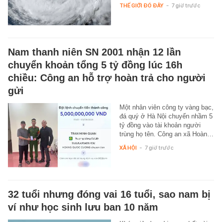
THẾ GIỚI ĐÓ ĐÂY
-
7 giờ trước
Nam thanh niên SN 2001 nhận 12 lần
chuyển khoản tổng 5 tỷ đồng lúc 16h
chiều: Công an hỗ trợ hoàn trả cho người
gửi
Một nhân viên công ty vàng bạc,
đá quý ở Hà Nội chuyển nhầm 5
tỷ đồng vào tài khoản người
trùng họ tên. Công an xã Hoàn…
XÃ HỘI
-
7 giờ trước
32 tuổi nhưng đóng vai 16 tuổi, sao nam bị
ví như học sinh lưu ban 10 năm