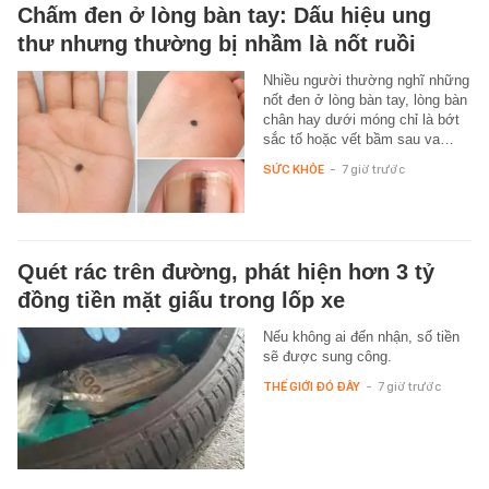
Chấm đen ở lòng bàn tay: Dấu hiệu ung
thư nhưng thường bị nhầm là nốt ruồi
Nhiều người thường nghĩ những
nốt đen ở lòng bàn tay, lòng bàn
chân hay dưới móng chỉ là bớt
sắc tố hoặc vết bầm sau va…
SỨC KHỎE
-
7 giờ trước
Quét rác trên đường, phát hiện hơn 3 tỷ
đồng tiền mặt giấu trong lốp xe
Nếu không ai đến nhận, số tiền
sẽ được sung công.
THẾ GIỚI ĐÓ ĐÂY
-
7 giờ trước