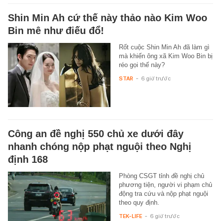
Shin Min Ah cứ thế này thảo nào Kim Woo
Bin mê như điếu đổ!
Rốt cuộc Shin Min Ah đã làm gì
mà khiến ông xã Kim Woo Bin bị
réo gọi thế này?
STAR
-
6 giờ trước
Công an đề nghị 550 chủ xe dưới đây
nhanh chóng nộp phạt nguội theo Nghị
định 168
Phòng CSGT tỉnh đề nghị chủ
phương tiện, người vi phạm chủ
động tra cứu và nộp phạt nguội
theo quy định.
TEK-LIFE
-
6 giờ trước