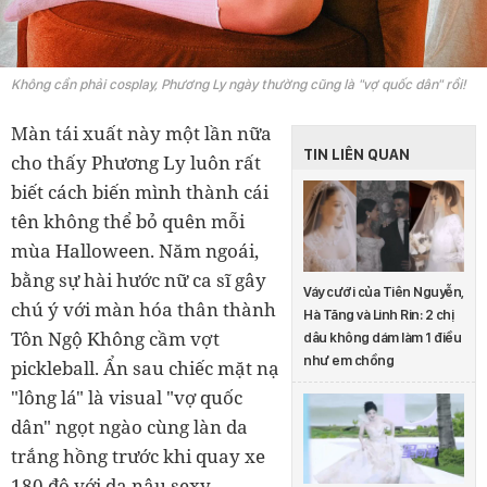
Không cần phải cosplay, Phương Ly ngày thường cũng là "vợ quốc dân" rồi!
Màn tái xuất này một lần nữa
TIN LIÊN QUAN
cho thấy Phương Ly luôn rất
biết cách biến mình thành cái
tên không thể bỏ quên mỗi
mùa Halloween. Năm ngoái,
bằng sự hài hước nữ ca sĩ gây
Váy cưới của Tiên Nguyễn,
chú ý với màn hóa thân thành
Hà Tăng và Linh Rin: 2 chị
Tôn Ngộ Không cầm vợt
dâu không dám làm 1 điều
như em chồng
pickleball. Ẩn sau chiếc mặt nạ
"lông lá" là visual "vợ quốc
dân" ngọt ngào cùng làn da
trắng hồng trước khi quay xe
180 độ với da nâu sexy.