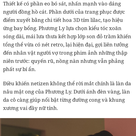
Thiết kế có phần eo bó sát, nhấn mạnh vào dáng
người đồng hồ cát. Phần dưới của trang phục được
điểm xuyết bằng chi tiết hoa 3D tím lilac, tạo hiệu
ứng bay bổng. Phương Ly lựa chọn kiểu tóc xoăn
sóng dài, mái lưa thưa kết hợp lớp son đỏ trầm khiến
tổng thể vừa có nét retro, lại hiện đại, gợi liên tưởng
đến nhân vật người vợ trong phim ảnh những thập
niên trước: quyến rũ, nồng nàn nhưng vẫn phảng
phất sự bí ẩn.
Điều khiến netizen không thể rời mắt chính là làn da
nâu mật ong của Phương Ly. Dưới ánh đèn vàng, làn
da cô càng giúp nổi bật từng đường cong và khung
xương vai đầy nữ tính.