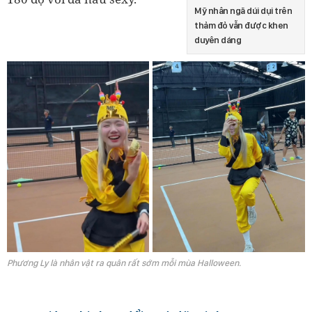
Mỹ nhân ngã dúi dụi trên
thảm đỏ vẫn được khen
duyên dáng
Phương Ly là nhân vật ra quân rất sớm mỗi mùa Halloween.