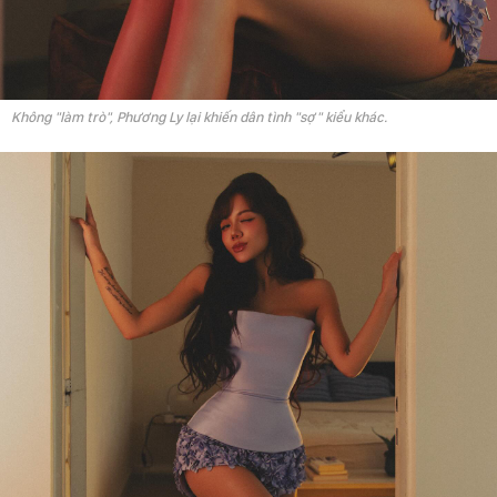
Không "làm trò", Phương Ly lại khiến dân tình "sợ" kiểu khác.