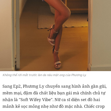
Không thể rời mắt trước làn da nâu mật ong của Phương Ly.
Sang Ep2, Phương Ly chuyển sang hình ảnh gần gũi,
mềm mại, đậm đà chất liệu bạn gái mà chính chủ tự
nhận là "Soft Wifey Vibe". Nữ ca sĩ diện set đồ hai
mảnh kẻ sọc mỏng nhẹ như đồ mặc nhà. Chiếc crop