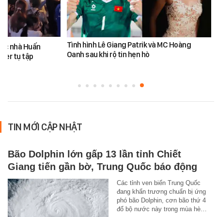
Tình hình Lê Giang Patrik và MC Hoàng
ước nhà Huấn
Oanh sau khi rộ tin hẹn hò
ber tụ tập
TIN MỚI CẬP NHẬT
Bão Dolphin lớn gấp 13 lần tỉnh Chiết
Giang tiến gần bờ, Trung Quốc báo động
Các tỉnh ven biển Trung Quốc
đang khẩn trương chuẩn bị ứng
phó bão Dolphin, cơn bão thứ 4
đổ bộ nước này trong mùa hè…