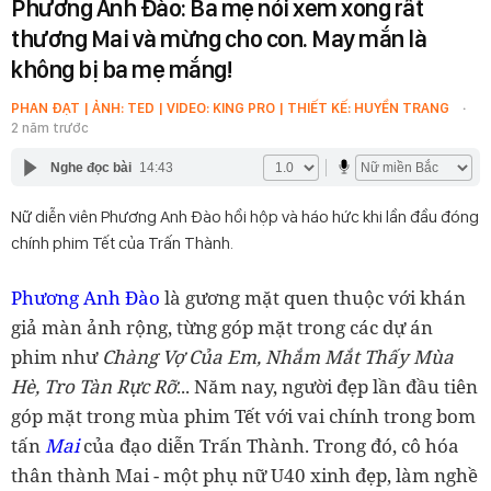
Phương Anh Đào: Ba mẹ nói xem xong rất
thương Mai và mừng cho con. May mắn là
không bị ba mẹ mắng!
PHAN ĐẠT | ẢNH: TED | VIDEO: KING PRO | THIẾT KẾ: HUYỀN TRANG
2 năm trước
Nghe đọc bài
14:43
Nữ diễn viên Phương Anh Đào hồi hộp và háo hức khi lần đầu đóng
chính phim Tết của Trấn Thành.
Phương Anh Đào
là gương mặt quen thuộc với khán
giả màn ảnh rộng, từng góp mặt trong các dự án
phim như
Chàng Vợ Của Em, Nhắm Mắt Thấy Mùa
Hè, Tro Tàn Rực Rỡ
... Năm nay, người đẹp lần đầu tiên
góp mặt trong mùa phim Tết với vai chính trong bom
tấn
Mai
của đạo diễn Trấn Thành. Trong đó, cô hóa
thân thành Mai - một phụ nữ U40 xinh đẹp, làm nghề