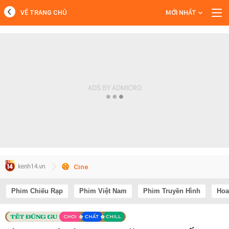
VỀ TRANG CHỦ
MỚI NHẤT
MỚI NHẤT
Xem thêm
Cine
Phim Chiếu Rạp
Phim Việt Nam
Phim Truyền Hình
Hoa