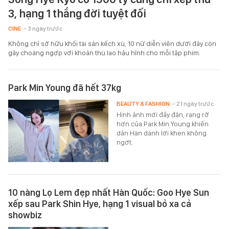
3, hạng 1 thắng đời tuyệt đối
CINE
- 3 ngày trước
Không chỉ sở hữu khối tài sản kếch xù, 10 nữ diễn viên dưới đây còn
gây choáng ngợp với khoản thù lao hậu hĩnh cho mỗi tập phim.
Park Min Young đã hết 37kg
BEAUTY & FASHION
- 21 ngày trước
Hình ảnh mới đầy đặn, rạng rỡ
hơn của Park Min Young khiến
dân Hàn dành lời khen không
ngớt.
10 nàng Lọ Lem đẹp nhất Hàn Quốc: Goo Hye Sun
xếp sau Park Shin Hye, hạng 1 visual bỏ xa cả
showbiz