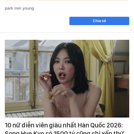
park min young
Chia sẻ
10 nữ diễn viên giàu nhất Hàn Quốc 2026:
Song Hye Kyo có 1500 tỷ cũng chỉ xếp thứ