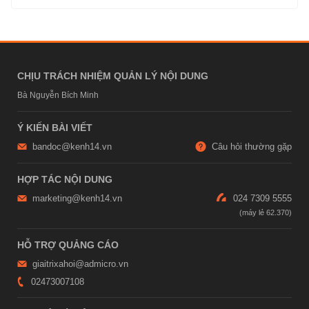
CHỊU TRÁCH NHIỆM QUẢN LÝ NỘI DUNG
Bà Nguyễn Bích Minh
Ý KIẾN BÀI VIẾT
bandoc@kenh14.vn
Câu hỏi thường gặp
HỢP TÁC NỘI DUNG
marketing@kenh14.vn
024 7309 5555
HỖ TRỢ QUẢNG CÁO
giaitrixahoi@admicro.vn
02473007108