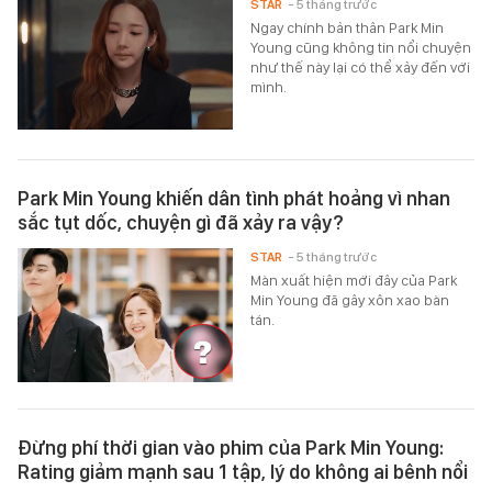
STAR
- 5 tháng trước
Ngay chính bản thân Park Min
Young cũng không tin nổi chuyện
như thế này lại có thể xảy đến với
mình.
Park Min Young khiến dân tình phát hoảng vì nhan
sắc tụt dốc, chuyện gì đã xảy ra vậy?
STAR
- 5 tháng trước
Màn xuất hiện mới đây của Park
Min Young đã gây xôn xao bàn
tán.
Đừng phí thời gian vào phim của Park Min Young:
Rating giảm mạnh sau 1 tập, lý do không ai bênh nổi