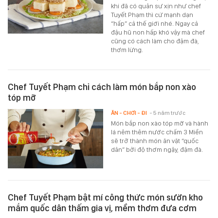
khi đã có quân sư xịn như chef
Tuyết Phạm thì cứ mạnh dạn
“hấp” cả thế giới nhé. Ngay cả
đậu hũ non hấp khó vậy mà chef
cũng có cách làm cho đậm đà,
thơm lừng.
Chef Tuyết Phạm chỉ cách làm món bắp non xào
tóp mỡ
ĂN - CHƠI - ĐI
- 5 năm trước
Món bắp non xào tóp mỡ và hành
lá nêm thêm nước chấm 3 Miền
sẽ trở thành món ăn vặt “quốc
dân” bởi độ thơm ngậy, đậm đà.
Chef Tuyết Phạm bật mí công thức món sườn kho
mắm quốc dân thấm gia vị, mềm thơm đưa cơm