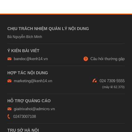
CHỊU TRÁCH NHIỆM QUẢN LÝ NỘI DUNG
Bà Nguyễn Bích Minh
Ý KIẾN BÀI VIẾT
bandoc@kenh14.vn
Câu hỏi thường gặp
HỢP TÁC NỘI DUNG
marketing@kenh14.vn
024 7309 5555
HỖ TRỢ QUẢNG CÁO
giaitrixahoi@admicro.vn
02473007108
TRỤ SỞ HÀ NỘI