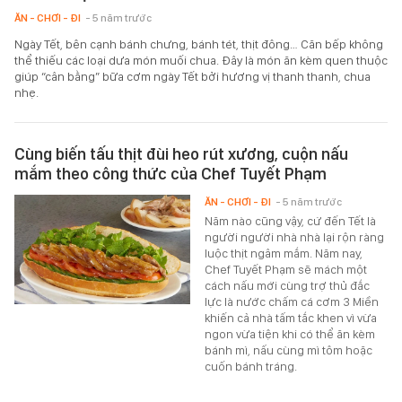
ĂN - CHƠI - ĐI
- 5 năm trước
Ngày Tết, bên cạnh bánh chưng, bánh tét, thịt đông… Căn bếp không
thể thiếu các loại dưa món muối chua. Đây là món ăn kèm quen thuộc
giúp “cân bằng” bữa cơm ngày Tết bởi hương vị thanh thanh, chua
nhẹ.
Cùng biến tấu thịt đùi heo rút xương, cuộn nấu
mắm theo công thức của Chef Tuyết Phạm
ĂN - CHƠI - ĐI
- 5 năm trước
Năm nào cũng vậy, cứ đến Tết là
người người nhà nhà lại rộn ràng
luộc thịt ngâm mắm. Năm nay,
Chef Tuyết Phạm sẽ mách một
cách nấu mới cùng trợ thủ đắc
lực là nước chấm cá cơm 3 Miền
khiến cả nhà tấm tắc khen vì vừa
ngon vừa tiện khi có thể ăn kèm
bánh mì, nấu cùng mì tôm hoặc
cuốn bánh tráng.