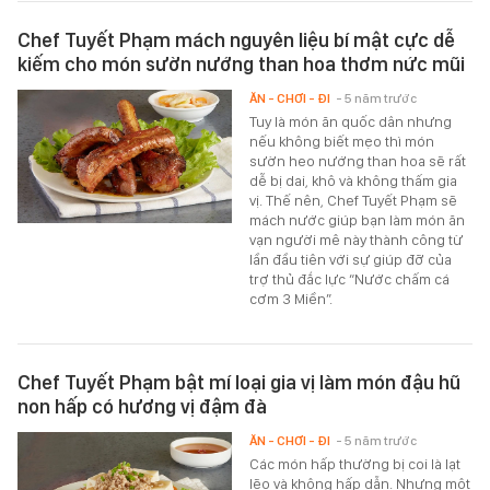
Chef Tuyết Phạm mách nguyên liệu bí mật cực dễ
kiếm cho món sườn nướng than hoa thơm nức mũi
ĂN - CHƠI - ĐI
- 5 năm trước
Tuy là món ăn quốc dân nhưng
nếu không biết mẹo thì món
sườn heo nướng than hoa sẽ rất
dễ bị dai, khô và không thấm gia
vị. Thế nên, Chef Tuyết Phạm sẽ
mách nước giúp bạn làm món ăn
vạn người mê này thành công từ
lần đầu tiên với sự giúp đỡ của
trợ thủ đắc lực “Nước chấm cá
cơm 3 Miền”.
Chef Tuyết Phạm bật mí loại gia vị làm món đậu hũ
non hấp có hương vị đậm đà
ĂN - CHƠI - ĐI
- 5 năm trước
Các món hấp thường bị coi là lạt
lẽo và không hấp dẫn. Nhưng một