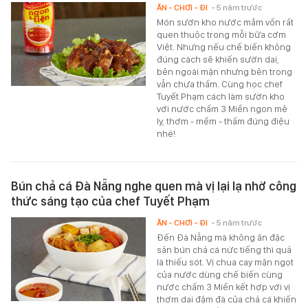
ĂN - CHƠI - ĐI
- 5 năm trước
Món sườn kho nước mắm vốn rất
quen thuộc trong mỗi bữa cơm
Việt. Nhưng nếu chế biến không
đúng cách sẽ khiến sườn dai,
bên ngoài mặn nhưng bên trong
vẫn chưa thấm. Cùng học chef
Tuyết Phạm cách làm sườn kho
với nước chấm 3 Miền ngon mê
ly, thơm - mềm - thấm đúng điệu
nhé!
Bún chả cá Đà Nẵng nghe quen mà vị lại lạ nhờ công
thức sáng tạo của chef Tuyết Phạm
ĂN - CHƠI - ĐI
- 5 năm trước
Đến Đà Nẵng mà không ăn đặc
sản bún chả cá nức tiếng thì quả
là thiếu sót. Vị chua cay mặn ngọt
của nước dùng chế biến cùng
nước chấm 3 Miền kết hợp với vị
thơm dai đậm đà của chả cá khiến