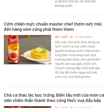
ai đã thử một lần sẽ nhớ mãi
không quên.
Cơm chiên mực chuẩn master chef thơm nức mũi
đến hàng xóm cũng phải thòm thèm
ĂN - CHƠI - ĐI
- 5 năm trước
Đặc sản của sớm mùa đông se
lạnh chính là mùi cơm chiên
quyện hương nước mắm thơm
lừng bên nhà hàng xóm đưa
hương men theo cơn gió khiến
người còn say giấc chộn rộn,
nhanh chóng đạp chăn bật dậy,
đỏ lửa để chiên ngay một bát
cơm nức mũi không kém.
Chả cá thác lác bọc trứng: Biến tấu mới của món cá
viên chiên thần thánh theo công thức vua đầu bếp
ĂN - CHƠI - ĐI
- 5 năm trước