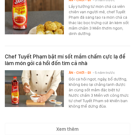
Lấy ý tưởng từ món chả cá viên
chiên vạn người mê, chef Tuyết
Phạm đã sáng tạo ra món chả cá
thác lác bọc trứng cút ăn kèm sốt
mắm chấm 3 Miền thơm ngon,
dinh dưỡng.
Chef Tuyết Phạm bật mí sốt mắm chấm cực lạ để
làm món gỏi cá hồi đốn tim cả nhà
ĂN - CHƠI - ĐI
- 5 năm trước
Gỏi cá hồi ngọt, ngậy, bổ dưỡng,
không béo lại chẳng tanh được
ăn cùng sốt mắm đặc biệt từ
Nước chấm 3 Miền với công thức
từ chef Tuyết Phạm sẽ khiến bạn
không thể dừng đũa.
Xem thêm