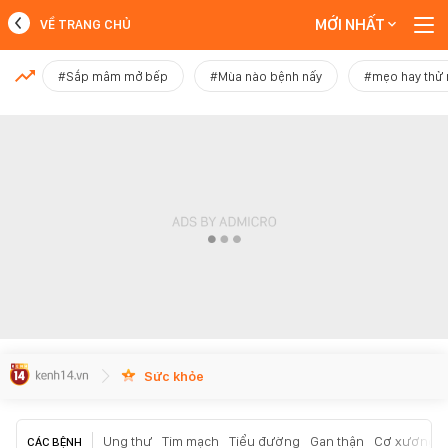
MỚI NHẤT
VỀ TRANG CHỦ
MỚI NHẤT
#Sắp mâm mở bếp
#Mùa nào bệnh nấy
#mẹo hay thử
Xem thêm
Sức khỏe
Ung thư
Tim mạch
Tiểu đường
Gan thận
Cơ xương k
CÁC BỆNH