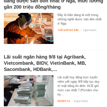
đang được săn đón nhất ở Nga, mức lương
gần 200 triệu đồng/tháng
Đây là hiện đang là một trong
những nghề được săn đón nhất
ở Nga.
THẾ GIỚI ĐÓ ĐÂY
-
7 giờ trước
Lãi suất ngân hàng 9/8 tại Agribank,
Vietcombank, BIDV, VietinBank, MB,
Sacombank, HDBank,...
Lãi suất huy động trực tuyến
niêm yết ngày 9/8 tiếp tục duy
trì mặt bằng ổn định. ACB giữ
mức cao nhất 7,8%/năm cho
kỳ…
MONEY.14
-
6 giờ trước