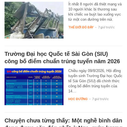
Ít nhất 8 người đã thiệt mạng và
10 người khác bị thương sau
khi chiếc xe buýt lao xuống vực
từ một con đường trên núi.
THẾ GIỚI ĐÓ ĐÂY
-
7 giờ trước
Trường Đại học Quốc tế Sài Gòn (SIU)
công bố điểm chuẩn trúng tuyển năm 2026
Chiều ngày 09/8/2026, Hội đồng
tuyển sinh Trường Đại học Quốc
tế Sài Gòn (SIU) đã chính thức
công bố điểm trúng tuyển của
14…
HỌC ĐƯỜNG
-
7 giờ trước
Chuyện chưa từng thấy: Một nghề bình dân