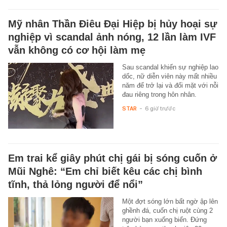
Mỹ nhân Thần Điêu Đại Hiệp bị hủy hoại sự
nghiệp vì scandal ảnh nóng, 12 lần làm IVF
vẫn không có cơ hội làm mẹ
Sau scandal khiến sự nghiệp lao
dốc, nữ diễn viên này mất nhiều
năm để trở lại và đối mặt với nỗi
đau riêng trong hôn nhân.
STAR
-
6 giờ trước
Em trai kể giây phút chị gái bị sóng cuốn ở
Mũi Nghê: “Em chỉ biết kêu các chị bình
tĩnh, thả lỏng người để nổi”
Một đợt sóng lớn bất ngờ ập lên
ghềnh đá, cuốn chị ruột cùng 2
người bạn xuống biển. Đứng