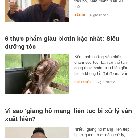
trên bờ, nam thanh niên 20
tuổi…
XÃ HỘI
-
6 giờ trước
6 thực phẩm giàu biotin bậc nhất: Siêu
dưỡng tóc
Bên cạnh những sản phẩm
chăm sóc tóc, bạn có thể tận
dụng thực phẩm tự nhiên giàu
biotin không hề đắt đỏ mà vẫn…
SỨC KHỎE
-
6 giờ trước
Vì sao 'giang hồ mạng' liên tục bị xử lý vẫn
xuất hiện?
Nhiều “giang hồ mạng” liên tiếp
bị cơ quan chức năng xử lý,