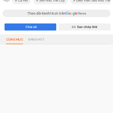
Tags
Cá Hồi
Sex And The City
Diễn Viên Sex And The C
Theo dõi Kenh14.vn trên
Chia sẻ
Sao chép link
CÙNG MỤC
ĐANG HOT