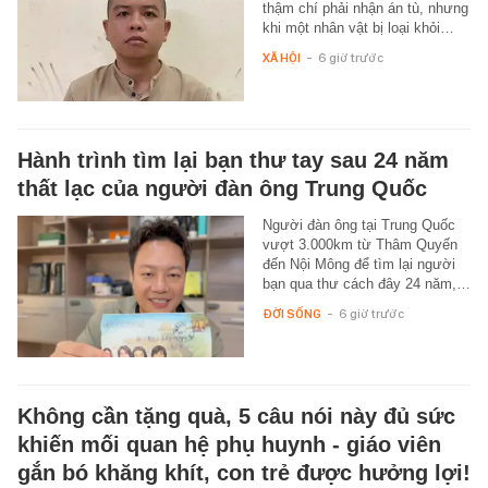
thậm chí phải nhận án tù, nhưng
khi một nhân vật bị loại khỏi…
XÃ HỘI
-
6 giờ trước
Hành trình tìm lại bạn thư tay sau 24 năm
thất lạc của người đàn ông Trung Quốc
Người đàn ông tại Trung Quốc
vượt 3.000km từ Thâm Quyến
đến Nội Mông để tìm lại người
bạn qua thư cách đây 24 năm,…
ĐỜI SỐNG
-
6 giờ trước
Không cần tặng quà, 5 câu nói này đủ sức
khiến mối quan hệ phụ huynh - giáo viên
gắn bó khăng khít, con trẻ được hưởng lợi!