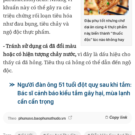
khuẩn này có thể gây ra các
triệu chứng rối loạn tiêu hóa
Đậu phụ tốt nhưng chớ
như đau bụng, tiêu chảy và
dại ăn cùng 4 thực phẩm
ngộ độc thực phẩm.
này, biến thành “thuốc
độc” lúc nào không hay
- Tránh sử dụng cá đã đổi màu
hoặc có hiện tượng chảy nước,
vì đây là dấu hiệu cho
thấy cá đã hỏng. Tiêu thụ cá hỏng có thể dẫn đến ngộ
độc.
Người đàn ông 51 tuổi đột quỵ sau khi tắm:
Bác sĩ cảnh báo kiểu tắm gây hại, mùa lạnh
cần cẩn trọng
Copy link
Theo
phunuso.baophunuthudo.vn