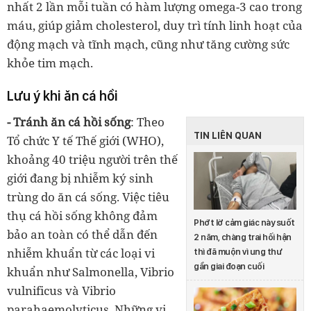
nhất 2 lần mỗi tuần có hàm lượng omega-3 cao trong
máu, giúp giảm cholesterol, duy trì tính linh hoạt của
động mạch và tĩnh mạch, cũng như tăng cường sức
khỏe tim mạch.
Lưu ý khi ăn cá hồi
- Tránh ăn cá hồi sống
: Theo
TIN LIÊN QUAN
Tổ chức Y tế Thế giới (WHO),
khoảng 40 triệu người trên thế
giới đang bị nhiễm ký sinh
trùng do ăn cá sống. Việc tiêu
thụ cá hồi sống không đảm
Phớt lờ cảm giác này suốt
bảo an toàn có thể dẫn đến
2 năm, chàng trai hối hận
nhiễm khuẩn từ các loại vi
thì đã muộn vì ung thư
gần giai đoạn cuối
khuẩn như Salmonella, Vibrio
vulnificus và Vibrio
parahaemolyticus. Những vi