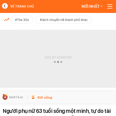
MỚI NHẤT
VỀ TRANG CHỦ
MỚI NHẤT
#The 30s
#dịch chuyển tới thành phố khác
Xem thêm
Đời sống
Người phụ nữ 63 tuổi sống một mình, tự do tài