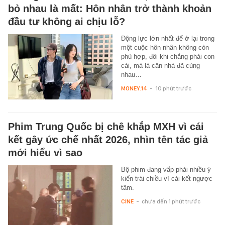
bỏ nhau là mất: Hôn nhân trở thành khoản
đầu tư không ai chịu lỗ?
Động lực lớn nhất để ở lại trong
một cuộc hôn nhân không còn
phù hợp, đôi khi chẳng phải con
cái, mà là căn nhà đã cùng
nhau…
MONEY.14
-
10 phút trước
Phim Trung Quốc bị chê khắp MXH vì cái
kết gây ức chế nhất 2026, nhìn tên tác giả
mới hiểu vì sao
Bộ phim đang vấp phải nhiều ý
kiến trái chiều vì cái kết ngược
tâm.
CINE
-
chưa đến 1 phút trước