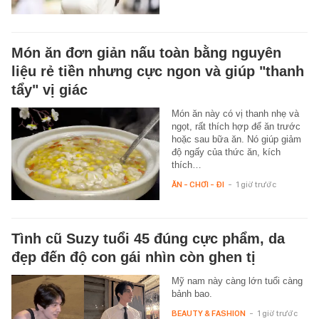
Món ăn đơn giản nấu toàn bằng nguyên
liệu rẻ tiền nhưng cực ngon và giúp "thanh
tẩy" vị giác
Món ăn này có vị thanh nhẹ và
ngọt, rất thích hợp để ăn trước
hoặc sau bữa ăn. Nó giúp giảm
độ ngấy của thức ăn, kích
thích…
ĂN - CHƠI - ĐI
-
1 giờ trước
Tình cũ Suzy tuổi 45 đúng cực phẩm, da
đẹp đến độ con gái nhìn còn ghen tị
Mỹ nam này càng lớn tuổi càng
bảnh bao.
BEAUTY & FASHION
-
1 giờ trước