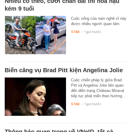
Nhiều cô theo, cưới chân dài thi hoa hậu
kém 9 tuổi
Cuộc sống của nam nghệ sĩ này
được nhiều người quan tâm.
STAR
-
1 giờ trước
Biến căng vụ Brad Pitt kiện Angelina Jolie
Cuộc chiến pháp lý giữa Brad
Pitt và Angelina Jolie liên quan
đến điền trang Château Miraval
tiếp tục phát triển theo hướng…
STAR
-
1 giờ trước
Thông báo quan trọng về VNeID, tất cả