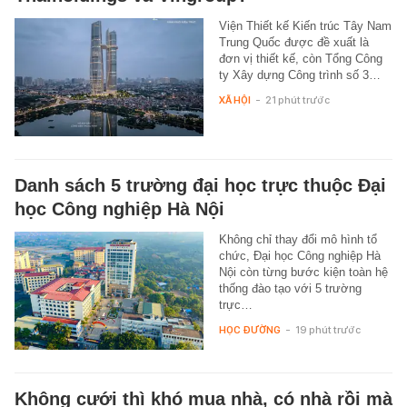
Viện Thiết kế Kiến trúc Tây Nam
Trung Quốc được đề xuất là
đơn vị thiết kế, còn Tổng Công
ty Xây dựng Công trình số 3…
XÃ HỘI
-
21 phút trước
Danh sách 5 trường đại học trực thuộc Đại
học Công nghiệp Hà Nội
Không chỉ thay đổi mô hình tổ
chức, Đại học Công nghiệp Hà
Nội còn từng bước kiện toàn hệ
thống đào tạo với 5 trường
trực…
HỌC ĐƯỜNG
-
19 phút trước
Không cưới thì khó mua nhà, có nhà rồi mà