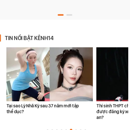
TIN NỔI BẬT KÊNH14
Tại sao Lỳ Nhã Kỳ sau 37 năm mới tập
Thí sinh THPT c
thể dục?
được đăng ký xé
an?