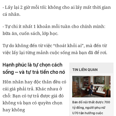
- Lấy lại 2 giờ mỗi tối
: không cho ai lấy mất thời gian
cá nhân.
- Tự chi ít nhất 1 khoản mỗi tuần cho chính mình
:
bữa ăn, cuốn sách, lớp học.
Tự do không đến từ việc “thoát khỏi ai”, mà đến từ
việc lấy lại từng mảnh cuộc sống mà bạn đã để rơi.
Hạnh phúc là tự chọn cách
TIN LIÊN QUAN
sống – và tự trả tiền cho nó
Hôn nhân hay độc thân đều có
cái giá phải trả. Khác nhau ở
chỗ: Bạn có tự trả được giá đó
không và bạn có quyền chọn
Bán đồ nội thất được 700
tỷ đồng, người phụ nữ
hay không
U70 tận hưởng cuộc