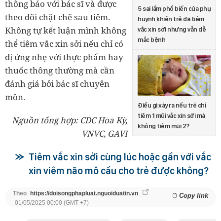
thông báo với bác sĩ và được
5 sai lầm phổ biến của phụ
theo dõi chặt chẽ sau tiêm.
huynh khiến trẻ đã tiêm
Không tự kết luận mình không
vắc xin sởi nhưng vẫn dễ
mắc bệnh
thể tiêm vắc xin sởi nếu chỉ có
dị ứng nhẹ với thực phẩm hay
thuốc thông thường mà cần
đánh giá bởi bác sĩ chuyên
môn.
Điều gì xảy ra nếu trẻ chỉ
tiêm 1 mũi vắc xin sởi mà
Nguồn tổng hợp: CDC Hoa Kỳ,
không tiêm mũi 2?
VNVC, GAVI
Tiêm vắc xin sởi cùng lúc hoặc gần với vắc
xin viêm não mô cầu cho trẻ được không?
Theo
https://doisongphapluat.nguoiduatin.vn
Copy link
01/05/2025 00:00 (GMT +7)