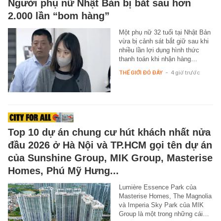
Người phụ nữ Nhật Bản bị bắt sau hơn
2.000 lần “bom hàng”
Một phụ nữ 32 tuổi tại Nhật Bản
vừa bị cảnh sát bắt giữ sau khi
nhiều lần lợi dụng hình thức
thanh toán khi nhận hàng…
THẾ GIỚI ĐÓ ĐÂY
-
4 giờ trước
Top 10 dự án chung cư hút khách nhất nửa
đầu 2026 ở Hà Nội và TP.HCM gọi tên dự án
của Sunshine Group, MIK Group, Masterise
Homes, Phú Mỹ Hưng...
Lumière Essence Park của
Masterise Homes, The Magnolia
và Imperia Sky Park của MIK
Group là một trong những cái…