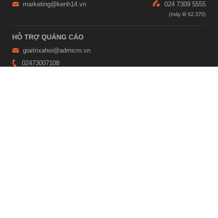
marketing@kenh14.vn
024 7309 5555
HỖ TRỢ QUẢNG CÁO
giaitrixahoi@admicro.vn
02473007108
TRỤ SỞ HÀ NỘI
Tầng 21, Tòa nhà Center Building, Hapulico Complex, Số 01, phố
Nguyễn Huy Tưởng, phường Thanh Xuân, thành phố Hà Nội
TRỤ SỞ TP.HỒ CHÍ MINH
Tầng 4, Tòa nhà 123, số 127 Võ Văn Tần, Phường Xuân Hòa, TPHCM
Giấy phép thiết lập trang thông tin điện tử tổng hợp trên mạng số
2215/GP-TTĐT do Sở Thông tin và Truyền thông Hà Nội cấp ngày 10
tháng 4 năm 2019
© Copyright 2007 - 2026 – Công ty Cổ phần VCCorp