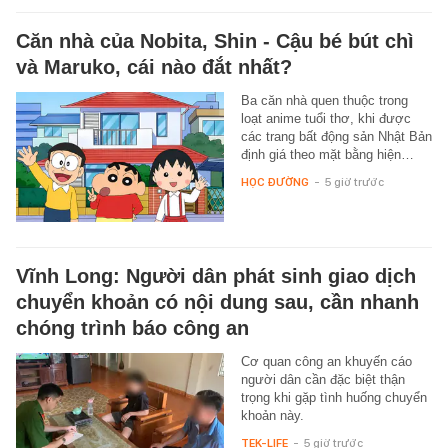
Căn nhà của Nobita, Shin - Cậu bé bút chì
và Maruko, cái nào đắt nhất?
Ba căn nhà quen thuộc trong
loạt anime tuổi thơ, khi được
các trang bất động sản Nhật Bản
định giá theo mặt bằng hiện…
HỌC ĐƯỜNG
-
5 giờ trước
Vĩnh Long: Người dân phát sinh giao dịch
chuyển khoản có nội dung sau, cần nhanh
chóng trình báo công an
Cơ quan công an khuyến cáo
người dân cần đặc biệt thận
trọng khi gặp tình huống chuyển
khoản này.
TEK-LIFE
-
5 giờ trước