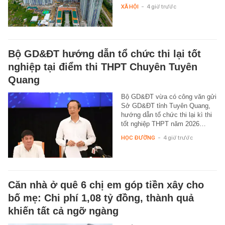
XÃ HỘI
-
4 giờ trước
Bộ GD&ĐT hướng dẫn tổ chức thi lại tốt
nghiệp tại điểm thi THPT Chuyên Tuyên
Quang
Bộ GD&ĐT vừa có công văn gửi
Sở GD&ĐT tỉnh Tuyên Quang,
hướng dẫn tổ chức thi lại kì thi
tốt nghiệp THPT năm 2026…
HỌC ĐƯỜNG
-
4 giờ trước
Căn nhà ở quê 6 chị em góp tiền xây cho
bố mẹ: Chi phí 1,08 tỷ đồng, thành quả
khiến tất cả ngỡ ngàng