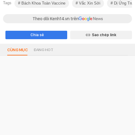
Tags
Bách Khoa Toàn Vaccine
Vắc Xin Sởi
Dị Ứng Trứ
Theo dõi Kenh14.vn trên
Chia sẻ
Sao chép link
CÙNG MỤC
ĐANG HOT