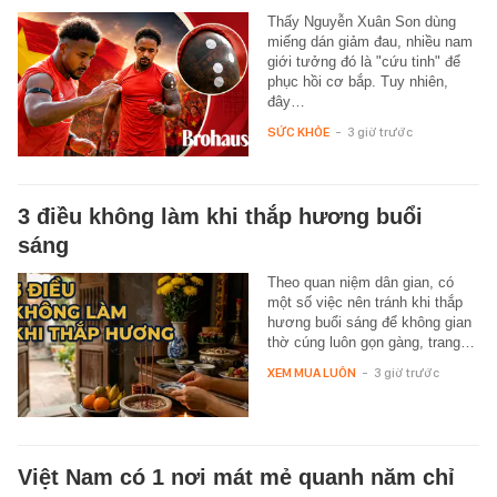
Thấy Nguyễn Xuân Son dùng
miếng dán giảm đau, nhiều nam
giới tưởng đó là "cứu tinh" để
phục hồi cơ bắp. Tuy nhiên,
đây…
SỨC KHỎE
-
3 giờ trước
3 điều không làm khi thắp hương buổi
sáng
Theo quan niệm dân gian, có
một số việc nên tránh khi thắp
hương buổi sáng để không gian
thờ cúng luôn gọn gàng, trang…
XEM MUA LUÔN
-
3 giờ trước
Việt Nam có 1 nơi mát mẻ quanh năm chỉ