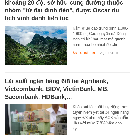
khoảng 20 độ, sở hữu cung đường thuộc
nhóm "tứ đại đỉnh đèo", được Oscar du
lịch vinh danh liên tục
Nằm ở độ cao trung bình 1.000-
1.600 m, Cao nguyên đá Đồng
Văn có khí hậu mát mẻ quanh
năm, mùa hè nhiệt độ chỉ…
ĂN - CHƠI - ĐI
-
2 giờ trước
Lãi suất ngân hàng 6/8 tại Agribank,
Vietcombank, BIDV, VietinBank, MB,
Sacombank, HDBank,...
Khảo sát lãi suất huy động trực
tuyến niêm yết tại 34 ngân hàng
ngày 6/8 cho thấy ACB vẫn dẫn
đầu với mức 7,8%/năm cho
kỳ…