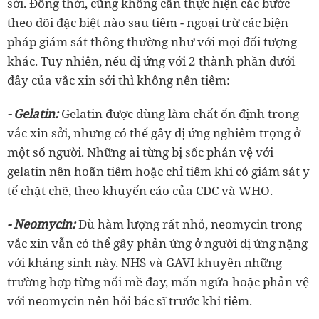
sởi. Đồng thời, cũng không cần thực hiện các bước
theo dõi đặc biệt nào sau tiêm - ngoại trừ các biện
pháp giám sát thông thường như với mọi đối tượng
khác. Tuy nhiên, nếu dị ứng với 2 thành phần dưới
đây của vắc xin sởi thì không nên tiêm:
- Gelatin:
Gelatin được dùng làm chất ổn định trong
vắc xin sởi, nhưng có thể gây dị ứng nghiêm trọng ở
một số người. Những ai từng bị sốc phản vệ với
gelatin nên hoãn tiêm hoặc chỉ tiêm khi có giám sát y
tế chặt chẽ, theo khuyến cáo của CDC và WHO.
- Neomycin:
Dù hàm lượng rất nhỏ, neomycin trong
vắc xin vẫn có thể gây phản ứng ở người dị ứng nặng
với kháng sinh này. NHS và GAVI khuyên những
trường hợp từng nổi mề đay, mẩn ngứa hoặc phản vệ
với neomycin nên hỏi bác sĩ trước khi tiêm.