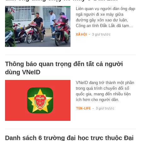
Liên quan vụ người đàn ông đạp
ngã người đi xe máy giữa
đường gây xôn xao dư luận,
Công an tỉnh Đắk Lắk đã tạm…
XÃ HỘI
-
3 giờ trước
Thông báo quan trọng đến tất cả người
dùng VNeID
VNeID đang trở thành một phần
trong quá trình chuyển đổi số
quốc gia, mang đến nhiều tiện
ích hơn cho người dân.
TEK-LIFE
-
3 giờ trước
Danh sách 6 trường đại học trực thuộc Đại