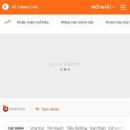
MỚI NHẤT
VỀ TRANG CHỦ
MỚI NHẤT
#Sắp mâm mở bếp
#Mùa nào bệnh nấy
#mẹo hay thử
Xem thêm
Sức khỏe
Ung thư
Tim mạch
Tiểu đường
Gan thận
Cơ xương k
CÁC BỆNH