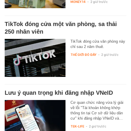
MONEY.14
-
2 giờ trước
TikTok đóng cửa một văn phòng, sa thải
250 nhân viên
TikTok đóng cửa văn phòng này
chỉ sau 2 năm thuê.
THẾ GIỚI ĐÓ ĐÂY
-
2 giờ trước
Lưu ý quan trọng khi đăng nhập VNeID
Cơ quan chức năng vừa lý giải
về lỗi "Tài khoản không khớp
thông tin tại Cơ sở dữ liệu dân
cư" khi đăng nhập VNeID và…
TEK-LIFE
-
2 giờ trước