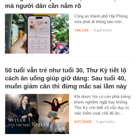
mà người dân cần nắm rõ
Công an thành phố Hải Phòng
vừa phát đi thông báo mới.
TEK-LIFE
-
6 giờ trước
50 tuổi vẫn trẻ như tuổi 30, Thư Kỳ tiết lộ
cách ăn uống giúp giữ dáng: Sau tuổi 40,
muốn giảm cân thì đừng mắc sai lầm này
Khi được hỏi có còn phải kiêng
khem nghiêm ngặt hay không,
Thư Kỳ cho biết cô vẫn duy trì
việc kiểm soát chế độ ăn,…
SỨC KHỎE
-
5 giờ trước