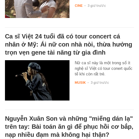
CINE
-
3 giờ trước
Ca sĩ Việt 24 tuổi đã có tour concert cá
nhân ở Mỹ: Ái nữ con nhà nòi, thừa hưởng
trọn vẹn gene tài năng từ gia đình
Nữ ca sĩ này là một trong số ít
nghệ sĩ Việt có tour conert quốc
tế khi còn rất trẻ.
MUSIK
-
3 giờ trước
Nguyễn Xuân Son và những "miếng dán lạ"
trên tay: Bài toán ăn gì để phục hồi cơ bắp,
nạp nhiều đạm mà không hại thận?