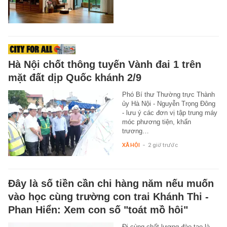
Hà Nội chốt thông tuyến Vành đai 1 trên
mặt đất dịp Quốc khánh 2/9
Phó Bí thư Thường trực Thành
ủy Hà Nội - Nguyễn Trọng Đông
- lưu ý các đơn vị tập trung máy
móc phương tiện, khẩn
trương…
XÃ HỘI
-
2 giờ trước
Đây là số tiền cần chi hàng năm nếu muốn
vào học cùng trường con trai Khánh Thi -
Phan Hiển: Xem con số "toát mồ hôi"
Đi cùng chất lượng đào tạo là