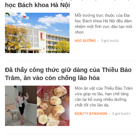
học Bách khoa Hà Nội
Mỗi trường trực thuộc của Đại
học Bách khoa Hà Nội đều đảm
nhiệm một lĩnh vực đào tạo mũi
nhọn
HỌC ĐƯỜNG
-
3 giờ trước
Đã thấy công thức giữ dáng của Thiều Bảo
Trâm, ăn vào còn chống lão hóa
Món ăn vặt của Thiều Bảo Trâm
vừa giúp no lâu, hạn chế tăng
cân lại bổ sung nhiều dưỡng
chất tốt cho làn da.
BEAUTY & FASHION
-
3 giờ trước