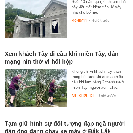
Suốt 10 năm qua, 6 chị em nhà
này đều tiết kiệm tiền để xây
nhà cho bố mẹ.
MONEY.14
-
4 giờ trước
Xem khách Tây đi cầu khỉ miền Tây, dân
mạng nín thở vì hồi hộp
Không chỉ vị khách Tây thận
trọng hết sức khi đi qua chiếc
cầu khỉ làm bằng 2 thanh tre ở
miền Tây, người xem clip…
ĂN - CHƠI - ĐI
-
3 giờ trước
Tạm giữ hình sự đối tượng đạp ngã người
đàn ông đang chạy xe máy ở Đắk Lắk