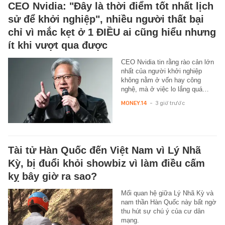
CEO Nvidia: "Đây là thời điểm tốt nhất lịch
sử để khởi nghiệp", nhiều người thất bại
chỉ vì mắc kẹt ở 1 ĐIỀU ai cũng hiểu nhưng
ít khi vượt qua được
CEO Nvidia tin rằng rào cản lớn
nhất của người khởi nghiệp
không nằm ở vốn hay công
nghệ, mà ở việc lo lắng quá…
MONEY.14
-
3 giờ trước
Tài tử Hàn Quốc đến Việt Nam vì Lý Nhã
Kỳ, bị đuổi khỏi showbiz vì làm điều cấm
kỵ bây giờ ra sao?
Mối quan hệ giữa Lý Nhã Kỳ và
nam thần Hàn Quốc này bất ngờ
thu hút sự chú ý của cư dân
mạng.