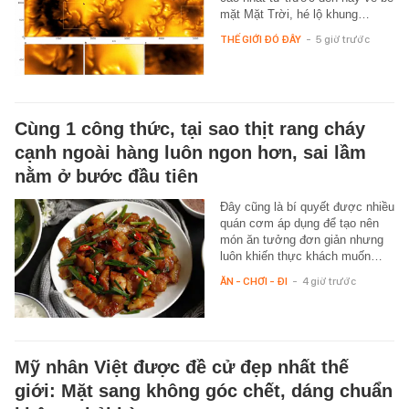
mặt Mặt Trời, hé lộ khung…
THẾ GIỚI ĐÓ ĐÂY
-
5 giờ trước
Cùng 1 công thức, tại sao thịt rang cháy
cạnh ngoài hàng luôn ngon hơn, sai lầm
nằm ở bước đầu tiên
Đây cũng là bí quyết được nhiều
quán cơm áp dụng để tạo nên
món ăn tưởng đơn giản nhưng
luôn khiến thực khách muốn…
ĂN - CHƠI - ĐI
-
4 giờ trước
Mỹ nhân Việt được đề cử đẹp nhất thế
giới: Mặt sang không góc chết, dáng chuẩn