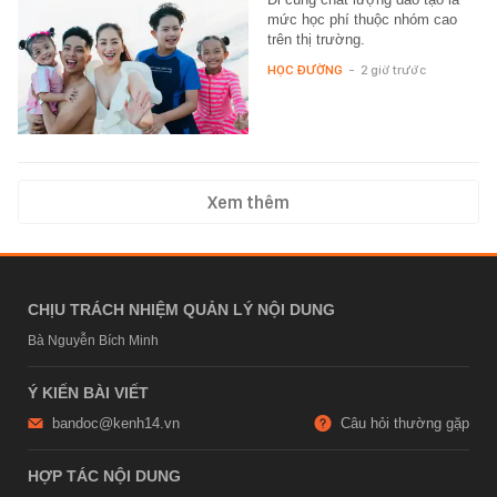
mức học phí thuộc nhóm cao
trên thị trường.
HỌC ĐƯỜNG
-
2 giờ trước
Xem thêm
CHỊU TRÁCH NHIỆM QUẢN LÝ NỘI DUNG
Bà Nguyễn Bích Minh
Ý KIẾN BÀI VIẾT
bandoc@kenh14.vn
Câu hỏi thường gặp
HỢP TÁC NỘI DUNG