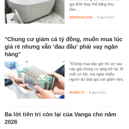
gia đình thay thế bằng khu
tắm…
XEM MUA LUÔN
-
6 giờ trước
"Chung cư giảm cả tỷ đồng, muốn mua lúc
giá rẻ nhưng vẫn 'đau đầu' phải vay ngân
hàng"
"Không mua bây giờ thì sợ sau
này giá chung cư tăng trở lại, lỡ
mất cơ hội; mà nghe nhiều
người dự báo giá còn giảm nữa,
…
MONEY.14
-
6 giờ trước
Ba lời tiên tri còn lại của Vanga cho năm
2026