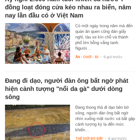
đồng loạt đóng cửa kéo nhau ra biển, năm
nay lần đầu có ở Việt Nam
Có một ngày trong năm mà đến
quán ăn quen cũng dán giấy
nghỉ, tàu xe kín chỗ và thành
phố lớn bỗng vắng tanh.
Người…
ĂN - CHƠI - ĐI
-
6 giờ trước
Đang đi dạo, người đàn ông bất ngờ phát
hiện cảnh tượng "nổi da gà" dưới dòng
sông
Đang thong thả đi dạo bên bờ
sông, người đàn ông bất ngờ
nhìn xuống mặt nước và bắt gặp
cảnh tượng kỳ lạ đến mức
khiến…
THẾ GIỚI ĐÓ ĐÂY
-
6 giờ trước