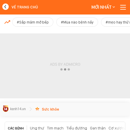
MỚI NHẤT
VỀ TRANG CHỦ
MỚI NHẤT
#Sắp mâm mở bếp
#Mùa nào bệnh nấy
#mẹo hay thử
Xem thêm
Sức khỏe
Ung thư
Tim mạch
Tiểu đường
Gan thận
Cơ xương k
CÁC BỆNH