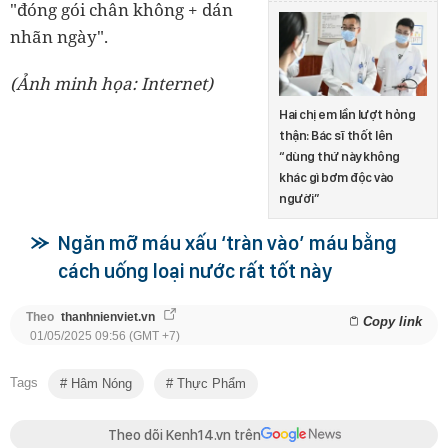
"đóng gói chân không + dán
nhãn ngày".
(Ảnh minh họa: Internet)
Hai chị em lần lượt hỏng
thận: Bác sĩ thốt lên
“dùng thứ này không
khác gì bơm độc vào
người”
Ngăn mỡ máu xấu ‘tràn vào’ máu bằng
cách uống loại nước rất tốt này
Theo
thanhnienviet.vn
Copy link
01/05/2025 09:56 (GMT +7)
Tags
Hâm Nóng
Thực Phẩm
Theo dõi Kenh14.vn trên