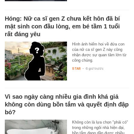
Hóng: Nữ ca sĩ gen Z chưa kết hôn đã bí
mật sinh con đầu lòng, em bé tầm 1 tuổi
rất đáng yêu
Hình ảnh hiếm hoi về đứa con
của nữ ca sĩ gen Z này cũng
nhận được sự quan tâm lớn từ
công chúng.
STAR
-
6 giờ trước
Vì sao ngày càng nhiều gia đình khá giả
không còn dùng bồn tắm và quyết định đập
bỏ?
Không còn là lựa chọn "phải có"
trong những ngôi nhà hiện đại,
bồn tắm đang dần được nhiều