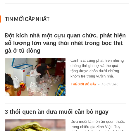
TIN MỚI CẬP NHẬT
Đột kích nhà một cựu quan chức, phát hiện
số lượng lớn vàng thỏi nhét trong bọc thịt
gà ở tủ đông
Cảnh sát cũng phát hiện những
chồng thẻ ghi nợ và thẻ quà
tặng được chôn dưới những
khóm tre trong vườn nhà.
THẾ GIỚI ĐÓ ĐÂY
-
7 giờ trước
3 thói quen ăn dưa muối cần bỏ ngay
Dưa muối là món ăn quen thuộc
trong nhiều gia đình Việt. Tuy