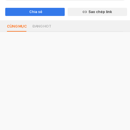
Chia sẻ
Sao chép link
CÙNG MỤC
ĐANG HOT