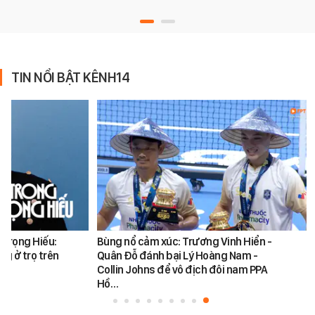
TIN NỔI BẬT KÊNH14
 Trọng Hiếu:
Bùng nổ cảm xúc: Trương Vinh Hiển -
ng ở trọ trên
Quân Đỗ đánh bại Lý Hoàng Nam -
Collin Johns để vô địch đôi nam PPA
Hồ…