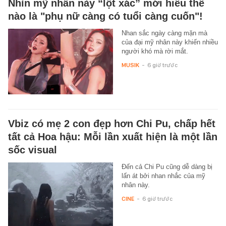
Nhìn mỹ nhân này “lột xác” mới hiểu thế
nào là "phụ nữ càng có tuổi càng cuốn"!
Nhan sắc ngày càng mặn mà
của đại mỹ nhân này khiến nhiều
người khó mà rời mắt.
MUSIK
-
6 giờ trước
Vbiz có mẹ 2 con đẹp hơn Chi Pu, chấp hết
tất cả Hoa hậu: Mỗi lần xuất hiện là một lần
sốc visual
Đến cả Chi Pu cũng dễ dàng bị
lấn át bởi nhan nhắc của mỹ
nhân này.
CINE
-
6 giờ trước