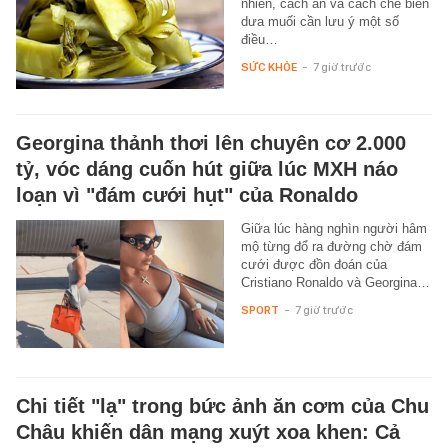
nhiên, cách ăn và cách chế biến
dưa muối cần lưu ý một số
điều…
SỨC KHỎE
-
7 giờ trước
Georgina thảnh thơi lên chuyên cơ 2.000
tỷ, vóc dáng cuốn hút giữa lúc MXH náo
loạn vì "đám cưới hụt" của Ronaldo
Giữa lúc hàng nghìn người hâm
mộ từng đổ ra đường chờ đám
cưới được đồn đoán của
Cristiano Ronaldo và Georgina…
SPORT
-
7 giờ trước
Chi tiết "lạ" trong bức ảnh ăn cơm của Chu
Châu khiến dân mạng xuýt xoa khen: Cả