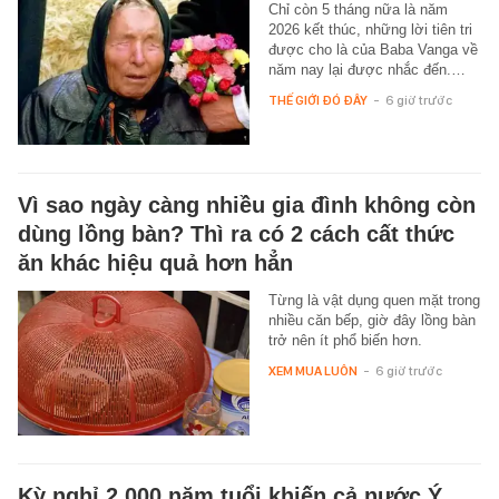
Chỉ còn 5 tháng nữa là năm
2026 kết thúc, những lời tiên tri
được cho là của Baba Vanga về
năm nay lại được nhắc đến.…
THẾ GIỚI ĐÓ ĐÂY
-
6 giờ trước
Vì sao ngày càng nhiều gia đình không còn
dùng lồng bàn? Thì ra có 2 cách cất thức
ăn khác hiệu quả hơn hẳn
Từng là vật dụng quen mặt trong
nhiều căn bếp, giờ đây lồng bàn
trở nên ít phổ biến hơn.
XEM MUA LUÔN
-
6 giờ trước
Kỳ nghỉ 2.000 năm tuổi khiến cả nước Ý