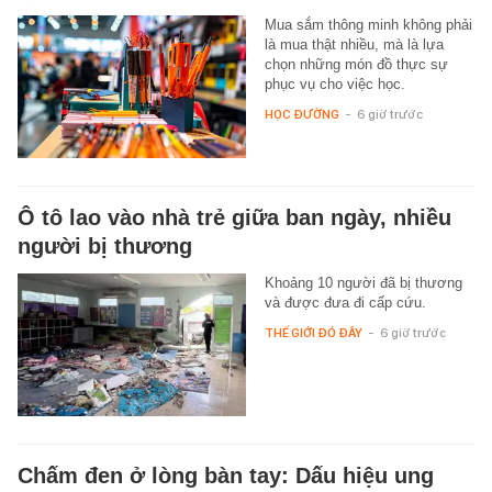
Mua sắm thông minh không phải
là mua thật nhiều, mà là lựa
chọn những món đồ thực sự
phục vụ cho việc học.
HỌC ĐƯỜNG
-
6 giờ trước
Ô tô lao vào nhà trẻ giữa ban ngày, nhiều
người bị thương
Khoảng 10 người đã bị thương
và được đưa đi cấp cứu.
THẾ GIỚI ĐÓ ĐÂY
-
6 giờ trước
Chấm đen ở lòng bàn tay: Dấu hiệu ung