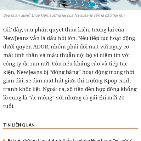
Sau phán quyết thua kiện, tương lai của NewJeans vẫn là dấu hỏi lớn
Giờ đây, sau phán quyết thua kiện, tương lai của
NewJeans vẫn là dấu hỏi lớn. Nếu tiếp tục hoạt động
dưới quyền ADOR, nhóm phải đối mặt với nguy cơ
mất tinh thần và mâu thuẫn nội bộ vì niềm tin với
công ty đã rạn nứt. Còn nếu kháng cáo và tiếp tục
kiện, NewJeans bị “đóng băng” hoạt động trong thời
gian dài, sẽ dần mất hút giữa thị trường Kpop cạnh
tranh khốc liệt. Ngoài ra, số tiền đền hợp đồng khổng
lồ cũng là "ác mộng" với những cô gái chỉ mới 20
tuổi.
TIN LIÊN QUAN
Bị triệt đường làm idol, nữ thần lai nhóm NewJeans "về vườn"