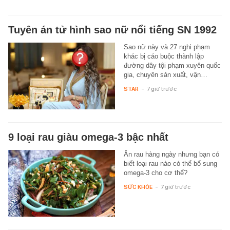
Tuyên án tử hình sao nữ nổi tiếng SN 1992
Sao nữ này và 27 nghi phạm
khác bị cáo buộc thành lập
đường dây tội phạm xuyên quốc
gia, chuyên sản xuất, vận…
STAR
-
7 giờ trước
9 loại rau giàu omega-3 bậc nhất
Ăn rau hàng ngày nhưng bạn có
biết loại rau nào có thể bổ sung
omega-3 cho cơ thể?
SỨC KHỎE
-
7 giờ trước