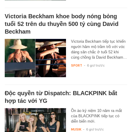
Victoria Beckham khoe body nóng bỏng
tuổi 52 trên du thuyền 500 tỷ cùng David
Beckham
Victoria Beckham tiếp tục khiến
người hâm mộ trầm trồ với vóc
dáng săn chắc ở tuổi 52 khi
cùng chồng là David Beckham…
SPORT
-
6 giờ trước
Độc quyền từ Dispatch: BLACKPINK bất
hợp tác với YG
Ồn ào kỷ niệm 10 năm ra mắt
của BLACKPINK tiếp tục có
diễn biến mới.
MUSIK
-
6 giờ trước