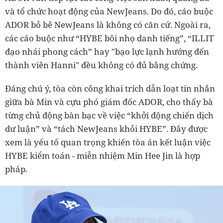
và tổ chức hoạt động của NewJeans. Do đó, cáo buộc
ADOR bỏ bê NewJeans là không có căn cứ. Ngoài ra,
các cáo buộc như “HYBE bôi nhọ danh tiếng”, “ILLIT
đạo nhái phong cách” hay "bạo lực lạnh hướng đến
thành viên Hanni" đều không có đủ bằng chứng.
Đáng chú ý, tòa còn công khai trích dẫn loạt tin nhắn
giữa bà Min và cựu phó giám đốc ADOR, cho thấy bà
từng chủ động bàn bạc về việc “khởi động chiến dịch
dư luận” và “tách NewJeans khỏi HYBE”. Đây được
xem là yếu tố quan trọng khiến tòa án kết luận việc
HYBE kiểm toán - miễn nhiệm Min Hee Jin là hợp
pháp.