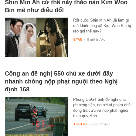
Shin Min Ah cứ thế này thảo nào Kim Woo
Bin mê như điếu đổ!
Rốt cuộc Shin Min Ah đã làm gì
mà khiến ông xã Kim Woo Bin bị
réo gọi thế này?
STAR
-
6 giờ trước
Công an đề nghị 550 chủ xe dưới đây
nhanh chóng nộp phạt nguội theo Nghị
định 168
Phòng CSGT tỉnh đề nghị chủ
phương tiện, người vi phạm chủ
động tra cứu và nộp phạt nguội
theo quy định.
TEK-LIFE
-
6 giờ trước