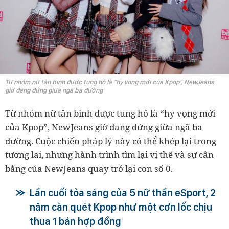
Từ nhóm nữ tân binh được tung hô là “hy vọng mới của Kpop”, NewJeans
giờ đang đứng giữa ngã ba đường
Từ nhóm nữ tân binh được tung hô là “hy vọng mới
của Kpop”, NewJeans giờ đang đứng giữa ngã ba
đường. Cuộc chiến pháp lý này có thể khép lại trong
tương lai, nhưng hành trình tìm lại vị thế và sự cân
bằng của NewJeans quay trở lại con số 0.
Lần cuối tỏa sáng của 5 nữ thần eSport, 2
năm càn quét Kpop như một cơn lốc chịu
thua 1 bản hợp đồng