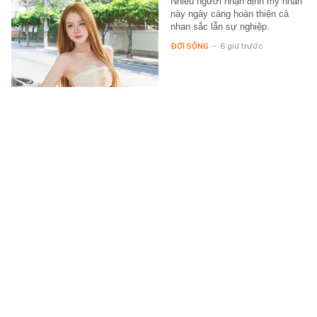
Nhiều người nhận định mỹ nhân
này ngày càng hoàn thiện cả
nhan sắc lẫn sự nghiệp.
ĐỜI SỐNG
-
6 giờ trước
Hạt dẻ không chỉ để rang: Ăn sống được
cho là bổ thận, nấu chín lại giúp kiện tỳ
Hạt dẻ không chỉ là món ăn vặt
quen thuộc, mà còn được Đông
y đánh giá cao và có nhiều giá
trị dinh dưỡng đáng chú ý.
SỨC KHỎE
-
6 giờ trước
Căn nhà ở quê của Kiều Tiên
Hiện tại Kiều Tiên đang đưa 2