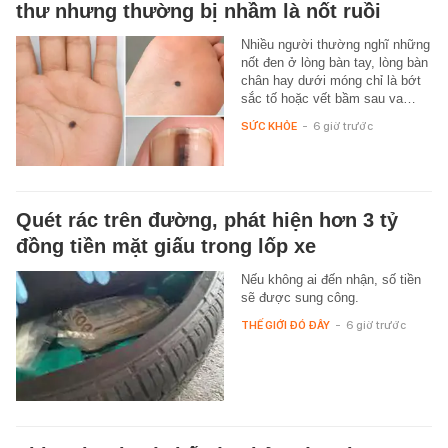
thư nhưng thường bị nhầm là nốt ruồi
Nhiều người thường nghĩ những
nốt đen ở lòng bàn tay, lòng bàn
chân hay dưới móng chỉ là bớt
sắc tố hoặc vết bầm sau va…
SỨC KHỎE
-
6 giờ trước
Quét rác trên đường, phát hiện hơn 3 tỷ
đồng tiền mặt giấu trong lốp xe
Nếu không ai đến nhận, số tiền
sẽ được sung công.
THẾ GIỚI ĐÓ ĐÂY
-
6 giờ trước