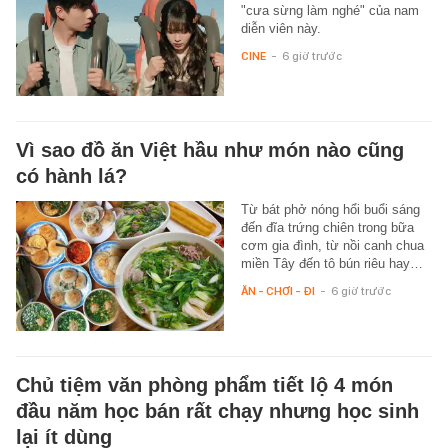
"cưa sừng làm nghé" của nam
diễn viên này.
CINE
-
6 giờ trước
Vì sao đồ ăn Việt hầu như món nào cũng
có hành lá?
Từ bát phở nóng hổi buổi sáng
đến đĩa trứng chiên trong bữa
cơm gia đình, từ nồi canh chua
miền Tây đến tô bún riêu hay…
ĂN - CHƠI - ĐI
-
6 giờ trước
Chủ tiệm văn phòng phẩm tiết lộ 4 món
đầu năm học bán rất chạy nhưng học sinh
lại ít dùng