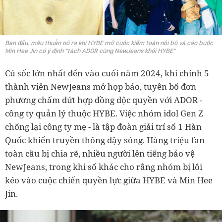
Ban đầu, mâu thuẫn nổ ra khi HYBE mở cuộc kiểm toán nội bộ và cáo buộc
Min Hee Jin có ý định “tách ADOR cùng NewJeans khỏi HYBE”
Cú sốc lớn nhất đến vào cuối năm 2024, khi chính 5
thành viên NewJeans mở họp báo, tuyên bố đơn
phương chấm dứt hợp đồng độc quyền với ADOR -
công ty quản lý thuộc HYBE. Việc nhóm idol Gen Z
chống lại công ty mẹ - là tập đoàn giải trí số 1 Hàn
Quốc khiến truyền thông dậy sóng. Hàng triệu fan
toàn cầu bị chia rẽ, nhiều người lên tiếng bảo vệ
NewJeans, trong khi số khác cho rằng nhóm bị lôi
kéo vào cuộc chiến quyền lực giữa HYBE và Min Hee
Jin.