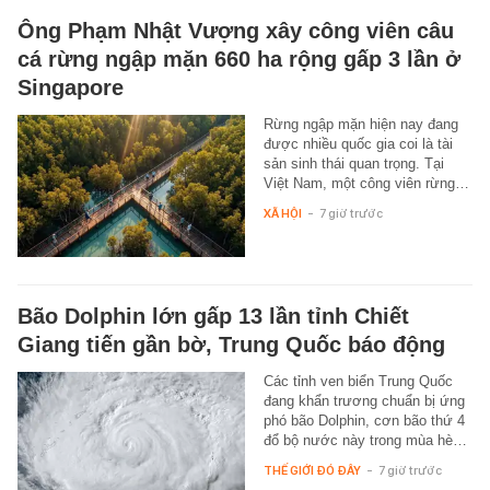
Ông Phạm Nhật Vượng xây công viên câu
cá rừng ngập mặn 660 ha rộng gấp 3 lần ở
Singapore
Rừng ngập mặn hiện nay đang
được nhiều quốc gia coi là tài
sản sinh thái quan trọng. Tại
Việt Nam, một công viên rừng…
XÃ HỘI
-
7 giờ trước
Bão Dolphin lớn gấp 13 lần tỉnh Chiết
Giang tiến gần bờ, Trung Quốc báo động
Các tỉnh ven biển Trung Quốc
đang khẩn trương chuẩn bị ứng
phó bão Dolphin, cơn bão thứ 4
đổ bộ nước này trong mùa hè…
THẾ GIỚI ĐÓ ĐÂY
-
7 giờ trước