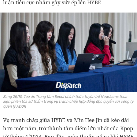
luận tiêu cực nhằm gây sức ép lên HYBE.
Sáng 29/10, Tòa án Trung tâm Seoul chính thức tuyên bố NewJeans thua
kiện phiên tòa sơ thẩm trong vụ tranh chấp hợp đồng độc quyền với công ty
quản lý ADOR
Vụ tranh chấp giữa HYBE và Min Hee Jin đã kéo dài
hơn một năm, trở thành tâm điểm lớn nhất của Kpop
từ tháng 4/2024. Ban đầu, mâu thuẫn nổ ra khi HYBE