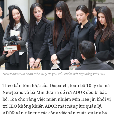
NewJeans thua hoàn toàn 10 lý do yêu cầu chấm dứt hợp đồng với HYBE
Theo bản tóm lược của Dispatch, toàn bộ 10 lý do mà
NewJeans và bà Min đưa ra để rời ADOR đều bị bác
bỏ. Tòa cho rằng việc miễn nhiệm Min Hee Jin khỏi vị
trí CEO không khiến ADOR mất năng lực quản lý.
ADOR vẫn tiếp tục các công việc sản xuất, quảng bá