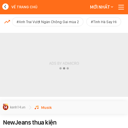
MỚI NHẤT
VỀ TRANG CHỦ
MỚI NHẤT
#Anh Trai Vượt Ngàn Chông Gai mùa 2
#Tinh Hà Say Hi
Xem thêm
Musik
NewJeans thua kiện