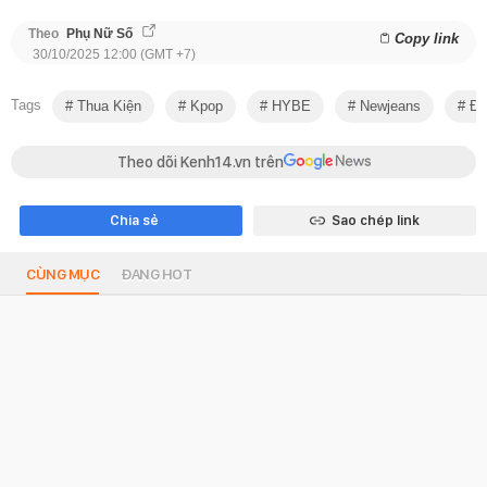
Theo
Phụ Nữ Số
Copy link
30/10/2025 12:00 (GMT +7)
Tags
Thua Kiện
Kpop
HYBE
Newjeans
Đấ
Theo dõi Kenh14.vn trên
Chia sẻ
Sao chép link
CÙNG MỤC
ĐANG HOT