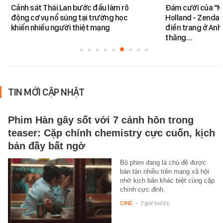
Cảnh sát Thái Lan bước đầu làm rõ
Đám cưới của "N
động cơ vụ nổ súng tại trường học
Holland - Zendaya
khiến nhiều người thiệt mạng
điền trang ở Anh
thăng…
TIN MỚI CẬP NHẬT
Phim Hàn gây sốt với 7 cảnh hôn trong
teaser: Cặp chính chemistry cực cuốn, kịch
bản đầy bất ngờ
Bộ phim đang là chủ đề được
bàn tán nhiều trên mạng xã hội
nhờ kịch bản khác biệt cùng cặp
chính cực đỉnh.
CINE
-
7 giờ trước