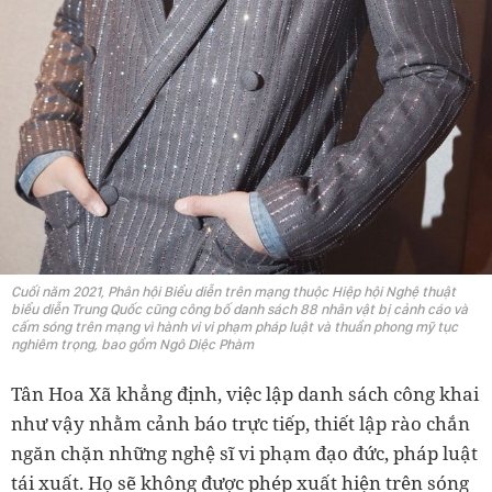
Cuối năm 2021, Phân hội Biểu diễn trên mạng thuộc Hiệp hội Nghệ thuật
biểu diễn Trung Quốc cũng công bố danh sách 88 nhân vật bị cảnh cáo và
cấm sóng trên mạng vì hành vi vi phạm pháp luật và thuần phong mỹ tục
nghiêm trọng, bao gồm Ngô Diệc Phàm
Tân Hoa Xã khẳng định, việc lập danh sách công khai
như vậy nhằm cảnh báo trực tiếp, thiết lập rào chắn
ngăn chặn những nghệ sĩ vi phạm đạo đức, pháp luật
tái xuất. Họ sẽ không được phép xuất hiện trên sóng