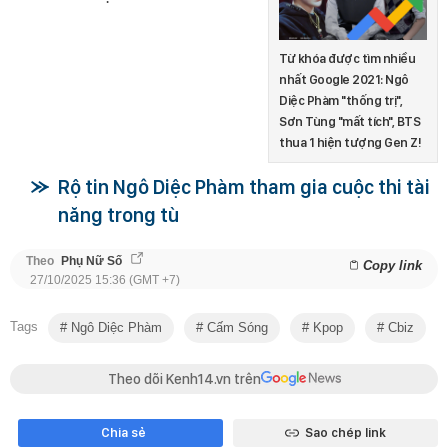
Từ khóa được tìm nhiều
nhất Google 2021: Ngô
Diệc Phàm "thống trị",
Sơn Tùng "mất tích", BTS
thua 1 hiện tượng Gen Z!
Rộ tin Ngô Diệc Phàm tham gia cuộc thi tài
năng trong tù
Theo
Phụ Nữ Số
Copy link
27/10/2025 15:36 (GMT +7)
Tags
Ngô Diệc Phàm
Cấm Sóng
Kpop
Cbiz
Theo dõi Kenh14.vn trên
Chia sẻ
Sao chép link