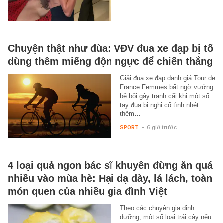
Chuyện thật như đùa: VĐV đua xe đạp bị tố
dùng thêm miếng độn ngực để chiến thắng
Giải đua xe đạp danh giá Tour de
France Femmes bất ngờ vướng
bê bối gây tranh cãi khi một số
tay đua bị nghi cố tình nhét
thêm…
SPORT
-
6 giờ trước
4 loại quả ngon bác sĩ khuyên đừng ăn quá
nhiều vào mùa hè: Hại dạ dày, lá lách, toàn
món quen của nhiều gia đình Việt
Theo các chuyên gia dinh
dưỡng, một số loại trái cây nếu