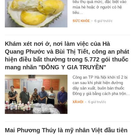
tiêu thụ quá mức, đặc biệt vào
mùa hè hoặc ở người có hệ
tiêu…
SỨC KHỎE
-
6 giờ trước
Khám xét nơi ở, nơi làm việc của Hà
Quang Phước và Bùi Thị Tiết, công an phát
hiện điều bất thường trong 5.772 gói thuốc
mang nhãn "ĐÔNG Y GIA TRUYỀN"
Công an TP Hà Nội khởi tố 2 bị
can sau khi phát hiện đường
dây sản xuất, buôn bán thuốc
Đông y giả bằng cách pha trộn…
XÃ HỘI
-
6 giờ trước
Mai Phương Thúy là mỹ nhân Việt đầu tiên