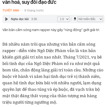
văn hoá, suy đồi đạo đức
TUYẾT ANH
9 tháng trước
Nghe đọc bài
3:36
Văn bản cấm sóng nam rapper này gây “rúng động” giới giải trí.
Đã nhiều năm trôi qua nhưng văn bản cấm sóng
rapper - diễn viên Ngô Diệc Phàm vẫn là văn bản
khiến giới giải trí xôn xao nhất. Tháng 7/2021, vụ bê
bối tình dục của Ngô Diệc Phàm nổ ra như một quả
bom tấn, chấn động làng giải trí toàn cầu. Những cáo
buộc về hành vi xâm hại tình dục trẻ vị thành niên,
quan hệ tình dục bừa bãi với nhiều người, lạm dụng
quyền lực để thao túng và ép buộc, đã vạch trần bộ
mặt thật đáng thất vọng của thần tượng mà hàng
triệu người từng ngưỡng mộ.