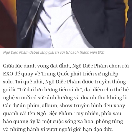
Ngô Diệc Phàm debut làng giải trí với tư cách thành viên EXO
Giữa lúc danh vọng đạt đỉnh, Ngô Diệc Phàm chọn rời
EXO để quay về Trung Quốc phát triển sự nghiệp
solo. Tại quê nhà, Ngô Diệc Phàm được truyền thông
gọi là “Tứ đại lưu lượng tiểu sinh”, đại diện cho thế hệ
nghệ sĩ mới có sức ảnh hưởng và doanh thu khổng lồ.
Các dự án phim, album, show truyền hình đều xoay
quanh cái tên Ngô Diệc Phàm. Tuy nhiên, phía sau
hào quang ấy là một cuộc sống xa hoa, phóng túng
và những hành vi vượt ngoài giới hạn đạo đức.