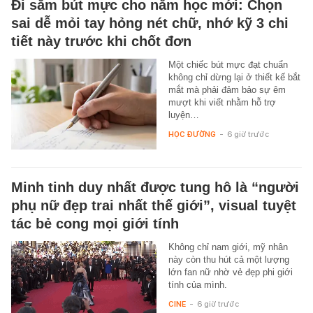
Đi sắm bút mực cho năm học mới: Chọn
sai dễ mỏi tay hỏng nét chữ, nhớ kỹ 3 chi
tiết này trước khi chốt đơn
Một chiếc bút mực đạt chuẩn
không chỉ dừng lại ở thiết kế bắt
mắt mà phải đảm bảo sự êm
mượt khi viết nhằm hỗ trợ
luyện…
HỌC ĐƯỜNG
-
6 giờ trước
Minh tinh duy nhất được tung hô là “người
phụ nữ đẹp trai nhất thế giới”, visual tuyệt
tác bẻ cong mọi giới tính
Không chỉ nam giới, mỹ nhân
này còn thu hút cả một lượng
lớn fan nữ nhờ vẻ đẹp phi giới
tính của mình.
CINE
-
6 giờ trước