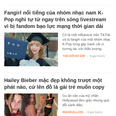
Fangirl nổi tiếng của nhóm nhạc nam K-
Pop nghi tự tử ngay trên sóng livestream
vì bị fandom bạo lực mạng thời gian dài
Cô là một influencer trên TikTok
và là fangirl của một nhóm nhạc
K-Pop từng gây tranh cãi vì
tương tác với thần tượng.
THẾ GIỚI ĐÓ ĐÂY
-
6 giờ trước
Hailey Bieber mặc đẹp không trượt một
phát nào, cứ lên đồ là gái trẻ muốn copy
Gu ăn vận của mỹ nhân
Hollywood đơn giản nhưng quá
đỗi sành điệu.
XEM MUA LUÔN
-
6 giờ trước