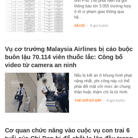
tỉnh Phú Thọ phát hiện và gửi
thông báo tới 3.055 trường hợp
ô tô vi phạm giao thông qua
hệ…
XÃ HỘI
-
6 giờ trước
Vụ cơ trưởng Malaysia Airlines bị cáo buộc
buôn lậu 70.114 viên thuốc lắc: Công bố
video từ camera an ninh
Nếu bị kết án ở khung hình phạt
nặng nhất, phi công này có thể
phải đối mặt với mức án chung
thân hoặc thậm chí là tử hình.
THẾ GIỚI ĐÓ ĐÂY
-
6 giờ trước
Cơ quan chức năng vào cuộc vụ con trai 6