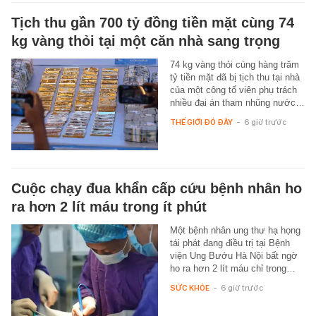
Tịch thu gần 700 tỷ đồng tiền mặt cùng 74
kg vàng thỏi tại một căn nhà sang trọng
74 kg vàng thỏi cùng hàng trăm
tỷ tiền mặt đã bị tịch thu tại nhà
của một công tố viên phụ trách
nhiều đại án tham nhũng nước…
THẾ GIỚI ĐÓ ĐÂY
-
6 giờ trước
Cuộc chạy đua khẩn cấp cứu bệnh nhân ho
ra hơn 2 lít máu trong ít phút
Một bệnh nhân ung thư hạ họng
tái phát đang điều trị tại Bệnh
viện Ung Bướu Hà Nội bất ngờ
ho ra hơn 2 lít máu chỉ trong…
SỨC KHỎE
-
6 giờ trước