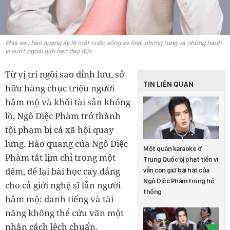
Phía sau hào quang ấy là một cuộc sống xa hoa, phóng túng và những hành
vi vượt ngoài giới hạn đạo đức
Từ vị trí ngôi sao đỉnh lưu, sở
TIN LIÊN QUAN
hữu hàng chục triệu người
hâm mộ và khối tài sản khổng
lồ, Ngô Diệc Phàm trở thành
tội phạm bị cả xã hội quay
lưng. Hào quang của Ngô Diệc
Một quán karaoke ở
Phàm tắt lịm chỉ trong một
Trung Quốc bị phạt tiền vì
đêm, để lại bài học cay đắng
vẫn còn giữ bài hát của
Ngô Diệc Phàm trong hệ
cho cả giới nghệ sĩ lẫn người
thống
hâm mộ: danh tiếng và tài
năng không thể cứu vãn một
nhân cách lệch chuẩn.