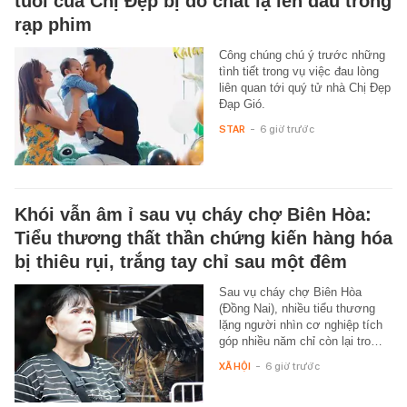
tuổi của Chị Đẹp bị đổ chất lạ lên đầu trong
rạp phim
Công chúng chú ý trước những
tình tiết trong vụ việc đau lòng
liên quan tới quý tử nhà Chị Đẹp
Đạp Gió.
STAR
-
6 giờ trước
Khói vẫn âm ỉ sau vụ cháy chợ Biên Hòa:
Tiểu thương thất thần chứng kiến hàng hóa
bị thiêu rụi, trắng tay chỉ sau một đêm
Sau vụ cháy chợ Biên Hòa
(Đồng Nai), nhiều tiểu thương
lặng người nhìn cơ nghiệp tích
góp nhiều năm chỉ còn lại tro…
XÃ HỘI
-
6 giờ trước