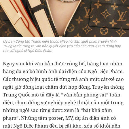
Ủy ban Công tác Thanh niên thuộc Hiệp hội Sản xuất phim truyền hình
Trung Quốc từng ra văn bản quyết định yêu cầu các đơn vị tạm dừng hợp
tác với nghệ sĩ Ngô Diệc Phàm
Ngay sau khi văn bản được công bố, hàng loạt nhãn
hàng đã gỡ bỏ hình ảnh đại diện của Ngô Diệc Phàm.
Các thương hiệu quốc tế từng trả anh mức cát-xê cao
ngất giờ đồng loạt chấm dứt hợp đồng. Truyền thông
Trung Quốc mô tả đây là “văn bản phong sát” toàn
diện, chặn đứng sự nghiệp nghệ thuật của một trong
những ngôi sao từng được xem là “bất khả xâm
phạm”. Những tấm poster, MV, dự án điện ảnh có
mặt Ngô Diệc Phàm đều bị cất kho, xóa sổ khỏi nền