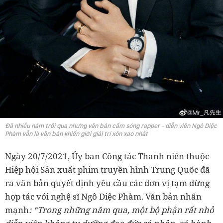
Đã nhiều năm trôi qua nhưng văn bản cấm sóng rapper - diễn viên Ngô Diệc
Phàm vẫn là văn bản khiến giới giải trí xôn xao nhất
Ngày 20/7/2021, Ủy ban Công tác Thanh niên thuộc
Hiệp hội Sản xuất phim truyền hình Trung Quốc đã
ra văn bản quyết định yêu cầu các đơn vị tạm dừng
hợp tác với nghệ sĩ Ngô Diệc Phàm. Văn bản nhấn
mạnh
: “Trong những năm qua, một bộ phận rất nhỏ