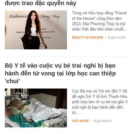
được trao đặc quyền này
Từng sở hữu hợp đồng "Friend
of the House" cùng Dior năm
2013, Mai Phương Thúy là mỹ
nhân Việt đầu tiên nhận chuỗi…
BEAUTY & FASHION
-
6 giờ trước
Bộ Y tế vào cuộc vụ bé trai nghi bị bạo
hành đến tử vong tại lớp học can thiệp
'chui'
Cục Bà mẹ và Trẻ em (Bộ Y tế)
đề nghị Sở Y tế tỉnh Thanh Hóa
phối hợp làm rõ vụ bé trai gần 3
tuổi nghi bị bạo hành dẫn đến
tử…
SỨC KHỎE
-
6 giờ trước