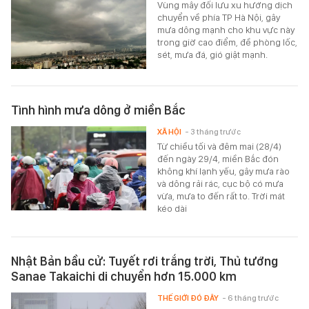
Vùng mây đối lưu xu hướng dịch
chuyển về phía TP Hà Nội, gây
mưa dông mạnh cho khu vực này
trong giờ cao điểm, đề phòng lốc,
sét, mưa đá, gió giật mạnh.
Tình hình mưa dông ở miền Bắc
XÃ HỘI
- 3 tháng trước
Từ chiều tối và đêm mai (28/4)
đến ngày 29/4, miền Bắc đón
không khí lạnh yếu, gây mưa rào
và dông rải rác, cục bộ có mưa
vừa, mưa to đến rất to. Trời mát
kéo dài
Nhật Bản bầu cử: Tuyết rơi trắng trời, Thủ tướng
Sanae Takaichi di chuyển hơn 15.000 km
THẾ GIỚI ĐÓ ĐÂY
- 6 tháng trước