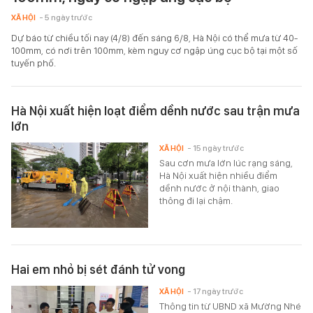
XÃ HỘI
- 5 ngày trước
Dự báo từ chiều tối nay (4/8) đến sáng 6/8, Hà Nội có thể mưa từ 40-
100mm, có nơi trên 100mm, kèm nguy cơ ngập úng cục bộ tại một số
tuyến phố.
Hà Nội xuất hiện loạt điểm dềnh nước sau trận mưa
lớn
XÃ HỘI
- 15 ngày trước
Sau cơn mưa lớn lúc rạng sáng,
Hà Nội xuất hiện nhiều điểm
dềnh nước ở nội thành, giao
thông đi lại chậm.
Hai em nhỏ bị sét đánh tử vong
XÃ HỘI
- 17 ngày trước
Thông tin từ UBND xã Mường Nhé