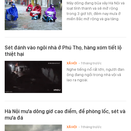
Mây dông đang bủa vây Hà Nội và
loạt tỉnh thành và sẽ mở rộng
trong 3 giờ tới, đêm nay mưa ở
miền Bắc mở rộng và gia tăng.
Sét đánh vào ngôi nhà ở Phú Thọ, hàng xóm tiết lộ
thiệt hại
XÃ HỘI
- 1 tháng trước
Nghe tiếng nổ rất lớn, người đàn
ông đang ngồi trong nhà vội vã
lao ra ngoài.
Hà Nội mưa dông giờ cao điểm, đề phòng lốc, sét và
mưa đá
XÃ HỘI
- 1 tháng trước