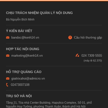
CHỊU TRÁCH NHIỆM QUẢN LÝ NỘI DUNG
Bà Nguyễn Bích Minh
Ý KIẾN BÀI VIẾT
bandoc@kenh14.vn
Câu hỏi thường gặp
HỢP TÁC NỘI DUNG
marketing@kenh14.vn
024 7309 5555
HỖ TRỢ QUẢNG CÁO
giaitrixahoi@admicro.vn
02473007108
TRỤ SỞ HÀ NỘI
Tầng 21, Tòa nhà Center Building, Hapulico Complex, Số 01, phố
Nguyễn Huy Tưởng, phường Thanh Xuân, thành phố Hà Nội