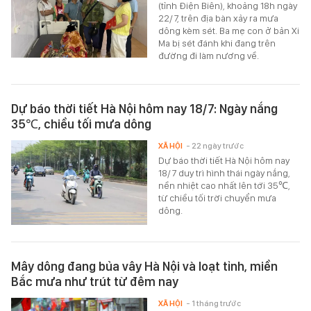
(tỉnh Điện Biên), khoảng 18h ngày
22/7, trên địa bàn xảy ra mưa
dông kèm sét. Ba mẹ con ở bản Xi
Ma bị sét đánh khi đang trên
đường đi làm nương về.
Dự báo thời tiết Hà Nội hôm nay 18/7: Ngày nắng
35℃, chiều tối mưa dông
XÃ HỘI
- 22 ngày trước
Dự báo thời tiết Hà Nội hôm nay
18/7 duy trì hình thái ngày nắng,
nền nhiệt cao nhất lên tới 35℃,
từ chiều tối trời chuyển mưa
dông.
Mây dông đang bủa vây Hà Nội và loạt tỉnh, miền
Bắc mưa như trút từ đêm nay
XÃ HỘI
- 1 tháng trước