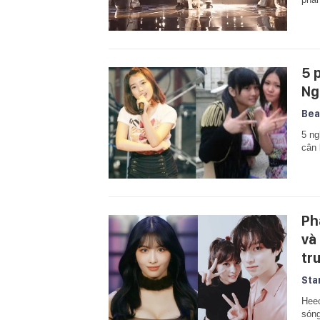
5 
Ng
Bea
5 ng
cân 
Ph
và
tr
Sta
Heec
sóng