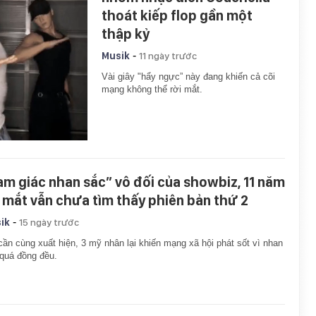
thoát kiếp flop gần một
thập kỷ
-
Musik
11 ngày trước
Vài giây "hẩy ngực” này đang khiến cả cõi
mạng không thể rời mắt.
am giác nhan sắc” vô đối của showbiz, 11 năm
 mắt vẫn chưa tìm thấy phiên bản thứ 2
-
ik
15 ngày trước
cần cùng xuất hiện, 3 mỹ nhân lại khiến mạng xã hội phát sốt vì nhan
quá đồng đều.