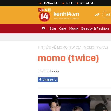
EMAGAZINE
ID.14
SHOWLIVE
3
Star
Ciné
Musik
Beauty & Fashion
TIN TỨC VỀ MOMO (TWICE) - MOMO (TWICE)
momo (twice)
momo (twice)
Chia sẻ
0