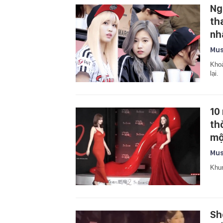
Ng
th
nh
Mus
Khoả
lại.
10
th
mộ
Mus
Khun
Sh