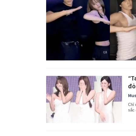
“T
đỏ
Mus
Chỉ 
sắc 