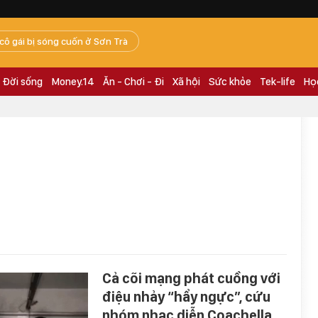
 cô gái bị sóng cuốn ở Sơn Trà
Đời sống
Money.14
Ăn - Chơi - Đi
Xã hội
Sức khỏe
Tek-life
Họ
Cả cõi mạng phát cuồng với
điệu nhảy “hẩy ngực”, cứu
nhóm nhạc diễn Coachella