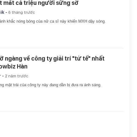
t mắt cả triệu người sững sờ
-
ik
6 tháng trước
nh khắc nóng bỏng của nữ ca sĩ này khiến MXH dậy sóng.
ỡ ngàng về công ty giải trí "tử tế" nhất
owbiz Hàn
-
r
2 năm trước
g mặt trái của công ty này đang dần bị đưa ra ánh sáng.