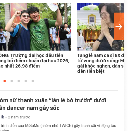
NG: Trường đại học đầu tiên
Tang lễ nam ca sĩ 8X đượ
ng bố điểm chuẩn đại học 2026,
tử vong dưới sống: Mẹ gi
o nhất 26,98 điểm
gái khóc nghẹn, dàn sao 
đến tiễn biệt
óm nữ thanh xuân “lăn lê bò trườn" dưới
ân dancer nam gây sốc
-
ik
2 năm trước
trình diễn của MiSaMo (nhóm nhỏ TWICE) gây tranh cãi vì động tác
n cảm.