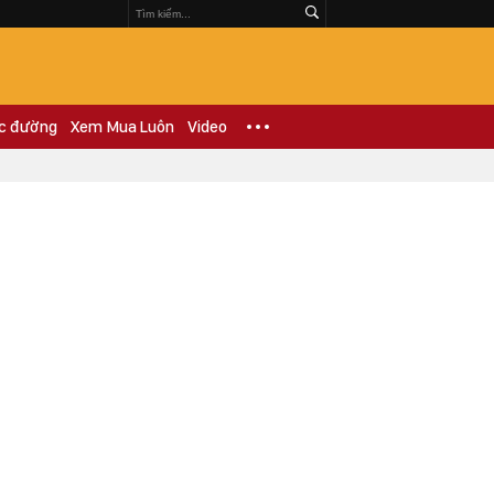
c đường
Xem Mua Luôn
Video