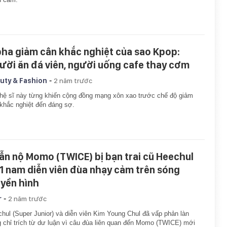
pha giảm cân khắc nghiệt của sao Kpop:
ười ăn đá viên, người uống cafe thay cơm
-
uty & Fashion
2 năm trước
hệ sĩ này từng khiến cộng đồng mạng xôn xao trước chế độ giảm
khắc nghiệt đến đáng sợ.
ẫn nộ Momo (TWICE) bị bạn trai cũ Heechul
 1 nam diễn viên đùa nhạy cảm trên sóng
uyền hình
-
r
2 năm trước
hul (Super Junior) và diễn viên Kim Young Chul đã vấp phản làn
 chỉ trích từ dư luận vì câu đùa liên quan đến Momo (TWICE) mới