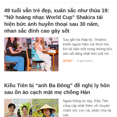
49 tuổi vẫn trẻ đẹp, xuân sắc như thủa 19:
"Nữ hoàng nhạc World Cup" Shakira tái
hiện bức ảnh huyền thoại sau 30 năm,
nhan sắc đỉnh cao gây sốt
Sau gần ba thập kỷ, Shakira
khiến người hâm mộ thích thú
khi tái hiện một trong những bức
ảnh nổi tiếng nhất thời tuổi trẻ.…
SPORT
-
6 giờ trước
Kiều Tiên bị “anh Ba Đông” đề nghị ly hôn
sau ồn ào cạch mặt mẹ chồng Hàn
Ngoài thông tin này, Kiều Tiên
cũng cập nhật thêm về chuyện
chăm sóc con cái, phân chia tài
sản.