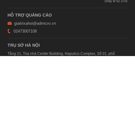
HỖ TRỢ QUẢNG CÁO
giaitrixahoi@admicro.vn
02473007108
TRỤ SỞ HÀ NỘI
Tầng 21, Tòa nhà Center Building, Hapulico Complex, Số 01, phố
Nguyễn Huy Tưởng, phường Thanh Xuân, thành phố Hà Nội
TRỤ SỞ TP.HỒ CHÍ MINH
Tầng 4, Tòa nhà 123, số 127 Võ Văn Tần, Phường Xuân Hòa, TPHCM
Giấy phép thiết lập trang thông tin điện tử tổng hợp trên mạng số
2215/GP-TTĐT do Sở Thông tin và Truyền thông Hà Nội cấp ngày 10
tháng 4 năm 2019
© Copyright 2007 - 2026 – Công ty Cổ phần VCCorp