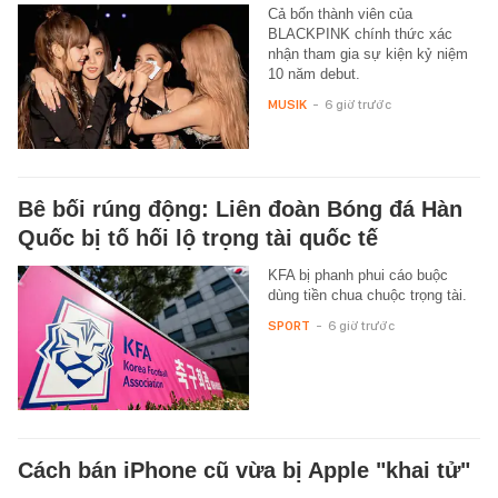
Cả bốn thành viên của
BLACKPINK chính thức xác
nhận tham gia sự kiện kỷ niệm
10 năm debut.
MUSIK
-
6 giờ trước
Bê bối rúng động: Liên đoàn Bóng đá Hàn
Quốc bị tố hối lộ trọng tài quốc tế
KFA bị phanh phui cáo buộc
dùng tiền chua chuộc trọng tài.
SPORT
-
6 giờ trước
Cách bán iPhone cũ vừa bị Apple "khai tử"