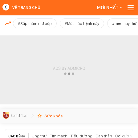
MỚI NHẤT
VỀ TRANG CHỦ
MỚI NHẤT
#Sắp mâm mở bếp
#Mùa nào bệnh nấy
#mẹo hay thử
Xem thêm
Sức khỏe
Ung thư
Tim mạch
Tiểu đường
Gan thận
Cơ xương k
CÁC BỆNH