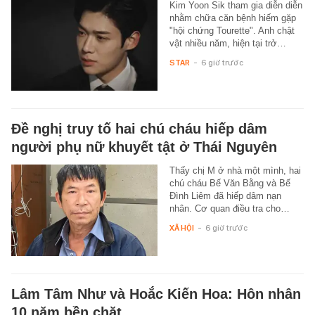
Kim Yoon Sik tham gia diễn diễn
nhằm chữa căn bệnh hiếm gặp
"hội chứng Tourette". Anh chật
vật nhiều năm, hiện tại trở…
STAR
-
6 giờ trước
Đề nghị truy tố hai chú cháu hiếp dâm
người phụ nữ khuyết tật ở Thái Nguyên
Thấy chị M ở nhà một mình, hai
chú cháu Bế Văn Bằng và Bế
Đình Liêm đã hiếp dâm nạn
nhân. Cơ quan điều tra cho…
XÃ HỘI
-
6 giờ trước
Lâm Tâm Như và Hoắc Kiến Hoa: Hôn nhân
10 năm bền chặt