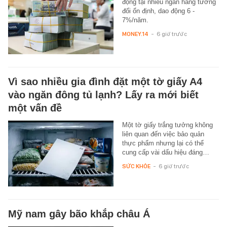
động tại nhiều ngân hàng tương
đối ổn định, dao động 6 -
7%/năm.
MONEY.14
-
6 giờ trước
Vì sao nhiều gia đình đặt một tờ giấy A4
vào ngăn đông tủ lạnh? Lấy ra mới biết
một vấn đề
Một tờ giấy trắng tưởng không
liên quan đến việc bảo quản
thực phẩm nhưng lại có thể
cung cấp vài dấu hiệu đáng…
SỨC KHỎE
-
6 giờ trước
Mỹ nam gây bão khắp châu Á