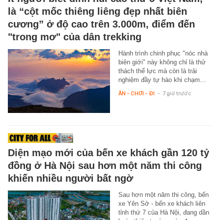
là “cột mốc thiêng liêng đẹp nhất biên
cương” ở độ cao trên 3.000m, điểm đến
"trong mơ" của dân trekking
Hành trình chinh phục "nóc nhà
biên giới" này không chỉ là thử
thách thể lực mà còn là trải
nghiệm đầy tự hào khi chạm…
ĂN - CHƠI - ĐI
-
7 giờ trước
Diện mạo mới của bến xe khách gần 120 tỷ
đồng ở Hà Nội sau hơn một năm thi công
khiến nhiều người bất ngờ
Sau hơn một năm thi công, bến
xe Yên Sở - bến xe khách liên
tỉnh thứ 7 của Hà Nội, đang dần