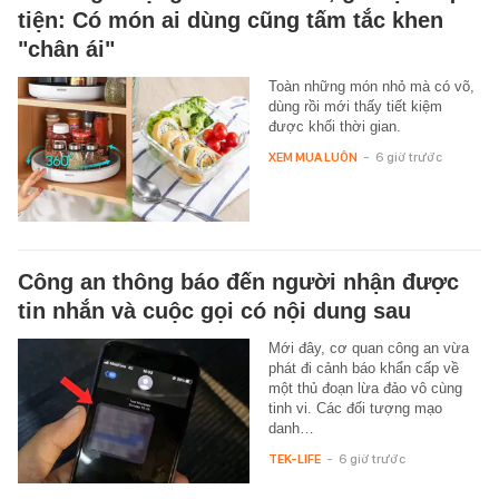
tiện: Có món ai dùng cũng tấm tắc khen
"chân ái"
Toàn những món nhỏ mà có võ,
dùng rồi mới thấy tiết kiệm
được khối thời gian.
XEM MUA LUÔN
-
6 giờ trước
Công an thông báo đến người nhận được
tin nhắn và cuộc gọi có nội dung sau
Mới đây, cơ quan công an vừa
phát đi cảnh báo khẩn cấp về
một thủ đoạn lừa đảo vô cùng
tinh vi. Các đối tượng mạo
danh…
TEK-LIFE
-
6 giờ trước