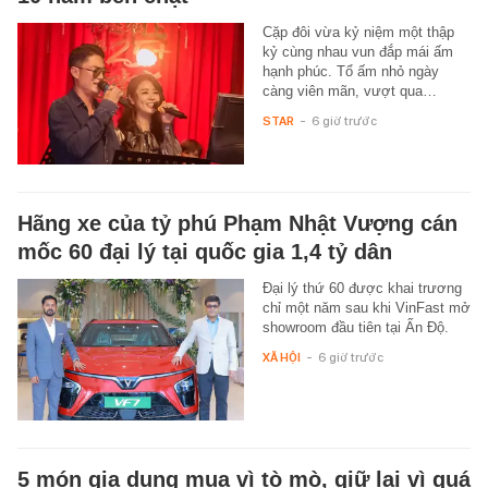
Cặp đôi vừa kỷ niệm một thập
kỷ cùng nhau vun đắp mái ấm
hạnh phúc. Tổ ấm nhỏ ngày
càng viên mãn, vượt qua…
STAR
-
6 giờ trước
Hãng xe của tỷ phú Phạm Nhật Vượng cán
mốc 60 đại lý tại quốc gia 1,4 tỷ dân
Đại lý thứ 60 được khai trương
chỉ một năm sau khi VinFast mở
showroom đầu tiên tại Ấn Độ.
XÃ HỘI
-
6 giờ trước
5 món gia dụng mua vì tò mò, giữ lại vì quá