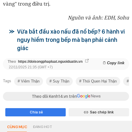
vàng" trong điều trị.
Nguồn và ảnh: EDH, Sohu
Vừa bắt đầu xào nấu đã nổ bếp? 6 hành vi
nguy hiểm trong bếp mà bạn phải cảnh
giác
Theo
https://doisongphapluat.nguoiduatin.vn
Copy link
22/11/2025 21:35 (GMT +7)
Tags
Viêm Thận
Suy Thận
Thói Quen Hại Thận
L
Theo dõi Kenh14.vn trên
Chia sẻ
Sao chép link
CÙNG MỤC
ĐANG HOT