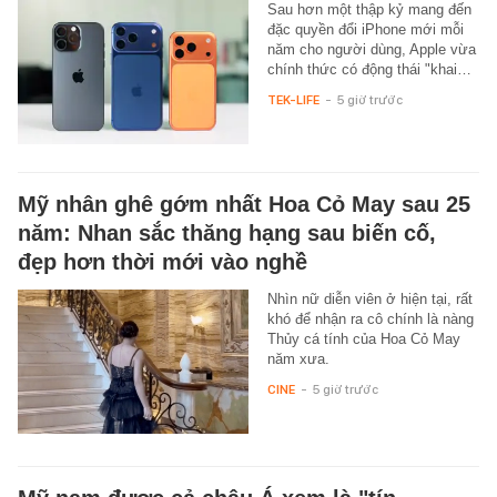
Sau hơn một thập kỷ mang đến
đặc quyền đổi iPhone mới mỗi
năm cho người dùng, Apple vừa
chính thức có động thái "khai…
TEK-LIFE
-
5 giờ trước
Mỹ nhân ghê gớm nhất Hoa Cỏ May sau 25
năm: Nhan sắc thăng hạng sau biến cố,
đẹp hơn thời mới vào nghề
Nhìn nữ diễn viên ở hiện tại, rất
khó để nhận ra cô chính là nàng
Thủy cá tính của Hoa Cỏ May
năm xưa.
CINE
-
5 giờ trước