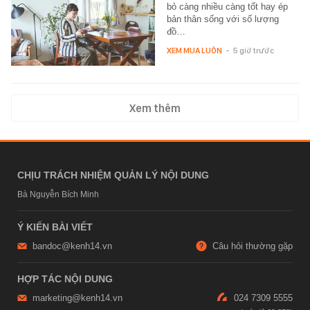
bỏ càng nhiều càng tốt hay ép
bản thân sống với số lượng
đồ…
XEM MUA LUÔN
-
5 giờ trước
Xem thêm
CHỊU TRÁCH NHIỆM QUẢN LÝ NỘI DUNG
Bà Nguyễn Bích Minh
Ý KIẾN BÀI VIẾT
bandoc@kenh14.vn
Câu hỏi thường gặp
HỢP TÁC NỘI DUNG
marketing@kenh14.vn
024 7309 5555