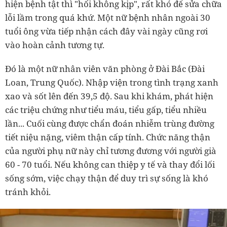
hiện bệnh tật thì "hối không kịp", rất khó để sửa chữa
lỗi lầm trong quá khứ. Một nữ bệnh nhân ngoài 30
tuổi ông vừa tiếp nhận cách đây vài ngày cũng rơi
vào hoàn cảnh tương tự.
Đó là một nữ nhân viên văn phòng ở Đài Bắc (Đài
Loan, Trung Quốc). Nhập viện trong tình trạng xanh
xao và sốt lên đến 39,5 độ. Sau khi khám, phát hiện
các triệu chứng như tiểu máu, tiểu gấp, tiểu nhiều
lần... Cuối cùng được chẩn đoán nhiễm trùng đường
tiết niệu nặng, viêm thận cấp tính. Chức năng thận
của người phụ nữ này chỉ tương đương với người già
60 - 70 tuổi. Nếu không can thiệp y tế và thay đổi lối
sống sớm, việc chạy thận để duy trì sự sống là khó
tránh khỏi.