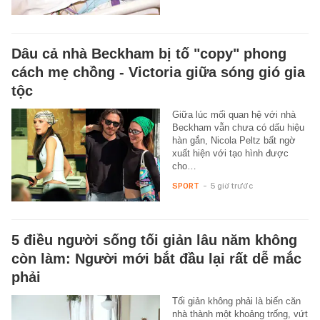
Dâu cả nhà Beckham bị tố "copy" phong
cách mẹ chồng - Victoria giữa sóng gió gia
tộc
Giữa lúc mối quan hệ với nhà
Beckham vẫn chưa có dấu hiệu
hàn gắn, Nicola Peltz bất ngờ
xuất hiện với tạo hình được
cho…
SPORT
-
5 giờ trước
5 điều người sống tối giản lâu năm không
còn làm: Người mới bắt đầu lại rất dễ mắc
phải
Tối giản không phải là biến căn
nhà thành một khoảng trống, vứt