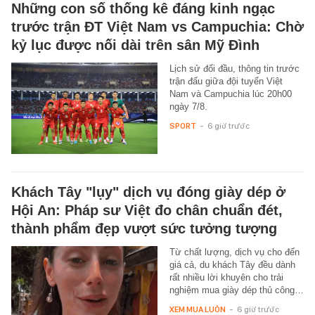
Những con số thống kê đáng kinh ngạc
trước trận ĐT Việt Nam vs Campuchia: Chờ
kỷ lục được nối dài trên sân Mỹ Đình
Lịch sử đối đầu, thông tin trước
trận đấu giữa đội tuyển Việt
Nam và Campuchia lúc 20h00
ngày 7/8.
SPORT
-
6 giờ trước
Khách Tây "lụy" dịch vụ đóng giày dép ở
Hội An: Pháp sư Việt đo chân chuẩn đét,
thành phẩm đẹp vượt sức tưởng tượng
Từ chất lượng, dịch vụ cho đến
giá cả, du khách Tây đều dành
rất nhiều lời khuyên cho trải
nghiệm mua giày dép thủ công…
XEM MUA LUÔN
-
6 giờ trước