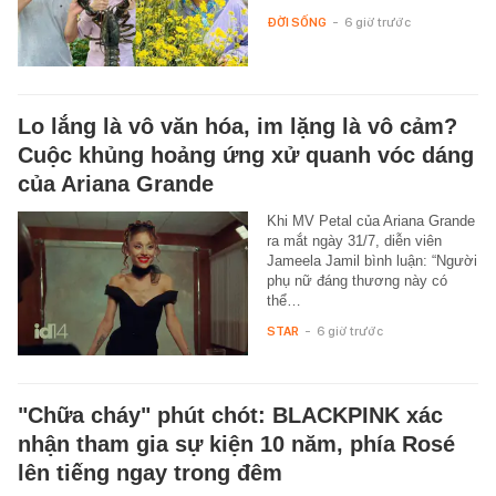
ĐỜI SỐNG
-
6 giờ trước
Lo lắng là vô văn hóa, im lặng là vô cảm?
Cuộc khủng hoảng ứng xử quanh vóc dáng
của Ariana Grande
Khi MV Petal của Ariana Grande
ra mắt ngày 31/7, diễn viên
Jameela Jamil bình luận: “Người
phụ nữ đáng thương này có
thể…
STAR
-
6 giờ trước
"Chữa cháy" phút chót: BLACKPINK xác
nhận tham gia sự kiện 10 năm, phía Rosé
lên tiếng ngay trong đêm