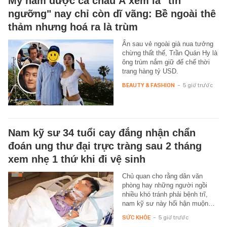
Mỹ nam được cả châu Á xem là "tín
ngưỡng" nay chỉ còn dĩ vãng: Bề ngoài thê
thảm nhưng hoá ra là trùm
Ẩn sau vẻ ngoài già nua tưởng
chừng thất thế, Trần Quán Hy là
ông trùm nắm giữ đế chế thời
trang hàng tỷ USD.
BEAUTY & FASHION
-
5 giờ trước
Nam kỹ sư 34 tuổi cay đắng nhận chẩn
đoán ung thư đại trực tràng sau 2 tháng
xem nhẹ 1 thứ khi đi vệ sinh
Chủ quan cho rằng dân văn
phòng hay những người ngồi
nhiều khó tránh phải bệnh trĩ,
nam kỹ sư này hối hận muộn…
SỨC KHỎE
-
5 giờ trước