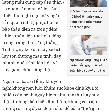
lượng máu cung cấp đến thận -
cơ quan cần máu để lọc. Sự
Vừa bắt đầu xào nấu đã
thiếu hụt nghỉ ngơi này ngăn
nổ bếp? 6 hành vi nguy
cản quá trình tự phục hồi tế
hiểm trong bếp mà bạn
phải cảnh giác
bào thận diễn ra trong đêm,
khiến thận liên tục hoạt động
trong trạng thái căng thẳng.
Tình trạng kéo dài này sẽ tích
lũy tổn thương mạn tính, đẩy
Người đàn ông uống 1,5 lít
nhanh quá trình lão hóa và
rượu mỗi ngày phải cắt
suy giảm chức năng thận.
toàn bộ dạ dày vì ung thư
Ngoài ra, bác sĩ Hồng khuyến
nghị không nên lười khám sức khỏe định kỳ. Bởi
nhiều căn bệnh nguy hiểm như ung thư hay suy
thận thường diễn biến âm thầm, không có triệu
chứng rõ ràng ở giai đoạn đầu, dễ bỏ lỡ "thời gian