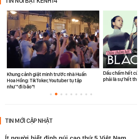
TIN NỔI BẬT KÊNH14
Dấu chấm hết củ
Khung cảnh giật mình trước nhà Huấn
phải là sự hết thờ
Hoa Hồng: TikToker, Youtuber tụ tập
như "đi bão"!
TIN MỚI CẬP NHẬT
Ít người biết đỉnh núi cao thứ 5 Việt Nam,