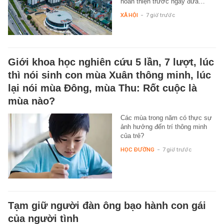
hoàn thiện trước ngày đưa…
XÃ HỘI
-
7 giờ trước
Giới khoa học nghiên cứu 5 lần, 7 lượt, lúc
thì nói sinh con mùa Xuân thông minh, lúc
lại nói mùa Đông, mùa Thu: Rốt cuộc là
mùa nào?
Các mùa trong năm có thực sự
ảnh hưởng đến trí thông minh
của trẻ?
HỌC ĐƯỜNG
-
7 giờ trước
Tạm giữ người đàn ông bạo hành con gái
của người tình