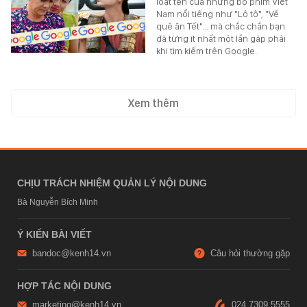
loạt tên của những bộ phim Việt
Nam nổi tiếng như "Lô tô", "Về
quê ăn Tết"... mà chắc chắn bạn
đã từng ít nhất một lần gặp phải
khi tìm kiếm trên Google.
Xem thêm
CHỊU TRÁCH NHIỆM QUẢN LÝ NỘI DUNG
Bà Nguyễn Bích Minh
Ý KIẾN BÀI VIẾT
bandoc@kenh14.vn
Câu hỏi thường gặp
HỢP TÁC NỘI DUNG
marketing@kenh14.vn
024 7309 5555