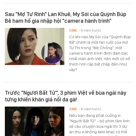
Sau "Mợ Tư Rình" Lan Khuê, My Sói của Quỳnh Búp
Bê ham hố gia nhập hội "camera hành trình"
CINE
- 8 năm trước
Có khi nào My Sói của "Quỳnh Búp
Bê" chính là một fan ruột của mợ
Tư Thì trong "Mẹ Chồng", một
camera hành trình đình đám bậc
nhất màn ảnh Việt, nên mới có sở
thích rình rập bất chấp đến như
vậy?
Trước "Người Bất Tử", 3 phim Việt về bùa ngải này
từng khiến khán giả nổi da gà!
CINE
- 8 năm trước
Nếu bạn đang phát cuồng vì
"Người Bất Tử" - bộ phim tâm linh
về câu chuyện bùa ngải thì 3 dự
án thú vị không kém khác có thể