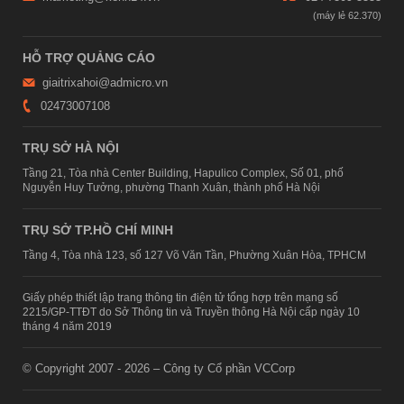
HỖ TRỢ QUẢNG CÁO
giaitrixahoi@admicro.vn
02473007108
TRỤ SỞ HÀ NỘI
Tầng 21, Tòa nhà Center Building, Hapulico Complex, Số 01, phố
Nguyễn Huy Tưởng, phường Thanh Xuân, thành phố Hà Nội
TRỤ SỞ TP.HỒ CHÍ MINH
Tầng 4, Tòa nhà 123, số 127 Võ Văn Tần, Phường Xuân Hòa, TPHCM
Giấy phép thiết lập trang thông tin điện tử tổng hợp trên mạng số
2215/GP-TTĐT do Sở Thông tin và Truyền thông Hà Nội cấp ngày 10
tháng 4 năm 2019
© Copyright 2007 - 2026 – Công ty Cổ phần VCCorp