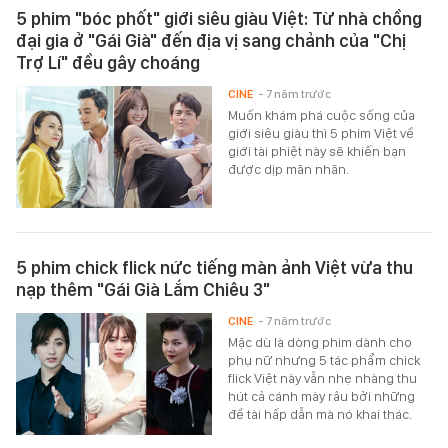
5 phim "bóc phốt" giới siêu giàu Việt: Từ nhà chồng
đại gia ở "Gái Già" đến địa vị sang chảnh của "Chị
Trợ Lí" đều gây choáng
CINE
- 7 năm trước
Muốn khám phá cuộc sống của
giới siêu giàu thì 5 phim Việt về
giới tài phiệt này sẽ khiến bạn
được dịp mãn nhãn.
5 phim chick flick nức tiếng màn ảnh Việt vừa thu
nạp thêm "Gái Già Lắm Chiêu 3"
CINE
- 7 năm trước
Mặc dù là dòng phim dành cho
phụ nữ nhưng 5 tác phẩm chick
flick Việt này vẫn nhẹ nhàng thu
hút cả cánh mày râu bởi những
đề tài hấp dẫn mà nó khai thác.