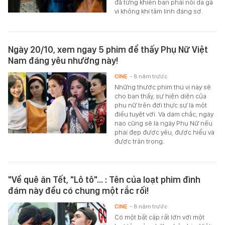
đã từng khiến bạn phải nổi da gà
vì không khí tâm linh đáng sợ.
Ngày 20/10, xem ngay 5 phim để thấy Phụ Nữ Việt
Nam đáng yêu nhường này!
CINE
- 8 năm trước
Những thước phim thú vị này sẽ
cho bạn thấy, sự hiện diện của
phụ nữ trên đời thực sự là một
điều tuyệt vời. Và dám chắc, ngày
nào cũng sẽ là ngày Phụ Nữ nếu
phái đẹp được yêu, được hiểu và
được trân trọng.
"Về quê ăn Tết, "Lô tô"... : Tên của loạt phim đình
đám này đều có chung một rắc rối!
CINE
- 8 năm trước
Có một bất cập rất lớn với một