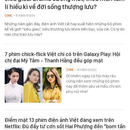
lí hiếu kì về đời sống thượng lưu?
CINE
- 6 năm trước
Những năm gần đây, điện ảnh Việt rất hay xuất hiện những bộ phim
kể về giới “siêu giàu”, siêu thượng lưu khoe tiền bạc, của cải. Có lý do
nào cho trào lưu này?
7 phim chick-flick Việt chỉ có trên Galaxy Play: Hội
chị đại Mỹ Tâm - Thanh Hằng đều góp mặt
CINE
- 6 năm trước
Dĩ nhiên ngay cả hội mày râu
cũng nên xem những bộ phim
này để thêm yêu và hiểu chị em
phụ nữ nhé!
Điểm mặt 13 phim điện ảnh Việt đáng xem trên
Netflix: Đủ đầy từ cơn sốt Hai Phượng đến "bom tấn