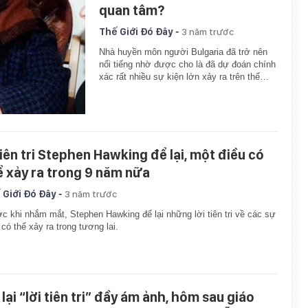
quan tâm?
-
Thế Giới Đó Đây
3 năm trước
Nhà huyền môn người Bulgaria đã trở nên
nổi tiếng nhờ được cho là đã dự đoán chính
xác rất nhiều sự kiện lớn xảy ra trên thế…
tiên tri Stephen Hawking để lại, một điều có
ể xảy ra trong 9 năm nữa
-
 Giới Đó Đây
3 năm trước
c khi nhắm mắt, Stephen Hawking để lại những lời tiên tri về các sự
 có thể xảy ra trong tương lai.
lại “lời tiên tri” đầy ám ảnh, hôm sau giáo