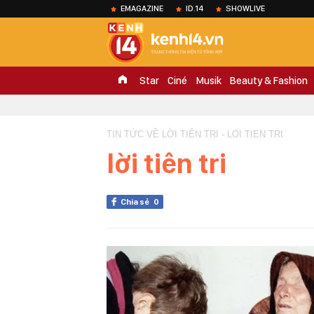
EMAGAZINE
ID.14
SHOWLIVE
Star
Ciné
Musik
Beauty & Fashion
TIN TỨC VỀ LỜI TIÊN TRI - LOI TIEN TRI
lời tiên tri
Chia sẻ
0