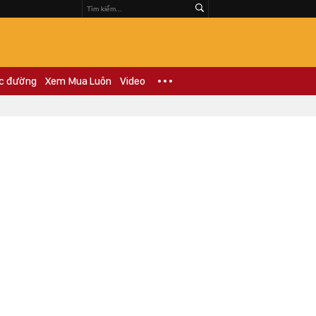
c đường
Xem Mua Luôn
Video