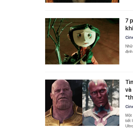
7 p
kh
Cin
Nhữn
định
Tìm
và
"t
Cin
Một 
tiết
Ultr