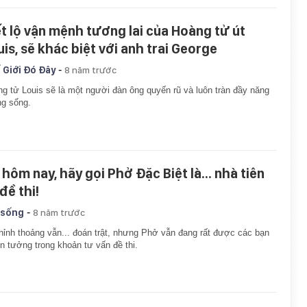
ết lộ vận mệnh tương lai của Hoàng tử út
uis, sẽ khác biệt với anh trai George
-
 Giới Đó Đây
8 năm trước
g tử Louis sẽ là một người đàn ông quyến rũ và luôn tràn đầy năng
g sống.
 hôm nay, hãy gọi Phở Đặc Biệt là... nhà tiên
 đề thi!
-
 sống
8 năm trước
hỉnh thoảng vẫn... đoán trật, nhưng Phở vẫn đang rất được các bạn
tin tưởng trong khoản tư vấn đề thi.