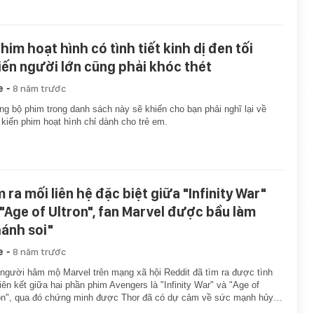
him hoạt hình có tình tiết kinh dị đen tối
iến người lớn cũng phải khóc thét
-
e
8 năm trước
g bộ phim trong danh sách này sẽ khiến cho bạn phải nghĩ lại về
 kiến phim hoạt hình chỉ dành cho trẻ em.
 ra mối liên hệ đặc biệt giữa "Infinity War"
 "Age of Ultron", fan Marvel được bầu làm
hánh soi"
-
e
8 năm trước
người hâm mộ Marvel trên mạng xã hội Reddit đã tìm ra được tình
 liên kết giữa hai phần phim Avengers là "Infinity War" và "Age of
on", qua đó chứng minh được Thor đã có dự cảm về sức mạnh hủy…