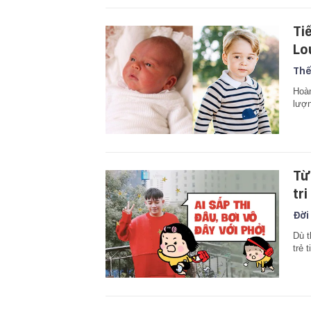
Ti
Lo
Thế
Hoàn
lượn
Từ
tri
Đời
Dù t
trẻ 