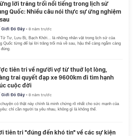
ững lời trăng trối nổi tiếng trong lịch sử
ung Quốc: Nhiều câu nói thực sự ứng nghiệm
 sau
-
 Giới Đó Đây
8 năm trước
Tử Tư, Lưu Bị, Bạch Khởi... là những nhân vật trong lịch sử của
g Quốc từng để lại lời trăng trối mà về sau, hậu thế càng ngẫm càng
 đúng.
ợc tiên tri về người vợ từ thuở lọt lòng,
àng trai quyết đạp xe 9600km đi tìm hạnh
úc cuộc đời
-
 Giới Đó Đây
8 năm trước
chuyện có thật này chính là minh chứng rõ nhất cho sức mạnh của
 yêu: chỉ cần người ta yêu nhau, không gì là không thể.
ời tiên tri "đúng đến khó tin" về các sự kiện