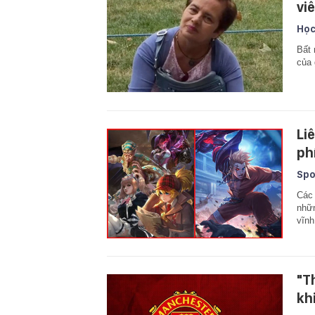
vi
Học
Bất 
của 
Li
ph
Spo
Các 
nhữn
vĩnh
"T
kh