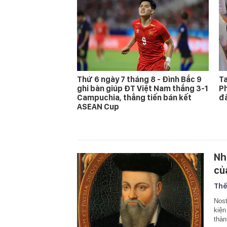
Thứ 6 ngày 7 tháng 8 - Đình Bắc 9
Ta
ghi bàn giúp ĐT Việt Nam thắng 3-1
Ph
Campuchia, thẳng tiến bán kết
đấ
ASEAN Cup
Nh
củ
Thế
Nost
kiện
thàn