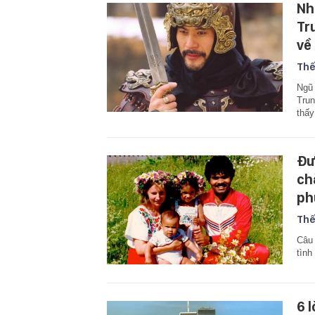
Nh
Tr
về
Thế
Ngũ 
Trun
thấy
Đư
ch
ph
Thế
Câu 
tình
6 l