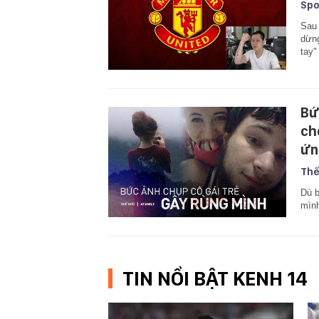
Spo
Sau 
dừng
tay"
Bứ
ch
ứn
Thế
Dù b
mình
TIN NỔI BẬT KENH 14