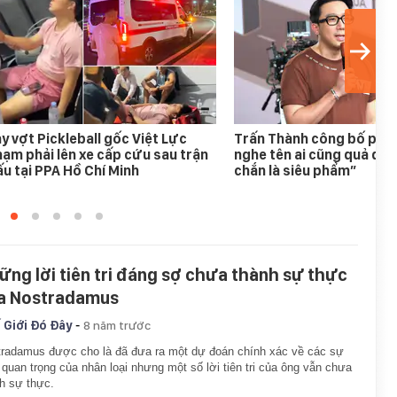
y vợt Pickleball gốc Việt Lực
Trấn Thành công bố phim
ạm phải lên xe cấp cứu sau trận
nghe tên ai cũng quả quy
u tại PPA Hồ Chí Minh
chắn là siêu phẩm”
ững lời tiên tri đáng sợ chưa thành sự thực
a Nostradamus
-
 Giới Đó Đây
8 năm trước
radamus được cho là đã đưa ra một dự đoán chính xác về các sự
 quan trọng của nhân loại nhưng một số lời tiên tri của ông vẫn chưa
h sự thực.