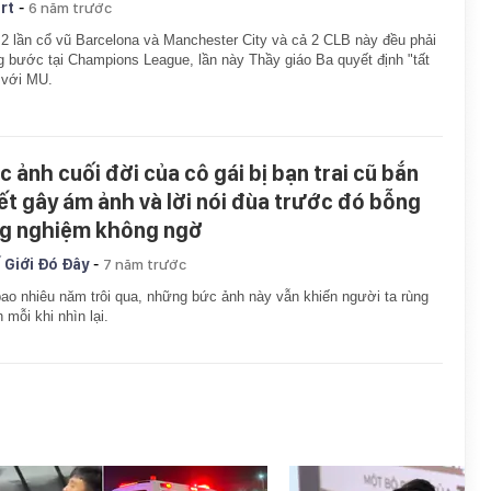
-
rt
6 năm trước
2 lần cổ vũ Barcelona và Manchester City và cả 2 CLB này đều phải
 bước tại Champions League, lần này Thầy giáo Ba quyết định "tất
 với MU.
c ảnh cuối đời của cô gái bị bạn trai cũ bắn
ết gây ám ảnh và lời nói đùa trước đó bỗng
g nghiệm không ngờ
-
 Giới Đó Đây
7 năm trước
ao nhiêu năm trôi qua, những bức ảnh này vẫn khiến người ta rùng
 mỗi khi nhìn lại.