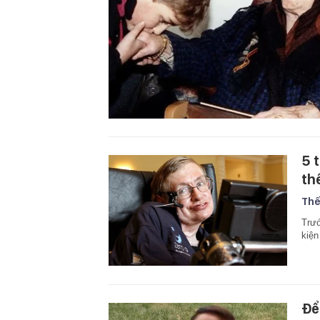
5 
th
Thế
Trướ
kiện
Để 