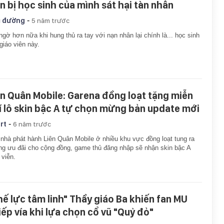
ên bị học sinh của mình sát hại tàn nhẫn
-
 đường
5 năm trước
ngờ hơn nữa khi hung thủ ra tay với nạn nhân lại chính là... học sinh
giáo viên này.
ên Quân Mobile: Garena đồng loạt tặng miễn
í lô skin bậc A tự chọn mừng bản update mới
-
rt
6 năm trước
nhà phát hành Liên Quân Mobile ở nhiều khu vực đồng loạt tung ra
g ưu đãi cho cộng đồng, game thủ đăng nhập sẽ nhận skin bậc A
 viễn.
hế lực tâm linh" Thầy giáo Ba khiến fan MU
iếp vía khi lựa chọn cổ vũ "Quỷ đỏ"