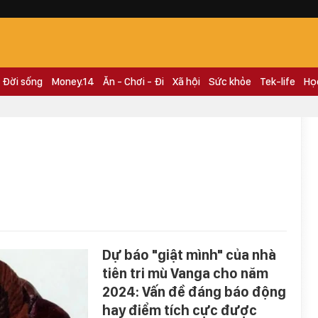
Đời sống
Money.14
Ăn - Chơi - Đi
Xã hội
Sức khỏe
Tek-life
Họ
Dự báo "giật mình" của nhà
tiên tri mù Vanga cho năm
2024: Vấn đề đáng báo động
hay điểm tích cực được