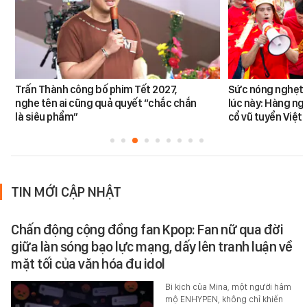
Trấn Thành công bố phim Tết 2027,
Sức nóng nghẹt t
nghe tên ai cũng quả quyết “chắc chắn
lúc này: Hàng ng
là siêu phẩm”
cổ vũ tuyển Việt
TIN MỚI CẬP NHẬT
Chấn động cộng đồng fan Kpop: Fan nữ qua đời
giữa làn sóng bạo lực mạng, dấy lên tranh luận về
mặt tối của văn hóa đu idol
Bi kịch của Mina, một người hâm
mộ ENHYPEN, không chỉ khiến