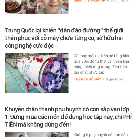
BEAUTY & FASHION
-
6 giờ trước
Trung Quốc lại khiến "dân đào đường" thế giới
thán phục với cỗ máy chưa từng có, sở hữu hai
công nghệ cực độc
Cỗ máy mới dự kiến sẽ tăng hiệu
quả 30% đồng thời cải thiện khả
năng thích ứng trong điều kiện
địa chất phức tạp.
THẾ GIỚI ĐÓ ĐÂY
-
6 giờ trước
Khuyên chân thành phụ huynh có con sắp vào lớp
1: Đừng mua các món đồ dụng học tập này, chỉ PHÍ
TIỀN mà không dùng đến!
Không ít phụ huynh có con sắp