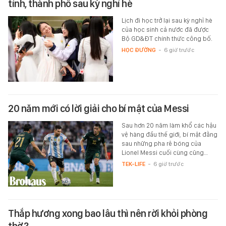
tỉnh, thành phố sau kỳ nghỉ hè
Lịch đi học trở lại sau kỳ nghỉ hè
của học sinh cả nước đã được
Bộ GD&ĐT chính thức công bố.
HỌC ĐƯỜNG
-
6 giờ trước
20 năm mới có lời giải cho bí mật của Messi
Sau hơn 20 năm làm khổ các hậu
vệ hàng đầu thế giới, bí mật đằng
sau những pha rê bóng của
Lionel Messi cuối cùng cũng…
TEK-LIFE
-
6 giờ trước
Thắp hương xong bao lâu thì nên rời khỏi phòng