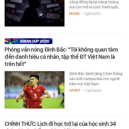
cộng đồng Kpop bàng hoàng
mà còn mở ra cuộc tranh luận…
MUSIK
-
7 giờ trước
Phỏng vấn nóng Đình Bắc: "Tôi không quan tâm
đến danh hiệu cá nhân, tập thể ĐT Việt Nam là
trên hết"
Đình Bắc dành tặng 2 bàn thắng
vào lưới Campuchia cho người
hâm mộ Việt Nam.
SPORT
-
7 giờ trước
CHÍNH THỨC: Lịch đi học trở lại của học sinh 34