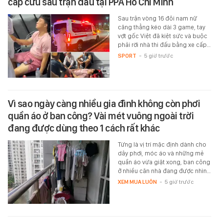
cấp cứu sau trận đấu tại PPA Hồ Chí Minh
Sau trận vòng 16 đôi nam nữ
căng thẳng kéo dài 3 game, tay
vợt gốc Việt đã kiệt sức và buộc
phải rời nhà thi đấu bằng xe cấp…
SPORT
-
5 giờ trước
Vì sao ngày càng nhiều gia đình không còn phơi
quần áo ở ban công? Vài mét vuông ngoài trời
đang được dùng theo 1 cách rất khác
Từng là vị trí mặc định dành cho
dây phơi, móc áo và những mẻ
quần áo vừa giặt xong, ban công
ở nhiều căn nhà đang được nhìn…
XEM MUA LUÔN
-
5 giờ trước