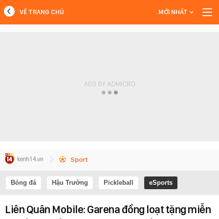
VỀ TRANG CHỦ
MỚI NHẤT
MỚI NHẤT
Xem thêm
Sport
Bóng đá
Hậu Trường
Pickleball
eSports
Liên Quân Mobile: Garena đồng loạt tặng miễn