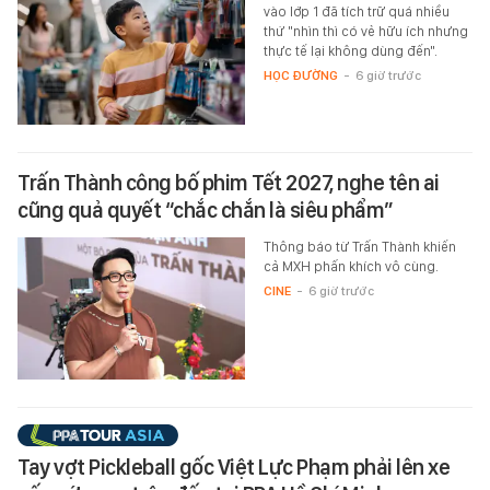
vào lớp 1 đã tích trữ quá nhiều
thứ "nhìn thì có vẻ hữu ích nhưng
thực tế lại không dùng đến".
HỌC ĐƯỜNG
-
6 giờ trước
Trấn Thành công bố phim Tết 2027, nghe tên ai
cũng quả quyết “chắc chắn là siêu phẩm”
Thông báo từ Trấn Thành khiến
cả MXH phấn khích vô cùng.
CINE
-
6 giờ trước
Tay vợt Pickleball gốc Việt Lực Phạm phải lên xe