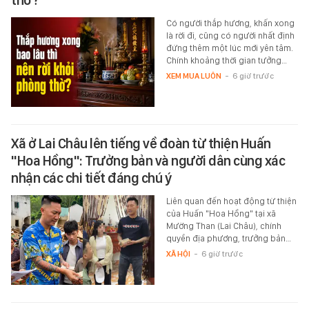
thờ?
Có người thắp hương, khấn xong
là rời đi, cũng có người nhất định
đứng thêm một lúc mới yên tâm.
Chính khoảng thời gian tưởng…
XEM MUA LUÔN
-
6 giờ trước
Xã ở Lai Châu lên tiếng về đoàn từ thiện Huấn
"Hoa Hồng": Trưởng bản và người dân cùng xác
nhận các chi tiết đáng chú ý
Liên quan đến hoạt động từ thiện
của Huấn "Hoa Hồng" tại xã
Mường Than (Lai Châu), chính
quyền địa phương, trưởng bản…
XÃ HỘI
-
6 giờ trước