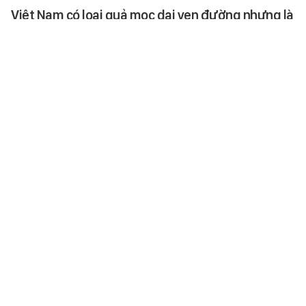
Việt Nam có loại quả mọc dại ven đường nhưng là
"vua bổ thận", dưỡng tóc, chống lão hóa
Ăn tươi, làm mứt, pha nước uống,
nấu cháo... là những gì bạn có
thể làm với loại quả từng bị gắn
liền với đồng quê nhưng giờ
như…
SỨC KHỎE
-
5 giờ trước
Cặp diễn viên phim giờ vàng Việt vừa công khai
yêu đã chốt kèo
Hiện tại, cả hai đang tập trung để
xây dựng căn biệt thự chung.
STAR
-
5 giờ trước