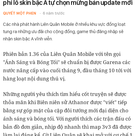
phí lô skin bậc A tự chọn mừng bản update mới
QUYẾT MỘT PHEN
6 năm trước
Các nhà phát hành Liên Quân Mobile ở nhiều khu vực đồng loạt
tung ra những ưu đãi cho cộng đồng, game thủ đăng nhập sẽ
nhận skin bậc A vĩnh viễn.
Phiên bản 1.36 của Liên Quân Mobile với tên gọi
"Ánh Sáng và Bóng Tối" sẽ chuẩn bị được Garena các
nước nâng cấp vào cuối tháng 9, đầu tháng 10 tới với
hàng loạt nội dung thú vị.
Những người yêu thích tìm hiểu cốt truyện sẽ được
thỏa mãn khi Biên niên sử Athanor được "viết" tiếp
bằng sự góp mặt của cặp đôi tướng mới đại diện cho
ánh sáng và bóng tối.
Với người thích các trận đấu có
bản đồ đơn giản, nhịp độ nhanh thì map 3v3 đã được
làm lại đáng kể. Cờ Liên Quân sẽ khai mở với cơ chế 1