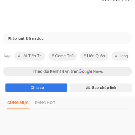
Pháp luật & Bạn đọc
Tags
Lời Tiên Tri
Game Thủ
Liên Quân
Lienquan
Theo dõi Kenh14.vn trên
Chia sẻ
Sao chép link
CÙNG MỤC
ĐANG HOT