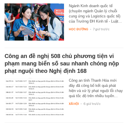
Ngành Kinh doanh quốc tế
(chuyên ngành Quản lý chuỗi
cung ứng và Logistics quốc tế)
của Trường ĐH Kinh tế - Luật…
HỌC ĐƯỜNG
-
7 giờ trước
Công an đề nghị 508 chủ phương tiện vi
phạm mang biển số sau nhanh chóng nộp
phạt nguội theo Nghị định 168
Công an tỉnh Thanh Hóa mới
đây đã công bố kết quả phát
hiện và xử lý phạt nguội lỗi chạy
quá tốc độ trên nhiều tuyến…
XÃ HỘI
-
6 giờ trước