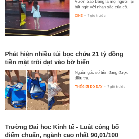
Vườn Sao Băng là mọi người lại
bất ngờ với nhan sắc của cô.
CINE
-
7 giờ trước
Phát hiện nhiều túi bọc chứa 21 tỷ đồng
tiền mặt trôi dạt vào bờ biển
Nguồn gốc số tiền đang được
điều tra.
THẾ GIỚI ĐÓ ĐÂY
-
7 giờ trước
Trường Đại học Kinh tế - Luật công bố
điểm chuẩn, ngành cao nhất 90,01/100