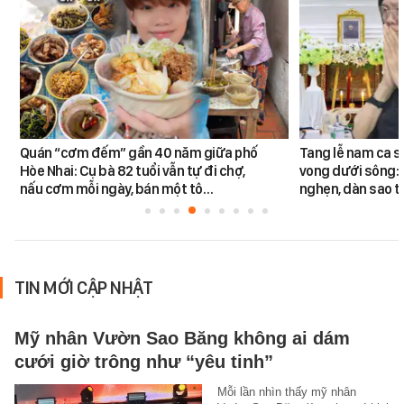
Quán “cơm đếm” gần 40 năm giữa phố
Tang lễ nam ca s
Hòe Nhai: Cụ bà 82 tuổi vẫn tự đi chợ,
vong dưới sông: 
nấu cơm mỗi ngày, bán một tô…
nghẹn, dàn sao t
TIN MỚI CẬP NHẬT
Mỹ nhân Vườn Sao Băng không ai dám
cưới giờ trông như “yêu tinh”
Mỗi lần nhìn thấy mỹ nhân