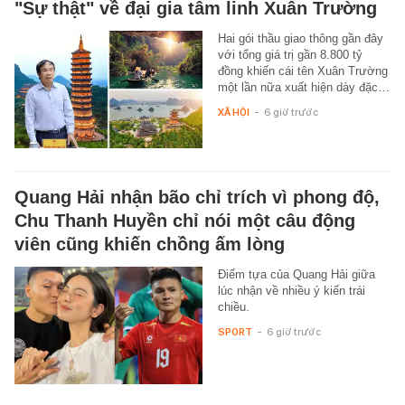
"Sự thật" về đại gia tâm linh Xuân Trường
Hai gói thầu giao thông gần đây
với tổng giá trị gần 8.800 tỷ
đồng khiến cái tên Xuân Trường
một lần nữa xuất hiện dày đặc…
XÃ HỘI
-
6 giờ trước
Quang Hải nhận bão chỉ trích vì phong độ,
Chu Thanh Huyền chỉ nói một câu động
viên cũng khiến chồng ấm lòng
Điểm tựa của Quang Hải giữa
lúc nhận về nhiều ý kiến trái
chiều.
SPORT
-
6 giờ trước