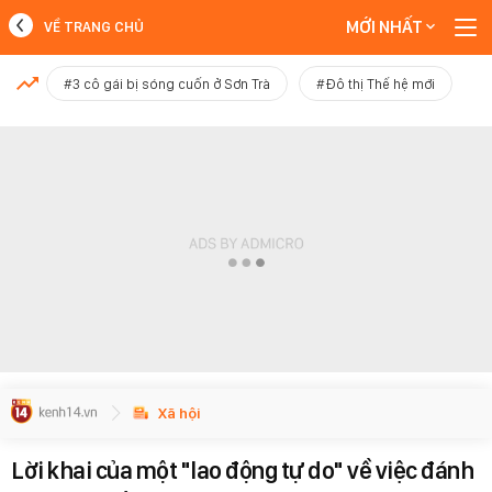
MỚI NHẤT
VỀ TRANG CHỦ
MỚI NHẤT
#3 cô gái bị sóng cuốn ở Sơn Trà
#Đô thị Thế hệ mới
Xem thêm
Xã hội
Lời khai của một "lao động tự do" về việc đánh