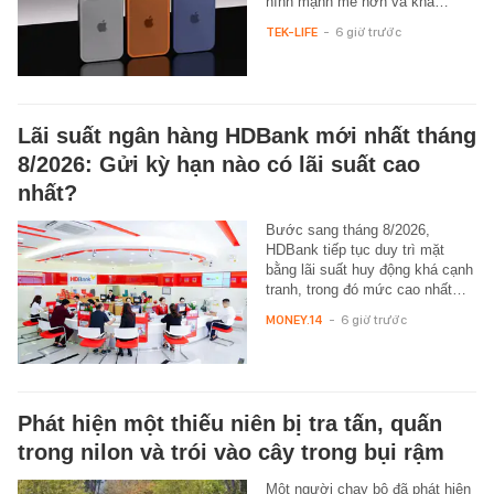
hình mạnh mẽ hơn và khả…
TEK-LIFE
-
6 giờ trước
Lãi suất ngân hàng HDBank mới nhất tháng
8/2026: Gửi kỳ hạn nào có lãi suất cao
nhất?
Bước sang tháng 8/2026,
HDBank tiếp tục duy trì mặt
bằng lãi suất huy động khá cạnh
tranh, trong đó mức cao nhất…
MONEY.14
-
6 giờ trước
Phát hiện một thiếu niên bị tra tấn, quấn
trong nilon và trói vào cây trong bụi rậm
Một người chạy bộ đã phát hiện