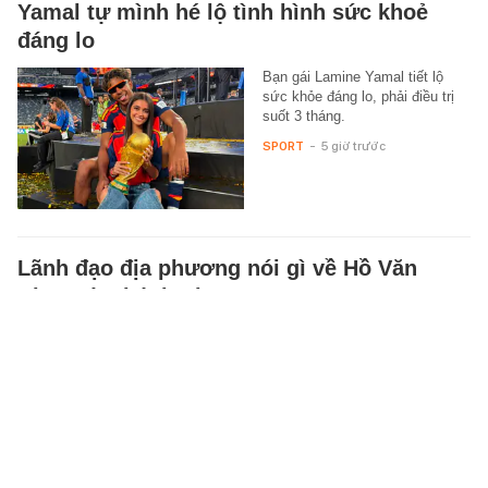
Yamal tự mình hé lộ tình hình sức khoẻ
đáng lo
Bạn gái Lamine Yamal tiết lộ
sức khỏe đáng lo, phải điều trị
suốt 3 tháng.
SPORT
-
5 giờ trước
Lãnh đạo địa phương nói gì về Hồ Văn
Khoa và Khánh Sky?
Ngày 9/8, trao đổi với phóng
viên, lãnh đạo chính quyền và
công an địa phương cho biết Hồ
Văn Khoa và Nguyễn Văn Hợi…
XÃ HỘI
-
5 giờ trước