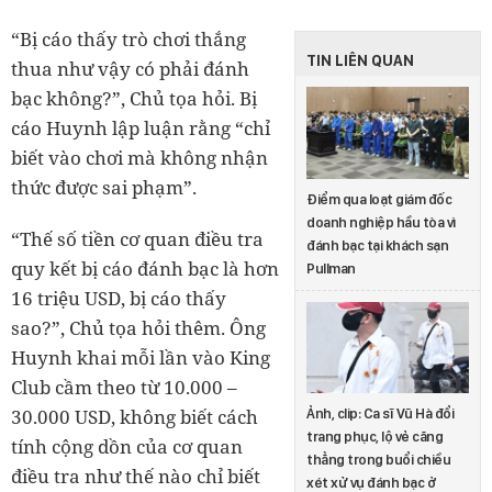
“Bị cáo thấy trò chơi thắng
TIN LIÊN QUAN
thua như vậy có phải đánh
bạc không?”, Chủ tọa hỏi. Bị
cáo Huynh lập luận rằng “chỉ
biết vào chơi mà không nhận
thức được sai phạm”.
Điểm qua loạt giám đốc
doanh nghiệp hầu tòa vì
“Thế số tiền cơ quan điều tra
đánh bạc tại khách sạn
quy kết bị cáo đánh bạc là hơn
Pullman
16 triệu USD, bị cáo thấy
sao?”, Chủ tọa hỏi thêm. Ông
Huynh khai mỗi lần vào King
Club cầm theo từ 10.000 –
30.000 USD, không biết cách
Ảnh, clip: Ca sĩ Vũ Hà đổi
trang phục, lộ vẻ căng
tính cộng dồn của cơ quan
thẳng trong buổi chiều
điều tra như thế nào chỉ biết
xét xử vụ đánh bạc ở