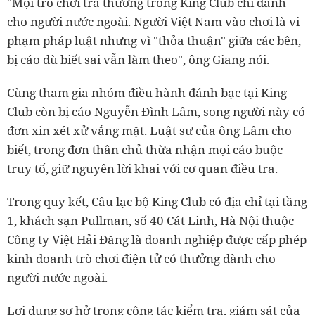
"Mọi trò chơi trả thưởng trong King Club chỉ dành
cho người nước ngoài. Người Việt Nam vào chơi là vi
phạm pháp luật nhưng vì "thỏa thuận" giữa các bên,
bị cáo dù biết sai vẫn làm theo", ông Giang nói.
Cùng tham gia nhóm điều hành đánh bạc tại King
Club còn bị cáo Nguyễn Đình Lâm, song người này có
đơn xin xét xử vắng mặt. Luật sư của ông Lâm cho
biết, trong đơn thân chủ thừa nhận mọi cáo buộc
truy tố, giữ nguyên lời khai với cơ quan điều tra.
Trong quy kết, Câu lạc bộ King Club có địa chỉ tại tầng
1, khách sạn Pullman, số 40 Cát Linh, Hà Nội thuộc
Công ty Việt Hải Đăng là doanh nghiệp được cấp phép
kinh doanh trò chơi điện tử có thưởng dành cho
người nước ngoài.
Lợi dụng sơ hở trong công tác kiểm tra, giám sát của