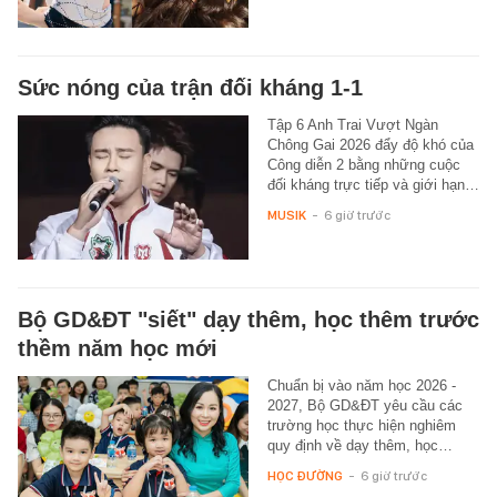
Sức nóng của trận đối kháng 1-1
Tập 6 Anh Trai Vượt Ngàn
Chông Gai 2026 đẩy độ khó của
Công diễn 2 bằng những cuộc
đối kháng trực tiếp và giới hạn…
MUSIK
-
6 giờ trước
Bộ GD&ĐT "siết" dạy thêm, học thêm trước
thềm năm học mới
Chuẩn bị vào năm học 2026 -
2027, Bộ GD&ĐT yêu cầu các
trường học thực hiện nghiêm
quy định về dạy thêm, học…
HỌC ĐƯỜNG
-
6 giờ trước