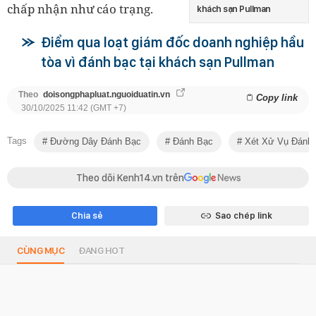
chấp nhận như cáo trạng.
khách sạn Pullman
Điểm qua loạt giám đốc doanh nghiệp hầu
tòa vì đánh bạc tại khách sạn Pullman
Theo
doisongphapluat.nguoiduatin.vn
Copy link
30/10/2025 11:42 (GMT +7)
Tags
Đường Dây Đánh Bạc
Đánh Bạc
Xét Xử Vụ Đánh 
Theo dõi Kenh14.vn trên
Chia sẻ
Sao chép link
CÙNG MỤC
ĐANG HOT