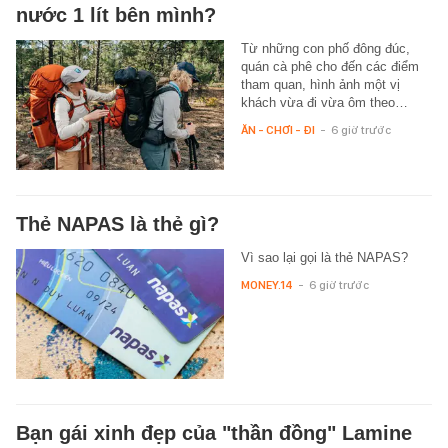
nước 1 lít bên mình?
Từ những con phố đông đúc,
quán cà phê cho đến các điểm
tham quan, hình ảnh một vị
khách vừa đi vừa ôm theo…
ĂN - CHƠI - ĐI
-
6 giờ trước
Thẻ NAPAS là thẻ gì?
Vì sao lại gọi là thẻ NAPAS?
MONEY.14
-
6 giờ trước
Bạn gái xinh đẹp của "thần đồng" Lamine