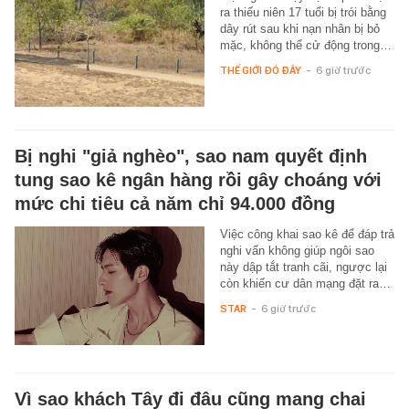
ra thiếu niên 17 tuổi bị trói bằng
dây rút sau khi nạn nhân bị bỏ
mặc, không thể cử động trong…
THẾ GIỚI ĐÓ ĐÂY
-
6 giờ trước
Bị nghi "giả nghèo", sao nam quyết định
tung sao kê ngân hàng rồi gây choáng với
mức chi tiêu cả năm chỉ 94.000 đồng
Việc công khai sao kê để đáp trả
nghi vấn không giúp ngôi sao
này dập tắt tranh cãi, ngược lại
còn khiến cư dân mạng đặt ra…
STAR
-
6 giờ trước
Vì sao khách Tây đi đâu cũng mang chai