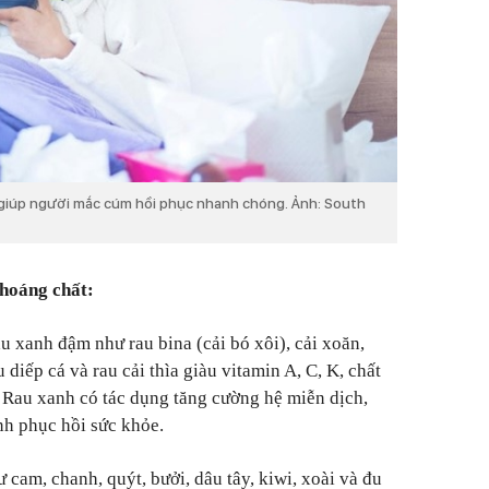
giúp người mắc cúm hồi phục nhanh chóng. Ảnh: South
hoáng chất:
u xanh đậm như rau bina (cải bó xôi), cải xoăn,
 diếp cá và rau cải thìa giàu vitamin A, C, K, chất
 Rau xanh có tác dụng tăng cường hệ miễn dịch,
ình phục hồi sức khỏe.
hư cam, chanh, quýt, bưởi, dâu tây, kiwi, xoài và đu