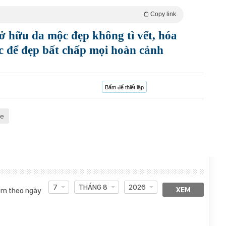
Copy link
 hữu da mộc đẹp không tì vết, hóa
ệc để đẹp bất chấp mọi hoàn cảnh
Bấm để thiết lập
ỏe
7
THÁNG 8
2026
XEM
m theo ngày