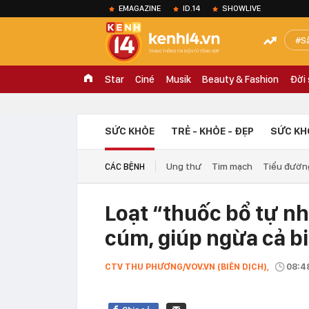
EMAGAZINE
ID.14
SHOWLIVE
S
Star
Ciné
Musik
Beauty & Fashion
Đời
SỨC KHỎE
TRẺ - KHỎE - ĐẸP
SỨC KH
Ung thư
Tim mạch
Tiểu đườn
CÁC BỆNH
Loạt “thuốc bổ tự nh
cúm, giúp ngừa cả b
CTV THU PHƯƠNG/VOV.VN (BIÊN DỊCH),
08:4