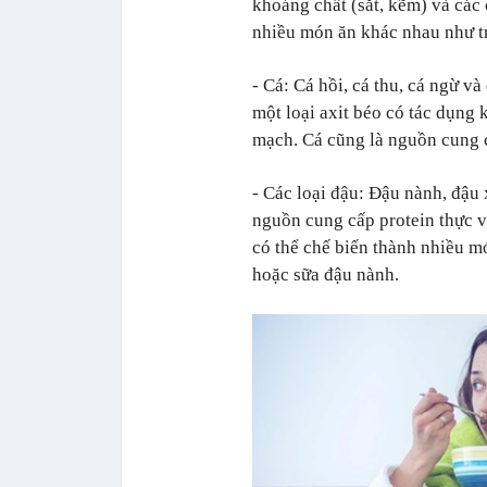
khoáng chất (sắt, kẽm) và các
nhiều món ăn khác nhau như tr
- Cá: Cá hồi, cá thu, cá ngừ v
một loại axit béo có tác dụng
mạch. Cá cũng là nguồn cung c
- Các loại đậu: Đậu nành, đậu 
nguồn cung cấp protein thực vậ
có thể chế biến thành nhiều m
hoặc sữa đậu nành.