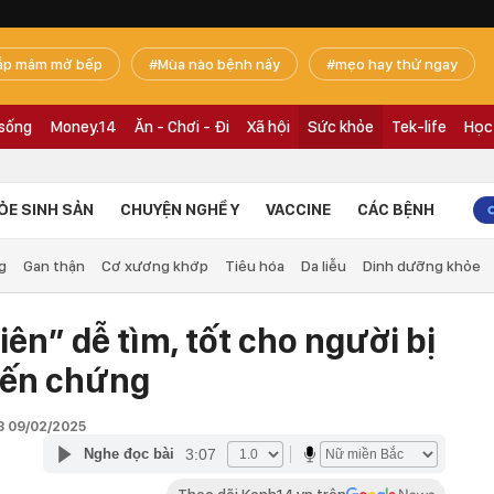
ắp mâm mở bếp
Mùa nào bệnh nấy
mẹo hay thử ngay
 sống
Money.14
Ăn - Chơi - Đi
Xã hội
Sức khỏe
Tek-life
Học
ỎE SINH SẢN
CHUYỆN NGHỀ Y
VACCINE
CÁC BỆNH
g
Gan thận
Cơ xương khớp
Tiêu hóa
Da liễu
Dinh dưỡng khỏe
iên” dễ tìm, tốt cho người bị
iến chứng
8 09/02/2025
3:07
Nghe đọc bài