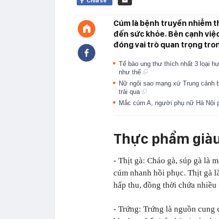
Chia sẻ
Cúm là bệnh truyền nhiễm t
đến sức khỏe. Bên cạnh việc
đóng vai trò quan trọng tro
Tế bào ung thư thích nhất 3 loại h
như thế
Nữ ngôi sao mạng xứ Trung cảnh b
trải qua
Mắc cúm A, người phụ nữ Hà Nội ph
Thực phẩm giàu 
- Thịt gà: Cháo gà, súp gà là
cúm nhanh hồi phục. Thịt gà l
hấp thu, đồng thời chứa nhiều 
- Trứng: Trứng là nguồn cung c