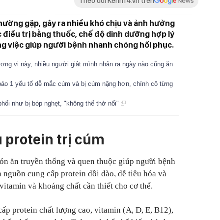
Theo dõi Kenh14.vn trên
hường gặp, gây ra nhiều khó chịu và ảnh hưởng
 điều trị bằng thuốc, chế độ dinh dưỡng hợp lý
ng việc giúp người bệnh nhanh chóng hồi phục.
ương vị này, nhiều người giật mình nhận ra ngày nào cũng ăn
áo 1 yếu tố dễ mắc cúm và bị cúm nặng hơn, chính cô từng
ổi như bị bóp nghẹt, "không thể thở nổi"
protein trị cúm
 món ăn truyền thống và quen thuộc giúp người bệnh
à nguồn cung cấp protein dồi dào, dễ tiêu hóa và
vitamin và khoáng chất cần thiết cho cơ thể.
ấp protein chất lượng cao, vitamin (A, D, E, B12),