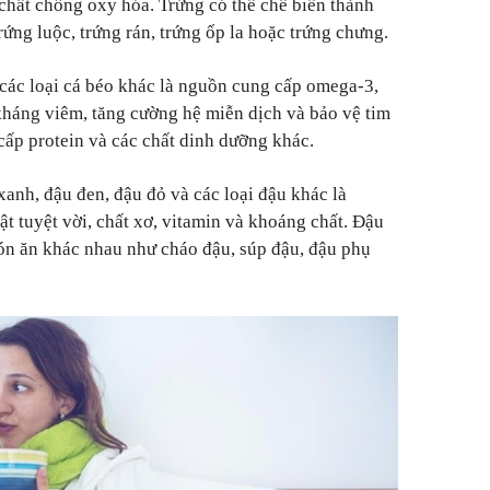
 chất chống oxy hóa. Trứng có thể chế biến thành
ứng luộc, trứng rán, trứng ốp la hoặc trứng chưng.
à các loại cá béo khác là nguồn cung cấp omega-3,
 kháng viêm, tăng cường hệ miễn dịch và bảo vệ tim
ấp protein và các chất dinh dưỡng khác.
xanh, đậu đen, đậu đỏ và các loại đậu khác là
t tuyệt vời, chất xơ, vitamin và khoáng chất. Đậu
ón ăn khác nhau như cháo đậu, súp đậu, đậu phụ