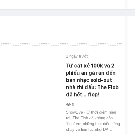
1 ngày trước
Từ cát xê 100k và 2
phiếu ăn gà rán đến
ban nhạc sold-out
nhà thi đấu: The Flob
đã hết… flop!
0
ShowLive · Ở thời điểm hiện
tại, The Flob đã không còn…
“flop” với những tour diễn riêng
cháy vé liên tục như ĐẠI…