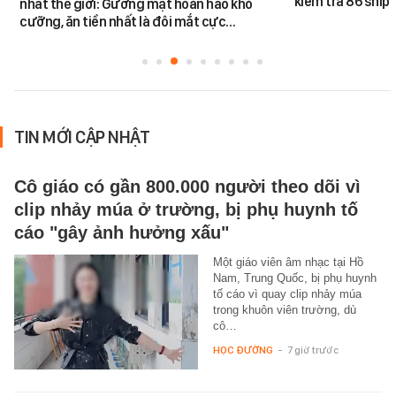
kiểm tra 86 shipp
nhất thế giới: Gương mặt hoàn hảo khó
cưỡng, ăn tiền nhất là đôi mắt cực…
TIN MỚI CẬP NHẬT
Cô giáo có gần 800.000 người theo dõi vì
clip nhảy múa ở trường, bị phụ huynh tố
cáo "gây ảnh hưởng xấu"
Một giáo viên âm nhạc tại Hồ
Nam, Trung Quốc, bị phụ huynh
tố cáo vì quay clip nhảy múa
trong khuôn viên trường, dù
cô…
HỌC ĐƯỜNG
-
7 giờ trước