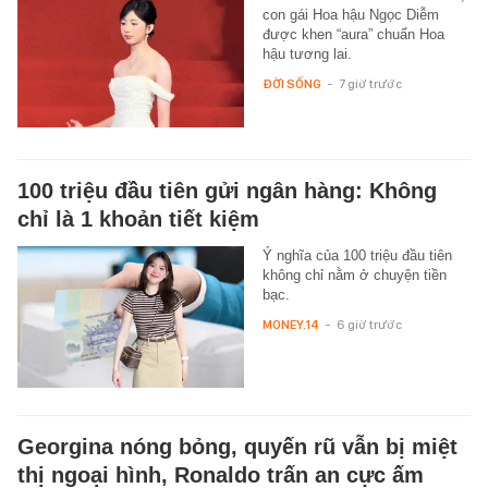
con gái Hoa hậu Ngọc Diễm
được khen “aura” chuẩn Hoa
hậu tương lai.
ĐỜI SỐNG
-
7 giờ trước
100 triệu đầu tiên gửi ngân hàng: Không
chỉ là 1 khoản tiết kiệm
Ý nghĩa của 100 triệu đầu tiên
không chỉ nằm ở chuyện tiền
bạc.
MONEY.14
-
6 giờ trước
Georgina nóng bỏng, quyến rũ vẫn bị miệt
thị ngoại hình, Ronaldo trấn an cực ấm