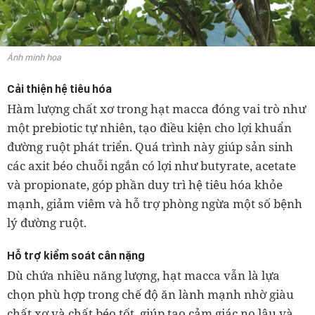
Ảnh minh họa
Cải thiện hệ tiêu hóa
Hàm lượng chất xơ trong hạt macca đóng vai trò như
một prebiotic tự nhiên, tạo điều kiện cho lợi khuẩn
đường ruột phát triển. Quá trình này giúp sản sinh
các axit béo chuỗi ngắn có lợi như butyrate, acetate
và propionate, góp phần duy trì hệ tiêu hóa khỏe
mạnh, giảm viêm và hỗ trợ phòng ngừa một số bệnh
lý đường ruột.
Hỗ trợ kiểm soát cân nặng
Dù chứa nhiều năng lượng, hạt macca vẫn là lựa
chọn phù hợp trong chế độ ăn lành mạnh nhờ giàu
chất xơ và chất béo tốt, giúp tạo cảm giác no lâu và