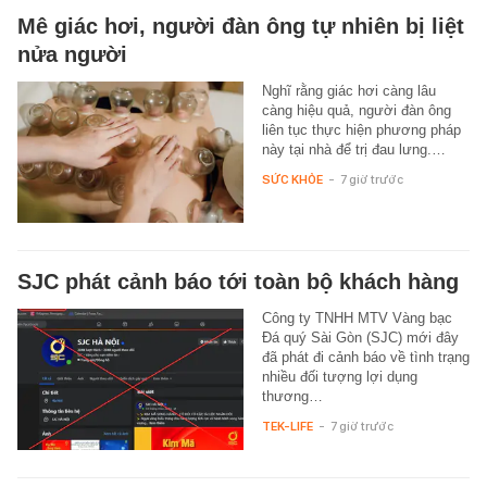
Mê giác hơi, người đàn ông tự nhiên bị liệt
nửa người
Nghĩ rằng giác hơi càng lâu
càng hiệu quả, người đàn ông
liên tục thực hiện phương pháp
này tại nhà để trị đau lưng.…
SỨC KHỎE
-
7 giờ trước
SJC phát cảnh báo tới toàn bộ khách hàng
Công ty TNHH MTV Vàng bạc
Đá quý Sài Gòn (SJC) mới đây
đã phát đi cảnh báo về tình trạng
nhiều đối tượng lợi dụng
thương…
TEK-LIFE
-
7 giờ trước