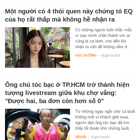
Một người có 4 thói quen này chứng tỏ EQ
của họ rất thấp mà không hề nhận ra
Có những người luôn thắc mắc
vì sao mình chân thành với ai
cũng bị xa lánh, cho đến khi
nhận ra vấn đề không nằm ở…
HỌC ĐƯỜNG
-
6 giờ trước
Ông chú tóc bạc ở TP.HCM trở thành hiện
tượng livestream giữa khu chợ vắng:
"Được hai, ba đơn còn hơn số 0"
Từ những ngày ngồi chợ cả buổi
không một vị khách ghé mua,
người đàn ông tóc bạc đã tìm
thấy lối thoát nhờ những buổi…
XÃ HỘI
-
6 giờ trước