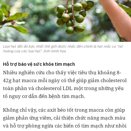
Loại hạt đắt đỏ bậc nhất thế giới được nhắc đến chính là hạt mắc ca "nữ
hoàng của các loại hạt". Ảnh minh họa
Hỗ trợ bảo vệ sức khỏe tim mạch
Nhiều nghiên cứu cho thấy việc tiêu thụ khoảng 8-
42g hạt macca mỗi ngày có thể giúp giảm cholesterol
toàn phần và cholesterol LDL một trong những yếu
tố nguy cơ dẫn đến bệnh tim mạch.
Không chỉ vậy, các axit béo tốt trong macca còn giúp
giảm phản ứng viêm, cải thiện chức năng mạch máu
và hỗ trợ phòng ngừa các biến cố tim mạch như nhồi