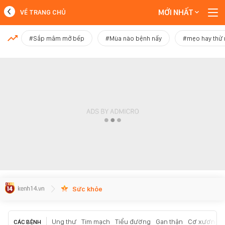
MỚI NHẤT
VỀ TRANG CHỦ
MỚI NHẤT
#Sắp mâm mở bếp
#Mùa nào bệnh nấy
#mẹo hay thử
Xem thêm
Sức khỏe
Ung thư
Tim mạch
Tiểu đường
Gan thận
Cơ xương k
CÁC BỆNH