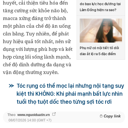
huyết, cải thiện tiêu hóa đến
do bạo lực học đường tại
tăng cường sức khỏe não bộ,
Lâm Đồng hiện ra sao?
macca xứng đáng trở thành
một phần của chế độ ăn uống
cân bằng. Tuy nhiên, để phát
huy hiệu quả tốt nhất, nên sử
Phụ nữ có nội tiết tố dồi
dụng với lượng phù hợp và kết
dào ắt lộ ra 5 đặc điểm
hợp cùng lối sống lành mạnh,
chế độ dinh dưỡng đa dạng và
vận động thường xuyên.
Tóc rụng có thể mọc lại nhưng nội tạng suy
kiệt thì KHÔNG: Khi phái mạnh bất lực nhìn
tuổi thọ tuột dốc theo từng sợi tóc rơi
Theo
www.nguoiduatin.vn
Copy link
08/07/2026 14:00 (GMT +7)