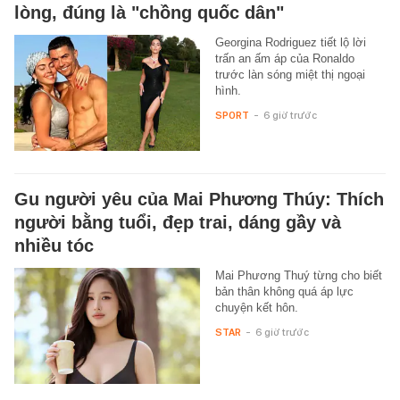
lòng, đúng là "chồng quốc dân"
Georgina Rodriguez tiết lộ lời
trấn an ấm áp của Ronaldo
trước làn sóng miệt thị ngoại
hình.
SPORT
-
6 giờ trước
Gu người yêu của Mai Phương Thúy: Thích
người bằng tuổi, đẹp trai, dáng gầy và
nhiều tóc
Mai Phương Thuý từng cho biết
bản thân không quá áp lực
chuyện kết hôn.
STAR
-
6 giờ trước