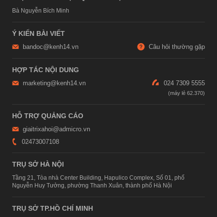
Bà Nguyễn Bích Minh
Ý KIẾN BÀI VIẾT
bandoc@kenh14.vn
Câu hỏi thường gặp
HỢP TÁC NỘI DUNG
marketing@kenh14.vn
024 7309 5555
HỖ TRỢ QUẢNG CÁO
giaitrixahoi@admicro.vn
02473007108
TRỤ SỞ HÀ NỘI
Tầng 21, Tòa nhà Center Building, Hapulico Complex, Số 01, phố
Nguyễn Huy Tưởng, phường Thanh Xuân, thành phố Hà Nội
TRỤ SỞ TP.HỒ CHÍ MINH