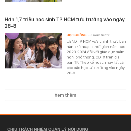
Hơn 1,7 triệu học sinh TP HCM tựu trường vào ngày
28-8
HỌC ĐƯỜNG
- 3 năm trước
UBND TP HCM vừa chính thức ban
hành kế hoạch thời gian năm học
2023-2024 đối với giáo dục mầm
non, phổ thông, GDTX trên địa
bàn TP. Theo kế hoạch này, tất cả
các bậc học tựu trường vào ngày
28-8
Xem thêm
CHỊU TRÁCH NHIỆM QUẢN LÝ NỘI DUNG