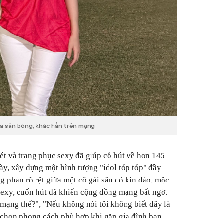
 ra sân bóng, khác hẳn trên mạng
nét và trang phục sexy đã giúp cô hút về hơn 145
 này, xây dựng một hình tượng "idol tóp tóp" đầy
g phản rõ rệt giữa một cô gái sân cỏ kín đáo, mộc
sexy, cuốn hút đã khiến cộng đồng mạng bất ngờ.
 mạng thế?", "Nếu không nói tôi không biết đây là
 chọn phong cách phù hợp khi gặp gia đình bạn