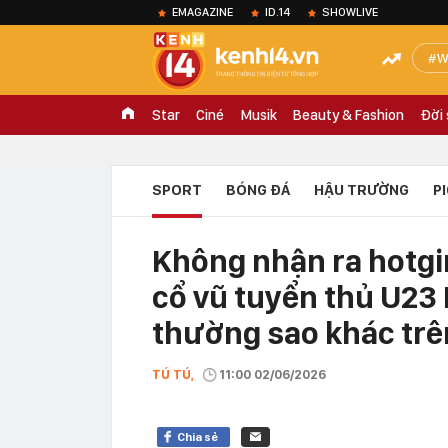
EMAGAZINE
ID.14
SHOWLIVE
W
Star
Ciné
Musik
Beauty & Fashion
Đời
SPORT
BÓNG ĐÁ
HẬU TRƯỜNG
P
Không nhận ra hotgir
cổ vũ tuyển thủ U23
thường sao khác trê
TÚ TÚ,
11:00 02/06/2026
Chia sẻ