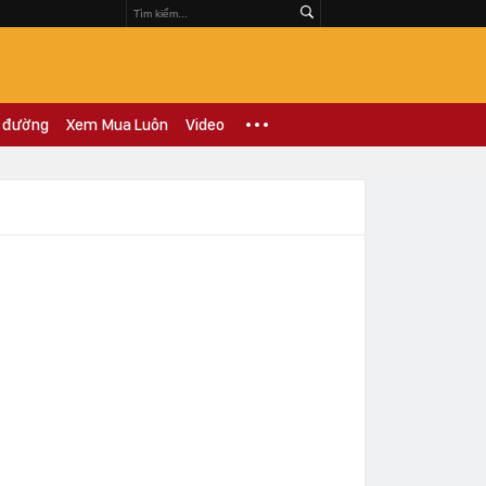
 đường
Xem Mua Luôn
Video