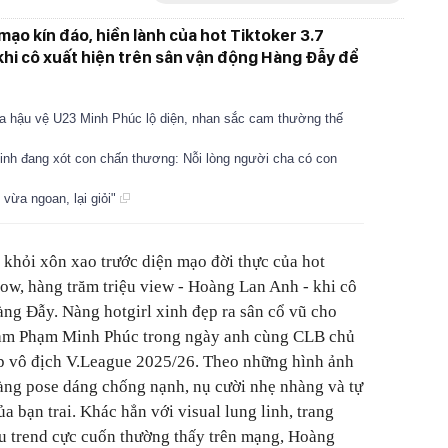
ạo kín đáo, hiền lành của hot Tiktoker 3.7
khi cô xuất hiện trên sân vận động Hàng Đẫy để
của hậu vệ U23 Minh Phúc lộ diện, nhan sắc cam thường thế
inh đang xót con chấn thương: Nỗi lòng người cha có con
vừa ngoan, lại giỏi"
khỏi xôn xao trước diện mạo đời thực của hot
low, hàng trăm triệu view - Hoàng Lan Anh - khi cô
àng Đẫy. Nàng hotgirl xinh đẹp ra sân cổ vũ cho
 Nam Phạm Minh Phúc trong ngày anh cùng CLB chủ
 vô địch V.League 2025/26. Theo những hình ảnh
 nàng pose dáng chống nạnh, nụ cười nhẹ nhàng và tự
 bạn trai. Khác hẳn với visual lung linh, trang
u trend cực cuốn thường thấy trên mạng, Hoàng