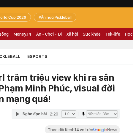
orld Cup 2026
Ăn ngủ Pickleball
 sống
Money.14
Ăn - Chơi - Đi
Xã hội
Sức khỏe
Tek-life
Học
ICKLEBALL
ESPORTS
l trăm triệu view khi ra sân
 Phạm Minh Phúc, visual đời
n mạng quá!
2:20
Nghe đọc bài
Theo dõi Kenh14.vn trên