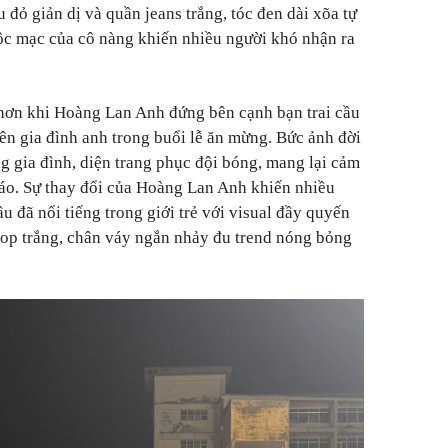
đỏ giản dị và quần jeans trắng, tóc đen dài xõa tự
ộc mạc của cô nàng khiến nhiều người khó nhận ra
 hơn khi Hoàng Lan Anh đứng bên cạnh bạn trai cầu
ên gia đình anh trong buổi lễ ăn mừng. Bức ảnh đời
g gia đình, diện trang phục đội bóng, mang lại cảm
 đáo. Sự thay đổi của Hoàng Lan Anh khiến nhiều
âu đã nổi tiếng trong giới trẻ với visual đầy quyến
top trắng, chân váy ngắn nhảy đu trend nóng bỏng