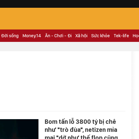
Đời sống
Money.14
Ăn - Chơi - Đi
Xã hội
Sức khỏe
Tek-life
Họ
Bom tấn lỗ 3800 tỷ bị chê
như "trò đùa", netizen mỉa
mai "dở như thế flop cũng