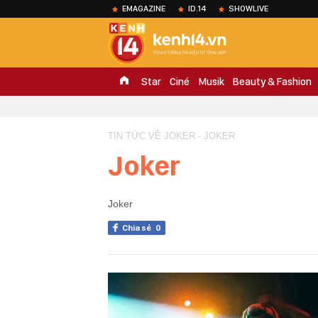
EMAGAZINE
ID.14
SHOWLIVE
Star
Ciné
Musik
Beauty & Fashion
TIN TỨC VỀ JOKER - JOKER
Joker
Joker
Chia sẻ
0