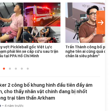
y vợt Pickleball gốc Việt Lực
Trấn Thành công bố phim
ạm phải lên xe cấp cứu sau trận
nghe tên ai cũng quả quy
u tại PPA Hồ Chí Minh
chắn là siêu phẩm”
ker 2 công bố khung hình đầu tiên đầy ám
h, cho thấy nhân vật chính đang bị nhốt
ong trại tâm thần Arkham
-
e
4 năm trước