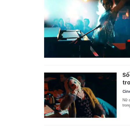
Số
tr
Cin
Nữ d
tron