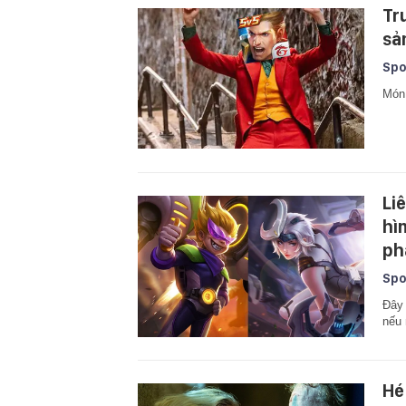
Trư
sả
Spo
Món 
Li
hì
ph
Spo
Đây 
nếu 
Hé