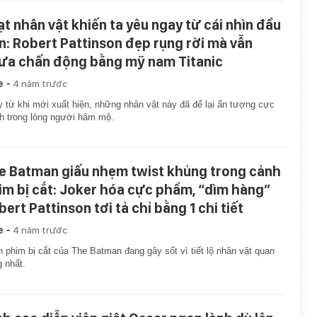
ạt nhân vật khiến ta yêu ngay từ cái nhìn đầu
ên: Robert Pattinson đẹp rụng rời mà vẫn
ưa chấn động bằng mỹ nam Titanic
-
e
4 năm trước
 từ khi mới xuất hiện, những nhân vật này đã để lại ấn tượng cực
 trong lòng người hâm mộ.
e Batman giấu nhẹm twist khủng trong cảnh
im bị cắt: Joker hóa cực phẩm, “dìm hàng”
ert Pattinson tơi tả chỉ bằng 1 chi tiết
-
e
4 năm trước
 phim bị cắt của The Batman đang gây sốt vì tiết lộ nhân vật quan
g nhất.