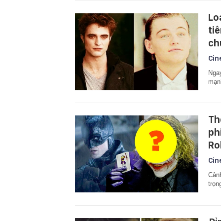
Lo
ti
ch
Cin
Ngay
mạnh
Th
ph
Rob
Cin
Cảnh
trọn