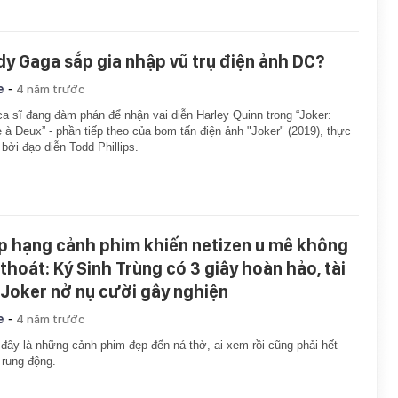
dy Gaga sắp gia nhập vũ trụ điện ảnh DC?
-
e
4 năm trước
a sĩ đang đàm phán để nhận vai diễn Harley Quinn trong “Joker:
e à Deux” - phần tiếp theo của bom tấn điện ảnh "Joker" (2019), thực
 bởi đạo diễn Todd Phillips.
p hạng cảnh phim khiến netizen u mê không
 thoát: Ký Sinh Trùng có 3 giây hoàn hảo, tài
 Joker nở nụ cười gây nghiện
-
e
4 năm trước
đây là những cảnh phim đẹp đến ná thở, ai xem rồi cũng phải hết
 rung động.