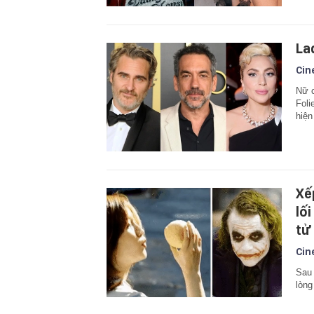
La
Cin
Nữ c
Foli
hiện
Xế
lối
tử
Cin
Sau 
lòng