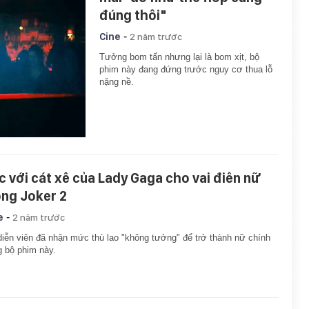
đúng thôi"
-
Cine
2 năm trước
Tưởng bom tấn nhưng lại là bom xịt, bộ
phim này đang đứng trước nguy cơ thua lỗ
nặng nề.
c với cát xê của Lady Gaga cho vai điên nữ
ong Joker 2
-
e
2 năm trước
iễn viên đã nhận mức thù lao "không tưởng" để trở thành nữ chính
g bộ phim này.