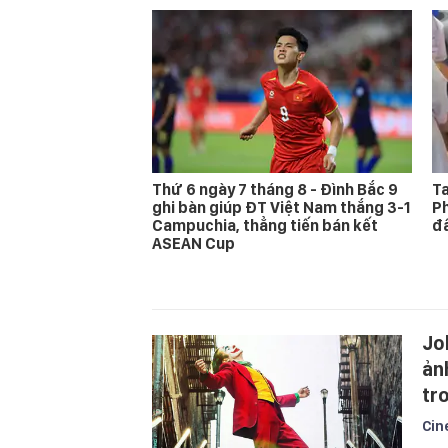
Thứ 6 ngày 7 tháng 8 - Đình Bắc 9
Ta
ghi bàn giúp ĐT Việt Nam thắng 3-1
Ph
Campuchia, thẳng tiến bán kết
đấ
ASEAN Cup
Jo
ản
tr
Cin