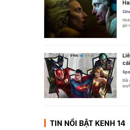
Ha
Cin
Hình
gió 
Li
cá
Spo
Bắt 
quyề
TIN NỔI BẬT KENH 14