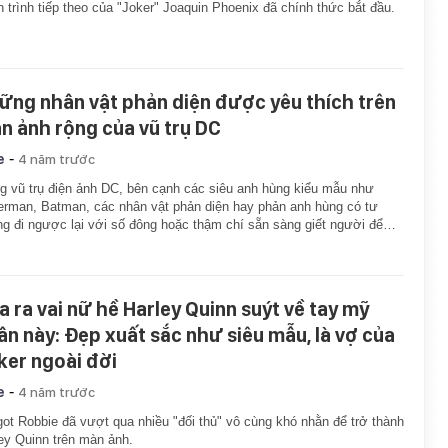
 trình tiếp theo của "Joker" Joaquin Phoenix đã chính thức bắt đầu.
ững nhân vật phản diện được yêu thích trên
n ảnh rộng của vũ trụ DC
-
e
4 năm trước
g vũ trụ điện ảnh DC, bên cạnh các siêu anh hùng kiểu mẫu như
rman, Batman, các nhân vật phản diện hay phản anh hùng có tư
g đi ngược lại với số đông hoặc thậm chí sẵn sàng giết người để…
a ra vai nữ hề Harley Quinn suýt về tay mỹ
ân này: Đẹp xuất sắc như siêu mẫu, là vợ của
ker ngoài đời
-
e
4 năm trước
ot Robbie đã vượt qua nhiều "đối thủ" vô cùng khó nhằn để trở thành
ey Quinn trên màn ảnh.