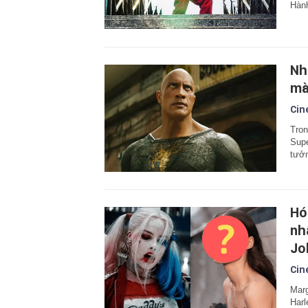
Hành
Nh
mà
Cin
Tron
Supe
tưởn
Hó
nh
Jo
Cin
Marg
Harl