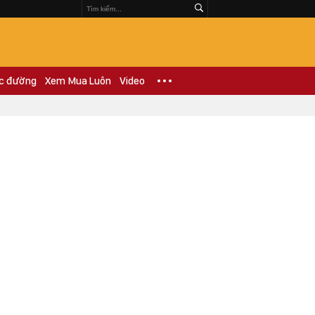
c đường
Xem Mua Luôn
Video