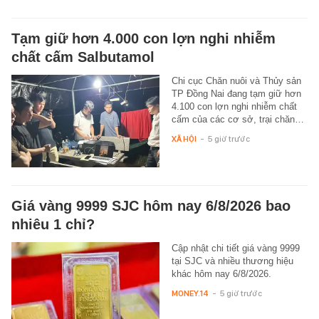
Tạm giữ hơn 4.000 con lợn nghi nhiễm
chất cấm Salbutamol
Chi cục Chăn nuôi và Thủy sản
TP Đồng Nai đang tạm giữ hơn
4.100 con lợn nghi nhiễm chất
cấm của các cơ sở, trại chăn…
XÃ HỘI
-
5 giờ trước
Giá vàng 9999 SJC hôm nay 6/8/2026 bao
nhiêu 1 chỉ?
Cập nhật chi tiết giá vàng 9999
tại SJC và nhiều thương hiệu
khác hôm nay 6/8/2026.
MONEY.14
-
5 giờ trước