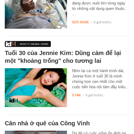
đang được nuôi lớn từng ngày
từ những vật dụng quen thuộc,
…
SỨC KHỎE
-
5 giờ trước
Tuổi 30 của Jennie Kim: Dũng cảm để lại
một "khoảng trống" cho tương lai
Nhìn lại cả một hành trình dài,
Jennie Kim ở tuổi 30 là minh
chứng trọn vẹn nhất cho một
cuộc tiến hóa nội tâm đầy kiêu…
STAR
-
5 giờ trước
Căn nhà ở quê của Công Vinh
Dù đã có cuộc sống ổn định tại