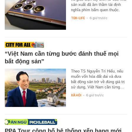
sản xuất đã âm thầm tái định
nghĩa phím bấm quen thuộc.
TEK-LIFE
-
6 giờ trước
“Việt Nam cần từng bước đánh thuế mọi
bất động sản”
Theo TS Nguyễn Trí Hiếu, nếu
muốn vốn hóa đất đai và đưa
bất động sản trở về đúng giá trị
sử dụng, Việt Nam cần từng…
XÃ HỘI
-
6 giờ trước
PPA Tour công bố hệ thống xếp hạng mới,