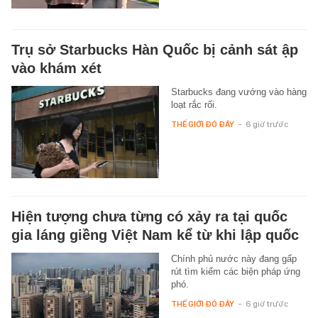
Trụ sở Starbucks Hàn Quốc bị cảnh sát ập
vào khám xét
Starbucks đang vướng vào hàng
loạt rắc rối.
THẾ GIỚI ĐÓ ĐÂY
-
6 giờ trước
Hiện tượng chưa từng có xảy ra tại quốc
gia láng giềng Việt Nam kể từ khi lập quốc
Chính phủ nước này đang gấp
rút tìm kiếm các biện pháp ứng
phó.
THẾ GIỚI ĐÓ ĐÂY
-
6 giờ trước