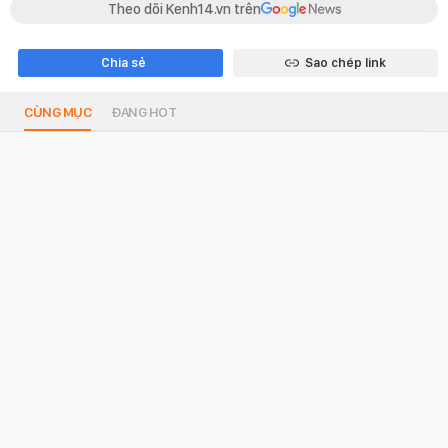
Theo dõi Kenh14.vn trên
Chia sẻ
Sao chép link
CÙNG MỤC
ĐANG HOT