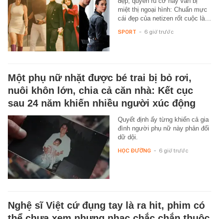
đẹp, quyến rũ cỡ này vẫn bị
miệt thị ngoại hình: Chuẩn mực
cái đẹp của netizen rốt cuộc là…
SPORT
-
6 giờ trước
Một phụ nữ nhặt được bé trai bị bỏ rơi,
nuôi khôn lớn, chia cả căn nhà: Kết cục
sau 24 năm khiến nhiều người xúc động
Quyết định ấy từng khiến cả gia
đình người phụ nữ này phản đối
dữ dội.
HỌC ĐƯỜNG
-
6 giờ trước
Nghệ sĩ Việt cứ đụng tay là ra hit, phim có
thể chưa xem nhưng nhạc chắc chắn thuộc