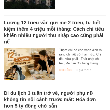
Lương 12 triệu vẫn gửi mẹ 2 triệu, tự tiết
kiệm thêm 4 triệu mỗi tháng: Cách chi tiêu
khiến nhiều người thu nhập cao cũng phải
nể
Thậm chí cô còn vạch định rõ
ràng chi tiết với hai mức: Chi
tiêu vừa phải - Thắt chặt chi
tiêu, để cân đối hàng tháng.
ĐỜI SỐNG
-
6 giờ trước
Đi du lịch 3 tuần trở về, người phụ nữ
không tin nổi cảnh trước mắt: Hóa đơn
hơn 5 tỷ đồng chờ sẵn