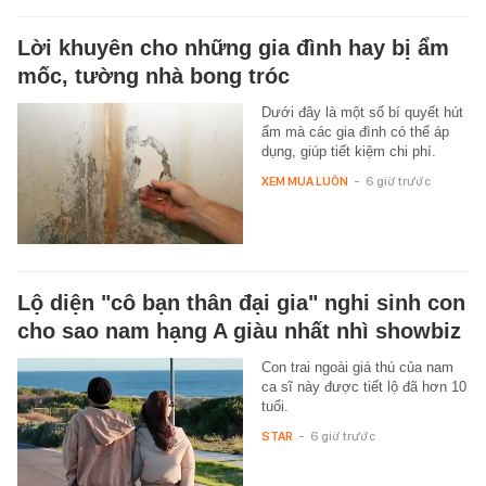
Lời khuyên cho những gia đình hay bị ẩm
mốc, tường nhà bong tróc
Dưới đây là một số bí quyết hút
ẩm mà các gia đình có thể áp
dụng, giúp tiết kiệm chi phí.
XEM MUA LUÔN
-
6 giờ trước
Lộ diện "cô bạn thân đại gia" nghi sinh con
cho sao nam hạng A giàu nhất nhì showbiz
Con trai ngoài giá thú của nam
ca sĩ này được tiết lộ đã hơn 10
tuổi.
STAR
-
6 giờ trước