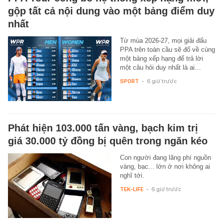
gộp tất cả nội dung vào một bảng điểm duy
nhất
Từ mùa 2026-27, mọi giải đấu
PPA trên toàn cầu sẽ đổ về cùng
một bảng xếp hạng để trả lời
một câu hỏi duy nhất là ai…
SPORT
-
6 giờ trước
Phát hiện 103.000 tấn vàng, bạch kim trị
giá 30.000 tỷ đồng bị quên trong ngăn kéo
Con người đang lãng phí nguồn
vàng, bạc... lớn ở nơi không ai
nghĩ tới.
TEK-LIFE
-
6 giờ trước