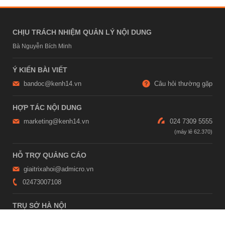
CHỊU TRÁCH NHIỆM QUẢN LÝ NỘI DUNG
Bà Nguyễn Bích Minh
Ý KIẾN BÀI VIẾT
bandoc@kenh14.vn
Câu hỏi thường gặp
HỢP TÁC NỘI DUNG
marketing@kenh14.vn
024 7309 5555
HỖ TRỢ QUẢNG CÁO
giaitrixahoi@admicro.vn
02473007108
TRỤ SỞ HÀ NỘI
Tầng 21, Tòa nhà Center Building, Hapulico Complex, Số 01, phố