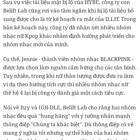
Sau vụ việc tài liệu mật bị lộ của HYBE, công ty con
Belift Lab cũng rơi vào tầm ngắm khi bị lộ tài liệu bổ
sung được cho là từ kế hoạch ra mắt của ILLIT. Trong
bản kế hoạch này, công ty đã nhận xét nhiều nhóm
nhạc nữ Kpop khác nhằm định hướng phát triển cho
nhóm nhạc mới của mình.
Cụ thể, Jennie - thành viên nhóm nhạc BLACKPINK -
được lựa chọn làm nguồn cảm hứng cho các tân binh.
Tuy nhiên, trong khi nữ thần tượng được đưa ra làm
ví dụ theo hướng tích cực thì nhiều nhóm nhạc nữ
thế hệ 4 lại bị công ty đánh giá một cách tiêu cực.
Nói về Itzy và (G)I-DLE, Belift Lab cho rằng hai nhóm
nhạc đều quá "hung hăng" với ý tưởng nhấn mạnh
thông điệp "Chúng ta khác biệt". Dù thông điệp có vẻ
mang ý nghĩa tốt nhưng sự thể hiện của hai nhóm