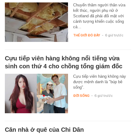
Chuyến thăm người thân vừa
kết thúc, người phụ nữ ở
Scotland đã phải đối mặt với
cảnh tượng khiến cuộc sống
cả…
THẾ GIỚI ĐÓ ĐÂY
-
6 giờ trước
Cựu tiếp viên hàng không nổi tiếng vừa
sinh con thứ 4 cho chồng tổng giám đốc
Cựu tiếp viên hàng không này
được mệnh danh là "búp bê
sống".
ĐỜI SỐNG
-
6 giờ trước
Căn nhà ở quê của Chi Dân