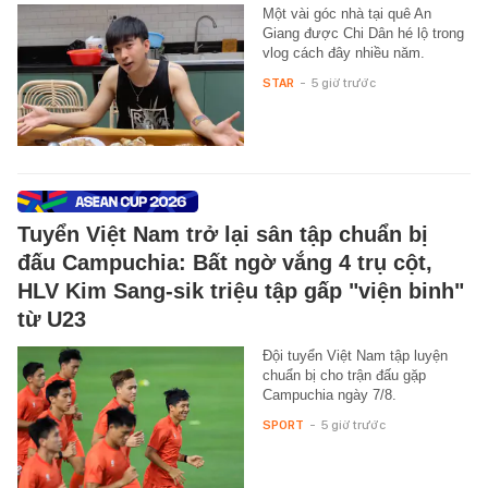
Một vài góc nhà tại quê An
Giang được Chi Dân hé lộ trong
vlog cách đây nhiều năm.
STAR
-
5 giờ trước
Tuyển Việt Nam trở lại sân tập chuẩn bị
đấu Campuchia: Bất ngờ vắng 4 trụ cột,
HLV Kim Sang-sik triệu tập gấp "viện binh"
từ U23
Đội tuyển Việt Nam tập luyện
chuẩn bị cho trận đấu gặp
Campuchia ngày 7/8.
SPORT
-
5 giờ trước