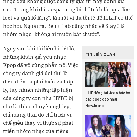
nhạc đều không được công ty giải trí này đánh giá
cao. Trong khi đó, aespa cũng bị chỉ trích là "quá lòe
loẹt và quá lố lăng", là một ví dụ tồi tệ để ILLIT có thể
học hỏi. Ngoài ra, Belift Lab cũng nhắc về StayC là
nhóm nhạc "không ai muốn bắt chước".
Ngay sau khi tài liệu bị tiết lộ,
TIN LIÊN QUAN
những khán giả yêu nhạc
Kpop đã vô cùng phẫn nộ. Việc
công ty đánh giá đối thủ là
điều diễn ra phổ biến và hợp
lý, tuy nhiên những lập luận
ILLIT đăng tải video bác bỏ
của công ty con nhà HYBE bị
cáo buộc đạo nhái
cho là thiếu chuyên nghiệp,
NewJeans
chỉ mang thái độ chỉ trích và
chế giễu thay vì thực sự phát
triển nhóm nhạc của riêng