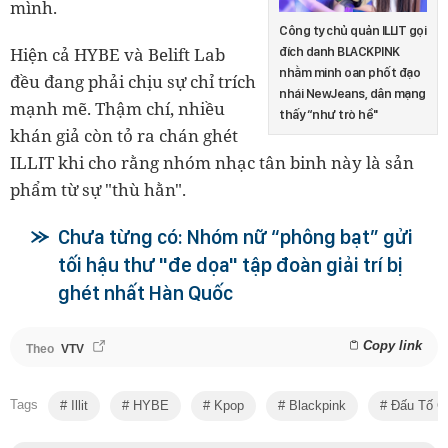
mình.
Công ty chủ quản ILLIT gọi
Hiện cả HYBE và Belift Lab
đích danh BLACKPINK
nhằm minh oan phốt đạo
đều đang phải chịu sự chỉ trích
nhái NewJeans, dân mạng
mạnh mẽ. Thậm chí, nhiều
thấy “như trò hề"
khán giả còn tỏ ra chán ghét
ILLIT khi cho rằng nhóm nhạc tân binh này là sản
phẩm từ sự "thù hằn".
Chưa từng có: Nhóm nữ “phông bạt” gửi
tối hậu thư "đe dọa" tập đoàn giải trí bị
ghét nhất Hàn Quốc
Copy link
Theo
VTV
Tags
Illit
HYBE
Kpop
Blackpink
Đấu Tố C