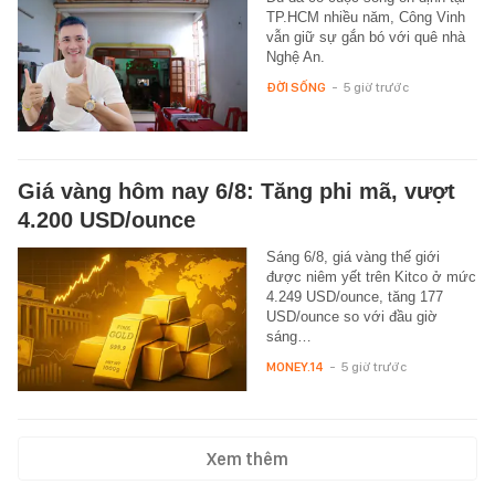
TP.HCM nhiều năm, Công Vinh
vẫn giữ sự gắn bó với quê nhà
Nghệ An.
ĐỜI SỐNG
-
5 giờ trước
Giá vàng hôm nay 6/8: Tăng phi mã, vượt
4.200 USD/ounce
Sáng 6/8, giá vàng thế giới
được niêm yết trên Kitco ở mức
4.249 USD/ounce, tăng 177
USD/ounce so với đầu giờ
sáng…
MONEY.14
-
5 giờ trước
Xem thêm