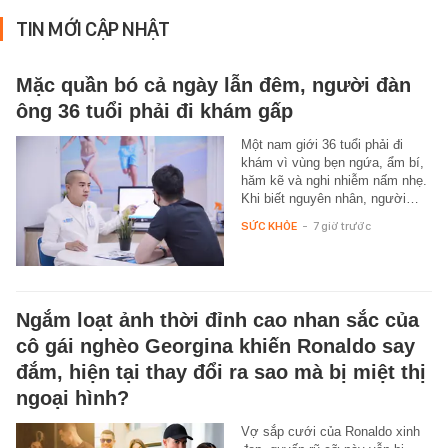
TIN MỚI CẬP NHẬT
Mặc quần bó cả ngày lẫn đêm, người đàn
ông 36 tuổi phải đi khám gấp
Một nam giới 36 tuổi phải đi
khám vì vùng bẹn ngứa, ẩm bí,
hăm kẽ và nghi nhiễm nấm nhẹ.
Khi biết nguyên nhân, người…
SỨC KHỎE
-
7 giờ trước
Ngắm loạt ảnh thời đỉnh cao nhan sắc của
cô gái nghèo Georgina khiến Ronaldo say
đắm, hiện tại thay đổi ra sao mà bị miệt thị
ngoại hình?
Vợ sắp cưới của Ronaldo xinh