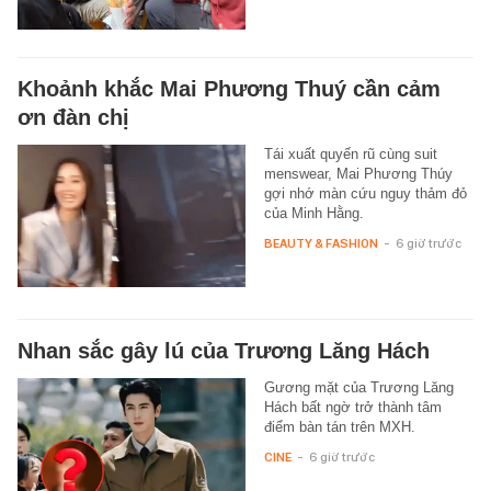
Khoảnh khắc Mai Phương Thuý cần cảm
ơn đàn chị
Tái xuất quyến rũ cùng suit
menswear, Mai Phương Thúy
gợi nhớ màn cứu nguy thảm đỏ
của Minh Hằng.
BEAUTY & FASHION
-
6 giờ trước
Nhan sắc gây lú của Trương Lăng Hách
Gương mặt của Trương Lăng
Hách bất ngờ trở thành tâm
điểm bàn tán trên MXH.
CINE
-
6 giờ trước