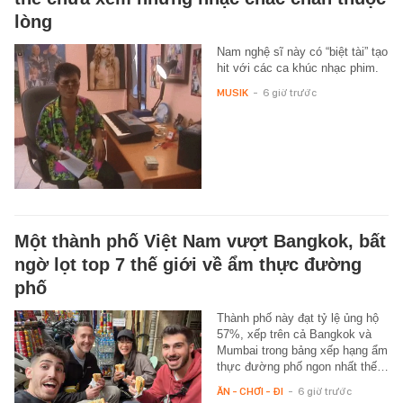
lòng
Nam nghệ sĩ này có “biệt tài” tạo
hit với các ca khúc nhạc phim.
MUSIK
-
6 giờ trước
Một thành phố Việt Nam vượt Bangkok, bất
ngờ lọt top 7 thế giới về ẩm thực đường
phố
Thành phố này đạt tỷ lệ ủng hộ
57%, xếp trên cả Bangkok và
Mumbai trong bảng xếp hạng ẩm
thực đường phố ngon nhất thế…
ĂN - CHƠI - ĐI
-
6 giờ trước