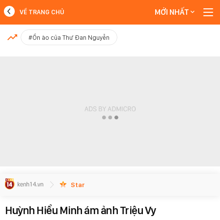
MỚI NHẤT
VỀ TRANG CHỦ
MỚI NHẤT
#Ồn ào của Thư Đan Nguyễn
Xem thêm
Star
Huỳnh Hiểu Minh ám ảnh Triệu Vy