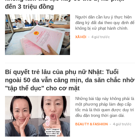
đến 3 triệu đồng
Người dân cần lưu ý thực hiện
đăng ký đất đai theo quy định để
không bị xử phạt hành chính.
XÃ HỘI
-
4 giờ trước
Bí quyết trẻ lâu của phụ nữ Nhật: Tuổi
ngoài 50 da vẫn căng mịn, da săn chắc nhờ
"tập thể dục" cho cơ mặt
Những bài tập này không phải là
một phương pháp làm đẹp cấp
tốc mà là thói quen được duy trì
đều đặn trong thời gian dài.
BEAUTY & FASHION
-
4 giờ trước