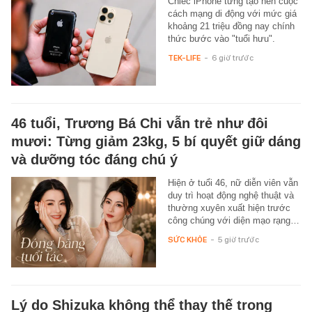
Chiếc iPhone từng tạo nên cuộc
cách mạng di động với mức giá
khoảng 21 triệu đồng nay chính
thức bước vào "tuổi hưu".
TEK-LIFE
-
6 giờ trước
46 tuổi, Trương Bá Chi vẫn trẻ như đôi
mươi: Từng giảm 23kg, 5 bí quyết giữ dáng
và dưỡng tóc đáng chú ý
Hiện ở tuổi 46, nữ diễn viên vẫn
duy trì hoạt động nghệ thuật và
thường xuyên xuất hiện trước
công chúng với diện mạo rạng…
SỨC KHỎE
-
5 giờ trước
Lý do Shizuka không thể thay thế trong