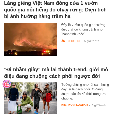
Láng giềng Việt Nam đóng cửa 1 vườn
quốc gia nổi tiếng do cháy rừng: Diện tích
bị ảnh hưởng hàng trăm ha
Đây là vườn quốc gia thường
được ví có khung cảnh như
“hành tinh khác”.
ĂN - CHƠI - ĐI
-
5 giờ trước
"Đi nhầm giày" mà lại thành trend, giới mộ
điệu đang chuộng cách phối ngược đời
Tưởng chừng như lỗi sai nhưng
đây lại là cách phối đồ đang
được các tín đồ thời trang ưa
chuộng.
BEAUTY & FASHION
-
5 giờ trước