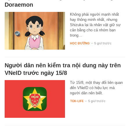
Doraemon
Không phải người mạnh nhất
hay thông minh nhất, nhưng
Shizuka lại là nhân vật giữ sự
cân bằng cho cả nhóm bạn
trong…
HỌC ĐƯỜNG
-
5 giờ trước
Người dân nên kiểm tra nội dung này trên
VNeID trước ngày 15/8
Từ 15/8, một thay đổi liên quan
đến VNeID có hiệu lực mà
người dân nên biết.
TEK-LIFE
-
5 giờ trước