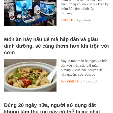
Nam trong khuôn khổ sự kiện kỷ
niệm 30 năm thành lập
thương…
TEK-LIFE
-
4 giờ trước
Món ăn này nấu dễ mà hấp dẫn và giàu
dinh dưỡng, sẽ càng thơm hơn khi trộn với
cơm
Đây là một món ăn ngon và hấp
dẫn với màu sắc bắt mắt,
hương vị của các nguyên liệu
hòa quyện, cực đưa cơm.
ĂN - CHƠI - ĐI
-
4 giờ trước
Đúng 20 ngày nữa, người sử dụng đất
không làm thủ tục này có thể bị xử phạt