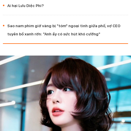
Ai hại Lưu Diệc Phi?
Sao nam phim giờ vàng bị "tóm" ngoại tình giữa phố, vợ CEO
tuyên bố xanh rờn: "Anh ấy có sức hút khó cưỡng"