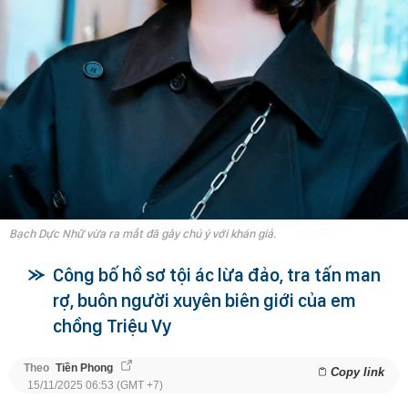
Bạch Dực Nhữ vừa ra mắt đã gây chú ý với khán giả.
Công bố hồ sơ tội ác lừa đảo, tra tấn man
rợ, buôn người xuyên biên giới của em
chồng Triệu Vy
Theo
Tiền Phong
Copy link
15/11/2025 06:53 (GMT +7)