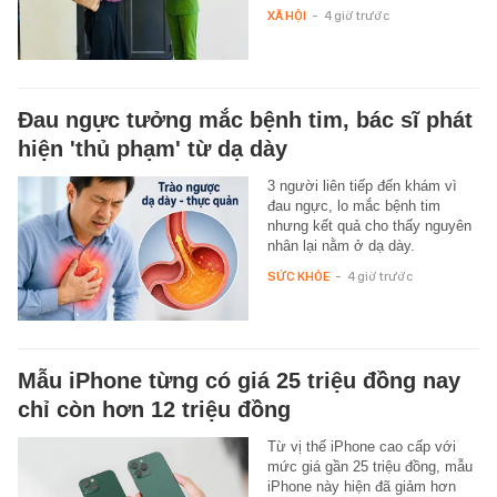
XÃ HỘI
-
4 giờ trước
Đau ngực tưởng mắc bệnh tim, bác sĩ phát
hiện 'thủ phạm' từ dạ dày
3 người liên tiếp đến khám vì
đau ngực, lo mắc bệnh tim
nhưng kết quả cho thấy nguyên
nhân lại nằm ở dạ dày.
SỨC KHỎE
-
4 giờ trước
Mẫu iPhone từng có giá 25 triệu đồng nay
chỉ còn hơn 12 triệu đồng
Từ vị thế iPhone cao cấp với
mức giá gần 25 triệu đồng, mẫu
iPhone này hiện đã giảm hơn