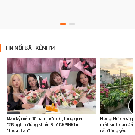
TIN NỔI BẬT KÊNH14
Màn kỷ niệm 10 năm hời hợt, tặng quà
Hóng: Nữ ca sĩ g
128 nghìn đồng khiến BLACKPINK bị
mật sinh con đầu
“thoát fan”
rất đáng yêu