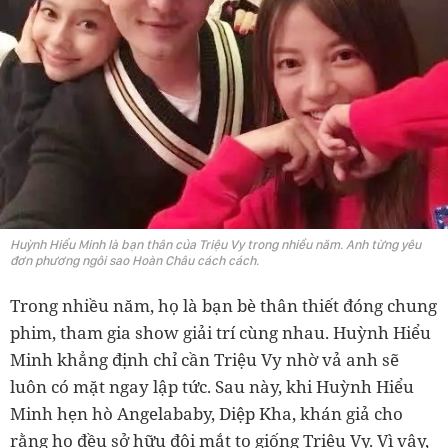
Huỳnh Hiểu Minh là bạn thân của Triệu Vy trong nhiều năm. Anh từng yêu
đơn phương ngôi sao Hoàn Châu cách cách.
Trong nhiều năm, họ là bạn bè thân thiết đóng chung
phim, tham gia show giải trí cùng nhau. Huỳnh Hiểu
Minh khẳng định chỉ cần Triệu Vy nhờ vả anh sẽ
luôn có mặt ngay lập tức. Sau này, khi Huỳnh Hiểu
Minh hẹn hò Angelababy, Diệp Kha, khán giả cho
rằng họ đều sở hữu đôi mắt to giống Triệu Vy. Vì vậy,