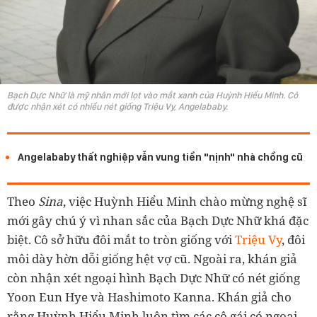
Bạch Dực Nhữ là mỹ nhân mới lọt vào mắt xanh của Huỳnh Hiểu Minh. Cô
được nhận xét có nhiều nét giống Triệu Vy, Angelababy.
Angelababy thất nghiệp vẫn vung tiền "nịnh" nhà chồng cũ
Theo
Sina
, việc Huỳnh Hiểu Minh chào mừng nghệ sĩ
mới gây chú ý vì nhan sắc của Bạch Dực Nhữ khá đặc
biệt. Cô sở hữu đôi mắt to tròn giống với
Triệu Vy
, đôi
môi dày hờn dỗi giống hệt vợ cũ. Ngoài ra, khán giả
còn nhận xét ngoại hình Bạch Dực Nhữ có nét giống
Yoon Eun Hye và Hashimoto Kanna. Khán giả cho
rằng Huỳnh Hiểu Minh luôn tìm các cô gái có ngoại