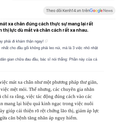
Theo dõi Kenh14.vn trên
át xa chân đúng cách thực sự mang lại rất
ện thị lực dù mắt và chân cách rất xa nhau.
tay phải đi khám thận ngay!
 nhất cho đầu gối không phải leo núi, mà là 3 việc nhỏ nhặt
ân gian chữa đau đầu, bác sĩ nói thẳng: Phần này của cá
việc mát xa chân như một phương pháp thư giãn,
 việc mệt mỏi. Thế nhưng, các chuyên gia nhãn
đã chỉ ra rằng, việc tác động đúng cách vào các
n mang lại hiệu quả kinh ngạc trong việc nuôi
 giúp cải thiện rõ rệt chứng lão thị, giảm áp lực
gừa căn bệnh tăng nhãn áp nguy hiểm.