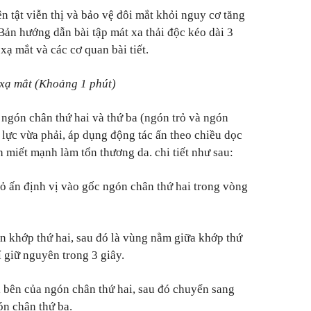
n tật viễn thị và bảo vệ đôi mắt khỏi nguy cơ tăng
Bản hướng dẫn bài tập mát xa thải độc kéo dài 3
xạ mắt và các cơ quan bài tiết.
 xạ mắt (Khoảng 1 phút)
ngón chân thứ hai và thứ ba (ngón trỏ và ngón
 lực vừa phải, áp dụng động tác ấn theo chiều dọc
h miết mạnh làm tổn thương da. chi tiết như sau:
rỏ ấn định vị vào gốc ngón chân thứ hai trong vòng
ên khớp thứ hai, sau đó là vùng nằm giữa khớp thứ
í giữ nguyên trong 3 giây.
i bên của ngón chân thứ hai, sau đó chuyển sang
ón chân thứ ba.