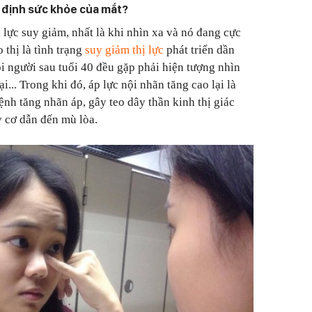
t định sức khỏe của mắt?
ị lực suy giảm, nhất là khi nhìn xa và nó đang cực
 thị là tình trạng
suy giảm thị lực
phát triển dần
ọi người sau tuổi 40 đều gặp phải hiện tượng nhìn
... Trong khi đó, áp lực nội nhãn tăng cao lại là
nh tăng nhãn áp, gây teo dây thần kinh thị giác
y cơ dẫn đến mù lòa.