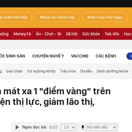
ắp mâm mở bếp
Mùa nào bệnh nấy
mẹo hay thử ngay
 sống
Money.14
Ăn - Chơi - Đi
Xã hội
Sức khỏe
Tek-life
Học
ỎE SINH SẢN
CHUYỆN NGHỀ Y
VACCINE
CÁC BỆNH
g
Gan thận
Cơ xương khớp
Tiêu hóa
Da liễu
Dinh dưỡng khỏe
 mát xa 1 "điểm vàng" trên
n thị lực, giảm lão thị,
6:07
Nghe đọc bài