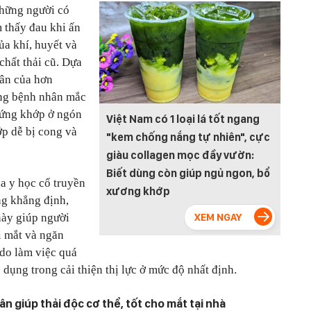
những người có
 thấy đau khi ấn
ủa khí, huyết và
 chất thải cũ. Dựa
ân của hơn
ằng bệnh nhân mắc
cứng khớp ở ngón
Việt Nam có 1 loại lá tốt ngang
ớp dễ bị cong và
"kem chống nắng tự nhiên", cực
giàu collagen mọc đầy vườn:
Biết dùng còn giúp ngủ ngon, bổ
a y học cổ truyền
xương khớp
g khẳng định,
này giúp người
ỏi mắt và ngăn
 do làm việc quá
 dụng trong cải thiện thị lực ở mức độ nhất định.
n giúp thải độc cơ thể, tốt cho mắt tại nhà