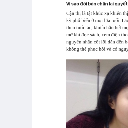
Vì sao đôi bàn chân lại quyế
Cận thị là tật khúc xạ khiến th
kỳ phổ biến ở mọi lứa tuổi. Lão
theo tuổi tác, khiến hầu hết m
mờ khi đọc sách, xem điện thoại
nguyên nhân cốt lõi dẫn đến bệ
không thể phục hồi và có ngu