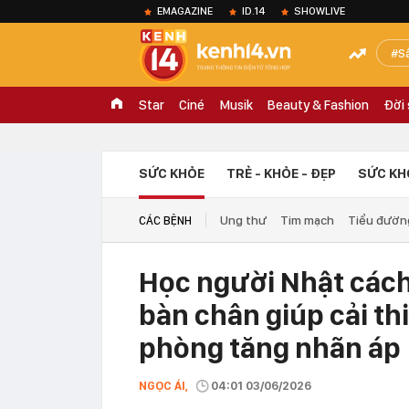
EMAGAZINE
ID.14
SHOWLIVE
S
Star
Ciné
Musik
Beauty & Fashion
Đời
SỨC KHỎE
TRẺ - KHỎE - ĐẸP
SỨC KH
Ung thư
Tim mạch
Tiểu đườn
CÁC BỆNH
Học người Nhật cách
bàn chân giúp cải thiệ
phòng tăng nhãn áp
NGỌC ÁI,
04:01 03/06/2026