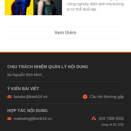
công nghiệp điện ảnh mà không
ai có thể đuổi kịp.
Xem thêm
CHỊU TRÁCH NHIỆM QUẢN LÝ NỘI DUNG
Bà Nguyễn Bích Minh
Ý KIẾN BÀI VIẾT
bandoc@kenh14.vn
Câu hỏi thường gặp
HỢP TÁC NỘI DUNG
marketing@kenh14.vn
024 7309 5555