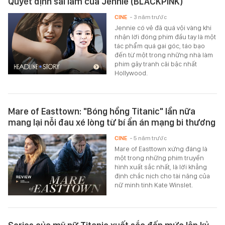
Quyết định sai lầm của Jennie (BLACKPINK)
CINE
- 3 năm trước
Jennie có vẻ đã quá vội vàng khi
nhận lời đóng phim đầu tay là một
tác phẩm quá gai góc, táo bạo
đến từ một trong những nhà làm
phim gây tranh cãi bậc nhất
Hollywood.
Mare of Easttown: "Bóng hồng Titanic" lần nữa
mang lại nỗi đau xé lòng từ bí ẩn án mạng bi thương
CINE
- 5 năm trước
Mare of Easttown xứng đáng là
một trong những phim truyền
hình xuất sắc nhất, là lời khẳng
định chắc nịch cho tài năng của
nữ minh tinh Kate Winslet.