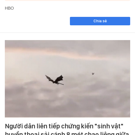
HBO
Chia sẻ
Người dân liên tiếp chứng kiến "sinh vật"
huyền thoại sải cánh 8 mét chao liệng giữa