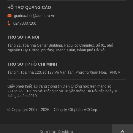
HỖ TRỢ QUẢNG CÁO
giaitrixahoi@admicro.vn
02473007108
TRỤ SỞ HÀ NỘI
Tầng 21, Tòa nhà Center Building, Hapulico Complex, Số 01, phố
Nguyễn Huy Tưởng, phường Thanh Xuân, thành phố Hà Nội
TRỤ SỞ TP.HỒ CHÍ MINH
Tầng 4, Tòa nhà 123, số 127 Võ Văn Tần, Phường Xuân Hòa, TPHCM
Giấy phép thiết lập trang thông tin điện tử tổng hợp trên mạng số
2215/GP-TTĐT do Sở Thông tin và Truyền thông Hà Nội cấp ngày 10
tháng 4 năm 2019
© Copyright 2007 - 2026 – Công ty Cổ phần VCCorp
Xem bản Desktop