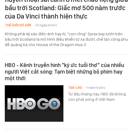
bầu trời Scotland: Giấc mơ 500 năm trước
của Da Vinci thành hiện thực
THẾ GIỚI ĐÓ ĐÂY
- 12 ngày trước
Không phải kỹ xảo điện ảnh hay AI, "con rồng" Syrax bay lượn trên
bầu trời Scotland là mô hình điều khiển từ xa được chế tạo công phu
để quảng bá cho House of the Dragon mùa 3.
HBO - Kênh truyền hình "ký ức tuổi thơ" của nhiều
người Việt cắt sóng: Tạm biệt những bộ phim hay
một thời
TEK-LIFE
- 1 năm trước
Từ đầu tháng này, HBO đã không
còn phát sóng ở Việt Nam.