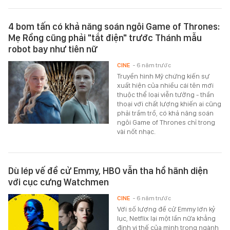
4 bom tấn có khả năng soán ngôi Game of Thrones:
Mẹ Rồng cũng phải "tắt điện" trước Thánh mẫu
robot bay như tiên nữ
CINE
- 6 năm trước
Truyền hình Mỹ chứng kiến sự
xuất hiện của nhiều cái tên mới
thuộc thể loại viễn tưởng - thần
thoại với chất lượng khiến ai cũng
phải trầm trồ, có khả năng soán
ngôi Game of Thrones chỉ trong
vài nốt nhạc.
Dù lép vế đề cử Emmy, HBO vẫn tha hồ hãnh diện
với cục cưng Watchmen
CINE
- 6 năm trước
Với số lượng đề cử Emmy lớn kỷ
lục, Netflix lại một lần nữa khẳng
định vị thế của mình trong ngành