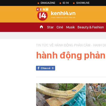
EMAGAZINE
ID.14
SHOWLIVE
Star
Ciné
Musik
Beauty & Fashion
TIN TỨC VỀ HÀNH ĐỘNG PHẢN CẢM - HANH 
hành động phản
Chia sẻ
0