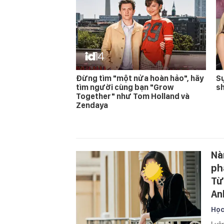
Đừng tìm "một nửa hoàn hảo", hãy
Sự
tìm người cùng bạn "Grow
s
Together" như Tom Holland và
Zendaya
Nà
ph
Từ
An
Học