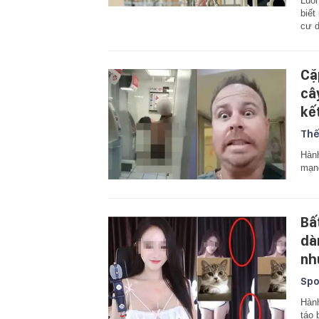
Luôn
biết
cư 
Cặ
câ
kế
Thế
Hành
mạn
Bấ
dà
nh
Spo
Hành
táo 