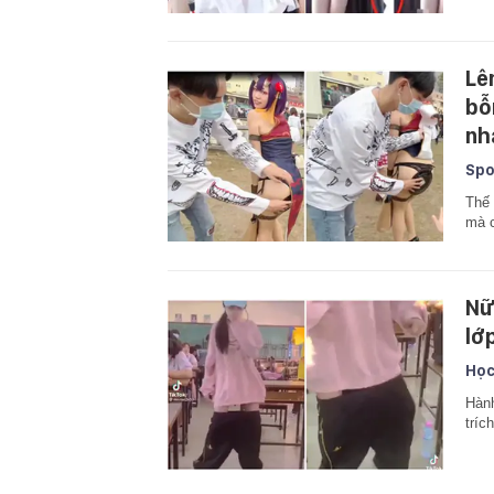
Lê
bỗ
nh
Spo
Thế 
mà c
Nữ
lớ
Học
Hành
tríc