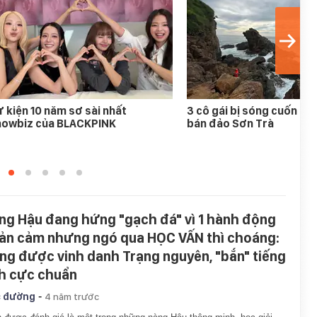
 kiện 10 năm sơ sài nhất
3 cô gái bị sóng cuốn mất
howbiz của BLACKPINK
bán đảo Sơn Trà
ng Hậu đang hứng "gạch đá" vì 1 hành động
ản cảm nhưng ngó qua HỌC VẤN thì choáng:
ng được vinh danh Trạng nguyên, "bắn" tiếng
h cực chuẩn
-
 đường
4 năm trước