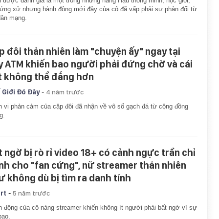
 được đánh giá là một trong những nàng Hậu thông minh, học giỏi,
 ứng xử nhưng hành động mới đây của cô đã vấp phải sự phản đối từ
dân mạng.
p đôi thản nhiên làm "chuyện ấy" ngay tại
y ATM khiến bao người phải đứng chờ và cái
t không thể đắng hơn
-
 Giới Đó Đây
4 năm trước
 vi phản cảm của cặp đôi đã nhận về vô số gạch đá từ cộng đồng
g.
t ngờ bị rò rỉ video 18+ có cảnh ngực trần chỉ
nh cho "fan cứng", nữ streamer thản nhiên
ư không dù bị tìm ra danh tính
-
rt
5 năm trước
 động của cô nàng streamer khiến không ít người phải bất ngờ vì sự
bạo.