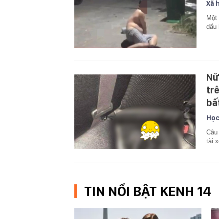
Xã 
Một 
dấu 
Nữ
tr
bấ
Học
Câu 
tài 
TIN NỔI BẬT KENH 14