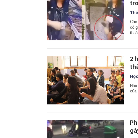
tr
Thế
Các 
cô g
thoá
2 
th
Học
Nhìn
của 
Ph
gâ