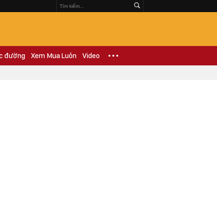
c đường
Xem Mua Luôn
Video