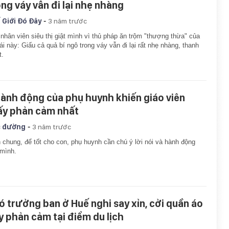
ong váy vẫn đi lại nhẹ nhàng
-
 Giới Đó Đây
3 năm trước
nhân viên siêu thị giật mình vì thủ pháp ăn trộm "thượng thừa" của
ái này: Giấu cả quả bí ngô trong váy vẫn đi lại rất nhẹ nhàng, thanh
t.
hành động của phụ huynh khiến giáo viên
ấy phản cảm nhất
-
 đường
3 năm trước
 chung, để tốt cho con, phụ huynh cần chú ý lời nói và hành động
mình.
ó trưởng ban ở Huế nghi say xỉn, cởi quần áo
y phản cảm tại điểm du lịch