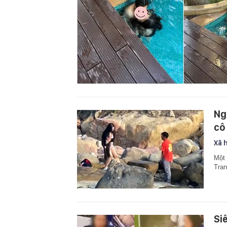
Ng
cô
Xã 
Một 
Tran
Si