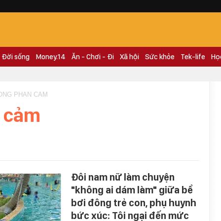
Đời sống
Money.14
Ăn - Chơi - Đi
Xã hội
Sức khỏe
Tek-life
Họ
DONG PHAN CAM
 cảm
Đôi nam nữ làm chuyện
"không ai dám làm" giữa bể
bơi đông trẻ con, phụ huynh
bức xúc: Tôi ngại đến mức