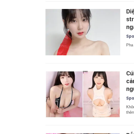
Di
st
ng
Spo
Pha 
Cú
cả
ng
Spo
Khôn
thêm