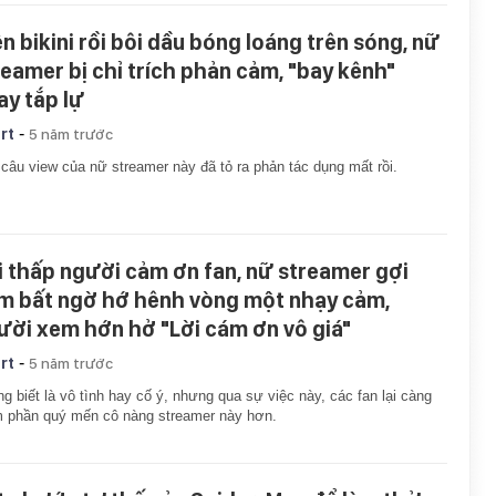
ện bikini rồi bôi dầu bóng loáng trên sóng, nữ
reamer bị chỉ trích phản cảm, "bay kênh"
ay tắp lự
-
rt
5 năm trước
câu view của nữ streamer này đã tỏ ra phản tác dụng mất rồi.
i thấp người cảm ơn fan, nữ streamer gợi
m bất ngờ hớ hênh vòng một nhạy cảm,
ười xem hớn hở "Lời cám ơn vô giá"
-
rt
5 năm trước
g biết là vô tình hay cố ý, nhưng qua sự việc này, các fan lại càng
 phần quý mến cô nàng streamer này hơn.