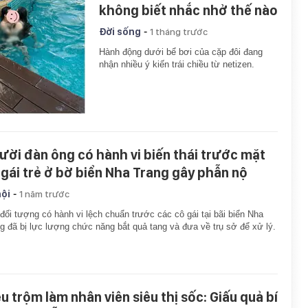
không biết nhắc nhở thế nào
-
Đời sống
1 tháng trước
Hành động dưới bể bơi của cặp đôi đang
nhận nhiều ý kiến trái chiều từ netizen.
ười đàn ông có hành vi biến thái trước mặt
 gái trẻ ở bờ biển Nha Trang gây phẫn nộ
-
hội
1 năm trước
đối tượng có hành vi lệch chuẩn trước các cô gái tại bãi biển Nha
g đã bị lực lượng chức năng bắt quả tang và đưa về trụ sở để xử lý.
êu trộm làm nhân viên siêu thị sốc: Giấu quả bí